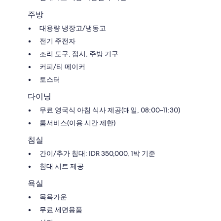
주방
대용량 냉장고/냉동고
전기 주전자
조리 도구, 접시, 주방 기구
커피/티 메이커
토스터
다이닝
무료 영국식 아침 식사 제공(매일, 08:00~11:30)
룸서비스(이용 시간 제한)
침실
간이/추가 침대: IDR 350,000, 1박 기준
침대 시트 제공
욕실
목욕가운
무료 세면용품