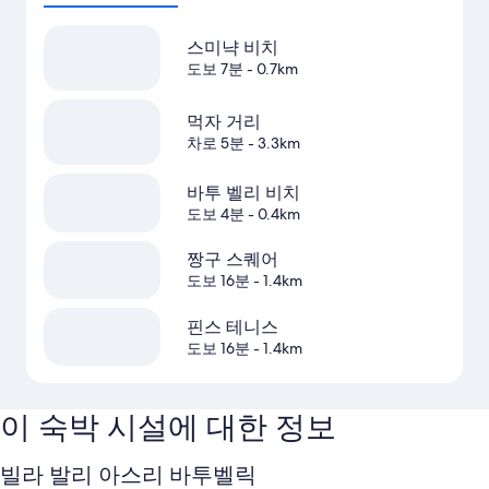
스미냑 비치
도보 7분
- 0.7km
먹자 거리
차로 5분
- 3.3km
바투 벨리 비치
도보 4분
- 0.4km
짱구 스퀘어
도보 16분
- 1.4km
핀스 테니스
도보 16분
- 1.4km
이 숙박 시설에 대한 정보
빌라 발리 아스리 바투벨릭