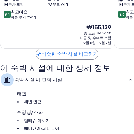
트
코
또한, 다음과 같은 편의 시설 및 서비스를 모든 객실에서 이용하실 수 있습
주차 포함
무료 WiFi
주차 
익
에
니다.
스
니
10
10
최고예요
최고
9.4
9.6
난방 및 천장형 선풍기
클
빌
점
점
이용 후기 293개
이용 
루
라
만
만
욕실 - 샤워 시설 및 무료 세면용품 이용 가능
현
₩155,139
시
쁘
점
점
32인치 평면 TV - 케이블 TV 채널 및 DVD 플레이어 이용 가능
재
브
띠
중
중
총 요금: ₩187,718
요
빌
세금 및 수수료 포함
탕
9.4
9.6
옷장 또는 벽장, 주방 및 대용량 냉장고
금
9월 6일 ~ 9월 7일
라
겟
점,
점,
₩155,139
&
최
최
비슷한 숙박 시설 비교하기
스
고
고
파
예
예
쁘
이 숙박 시설에 대한 상세 정보
요,
요,
띠
이
이
탕
용
용
숙박 시설 내 편의 시설
겟
후
후
기
기
293
447
해변
개
개
해변 인근
수영장/스파
딥티슈 마사지
매니큐어/페디큐어