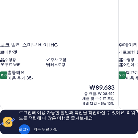
보코 발리 스미냑 바이 IHG
주메이라
쁘띠탕겟
케로보켄 켈
수영장
주차 포함
수영장
무료 WiFi
레스토랑
어린이 
10
10
훌륭해요
최고
8.8
9.8
점
점
이용 후기 35개
이용 후
만
만
현
₩89,633
점
점
재
총 요금: ₩108,455
중
중
요
세금 및 수수료 포함
8.8
9.8
금
8월 12일 ~ 8월 13일
점,
점,
₩89,633
훌
최
로그인해 이용 가능한 할인과 특전을 확인하실 수 있어요. 리워
륭
고
드를 적립해 더 많은 여행을 즐겨보세요!
해
예
요,
요,
로그인
지금 무료 가입
이
이