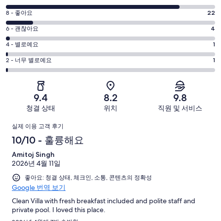
점
평
8 - 좋아요
22
10
점
평
-
6 - 괜찮아요
4
8
훌
점
평
-
4 - 별로예요
1
륭
6
좋
점
평
-
2 - 너무 별로예요
1
해
아
4
괜
점
요.
-
요.
찮
2
163
별
163
-
아
개
9.4
8.2
9.8
로
개
너
요.
이
청결 상태
위치
직원 및 서비스
예
이
무
163
용
요.
용
이
별
개
후
실제 이용 고객 후기
163
후
로
이
기
용
10/10 - 훌륭해요
개
기
예
용
중
이
중
후
Amitoj Singh
요.
후
135
용
22
2026년 4월 11일
163
기
기
개
후
개
개
좋아요: 청결 상태, 체크인, 소통, 콘텐츠의 정확성
중
기
Google 번역 보기
이
4
중
용
개
Clean Villa with fresh breakfast included and polite staff and
1
private pool. I loved this place.
후
개