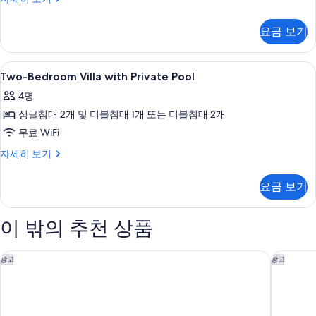
사
Bedroom
Villa
진
요금 보기
with
모
Private
Pool
두
Two-
수영장 | 야외 수영장
2
자
Two-Bedroom Villa with Private Pool
보
Bedroom
세
4명
히
Villa
기
보
싱글침대 2개 및 더블침대 1개 또는 더블침대 2개
with
기
Private
무료 WiFi
Pool
Two-
자세히 보기
사
Bedroom
Villa
진
요금 보기
with
모
Private
Pool
두
이 밖의 추천 상품
자
보
세
히
보코 발리 스미냑 바이 IHG
주메이라
기
광고
광고
보
기