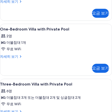
기
빌
자세히 보기
용
라,
수
침
요금 보기
실
영
4
장
개,
One-
수영장 | 야외 수영장
2
전
사
One-Bedroom Villa with Private Pool
Bedroom
용
진
2명
수
Villa
모
영
더블침대 1개
with
장
두
Private
무료 WiFi
자
Pool
보
세
One-
자세히 보기
히
사
Bedroom
기
보
Villa
진
요금 보기
기
with
모
Private
Pool
두
Three-
수영장 | 야외 수영장
1
자
Three-Bedroom Villa with Private Pool
보
Bedroom
세
6명
히
Villa
기
보
더블침대 3개 또는 더블침대 2개 및 싱글침대 2개
with
기
Private
무료 WiFi
Pool
Three-
자세히 보기