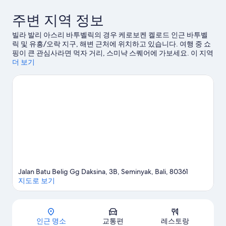
용
용
후
후
주변 지역 정보
기
기
35
163
빌라 발리 아스리 바투벨릭의 경우 케로보켄 켈로드 인근 바투벨
개
개
릭 및 유흥/오락 지구, 해변 근처에 위치하고 있습니다. 여행 중 쇼
핑이 큰 관심사라면 먹자 거리, 스미냑 스퀘어에 가보세요. 이 지역
의 아름다운 자연을 만끽할 수 있는 스미냑 비치, 베라와 비치도 방
더 보기
문해 볼 만합니다. 워터봄 발리, 누아누 크리에이티브 시티도 놓치
지 마세요.
케로보켄 켈로드 여행 가이드 보기
케로보켄 켈로드의 더 많은 빌라 보기
Jalan Batu Belig Gg Daksina, 3B, Seminyak, Bali, 80361
지도로 보기
지도
인근 명소
교통편
레스토랑