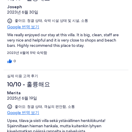
Joseph
2023년 6월 30일
좋아요: 청결 상태, 숙박 시설 상태 및 시설, 소통
Google 번역 보기
We really enjoyed our stay at this villa. It is big, clean, staff are
very nice and helpful and it is very close to shops and beach
bars. Highly recommend this place to stay.
2023년 6월에 5박 숙박함
0
실제 이용 고객 후기
10/10 - 훌륭해요
Merita
2025년 6월 19일
좋아요: 청결 상태, 객실의 편안함, 소통
Google 번역 보기
Upea, tilava ja siisti villa sekä ystävällinen henkilökunta!
Sijainniltaan hieman hankala, mutta kuitenkin lyhyen
kävelymatkan päässä rannalta ja palveluista.