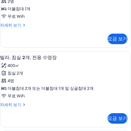
영
전
2명
라,
용
장
더블침대 1개
수
침
사
영
무료 WiFi
실
장
진
로
자세히 보기
자
1
열
모
세
개,
빌
히
두
요금 보기
라,
전
보
보
침
기
용
실
기
빌라, 침실 2개, 전용 수영장 | 객실에서
빌
9
1
수
빌라, 침실 2개, 전용 수영장
라,
개,
영
400㎡
전
침
장
용
침실 2개
실
수
사
4명
영
2
진
장
더블침대 2개 또는 더블침대 1개 및 싱글침대 2개
개,
자
모
무료 WiFi
세
전
두
히
빌
자세히 보기
용
보
라,
보
수
기
침
기
요금 보기
실
영
2
장
개,