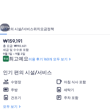
아
스
리
이전
다음
바
77+
소개
편의 시설/서비스
위치
요금
정책
투
현
₩159,191
벨
재
총 요금: ₩192,621
가
릭
세금 및 수수료 포함
격
9월 1일 ~ 9월 2일
의
은
이
최고예요
9.6
이용 후기 163개 모두 보기
10점 만점 중 9.6점.
₩159,191
용
사
후
인기 편의 시설/서비스
기
진
빌라, 침실 4개, 전용 수영장 | 객실 내 
갤
수영장
아침 식사 포함
러
주방
세탁기
리
건조기
주차 포함
모두 보기