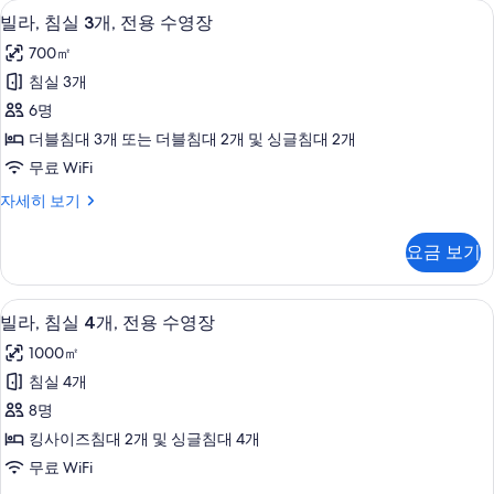
빌라, 침실 3개, 전용 수영장 | 객실 내 
빌
12
전
사
빌라, 침실 3개, 전용 수영장
라,
용
진
700㎡
수
침
모
영
침실 3개
실
장
두
6명
자
3
보
세
더블침대 3개 또는 더블침대 2개 및 싱글침대 2개
개,
히
기
무료 WiFi
보
전
기
빌
자세히 보기
용
라,
수
침
요금 보기
실
영
3
장
개,
빌라, 침실 4개, 전용 수영장 | 객실에서
빌
16
전
사
빌라, 침실 4개, 전용 수영장
라,
용
진
1000㎡
수
침
모
영
침실 4개
실
장
두
8명
자
4
보
세
킹사이즈침대 2개 및 싱글침대 4개
개,
히
기
무료 WiFi
보
전