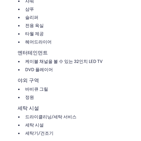
샤워
샴푸
슬리퍼
전용 욕실
타월 제공
헤어드라이어
엔터테인먼트
케이블 채널을 볼 수 있는 32인치 LED TV
DVD 플레이어
야외 구역
바비큐 그릴
정원
세탁 시설
드라이클리닝/세탁 서비스
세탁 시설
세탁기/건조기