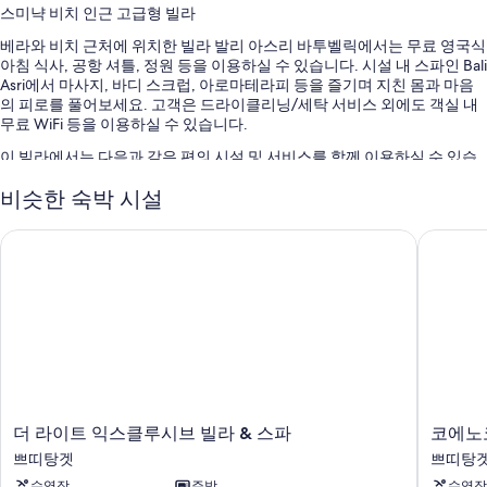
스미냑 비치 인근 고급형 빌라
베라와 비치 근처에 위치한 빌라 발리 아스리 바투벨릭에서는 무료 영국식
아침 식사, 공항 셔틀, 정원 등을 이용하실 수 있습니다. 시설 내 스파인 Bali
Asri에서 마사지, 바디 스크럽, 아로마테라피 등을 즐기며 지친 몸과 마음
의 피로를 풀어보세요. 고객은 드라이클리닝/세탁 서비스 외에도 객실 내
무료 WiFi 등을 이용하실 수 있습니다.
이 빌라에서는 다음과 같은 편의 시설 및 서비스를 함께 이용하실 수 있습
니다.
비슷한 숙박 시설
야외 수영장
더 라이트 익스클루시브 빌라 & 스파
코에노코
셀프 주차 무료
왕복 공항 셔틀(요금 별도), 24시간 운영 프런트 데스크 및 귀중품 보관
함(프런트 데스크)
콘시어지 서비스, 짐 보관 및 투어/티켓 안내
이용 후기에 따르면 고객들은 직원의 친절함에 상당히 만족합니다.
객실 특징
빌라 발리 아스리 바투벨릭의 모든 객실에는 편안하고 여유로운 숙박을 위
더
코
더 라이트 익스클루시브 빌라 & 스파
코에노
해 전용 수영장, 노트북 보관이 가능한 금고 외에도 에어컨, 목욕가운 같은
라
에
특전이 마련되어 있습니다.
쁘띠탕겟
쁘띠탕
이
노
수영장
주방
수영장