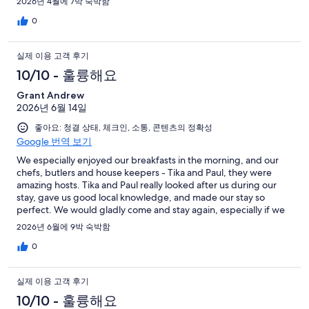
기
2026년 4월에 7박 숙박함
중
0
1
개
실제 이용 고객 후기
10/10 - 훌륭해요
Grant Andrew
2026년 6월 14일
좋아요: 청결 상태, 체크인, 소통, 콘텐츠의 정확성
Google 번역 보기
We especially enjoyed our breakfasts in the morning, and our
chefs, butlers and house keepers - Tika and Paul, they were
amazing hosts. Tika and Paul really looked after us during our
stay, gave us good local knowledge, and made our stay so
perfect. We would gladly come and stay again, especially if we
can have these guys looking after us again. They are such a
2026년 6월에 9박 숙박함
credit to your accommodation, and are definitely the difference
between staying at a big resort, and Villa Bali Asri Batubelig
0
실제 이용 고객 후기
10/10 - 훌륭해요