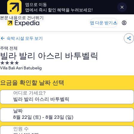
앱으로 이동
앱에서 즉시 할인 혜택을 누려보세요!
본문 내용으로 건너뛰기
앱 다운 받기
숙박 시설 모두 보기
주택 전체
빌라 발리 아스리 바투벨릭
4.0
Villa Bali Asri Batubelig
성
급
요금을 확인할 날짜 선택
숙
박
어디로 가세요?
시
설
날짜
인원 수