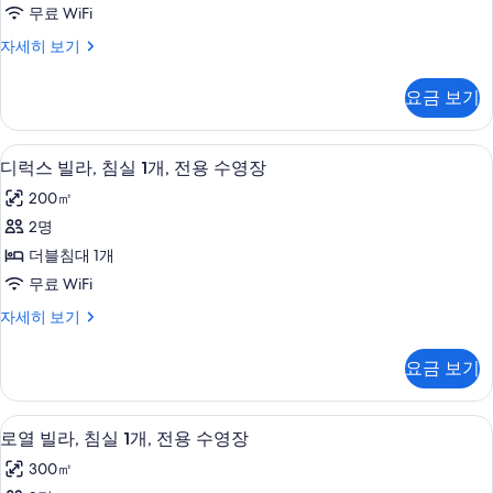
필
무료 WiFi
터
개,
빌
자세히 보기
전
라,
용
침
요금 보기
실
수
1
영
개,
디럭스 빌라, 침실 1개, 전용 수영장 | 
디
9
전
장
디럭스 빌라, 침실 1개, 전용 수영장
럭
용
사
200㎡
수
스
진
영
2명
빌
장
모
더블침대 1개
자
라,
두
세
무료 WiFi
침
히
보
디
자세히 보기
보
실
럭
기
기
1
스
요금 보기
빌
개,
라,
전
침
로열 빌라, 침실 1개, 전용 수영장 | 객실
로
17
실
용
로열 빌라, 침실 1개, 전용 수영장
열
1
수
300㎡
개,
빌