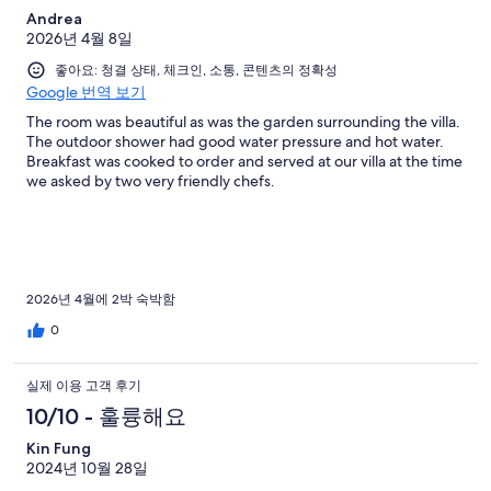
Andrea
2026년 4월 8일
좋아요: 청결 상태, 체크인, 소통, 콘텐츠의 정확성
Google 번역 보기
The room was beautiful as was the garden surrounding the villa.
The outdoor shower had good water pressure and hot water.
Breakfast was cooked to order and served at our villa at the time
we asked by two very friendly chefs.
2026년 4월에 2박 숙박함
0
실제 이용 고객 후기
10/10 - 훌륭해요
Kin Fung
2024년 10월 28일