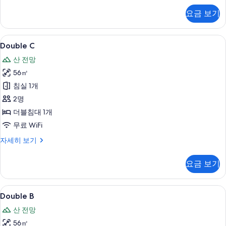
자
요금 보기
세
히
보
Double
Double C | 산 전망
9
기
Double C
C
산 전망
사
56㎡
진
침실 1개
모
2명
두
더블침대 1개
보
무료 WiFi
기
Double
자세히 보기
C
자
요금 보기
세
히
보
Double
Double B | 산 전망
6
기
Double B
B
산 전망
사
56㎡