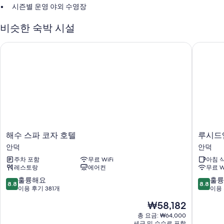
시즌별 운영 야외 수영장
셀프 주차 무료
비슷한 숙박 시설
기념품점
해수 스파 코자 호텔
루시드엠
객실 특징
각각 다르게 꾸며진 모든 객실에는 전용 실내 온수 욕조, 바닥 난방 뿐만 아
니라 고객을 위한 세심한 정성이 돋보이는 무료 WiFi, 에어컨도 준비되어
있습니다.
또한, 다음과 같은 편의 시설 및 서비스를 이용하실 수 있습니다.
욕실 - 분사식 욕조 및 무료 세면용품 이용 가능
평면 TV - 케이블 TV 채널 이용 가능
해
루
해수 스파 코자 호텔
루시드
옷장 또는 벽장, 바닥 난방 및 간이 주방
수
시
안덕
안덕
스
드
주차 포함
무료 WiFi
아침 
파
엠
레스토랑
에어컨
무료 W
코
안
자
덕
10
10
훌륭해요
훌륭
8.8
8.8
호
점
점
이용 후기 381개
이용 
텔
만
만
현
₩58,182
안
점
점
재
덕
중
중
총 요금: ₩64,000
요
세금 및 수수료 포함