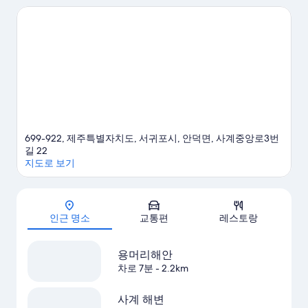
산랜드도 놓치지 마세요.
서귀포 여행 가이드 보기
699-922, 제주특별자치도, 서귀포시, 안덕면, 사계중앙로3번
길 22
지도로 보기
지도
인근 명소
교통편
레스토랑
용머리해안
차로 7분
- 2.2km
사계 해변