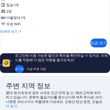
진
침실 1개
모
2명
두
더블침대 1개
보
무료 WiFi
기
Double
자세히 보기
B
자
요금 보기
세
히
보
로그인해 이용 가능한 할인과 특전을 확인하실 수 있어요. 리워
기
드를 적립해 더 많은 여행을 즐겨보세요!
로그인
지금 무료 가입
주변 지역 정보
콤마 앤 리조트의 경우 서귀포 인근 안덕 및 산, 해변 근처에 위치
하고 있습니다. 문화적 즐길거리를 찾으신다면 제주 추사관, 바이
나흐튼 크리스마스 박물관에 가보세요. 산방산 탄산 온천, 모슬포
항구에서는 액티비티도 즐기실 수 있습니다. 제주신화월드, 산방
더 보기