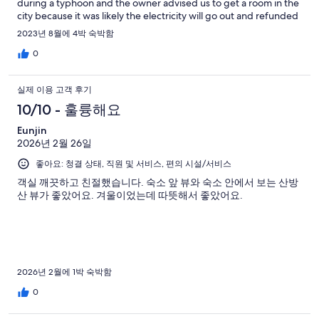
during a typhoon and the owner advised us to get a room in the
city because it was likely the electricity will go out and refunded
us for the last night. Will definitely come back again. There
2023년 8월에 4박 숙박함
aren't too many restaurants around but it is manageable by cab
or with a rental car.
0
실제 이용 고객 후기
10/10 - 훌륭해요
Eunjin
2026년 2월 26일
좋아요: 청결 상태, 직원 및 서비스, 편의 시설/서비스
객실 깨끗하고 친절했습니다. 숙소 앞 뷰와 숙소 안에서 보는 산방
산 뷰가 좋았어요. 겨울이었는데 따뜻해서 좋았어요.
2026년 2월에 1박 숙박함
0