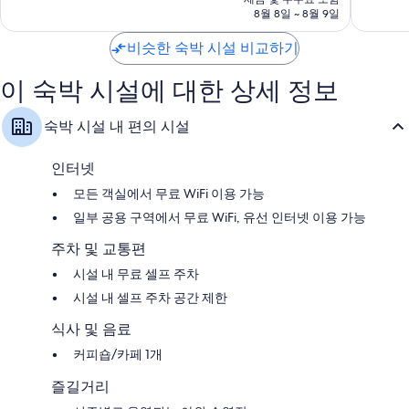
8.8
8.8
금
8월 8일 ~ 8월 9일
점,
점,
₩58,182
훌
훌
비슷한 숙박 시설 비교하기
륭
륭
해
해
이 숙박 시설에 대한 상세 정보
요,
요,
이
이
용
용
숙박 시설 내 편의 시설
후
후
기
기
381
149
인터넷
개
개
모든 객실에서 무료 WiFi 이용 가능
일부 공용 구역에서 무료 WiFi, 유선 인터넷 이용 가능
주차 및 교통편
시설 내 무료 셀프 주차
시설 내 셀프 주차 공간 제한
식사 및 음료
커피숍/카페 1개
즐길거리