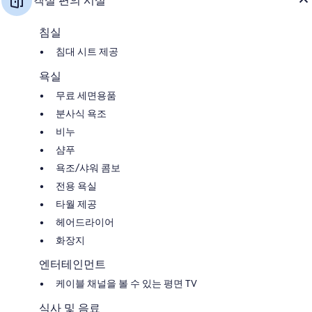
객실 편의 시설
침실
침대 시트 제공
욕실
무료 세면용품
분사식 욕조
비누
샴푸
욕조/샤워 콤보
전용 욕실
타월 제공
헤어드라이어
화장지
엔터테인먼트
케이블 채널을 볼 수 있는 평면 TV
식사 및 음료