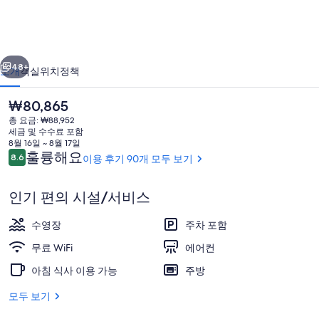
트
의
이전
다음
사
48+
소개
객실
위치
정책
진
현
₩80,865
갤
재
총 요금: ₩88,952
가
러
세금 및 수수료 포함
격
8월 16일 ~ 8월 17일
리
은
이
훌륭해요
8.6
이용 후기 90개 모두 보기
10점 만점 중 8.6점.
₩80,865
용
후
인기 편의 시설/서비스
기
발코니 전망
수영장
주차 포함
무료 WiFi
에어컨
아침 식사 이용 가능
주방
모두 보기