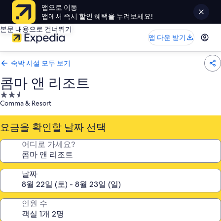
앱으로 이동
앱에서 즉시 할인 혜택을 누려보세요!
본문 내용으로 건너뛰기
앱 다운 받기
숙박 시설 모두 보기
콤마 앤 리조트
2.5
Comma & Resort
성
급
요금을 확인할 날짜 선택
숙
박
어디로 가세요?
시
설
날짜
인원 수