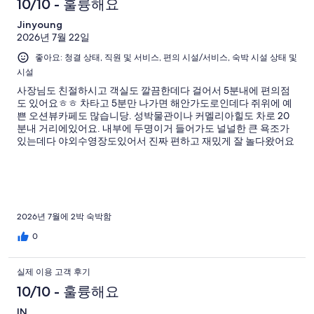
기
용
10/10 - 훌륭해요
개
기
예
용
중
이
중
후
Jinyoung
요.
후
53
용
22
2026년 7월 22일
90
기
기
개
후
개
개
좋아요: 청결 상태, 직원 및 서비스, 편의 시설/서비스, 숙박 시설 상태 및
중
기
시설
이
7
중
용
개
사장님도 친절하시고 객실도 깔끔한데다 걸어서 5분내에 편의점
4
도 있어요ㅎㅎ 차타고 5분만 나가면 해안가도로인데다 쥐위에 예
후
개
쁜 오션뷰카페도 많습니당. 성박물관이나 커멜리아힐도 차로 20
기
분내 거리에있어요. 내부에 두명이거 들어가도 널널한 큰 욕조가
중
있는데다 야외수영장도있어서 진짜 편하고 재밌게 잘 놀다왔어요
4
개
2026년 7월에 2박 숙박함
0
실제 이용 고객 후기
10/10 - 훌륭해요
IN