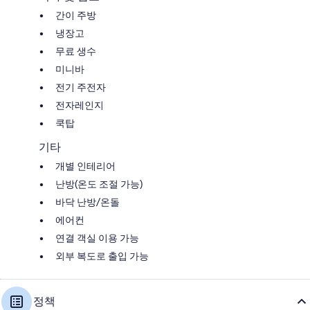
간이 주방
냉장고
무료 생수
미니바
전기 주전자
전자레인지
쿡탑
기타
개별 인테리어
난방(온도 조절 가능)
바닥 난방/온돌
에어컨
연결 객실 이용 가능
외부 복도로 출입 가능
정책