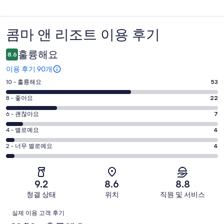
콤마 앤 리조트 이용 후기
이
용
훌륭해요
8.6
후
이용 후기 90개
기
평
10 - 훌륭해요
53
점
평
8 - 좋아요
22
10
점
평
-
6 - 괜찮아요
7
8
훌
점
평
-
4 - 별로예요
4
륭
6
좋
점
평
-
2 - 너무 별로예요
4
해
아
4
괜
점
요.
-
요.
찮
2
90
별
90
-
아
개
9.2
8.6
8.8
로
개
너
요.
이
청결 상태
위치
직원 및 서비스
예
이
무
90
용
요.
용
이
별
개
후
실제 이용 고객 후기
90
후
로
이