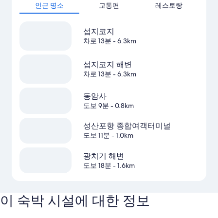
인근 명소
교통편
레스토랑
섭지코지
차로 13분
- 6.3km
섭지코지 해변
차로 13분
- 6.3km
동암사
도보 9분
- 0.8km
성산포항 종합여객터미널
도보 11분
- 1.0km
광치기 해변
도보 18분
- 1.6km
이 숙박 시설에 대한 정보