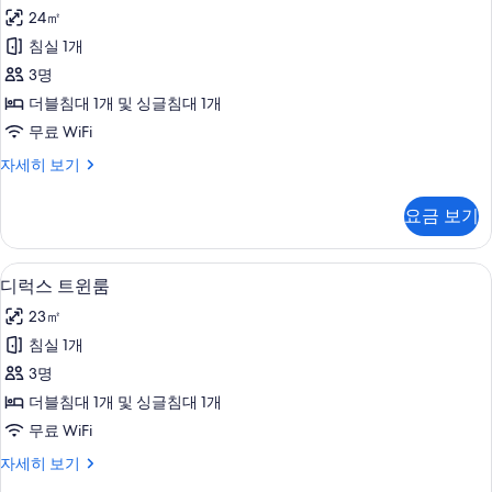
스
출
모
24㎡
트
봉
두
침실 1개
뷰)
윈
자
보
3명
룸,
세
기
더블침대 1개 및 싱글침대 1개
히
바
무료 WiFi
보
다
기
디
자세히 보기
전
럭
망
스
요금 보기
트
사
윈
진
룸,
오리/거위털 이불, 방음 설비, 무료 WiFi
디
7
바
디럭스 트윈룸
모
럭
다
두
23㎡
전
스
망
보
침실 1개
트
자
기
3명
세
윈
히
더블침대 1개 및 싱글침대 1개
룸
보
무료 WiFi
기
사
디
자세히 보기
진
럭