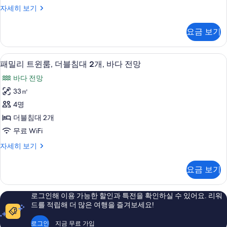
(성
디
자세히 보기
산
럭
일
스
요금 보기
더
출
블
봉
룸
패밀리 트윈룸, 더블침대 2개, 바다 전망 |
패
10
(성
패밀리 트윈룸, 더블침대 2개, 바다 전망
뷰)
밀
산
사
바다 전망
일
리
출
진
33㎡
트
봉
모
4명
뷰)
윈
자
두
더블침대 2개
룸,
세
보
무료 WiFi
히
더
기
보
패
자세히 보기
블
기
밀
침
리
요금 보기
트
대
윈
2
룸,
로그인해 이용 가능한 할인과 특전을 확인하실 수 있어요. 리워
더
개,
드를 적립해 더 많은 여행을 즐겨보세요!
블
바
침
로그인
지금 무료 가입