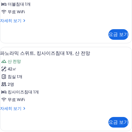
티
전
개,
더블침대 1개
브
시
망
무료 WiFi
내
더
사
전
이
자세히 보기
블
망
그
진
자
룸,
제
모
요금 보기
세
큐
바
히
두
티
다
보
브
보
파노라믹 스위트, 킹사이즈침대 1개, 산 전망
파
기
14
더
파노라믹 스위트, 킹사이즈침대 1개, 산 전망
전
기
노
블
망
산 전망
룸,
라
바
사
42㎡
믹
다
진
침실 1개
전
스
망
모
2명
위
자
두
킹사이즈침대 1개
세
트,
보
무료 WiFi
히
킹
보
기
파
자세히 보기
기
사
노
이
라
요금 보기
믹
즈
스