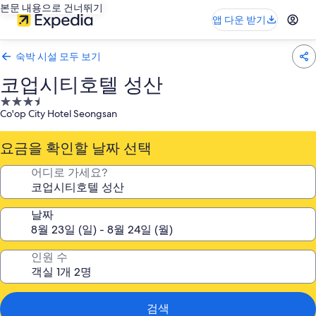
본문 내용으로 건너뛰기
앱 다운 받기
숙박 시설 모두 보기
코업시티호텔 성산
3.5
Co'op City Hotel Seongsan
성
급
요금을 확인할 날짜 선택
숙
박
어디로 가세요?
시
설
날짜
인원 수
검색