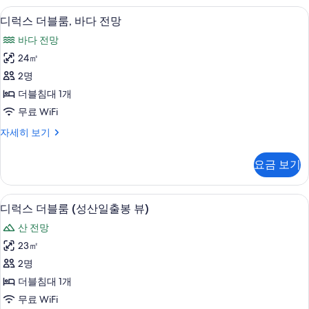
침
위
오리/거위털 이불, 방음 설비, 무료 WiFi
디
12
트,
디럭스 더블룸, 바다 전망
대
럭
킹
1
바다 전망
사
스
개,
이
24㎡
더
즈
산
2명
침
블
전
대
더블침대 1개
룸,
1
망
무료 WiFi
개,
바
사
산
디
자세히 보기
다
전
럭
진
망
전
스
모
요금 보기
자
더
망
세
두
블
사
히
룸,
보
오리/거위털 이불, 방음 설비, 무료 WiFi
디
보
7
바
디럭스 더블룸 (성산일출봉 뷰)
진
기
기
럭
다
모
산 전망
전
스
망
두
23㎡
더
자
보
2명
세
블
히
기
더블침대 1개
룸
보
무료 WiFi
기