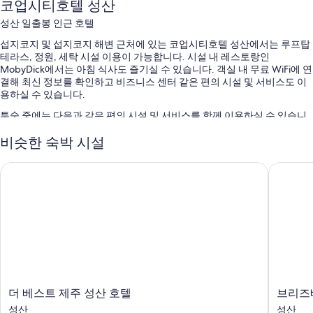
코업시티호텔 성산
성산 일출봉 인근 호텔
섭지코지 및 섭지코지 해변 근처에 있는 코업시티호텔 성산에서는 루프탑
테라스, 정원, 세탁 시설 이용이 가능합니다. 시설 내 레스토랑인
MobyDick에서는 아침 식사도 즐기실 수 있습니다. 객실 내 무료 WiFi에 연
결해 최신 정보를 확인하고 비즈니스 센터 같은 편의 시설 및 서비스도 이
용하실 수 있습니다.
투숙 중에는 다음과 같은 편의 시설 및 서비스를 함께 이용하실 수 있습니
다.
비슷한 숙박 시설
셀프 주차 무료
더 베스트 제주 성산 호텔
브리즈베
뷔페 아침 식사(요금 별도), 다국어 구사 가능 직원 및 금연 시설
투어/티켓 안내, TV(로비) 및 귀중품 보관함(프런트 데스크)
객실 특징
모든 195개 객실에는 에어컨 외에도 고객을 위한 세심한 정성이 돋보이는
무료 WiFi, 방음 설비를 갖춘 벽도 마련되어 있습니다.
이 밖에 다음과 같은 편의 시설 및 서비스를 이용하실 수 있습니다.
욕실 - 샤워 시설 및 비데 이용 가능
더
브
더 베스트 제주 성산 호텔
브리즈
베
리
평면 TV - 케이블 TV 채널 이용 가능
성산
성산