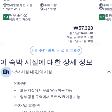
스
즈
발코니, 냉장고 및 전기 주전자
반려동물 동반 가능
주차 포함
주차 
트
베
무료 WiFi
레스토랑
에어컨
제
이
주
호
10
10
매우 좋아요
훌륭
8.4
8.6
성
텔
점
점
이용 후기 780개
이용 
산
성
만
만
현
₩57,323
호
산
점
점
재
텔
중
중
총 요금: ₩63,048
요
성
세금 및 수수료 포함
8.4
8.6
금
8월 17일 ~ 8월 18일
산
점,
점,
₩57,323
매
훌
비슷한 숙박 시설 비교하기
우
륭
좋
해
이 숙박 시설에 대한 상세 정보
아
요,
요,
이
이
용
숙박 시설 내 편의 시설
용
후
후
기
기
477
인터넷
780
개
모든 객실에서 무료 WiFi 이용 가능
개
일부 공용 구역에서 무료 WiFi 이용 가능
주차 및 교통편