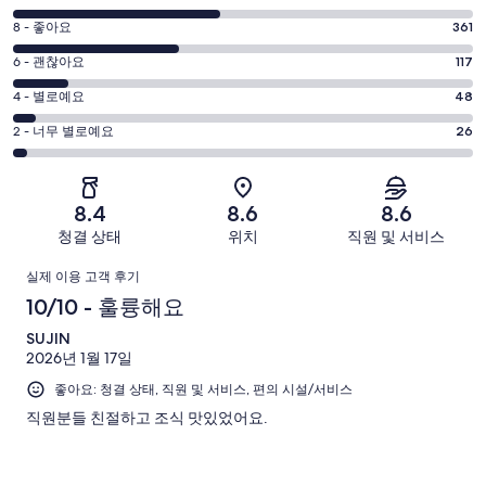
점
평
8 - 좋아요
361
10
점
평
-
6 - 괜찮아요
117
8
훌
점
평
-
4 - 별로예요
48
륭
6
좋
점
평
-
2 - 너무 별로예요
26
해
아
4
괜
점
요.
-
요.
찮
2
1005
별
1005
-
아
개
8.4
8.6
8.6
로
개
너
요.
이
청결 상태
위치
직원 및 서비스
예
이
무
1005
용
요.
용
이
별
개
후
실제 이용 고객 후기
1005
후
로
이
기
용
10/10 - 훌륭해요
개
기
예
용
중
이
중
후
SUJIN
요.
후
453
용
361
2026년 1월 17일
1005
기
기
개
후
개
개
좋아요: 청결 상태, 직원 및 서비스, 편의 시설/서비스
중
기
이
117
직원분들 친절하고 조식 맛있었어요.
중
용
개
48
후
개