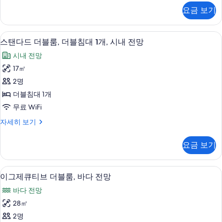
모
스
요금 보기
트
두
윈
보
룸
스탠다드 더블룸, 더블침대 1개, 시내 전망 
스
9
자
스탠다드 더블룸, 더블침대 1개, 시내 전망
기
탠
세
시내 전망
히
다
보
17㎡
드
기
2명
더
더블침대 1개
블
무료 WiFi
룸,
스
자세히 보기
더
탠
블
다
요금 보기
드
침
더
대
블
이그제큐티브 더블룸, 바다 전망 | 오리/거
이
10
룸,
이그제큐티브 더블룸, 바다 전망
1
그
더
개,
바다 전망
블
제
시
침
28㎡
큐
대
내
2명
1