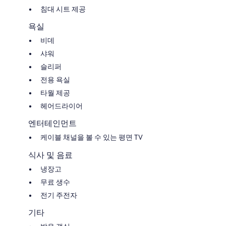
침대 시트 제공
욕실
비데
샤워
슬리퍼
전용 욕실
타월 제공
헤어드라이어
엔터테인먼트
케이블 채널을 볼 수 있는 평면 TV
식사 및 음료
냉장고
무료 생수
전기 주전자
기타