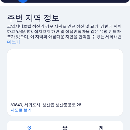
다
대
2
전
개,
망
주변 지역 정보
바
다
사
코업시티호텔 성산의 경우 서귀포 인근 성산 및 교외, 강변에 위치
전
진
하고 있습니다. 섭지코지 해변 및 성읍민속마을 같은 유명 랜드마
망
크가 있으며, 이 지역의 아름다운 자연을 만끽할 수 있는 세화해변,
자
모
비자림도 방문해 볼 만합니다. 메이즈랜드도 놓치지 마세요. 근처
더 보기
세
두
에서 스쿠버다이빙 또는 산악 자전거 타기, 하이킹/바이킹 같은 야
히
외 활동도 즐겨보세요.
서귀포 여행 가이드 보기
보
보
기
기
63643, 서귀포시, 성산읍 성산등용로 28
지도로 보기
지도