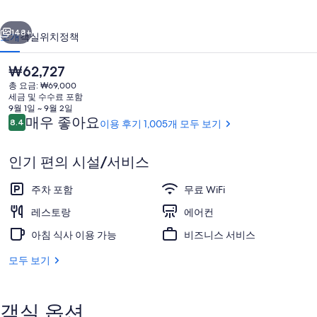
성
이전
다음
산
148+
소개
객실
위치
정책
의
현
₩62,727
사
재
총 요금: ₩69,000
가
진
세금 및 수수료 포함
격
9월 1일 ~ 9월 2일
갤
은
이
매우 좋아요
8.4
이용 후기 1,005개 모두 보기
10점 만점 중 8.4점.
₩62,727
용
러
후
인기 편의 시설/서비스
기
리
리셉션
주차 포함
무료 WiFi
레스토랑
에어컨
아침 식사 이용 가능
비즈니스 서비스
모두 보기
객실 옵션