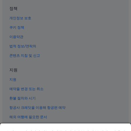
통영의 5성급 호텔
정책
도만의 Accor Hotels
개인정보 보호
오수의 펜션
산달의 펜션
쿠키 정책
진주의 모텔
이용약관
김해의 게스트하우스
법적 정보/연락처
창원의 모텔
콘텐츠 지침 및 신고
창원의 5성급 호텔
지원
진주의 5성급 호텔
지원
남해의 5성급 호텔
김해의 리조트
예약을 변경 또는 취소
통영의 모텔
환불 절차와 시기
남해의 콘도
항공사 크레딧을 이용해 항공편 예약
남해의 모텔
해외 여행에 필요한 문서
창원의 수영장이 있는 호텔