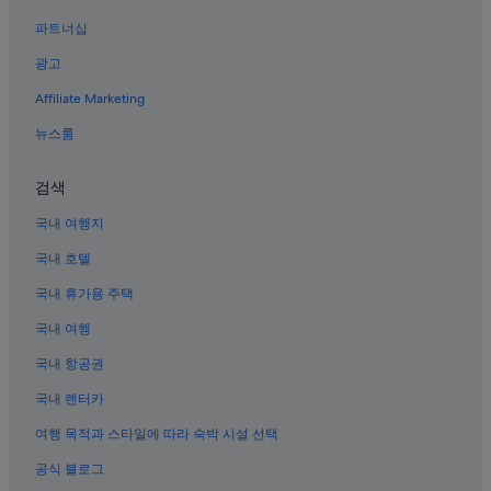
진영읍의 모텔
파트너십
남해의 료칸
광고
거제 호텔
Affiliate Marketing
거제의 모텔
거제의 리조트
뉴스룸
김해의 모텔
검색
합천의 Independent 호텔
국내 여행지
밀양의 펜션
국내 호텔
남해 호텔
국내 휴가용 주택
밀양의 모텔
국내 여행
거제의 게스트하우스
고성의 Hilton Hotels
국내 항공권
고기리의 펜션
국내 렌터카
남해의 Hilton Hotels
여행 목적과 스타일에 따라 숙박 시설 선택
진주의 콘도
공식 블로그