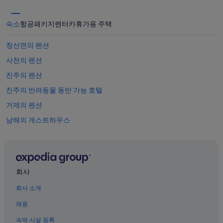
숙소
항공
패키지
렌터카
휴가용 주택
창선면의 펜션
사천의 펜션
진주의 펜션
진주의 반려동물 동반 가능 호텔
거제의 펜션
남해의 게스트하우스
하동의 펜션
남해의 리조트
하동의 리조트
회사
산청의 펜션
회사 소개
김해의 펜션
채용
삼동면의 펜션
숙박 시설 등록