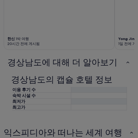
한신
1박 여행
Yong Jin
2
20시간 전에 게시됨
1일 전에 게
경상남도에 대해 더 알아보기
경상남도의 캡슐 호텔 정보
이용 후기 수
숙박 시설 수
최저가
최고가
익스피디아와 떠나는 세계 여행