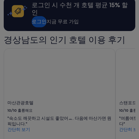
로그인 시 수천 개 호텔 평균 15% 할
인
로그인
지금 무료 가입
경상남도의 인기 호텔 이용 후기
마산관광호텔
스탠포드 
마산관광호텔
스탠포드 
10/10
훌륭해요
10/10
훌륭
"숙소도 깨끗하고 시설도 좋았어ㅛ. 다음에 마산가면 원
"여름여행
픽입니다."
다"
간단히 보기
간단히 보