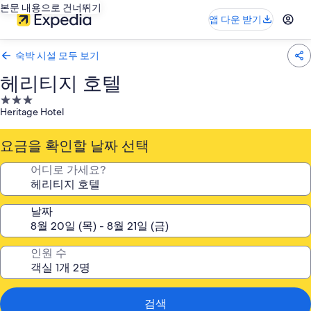
본문 내용으로 건너뛰기
앱 다운 받기
숙박 시설 모두 보기
헤리티지 호텔
3.0
Heritage Hotel
성
급
요금을 확인할 날짜 선택
숙
박
어디로 가세요?
시
설
날짜
인원 수
검색