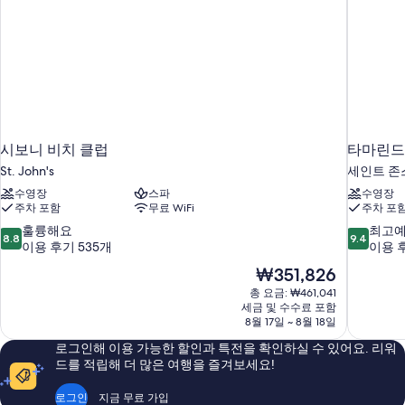
진
세
히
모
보
두
기
보
기
시보니 비치 클럽
타마린드
St. John's
세인트 존스
수영장
스파
수영장
주차 포함
무료 WiFi
주차 포
10
10
훌륭해요
최고
8.8
9.4
점
점
이용 후기 535개
이용 후
만
만
현
₩351,826
점
점
재
총 요금: ₩461,041
중
중
요
세금 및 수수료 포함
8.8
9.4
금
8월 17일 ~ 8월 18일
점,
점,
₩351,826
훌
최
로그인해 이용 가능한 할인과 특전을 확인하실 수 있어요. 리워
륭
고
드를 적립해 더 많은 여행을 즐겨보세요!
해
예
요,
요,
로그인
지금 무료 가입