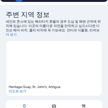
이
이
용
용
후
후
주변 지역 정보
기
기
535
225
세인트 존스에 있는 헤리티지 호텔의 경우 도심 및 해변 근처에 위
개
개
치해 있습니다. 이곳의 아름다운 자연을 만끽하고 싶으시다면 디
킨슨 베이 비치, 졸리 비치에 꼭 가보세요. 안티과 식물원, 리저브
와 레인지도 놓치지 마세요.
더 보기
세인트 존스 여행 가이드 보기
Heritage Quay, St. John's, Antigua
지도로 보기
지도