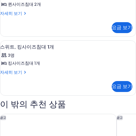
기
기
퀸사이즈침대 2개
2
Queen
Executive
자세히 보기
Queen
Beds
Room,
사
요금 보기
2
진
Queen
Beds
모
스위트, 킹사이즈침대 1개 | 발코니
스
5
자
스위트, 킹사이즈침대 1개
두
위
세
3명
히
보
트,
보
킹사이즈침대 1개
기
킹
기
스
자세히 보기
사
위
이
트,
요금 보기
킹
즈
사
침
이
이 밖의 추천 상품
즈
대
침
1
대
시보니 비치 클럽
타마린드 
광고
광고
개
1
개
사
자