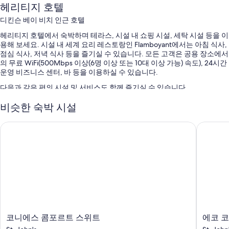
헤리티지 호텔
디킨슨 베이 비치 인근 호텔
헤리티지 호텔에서 숙박하며 테라스, 시설 내 쇼핑 시설, 세탁 시설 등을 이
용해 보세요. 시설 내 세계 요리 레스토랑인 Flamboyant에서는 아침 식사,
점심 식사, 저녁 식사 등을 즐기실 수 있습니다. 모든 고객은 공용 장소에서
의 무료 WiFi(500Mbps 이상(6명 이상 또는 10대 이상 가능) 속도), 24시간
운영 비즈니스 센터, 바 등을 이용하실 수 있습니다.
다음과 같은 편의 시설 및 서비스도 함께 즐기실 수 있습니다.
셀프 주차 무료
비슷한 숙박 시설
금연 시설, 투어/티켓 안내 및 회의실
코니에스 콤포르트 스위트
에코 코
TV(로비), 엘리베이터 및 포터/벨보이
객실 특징
헤리티지 호텔의 모든 객실에는 고객을 위한 세심한 정성이 돋보이는 에어
컨 외에도 금고, WiFi 같은 편의 시설 및 서비스도 갖춰져 있습니다.
또한, 다음과 같은 편의 시설 및 서비스를 모든 객실에서 이용하실 수 있습
니다.
욕실 - 샤워 시설 및 무료 세면용품 이용 가능
코
에
코니에스 콤포르트 스위트
에코 
니
코
TV - 케이블 TV 채널 이용 가능