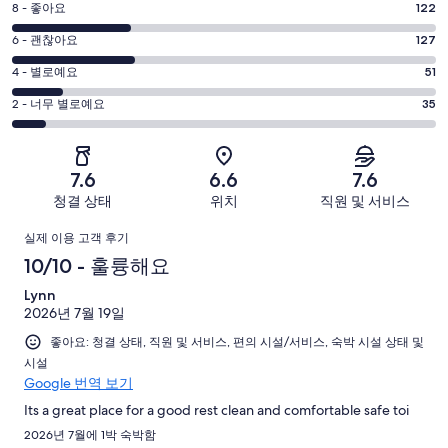
평
8 - 좋아요
122
10
점
평
-
6 - 괜찮아요
127
8
훌
점
평
-
4 - 별로예요
51
륭
6
좋
점
평
-
2 - 너무 별로예요
35
해
아
4
괜
점
요.
-
요.
찮
2
436
별
436
-
아
개
7.6
6.6
7.6
로
개
너
요.
이
청결 상태
위치
직원 및 서비스
예
이
무
436
용
요.
용
이
별
개
후
실제 이용 고객 후기
436
후
로
이
기
용
10/10 - 훌륭해요
개
기
예
용
중
이
중
후
Lynn
요.
후
101
용
122
2026년 7월 19일
436
기
기
개
후
개
개
좋아요: 청결 상태, 직원 및 서비스, 편의 시설/서비스, 숙박 시설 상태 및
중
기
시설
이
127
중
Google 번역 보기
용
개
51
후
Its a great place for a good rest clean and comfortable safe toi
개
기
2026년 7월에 1박 숙박함