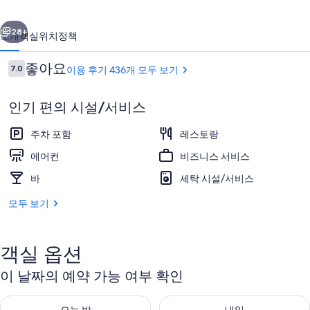
의
이전
다음
사
28+
소개
객실
위치
정책
진
이
좋아요
7.0
이용 후기 436개 모두 보기
갤
10점 만점 중 7.0점.
용
러
후
인기 편의 시설/서비스
기
리
주차 포함
레스토랑
에어컨
비즈니스 서비스
바
세탁 시설/서비스
리셉션
모두 보기
객실 옵션
이 날짜의 예약 가능 여부 확인
오늘 밤 예약 가능 여부 확인, 8월 7 - 8월 8
내일 예약 가능 여부 확인, 8월 8 