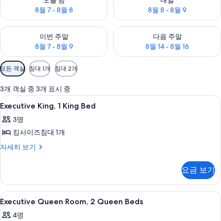
오늘 밤
내일
8월 7 - 8월 8
8월 8 - 8월 9
이번 주말 예약 가능 여부 확인, 8월 7 - 8월 9
다음 주말 예약 가능 여부 확인, 8월
이번 주말
다음 주말
8월 7 - 8월 9
8월 14 - 8월 16
객
모든 객실
침대 1개
침대 2개
실
에
3개 객실 중 3개 표시 중
사
Executive
Executive King, 1 King Bed | 거실 공간 |
5
Executive King, 1 King Bed
용
King,
가
3명
1
능
킹사이즈침대 1개
King
한
Bed
Executive
자세히 보기
필
King,
사
터
1
진
요금 보기
King
모
Bed
자
두
Executive
Executive Queen Room, 2 Queen Bed
4
세
Executive Queen Room, 2 Queen Beds
Queen
보
히
4명
보
Room,