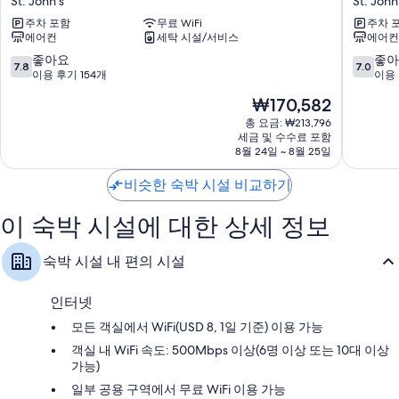
St. John's
St. John
에
코
발코니, 조리 도구/접시/주방 기구 및 커피/티 메이커
주차 포함
무료 WiFi
주차 
스
지
에어컨
세탁 시설/서비스
에어컨
콤
게
포
스
10
10
좋아요
좋아
7.8
7.0
르
트
점
점
이용 후기 154개
이용 
트
하
만
만
현
₩170,582
스
우
점
점
재
위
스
중
중
총 요금: ₩213,796
요
트
세금 및 수수료 포함
St.
7.8
7.0
금
8월 24일 ~ 8월 25일
St.
John's
점,
점,
₩170,582
John's
좋
좋
비슷한 숙박 시설 비교하기
아
아
요,
요,
이 숙박 시설에 대한 상세 정보
이
이
용
용
후
후
숙박 시설 내 편의 시설
기
기
154
108
개
개
인터넷
모든 객실에서 WiFi(USD 8, 1일 기준) 이용 가능
객실 내 WiFi 속도: 500Mbps 이상(6명 이상 또는 10대 이상
가능)
일부 공용 구역에서 무료 WiFi 이용 가능