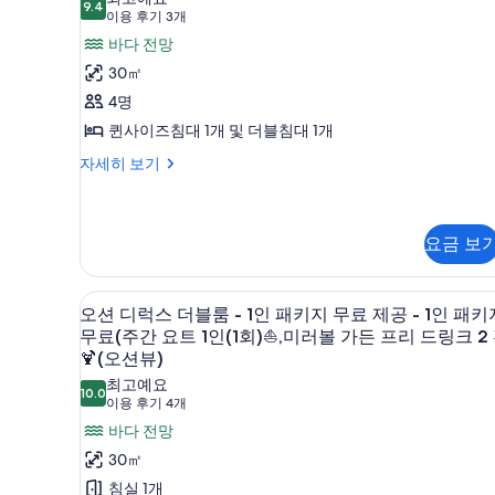
밀
9.4
9.4점 만점 중 10점
(이
이용 후기 3개
능
리
용
한
바다 전망
트
후
필
30㎡
윈
기
터
4명
3
룸
퀸사이즈침대 1개 및 더블침대 1개
개)
-
오
자세히 보기
1
션
인
패
밀
패
리
요금 보
키
트
지
윈
고급 침구, 객실 내 금고, 책상, 
오
룸
무
3
오션 디럭스 더블룸 - 1인 패키지 무료 제공 - 1인 패키
-
션
무료(주간 요트 1인(1회)⛵,미러볼 가든 프리 드링크 2
료
1
디
🍹(오션뷰)
인
(주
패
최고예요
럭
10.0
간
키
10.0점 만점 중 10점
(이
이용 후기 4개
스
지
요
용
바다 전망
무
더
후
트
30㎡
료
블
기
1
(주
침실 1개