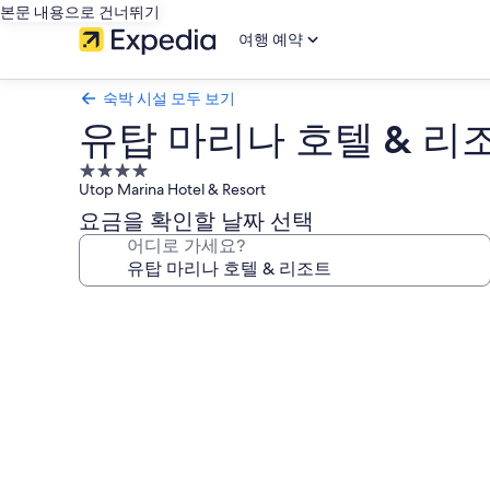
본문 내용으로 건너뛰기
여행 예약
숙박 시설 모두 보기
유탑 마리나 호텔 & 리
4.0
Utop Marina Hotel & Resort
성
급
요금을 확인할 날짜 선택
숙
어디로 가세요?
박
시
유
설
탑
마
리
나
호