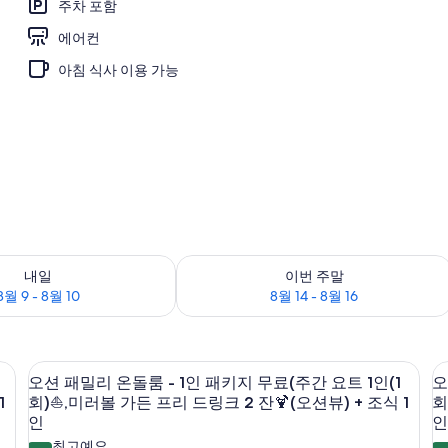
주차 포함
에어컨
풀장 사용시 100,000원 발생) - 1인 패키지 무료(주간 요트 1인(1회)⛵,미러볼 가든
아침 식사 이용 가능
부 확인, 8월 9 - 8월 10
이번 주말 예약 가능 여부 확인, 8월 14 - 
내일
이번 주말
8월 9 - 8월 10
8월 14 - 8월 16
암막 커튼
고급 침구, 객실 내 금고, 책상, 암막 커튼
오
3
오션 패밀리 온돌룸 - 1인 패키지 무료(주간 요트 1인(1
오
션
1
회)⛵,미러볼 가든 프리 드링크 2 잔🍹(오션뷰) + 조식 1
회
패
인
인
최고예요