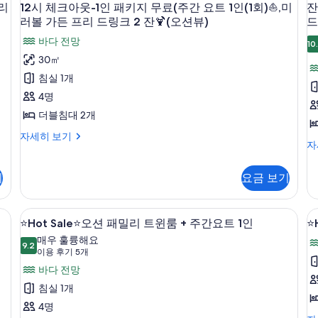
여
션
(
객
인
만
뷰
프리
12시 체크아웃-1인 패키지 무료(주간 요트 1인(1회)⛵,미
잔
료
+
1
패
디
션
실
자
수
러볼 가든 프리 드링크 2 잔🍹(오션뷰)
드
2
인
-
원
조
럭
뷰
랜
세
키
2
잔
패
야
스
1
바다 전망
+
덤
히
이
10
식
1
지
키
더
조
배
보
시
30㎡
인
지
용
1
2
블-3
1
무
식
정
기
패
무
장
침실 1개
만
인
권-12
1
(
료
키
료
원
PKG
인
션
4명
사
시
지
(
(주

(주
이
자
뷰
🎊
무
간
더블침대 2개
진
체
용
(
세
-
간
료
요
오
권-12
히
1
모
크
🎃
자세히 보기
풀
(
트
요
시
션
보
인
🏊
자
여
간
1
두
아
뷰

체
기
패
인
트
수
패
요
인
크
키
피
1
+
보
웃
야
트
(1
기
1
요금 보기
아
밀
지
니
시
1
회),
-
기
웃
인
(
무
티
리
장
인
미
(
1
-
료
풀
(1
PKG
암막 커튼
고급 침구, 객실 내 금고, 책상, 암막 커튼
(1
러
⭐Hot
⭐
트
1
2
제
(
⭐Hot Sale⭐오션 패밀리 트윈룸 + 주간요트 1인
⭐
인
🎊
1
회)
볼
회),
인
공
수
윈-3
오
Sale⭐
S
미
매우 훌륭해요
가
1
패
패
9.2
(
풀
미
션
9.2점 만점 중 10점
(이
러
이용 후기 5개
든
만
키
인
식
🥽
오
키
패
볼
러
프
용
1
바다 전망
지
1
1
원
밀
가
션
리
지
무
후
볼
인
부
침실 1개
리
든
드
이
료
패
무
주
오
기
트
(1
가
프
링
4명
(주
용
간
션
윈-3
5
밀
료
리
크