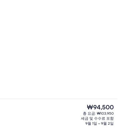
시즌별로 운영되는 야외 수영장, 15:00 ~
풀장 사용시 100,000원 발생) - 1인 패키지 무료(주간 요트 1인(1회)⛵,미러볼 가든
현
₩94,500
재
총 요금: ₩103,950
가
세금 및 수수료 포함
 - 저녁/밤
레스토랑
격
9월 1일 ~ 9월 2일
은
₩94,500