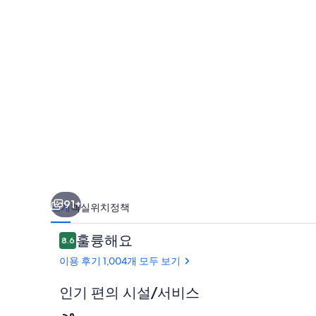
텔
&
리
조
트
의
사
진
갤
91+
소개
객실
위치
정책
러
이
훌륭해요
리
8.6
10점 만점 중 8.6점.
용
이용 후기 1,004개 모두 보기
후
기
인기 편의 시설/서비스