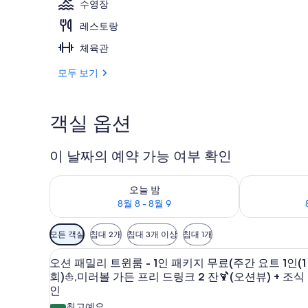
수영장
레스토랑
로얄 풀빌라 (
체육관
모두 보기
객실 옵션
이 날짜의 예약 가능 여부 확인
오늘 밤 예약 가능 여부 확인, 8월 8 - 8월 9
내일 예약 가능 여
오늘 밤
8월 8 - 8월 9
객
모든 객실
침대 2개
침대 3개 이상
침대 1개
실
고급 침구, 객실 내 금고, 책상, 
오
에
4
오션 패밀리 트윈룸 - 1인 패키지 무료(주간 요트 1인(1
션
사
회)⛵,미러볼 가든 프리 드링크 2 잔🍹(오션뷰) + 조식 
용
패
인
가
최고예요