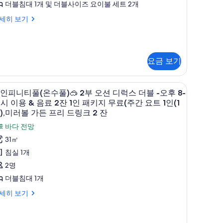
룸
더블침대 1개 및 더블사이즈 요이불 세트 2개
인
주
세히 보기
)
인
,
패
요금 보기
미
키
)
러
지
고급 침구, 객실 내 금고, 책상, 암막 커튼

볼
무
4
인피니티풀(온수풀)🥽 2부 오션 디럭스 더블 -오후 8-
가
인
0시 이용 & 음료 2잔 1인 패키지 무료(주간 요트 1인(1
료
),미러볼 가든 프리 드링크 2 잔
든
피
제
바다 전망
프
니
공
31㎡
리
티
침실 1개
드
풀
인
2명
링
온
패
더블침대 1개
크
수
키
)
세히 보기
잔
오
지


무
)