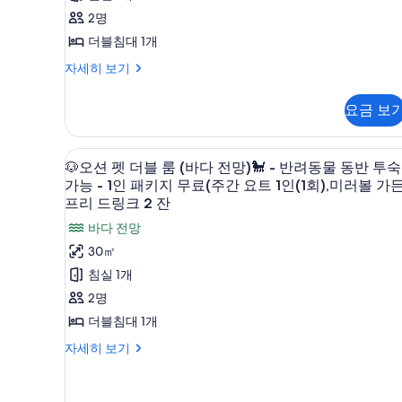
간
4
룸
인
2명
요
개)
-
(1
트
더블침대 1개
1
1
회)
오
자세히 보기
인
인
션
⛵,
(1
패
디
회)
요금 보
미
럭
키
⛵,
스
미
러
지
더
러
🐶
고급 침구, 객실 내 금고, 책상, 
볼
무
8
블
볼
🐶오션 펫 더블 룸 (바다 전망)🐩 - 반려동물 동반 투숙
오
룸
가
가
가능 - 1인 패키지 무료(주간 요트 1인(1회),미러볼 가
료
-
든
션
프리 드링크 2 잔
든
제
1
프
펫
바다 전망
프
인
리
공
패
드
더
30㎡
리
-
키
링
블
침실 1개
드
1
지
크
무
룸
2
인
2명
링
료
잔
(바
패
더블침대 1개
크
제
🍹
다
공
(오
2
키
🐶
자세히 보기
-
션
전
오
잔
지
1
뷰)
션
망)
🍹
인
무
+
펫