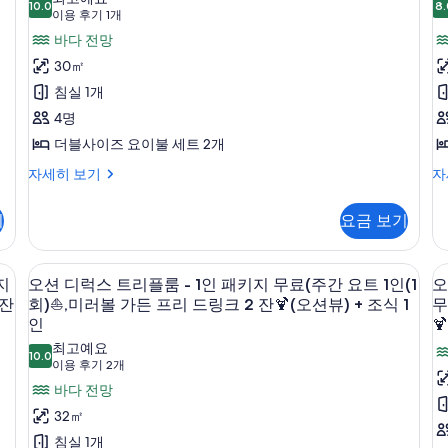
밀
10.0
8.
10.0점 만점 중 10점
(이
이용 후기 1개
리
용
바다 전망
온
후
30㎡
돌
기
침실 1개
1
룸
4명
개)
-
-
더블사이즈 요이불 세트 2개
1
1
오
오
자세히 보기
자
인
션
션
패
패
자
기
요금 보기
밀
쿠
키
리
지
지
온
스
암막 커튼
고급 침구, 객실 내 금고, 책상, 암막 커튼
오
무
4
돌
위
지
오션 디럭스 트리플룸 - 1인 패키지 무료(주간 요트 1인(1
오
션
룸
트
 잔
회)⛵,미러볼 가든 프리 드링크 2 잔🍹(오션뷰) + 조식 1
무
료
-
-
디
인

(주
(
1
1
최고예요
럭
인
인
10.0
간
10.0점 만점 중 10점
(이
이용 후기 2개
패
패
스
요
용
키
키
바다 전망
트
지
지
후
트
32㎡
무
무
리
기
1
1
침실 1개
료
료