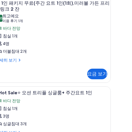
오
)
인
 1인 패키지 무료(주간 요트 1인(1회),미러볼 가든 프리
드
료
링크 2 잔
피
링
)
최고예요
니
.0
크
잔
10.0점 만점 중 10점
(이
이용 후기 1개
인
티
용
바다 전망
패
오
풀
후
잔
인
침실 1개
키
기
온

패
4명
)
지
1
오
수
키
더블침대 2개
개)
무
션
)
주
지
세히 보기
료
)

무
제
료
요금 보기
공
부
조
주
조
오
식
간
고급 침구, 객실 내 금고, 책상, 암막 커튼
Hot
2
온
Hot Sale⭐ 오션 트리플 싱글룸+ 주간요트 1인
식
션
,
요
ale⭐
인
패
바다 전망
조
)
트
,
오
사
밀
침실 1개
주
션
진
리
3명
인
,
간
트
모
트
싱글침대 3개
요
리
두