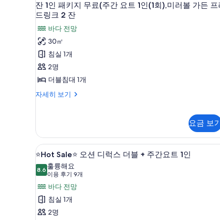
🥽
잔
인
잔 1인 패키지 무료(주간 요트 1인(1회),미러볼 가든 
무
드
무
밀
2
🍹
드링크 2 잔
료
피
부
링
(오
료
리
(주
오
바다 전망
션
니
크
간
(주
트
션
뷰)
30㎡
요
티
2
패
간
윈-
자
트
침실 1개
밀
풀
세
잔
요
1
오
리
히
2명
인
(온
🍹
트
트
후
보
(1
더블침대 1개
(오
윈-
수
기
1
8-
회),
오
션
🏊
풀)
자세히 보기
미
인
10
후
인
러
뷰)
🥽
8-
시
(1
피
볼
10
1
사
회),
니
이
가
요금 보
시
티
부
든
진
미
용
이
풀
프
오
용
모
러
&
(온
리
고급 침구, 객실 내 금고, 책상, 
⭐Hot
&
2
⭐Hot Sale⭐ 오션 디럭스 더블 + 주간요트 1인
션
수
드
두
음
볼
음
풀)
Sale⭐
링
훌륭해요
디
료
보
료
8.6
가
🥽
8.6점 만점 중 10점
크
(이
이용 후기 9개
2
오
럭
1
2
기
2
든
용
바다 전망
잔
부
잔
션
스
잔
1
후
프
침실 1개
오
자
인
디
더
1
기
션
리
세
2명
패
디
9
럭
히
인