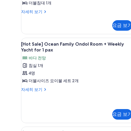
블
드
키
더블침대 1개
럭
보
개)
스
패
지
-
링
스
기
⭐Hot
자세히 보기
무
음
더
키
더
크
Sale⭐
료
블
료
블
지
오
(주
2
-
요금 보
션
간
2
+
무
음
잔
디
요
료
잔
주
료
럭
트
사
[Hot
고급 침구, 객실 내 금고, 책상, 
2
2
1
스
1
간
[Hot Sale] Ocean Family Ondol Room + Weekly
(주
잔
진
Sale]
더
인
Yacht for 1 pax
인
1
요
간
블
Ocean
모
(1
인
패
바다 전망
트
+
회),
요
Family
두
패
주
미
키
침실 1개
1
키
Ondol
트
보
간
러
지
지
인
4명
Room
요
1
볼
기
무
트
가
무
+
사
더블사이즈 요이불 세트 2개
인
료
1
든
Weekly
료
(주
진
(1
[Hot
자세히 보기
인
프
간
Yacht
Sale]
(주
자
모
회),
리
요
Ocean
for
세
드
간
두
미
트
Family
히
링
1
1
Ondol
요
보
러
보
크
pax
요금 보
인
Room
기
2
트
기
볼
(1
+
사
잔
회),
1
Weekly
가
자
진
⏰
고급 침구, 객실 내 금고, 책상, 
미