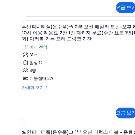
패
조
🐩
(오
더
료
키
요금 보
식
블
-
션
(주
지
1
룸
반
무
뷰)
인
(바
간
고급 침구, 객실 내 금고, 책상, 
료
🏊
자
려
다
5
+
🏊인피니티풀(온수풀)🥽 2부 오션 패밀리 트윈-오후 8
요
(주
세
전
동
인
10시 이용 & 음료 2잔 1인 패키지 무료(주간 요트 1인(
조
간
히
트
망)
회),미러볼 가든 프리 드링크 2 잔
요
보
물
피
식
🐩
1
트
기
-
바다 전망
동
니
1
인
1
반
31㎡
인
인
반
티
려
(1
(1
침실 1개
동
사
투
풀
회)
회)
물
4명
진
숙
(온
⛵,
동
⛵,
미
더블침대 2개
모
가
반
수
러
미
투
두
능
🏊
풀)
자세히 보기
볼
숙
러
인
가
-
보
🥽
가
피
든
볼
능
1
2
기
니
프
-
가
인
티
부
리
1
요금 보
풀
드
든
패
오
인
(온
링
패
프
키
션
수
크
키
고급 침구, 객실 내 금고, 책상, 
🏊
풀)
4
리
2
🏊인피니티풀(온수풀)🥽 1부 오션 디럭스 더블 - 음료 
지
패
지