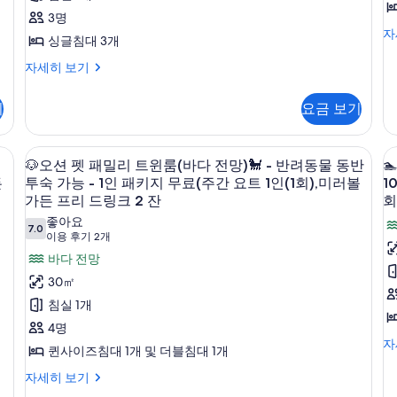
2
플
인
(주
(
3명
개)
간
간
-
룸
(1
(1
오
자
싱글침대 3개
요
요
1
션
-
회)
회
트
트
디
오
자세히 보기
1
1
1
럭
션
⛵,
⛵
인
인
인
스
디
(1
(1
기
요금 보기
미
더
럭
패
회)
회
블
스
러
키
⛵,
⛵,
룸
트
암막 커튼
🐶
고급 침구, 객실 내 금고, 책상, 암막 커튼
미
미

볼
-
지
10
리
🐶오션 펫 패밀리 트윈룸(바다 전망)🐩 - 반려동물 동반

러
러
오
1
플
가
든
투숙 가능 - 1인 패키지 무료(주간 요트 1인(1회),미러볼
1
무
볼
볼
인
룸
션
가든 프리 드링크 2 잔
회
든
가
가
료
패
-
든
든
펫
좋아요
키
프
1
7.0
(주
프
프
7.0점 만점 중 10점
(이
이용 후기 2개
지
인
패
리
리
리
-
간
용
무
패
바다 전망
드
밀
드
드
료
1
키
후
요
30㎡
링
링
제
지
리
링
기
(
크
크
트
공
침실 1개
무
트
2
2
2
크
-
1
료
4명
잔
잔
개)
윈
1
(주
2
2
인
🏊
풀
자
🍹
🍹
퀸사이즈침대 1개 및 더블침대 1개
인
간
룸
인
잔
(오
(
(1

패
요
피
🐶
자세히 보기
션
션
(바
🍹

키
트
회)
2
니
오
뷰)
뷰