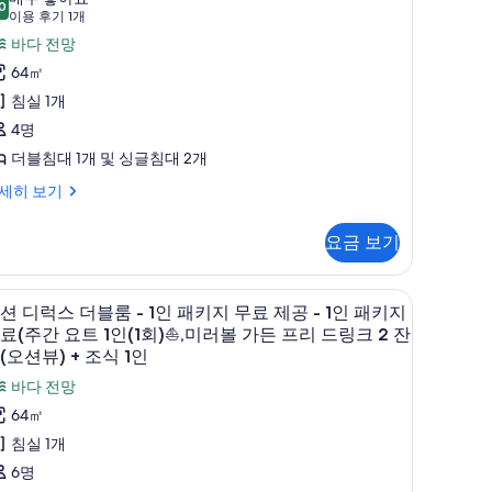
쿠
0
8.0점 만점 중 10점
(이
이용 후기 1개
지
용
바다 전망
스
후
64㎡
위
기
침실 1개
1
트
4명
개)
더블침대 1개 및 싱글침대 2개
세히 보기
인
패
요금 보기
키
지
전용 스파 욕조
오
무
9
션 디럭스 더블룸 - 1인 패키지 무료 제공 - 1인 패키지
션
료(주간 요트 1인(1회)⛵,미러볼 가든 프리 드링크 2 잔
료
디
(오션뷰) + 조식 1인
주
럭
바다 전망
간
스
64㎡
요
더
침실 1개
트
블
6명