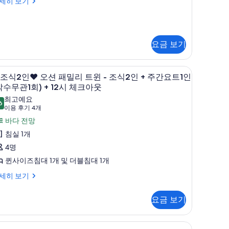
윈
ot
),
세히 보기
le⭐
트
플
보
미
음
싱
기
러
인
료
글
볼
요금 보기
)
룸
가
)
잔
든
️
고급 침구, 객실 내 금고, 책상, 암막 커튼
2
주
️조식2인❤️ 오션 패밀리 트윈 - 조식2인 + 주간요트1인
,
프
조
박수무관1회) + 12시 체크아웃
인
간
미
리
식
최고예요
패
요
6
러
9.6점 만점 중 10점
드
(이
이용 후기 4개
키
트
용
볼
링
인
바다 전망
지
후
가
️
크
침실 1개
무
인
기
오
든
4명
4
료
사
잔
션
프
주
퀸사이즈침대 1개 및 더블침대 1개
개)
주
진
사
패
리
세히 보기
간
모
진
밀
드
오
요
두
모
리
요금 보기
링
)
트
보
두
트
크
기
,
보
윈
고급 침구, 객실 내 금고, 책상, 암막 커튼
오