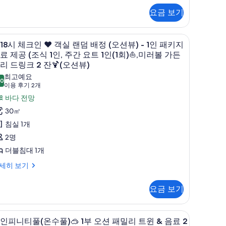
오
부
료
요금 보기
션
오
주
온
주
)
션
간
️
고급 침구, 객실 내 금고, 책상, 암막 커튼
)
7
️18시 체크인 ❤️ 객실 랜덤 배정 (오션뷰) - 1인 패키지
디
요
8
료 제공 (조식 1인, 주간 요트 1인(1회)⛵,미러볼 가든
조
럭
트
시
리 드링크 2 잔🍹(오션뷰)
식
스
체
최고예요
.0
인
10.0점 만점 중 10점
더
(이
이용 후기 2개
크
)
인
용
블
바다 전망
인
사
후
)
30㎡
️
기
진
오
침실 1개
객
,
2
모
후
2명
실
개)
미
두
-
더블침대 1개
랜
러
보
0
덤
세히 보기
볼
기
시
배
가
이
요금 보기
정
든
용
오
프
고급 침구, 객실 내 금고, 책상, 암막 커튼

션
5
리
인피니티풀(온수풀)🥽 1부 오션 패밀리 트윈 & 음료 2
음