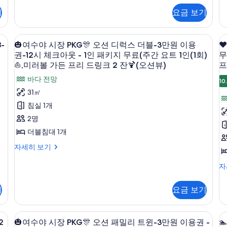
지
1
(오
다
(
티
션
+
+
무
⛵,
인
기
요금 보기
풀
펫
조
조
션
전
료
(
(1
(
패
식
식
미
(
회)
뷰)
망)
뷰
수
밀
1
1
암막 커튼
🎃
객실에서 보이는 전망
간
❤
⛵,
러
풀
4
리
+
🐩
+
인
인
-
🎃여수야 시장 PKG🎊 오션 디럭스 더블-3만원 이용
❤
요
미
1
여
🥽
트
자
볼
자
1
권-12시 체크아웃 - 1인 패키지 무료(주간 요트 1인(1회)
무
-
조
트
러
2
윈
세
세
수
⛵,미러볼 가든 프리 드링크 2 잔🍹(오션뷰)
프
1
가
볼
반
식
부
룸
히
히
1
인
가
야
오
바다 전망
든
(바
보
려
보
1
1
10
(1
든
션
다
기
시
기
31㎡
프
회
인
프
동
디
(1
전
⛵,
리
장
침실 1개
리
럭
사
물
망)
회
미
-
드
❤
스
PKG
🐩
2명
드
진
동
러
링
더
-
🎊
⛵
볼
크
더블침대 1개
링
모
반
블
반
가
2
오
-
려
크
두
투
🎃
자세히 보기
든
잔
8
오
동
션
여
프
🍹
2
보
숙
1
후
물
수
디
리
❤️
자
(오
8-
잔
동
기
가
야
드
18
션
럭
10
반
🍹
시
링
시
뷰)
능
시
투
기
요금 보기
스
장
크
체
+
(오
이
숙
-
PKG
2
크
조
더
(
용
가
션
1
🎊
잔
인
&
식
암막 커튼
🎃
객실에서 보이는 전망
&
능

블-3
오
5
🍹
❤️
뷰)
1
2
🎃여수야 시장 PKG🎊 오션 패밀리 트윈-3만원 이용권 -

인
음
-