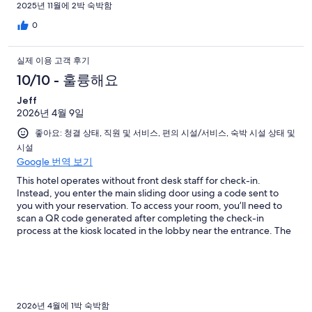
2025년 11월에 2박 숙박함
0
실제 이용 고객 후기
10/10 - 훌륭해요
Jeff
2026년 4월 9일
좋아요: 청결 상태, 직원 및 서비스, 편의 시설/서비스, 숙박 시설 상태 및
시설
Google 번역 보기
This hotel operates without front desk staff for check-in.
Instead, you enter the main sliding door using a code sent to
you with your reservation. To access your room, you’ll need to
scan a QR code generated after completing the check-in
process at the kiosk located in the lobby near the entrance. The
whole experience was new to me, but it worked out smoothly in
the end. The room was very clean, quiet, and had a nice, well-
maintained bathroom. The bed was very comfortable. The
surrounding area has other hotels, stores and restaurants, and
it’s easy to catch a bus nearby. The room also included a mini
fridge with a few bottles of water, as well as a table and chair for
2026년 4월에 1박 숙박함