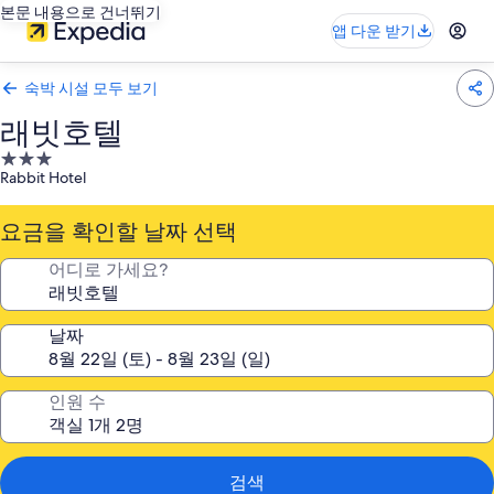
본문 내용으로 건너뛰기
앱 다운 받기
숙박 시설 모두 보기
래빗호텔
3.0
Rabbit Hotel
성
급
요금을 확인할 날짜 선택
숙
박
어디로 가세요?
시
설
날짜
인원 수
검색