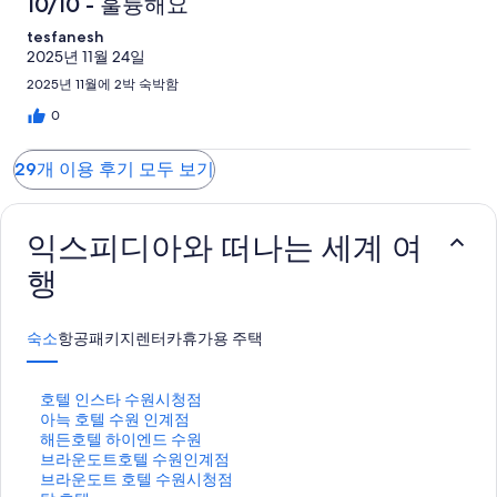
10/10 - 훌륭해요
tesfanesh
2025년 11월 24일
2025년 11월에 2박 숙박함
0
29개 이용 후기 모두 보기
익스피디아와 떠나는 세계 여
행
숙소
항공
패키지
렌터카
휴가용 주택
호
호텔 인스타 수원시청점
텔
아
아늑 호텔 수원 인계점
인
늑
해
해든호텔 하이엔드 수원
스
호
든
브
브라운도트호텔 수원인계점
타
텔
호
라
브
브라운도트 호텔 수원시청점