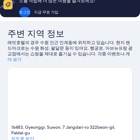
드를 적립해 더 많은 여행을 즐겨보세요!
즈
기
금
침
로그인
지금 무료 가입
연,
대
1
에
개,
어
주변 지역 정보
금
연,
컨
래빗호텔의 경우 수원 인근 인계동에 위치하고 있습니다. 현지 랜
에
사
드마크로는 수원 화성, 팔달문 등이 있어요. 행궁로, 아브뉴프랑 광
어
교점에서는 쇼핑을 제대로 즐기실 수 있습니다. 각종 이벤트나 게
컨
진
임이 개최되는 수원월드컵경기장, 권선탁구장도 놓치지 마세요.
더 보기
자
모
수원 여행 가이드 보기
세
히
두
보
보
기
기
16483, Gyeonggi, Suwon, 7 Jangdari-ro 322beon-gil,
Paldal-gu
지도로 보기