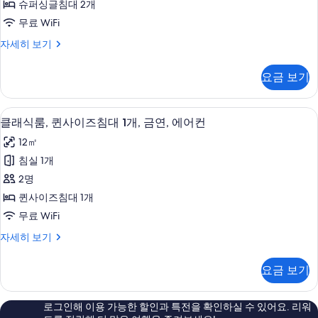
연,
슈퍼싱글침대 2개
개,
윈
에
금
무료 WiFi
룸,
연,
어
디
자세히 보기
에
침
럭
컨
어
대
스
컨
사
요금 보기
트
자
(여
진
윈
세
러
룸,
히
모
클래식룸, 퀸사이즈침대 1개, 금연, 에어컨 
클
13
침
클래식룸, 퀸사이즈침대 1개, 금연, 에어컨
개),
보
두
래
대
기
금
12㎡
(여
보
식
러
연,
침실 1개
기
룸,
개),
에
2명
금
퀸
연,
어
퀸사이즈침대 1개
사
에
컨
무료 WiFi
어
이
사
컨
클
자세히 보기
즈
자
래
진
세
침
식
요금 보기
모
히
룸,
대
보
퀸
두
1
기
사
로그인해 이용 가능한 할인과 특전을 확인하실 수 있어요. 리워
보
이
개,