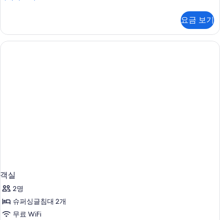
실
자
요금 보기
세
히
보
기
객실
2명
슈퍼싱글침대 2개
무료 WiFi