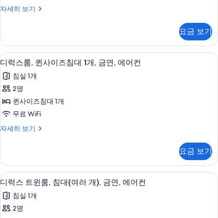
객
자세히 보기
실
자
요금 보기
세
히
보
디럭스룸, 퀸사이즈침대 1개, 금연, 에어컨 
디
12
기
디럭스룸, 퀸사이즈침대 1개, 금연, 에어컨
럭
침실 1개
스
2명
룸,
퀸사이즈침대 1개
퀸
무료 WiFi
사
디
자세히 보기
이
럭
즈
스
요금 보기
룸,
침
퀸
대
사
디럭스 트윈룸, 침대(여러 개), 금연, 에어컨
디
13
이
디럭스 트윈룸, 침대(여러 개), 금연, 에어컨
1
럭
즈
개,
침실 1개
침
스
금
대
2명
트
1