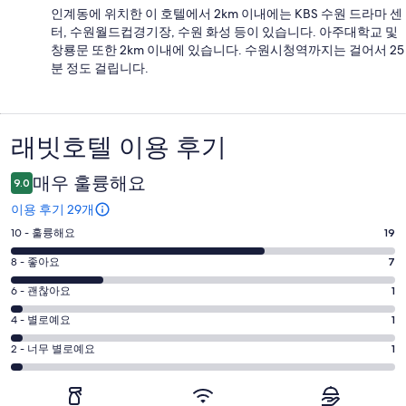
인계동에 위치한 이 호텔에서 2km 이내에는 KBS 수원 드라마 센
터, 수원월드컵경기장, 수원 화성 등이 있습니다. 아주대학교 및
창룡문 또한 2km 이내에 있습니다. 수원시청역까지는 걸어서 25
분 정도 걸립니다.
래빗호텔 이용 후기
이
용
매우 훌륭해요
9.0
후
이용 후기 29개
기
평
10 - 훌륭해요
19
점
평
8 - 좋아요
7
10
점
평
-
6 - 괜찮아요
1
8
훌
점
평
-
4 - 별로예요
1
륭
6
좋
점
평
-
2 - 너무 별로예요
1
해
아
4
괜
점
요.
-
요.
찮
2
29
별
29