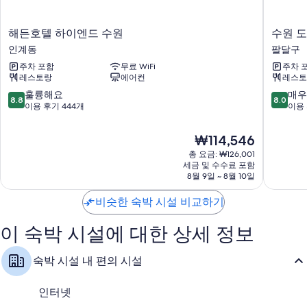
해
수
해든호텔 하이엔드 수원
수원 도
든
원
인계동
팔달구
호
도
주차 포함
무료 WiFi
주차 
텔
노
레스토랑
에어컨
레스토
하
1796
이
호
10
10
훌륭해요
매우
8.8
8.0
엔
텔
점
점
이용 후기 444개
이용 
드
팔
만
만
수
달
점
점
현
₩114,546
원
구
중
중
재
인
총 요금: ₩126,001
8.8
8.0
요
세금 및 수수료 포함
계
점,
점,
금
8월 9일 ~ 8월 10일
동
훌
매
₩114,546
륭
우
비슷한 숙박 시설 비교하기
해
좋
요,
아
이 숙박 시설에 대한 상세 정보
이
요,
용
이
후
용
숙박 시설 내 편의 시설
기
후
444
기
개
145
인터넷
개