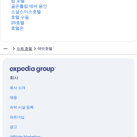
수
수
텔
운
라
탑
탑 호텔
원
원
하
도
운
호
골
골든튤립 에버 용인
시
인
이
트
도
텔
든
소
소설스미스호텔
청
계
엔
호
트
페
튤
설
호
호텔 수필
점
점
드
텔
호
이
립
스
텔
2
25호텔
페
페
수
수
텔
지
에
미
수
5
호
호텔온
이
이
원
원
수
를
버
스
필
호
텔
지
지
페
인
원
여
용
호
페
텔
온
를
를
이
계
시
는
인
텔
이
페
페
수원 호텔
래빗호텔
여
여
지
점
청
링
페
페
지
이
이
는
는
를
페
점
크
이
이
를
지
지
링
링
여
이
페
지
지
여
를
를
크
크
는
지
이
를
를
는
여
여
링
를
지
여
여
링
는
는
크
여
를
는
는
크
링
링
회사
는
여
링
링
크
크
회사 소개
링
는
크
크
크
링
채용
크
숙박 시설 등록
파트너십
광고
Affiliate Marketing