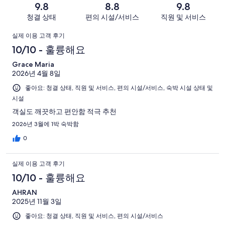
-
아
개
9.8
8.8
9.8
로
개
너
요.
이
청결 상태
편의 시설/서비스
직원 및 서비스
예
이
무
29
용
요.
용
이
별
개
후
실제 이용 고객 후기
29
후
로
이
기
용
10/10 - 훌륭해요
개
기
예
용
중
이
중
후
Grace Maria
요.
후
19
용
7
2026년 4월 8일
29
기
기
개
후
개
개
좋아요: 청결 상태, 직원 및 서비스, 편의 시설/서비스, 숙박 시설 상태 및
중
기
시설
이
1
중
용
개
객실도 깨끗하고 편안함 적극 추천
1
후
2026년 3월에 1박 숙박함
개
기
0
중
1
실제 이용 고객 후기
개
10/10 - 훌륭해요
AHRAN
2025년 11월 3일
좋아요: 청결 상태, 직원 및 서비스, 편의 시설/서비스