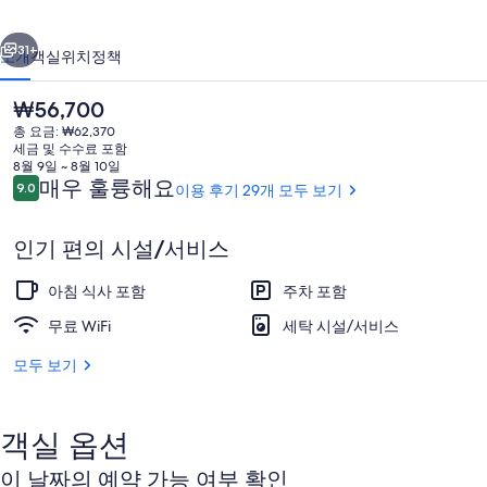
진
이전
다음
갤
31+
소개
객실
위치
정책
러
현
₩56,700
리
재
총 요금: ₩62,370
가
세금 및 수수료 포함
격
8월 9일 ~ 8월 10일
은
이
매우 훌륭해요
9.0
이용 후기 29개 모두 보기
10점 만점 중 9.0점.
₩56,700
용
후
인기 편의 시설/서비스
기
숙박 시설 정면
아침 식사 포함
주차 포함
무료 WiFi
세탁 시설/서비스
모두 보기
객실 옵션
이 날짜의 예약 가능 여부 확인