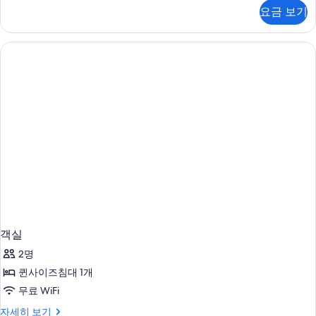
침
직
요금 보기
룸,
대
퀸
1
사
이
개,
즈
금
침
연,
대
1
에
개,
어
금
연,
컨
에
사
어
컨
진
자
모
세
히
두
보
객실
보
기
2명
기
퀸사이즈침대 1개
무료 WiFi
객
자세히 보기