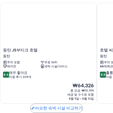
뷔페 아침 식사(요금 별도), 정수기 및 투어/티켓 안내
동탄 JS부티크 호텔
호텔 씨
회의실, 자판기 및 귀중품 보관함(프런트 데스크)
객실 특징
모든 93개 객실에는 에어컨, 목욕가운 뿐만 아니라 특별한 숙박 경험을 위
해 무료 WiFi, 금고도 준비되어 있습니다.
또한, 다음과 같은 편의 시설 및 서비스를 이용하실 수 있습니다.
무료 티백/인스턴트 커피 및 전기 주전자
동
호
동탄 JS부티크 호텔
호텔 
욕실 - 전자식 비데가 설치된 화장실 및 헤어드라이어 이용 가능
탄
텔
동탄
동탄
미니 냉장고, 난방 및 하우스키핑 서비스(매일)
JS
씨
주차 포함
무료 WiFi
주차 
부
엘
에어컨
세탁 시설/서비스
체육관
티
동
크
탄
10
10
매우 좋아요
훌륭
8.4
8.8
호
점
점
이용 후기 209개
이용 
텔
만
만
현
₩64,326
동
점
점
재
탄
중
중
총 요금: ₩70,759
요
세금 및 수수료 포함
8.4
8.8
금
8월 9일 ~ 8월 10일
점,
점,
₩64,326
매
훌
비슷한 숙박 시설 비교하기
우
륭