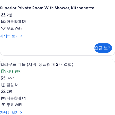
외
이
욕
Superior Private Room With Shower, Kitchenette
용
시
조
2명
수
이
더블침대 1개
영
용
복
무료 WiFi
착
시
Superior
자세히 보기
용
Private
수
필
Room
수)
영
요금 보기
With
자
복
Shower,
세
Kitchenette
히
착
헐리우드 더블 (샤워, 싱글침대 2개 결합)
헐
5
자
헐리우드 더블 (샤워, 싱글침대 2개 결합)
보
용
리
세
기
시내 전망
히
필
우
보
32㎡
수)
드
기
침실 1개
사
더
2명
진
블
더블침대 1개
모
(샤
무료 WiFi
두
워,
헐
자세히 보기
보