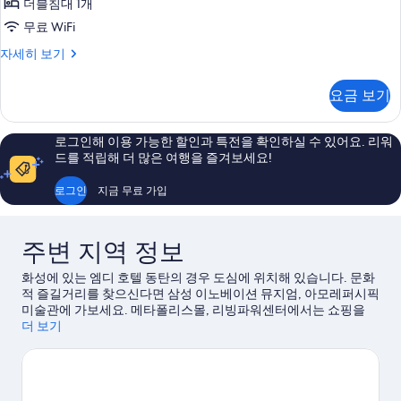
히
더블침대 1개
With
보
Bathtub
무료 WiFi
기
사
Superior
자세히 보기
Double
진
Room
모
요금 보기
With
두
Bathtub
자
보
로그인해 이용 가능한 할인과 특전을 확인하실 수 있어요. 리워
세
드를 적립해 더 많은 여행을 즐겨보세요!
기
히
보
로그인
지금 무료 가입
기
주변 지역 정보
화성에 있는 엠디 호텔 동탄의 경우 도심에 위치해 있습니다. 문화
적 즐길거리를 찾으신다면 삼성 이노베이션 뮤지엄, 아모레퍼시픽
미술관에 가보세요. 메타폴리스몰, 리빙파워센터에서는 쇼핑을
제대로 즐기실 수 있습니다. 에버랜드, 경기 예술의 전당도 놓치지
더 보기
마세요.
화성 여행 가이드 보기