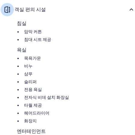
객실 편의 시설
침실
암막 커튼
침대 시트 제공
욕실
목욕가운
비누
샴푸
슬리퍼
전용 욕실
전자식 비데 설치 화장실
타월 제공
헤어드라이어
화장지
엔터테인먼트