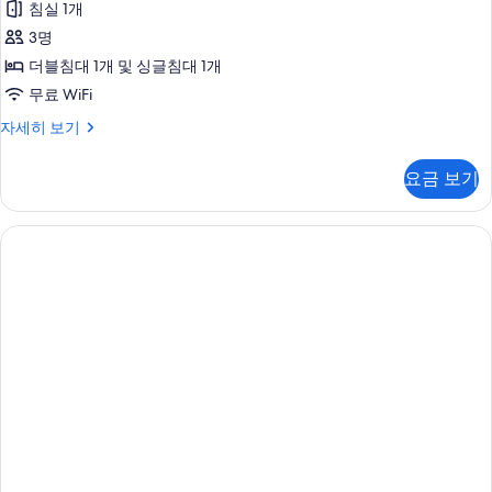
월)
침실 1개
울
윈
철
야
3명
(욕
(11
외
더블침대 1개 및 싱글침대 1개
월
조)
욕
무료 WiFi
~4
사
월)
조
패
자세히 보기
야
진
밀
사
외
모
리
욕
요금 보기
용
트
두
조
윈
불
사
보
(욕
용
가,
조)
기
불
자
우
가,
세
우
천
히
천
시
보
시
기
이
이
용
용
제
제
한,
야
한,
외
야
욕
조