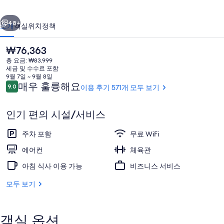
의
이전
다음
사
48+
소개
객실
위치
정책
진
현
₩76,363
갤
재
총 요금: ₩83,999
가
러
세금 및 수수료 포함
격
9월 7일 ~ 9월 8일
리
은
이
매우 훌륭해요
9.0
이용 후기 571개 모두 보기
10점 만점 중 9.0점.
₩76,363
용
후
인기 편의 시설/서비스
기
로비 좌석 공간
주차 포함
무료 WiFi
에어컨
체육관
아침 식사 이용 가능
비즈니스 서비스
모두 보기
객실 옵션