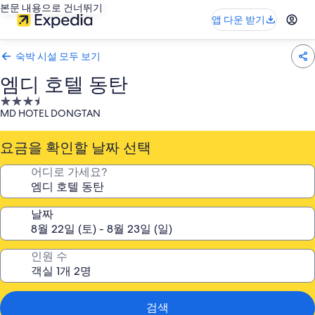
본문 내용으로 건너뛰기
앱 다운 받기
숙박 시설 모두 보기
엠디 호텔 동탄
3.5
MD HOTEL DONGTAN
성
급
요금을 확인할 날짜 선택
숙
박
어디로 가세요?
시
설
날짜
인원 수
검색