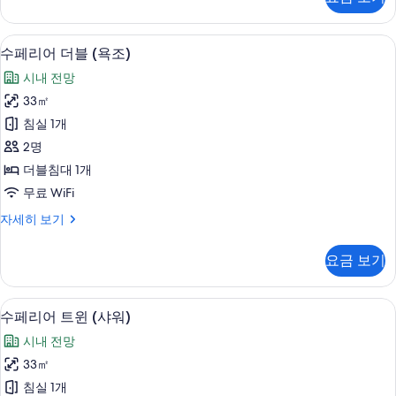
With
두
Shower
자
보
객실 내 금고, 책상, 암막 커튼, 다리미
수
5
세
수페리어 더블 (욕조)
기
페
히
시내 전망
보
리
기
33㎡
어
침실 1개
더
2명
블
더블침대 1개
(욕
무료 WiFi
조)
수
자세히 보기
사
페
진
리
요금 보기
어
모
더
두
블
수페리어 트윈 (샤워) | 객실 내 금고, 
수
5
(욕
수페리어 트윈 (샤워)
보
페
조)
기
시내 전망
자
리
세
33㎡
어
히
침실 1개
보