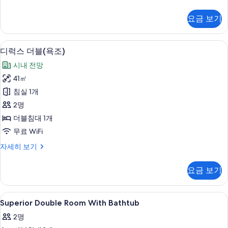
싱
리
기
글
우
요금 보기
드
침
더
대
블
디럭스 더블(욕조) | 객실 내 금고, 책상
디
4
(샤
디럭스 더블(욕조)
2
럭
워,
개
시내 전망
싱
스
결
글
41㎡
더
침
합)
침실 1개
대
블
사
2
2명
(욕
개
진
더블침대 1개
결
조)
모
무료 WiFi
합)
사
자
두
디
자세히 보기
세
진
럭
보
히
모
스
보
기
요금 보기
더
두
기
블
보
(욕
Superior
객실 내 금고, 책상, 암막 커튼, 다리미
3
조)
Superior Double Room With Bathtub
기
Double
자
2명
세
Room