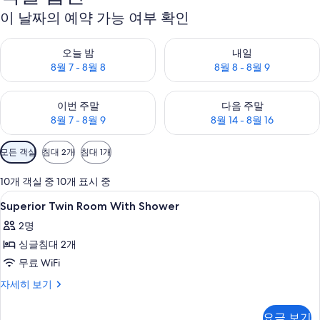
이 날짜의 예약 가능 여부 확인
오늘 밤 예약 가능 여부 확인, 8월 7 - 8월 8
내일 예약 가능 여부 확인, 8월 8 
오늘 밤
내일
8월 7 - 8월 8
8월 8 - 8월 9
이번 주말 예약 가능 여부 확인, 8월 7 - 8월 9
다음 주말 예약 가능 여부 확인, 8월
이번 주말
다음 주말
8월 7 - 8월 9
8월 14 - 8월 16
객
모든 객실
침대 2개
침대 1개
실
에
10개 객실 중 10개 표시 중
사
Superior
객실 내 금고, 책상, 암막 커튼, 다리미
2
Superior Twin Room With Shower
용
Twin
가
2명
Room
능
싱글침대 2개
With
한
Shower
무료 WiFi
필
사
Superior
자세히 보기
터
Twin
진
Room
모
요금 보기