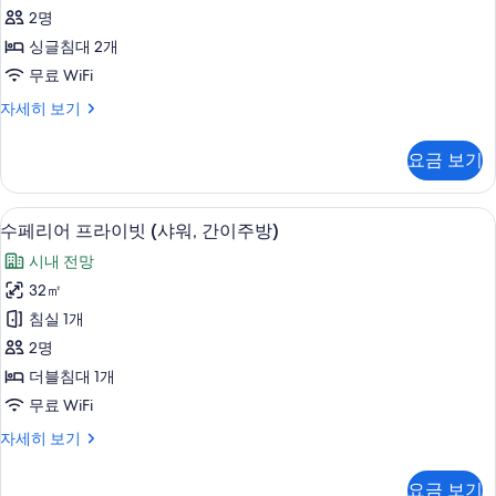
트
기
2명
윈
싱글침대 2개
(샤
무료 WiFi
워)
수
자세히 보기
사
페
진
리
요금 보기
어
모
트
두
윈
객실 내 금고, 책상, 암막 커튼, 다리미
수
5
(샤
수페리어 프라이빗 (샤워, 간이주방)
보
페
워)
기
시내 전망
자
리
세
32㎡
어
히
침실 1개
보
프
기
2명
라
더블침대 1개
이
무료 WiFi
빗
수
자세히 보기
(샤
페
워,
리
요금 보기