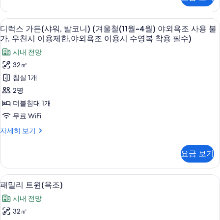
어
간
프
이
라
디럭스 가든(샤워, 발코니) (겨울철(11
디
6
이
디럭스 가든(샤워, 발코니) (겨울철(11월~4월) 야외욕조 사용 불
주
럭
빗
가, 우천시 이용제한,야외욕조 이용시 수영복 착용 필수)
방)
(샤
스
시내 전망
워,
사
가
간
32㎡
진
이
든
침실 1개
주
모
(샤
방)
2명
두
자
워,
더블침대 1개
보
세
발
히
무료 WiFi
기
보
코
디
자세히 보기
기
니)
럭
스
(겨
요금 보기
가
울
든
(샤
철
패밀리 트윈(욕조) | 객실에서 보이는 
패
5
워,
패밀리 트윈(욕조)
(11
밀
발
시내 전망
월
코
리
니)
32㎡
~4
트
(겨