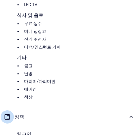
LED TV
식사 및 음료
무료 생수
미니 냉장고
전기 주전자
티백/인스턴트 커피
기타
금고
난방
다리미/다리미판
에어컨
책상
정책
체크인