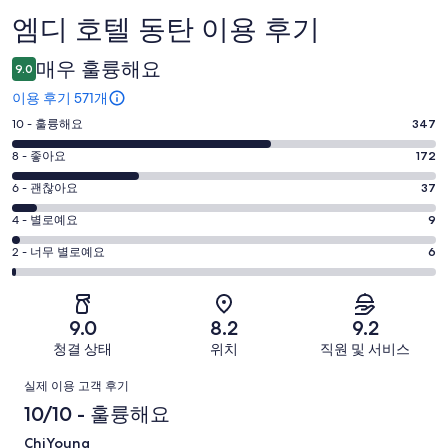
엠디 호텔 동탄 이용 후기
이
용
매우 훌륭해요
9.0
후
이용 후기 571개
기
평
10 - 훌륭해요
347
점
평
8 - 좋아요
172
10
점
평
-
6 - 괜찮아요
37
8
훌
점
평
-
4 - 별로예요
9
륭
6
좋
점
평
-
2 - 너무 별로예요
6
해
아
4
괜
점
요.
-
요.
찮
2
571
별
571
-
아
개
9.0
8.2
9.2
로
개
너
요.
이
청결 상태
위치
직원 및 서비스
예
이
무
571
용
요.
용
이
별
개
후
실제 이용 고객 후기
571
후
로
이
기
용
10/10 - 훌륭해요
개
기
예
용
중
이
중
후
ChiYoung