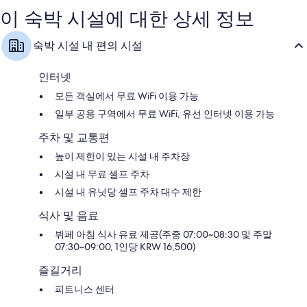
좋
해
이 숙박 시설에 대한 상세 정보
아
요,
요,
이
이
용
숙박 시설 내 편의 시설
용
후
후
기
기
134
인터넷
209
개
모든 객실에서 무료 WiFi 이용 가능
개
일부 공용 구역에서 무료 WiFi, 유선 인터넷 이용 가능
주차 및 교통편
높이 제한이 있는 시설 내 주차장
시설 내 무료 셀프 주차
시설 내 유닛당 셀프 주차 대수 제한
식사 및 음료
뷔페 아침 식사 유료 제공(주중 07:00~08:30 및 주말
07:30~09:00, 1인당 KRW 16,500)
즐길거리
피트니스 센터