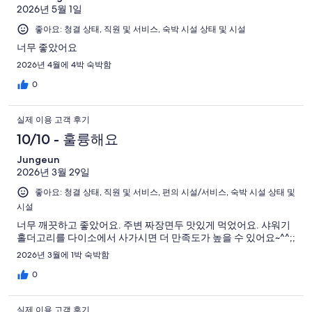
요.
후
347
용
172
2026년 5월 1일
571
기
기
개
후
개
개
좋아요: 청결 상태, 직원 및 서비스, 숙박 시설 상태 및 시설
중
기
이
37
너무 좋았어요
중
용
개
2026년 4월에 4박 숙박함
9
후
개
0
기
중
실제 이용 고객 후기
6
개
10/10 - 훌륭해요
Jungeun
2026년 3월 29일
좋아요: 청결 상태, 직원 및 서비스, 편의 시설/서비스, 숙박 시설 상태 및
시설
너무 깨끗하고 좋았어요. 주변 짜장면두 맛있게 먹었어요. 샤워기
홀더고리를 다이소에서 사가시면 더 만족도가 높을 수 있어요~^^;;
2026년 3월에 1박 숙박함
0
실제 이용 고객 후기