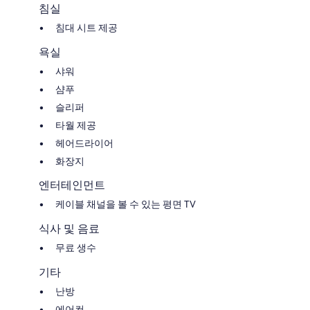
침실
침대 시트 제공
욕실
샤워
샴푸
슬리퍼
타월 제공
헤어드라이어
화장지
엔터테인먼트
케이블 채널을 볼 수 있는 평면 TV
식사 및 음료
무료 생수
기타
난방
에어컨