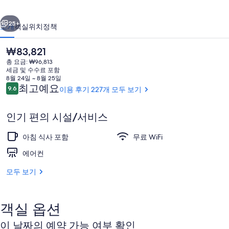
의
이전
다음
사
25+
소개
객실
위치
정책
진
현
₩83,821
갤
재
총 요금: ₩96,813
러
가
세금 및 수수료 포함
격
8월 24일 ~ 8월 25일
리
은
이
최고예요
9.6
이용 후기 227개 모두 보기
10점 만점 중 9.6점.
₩83,821
용
후
인기 편의 시설/서비스
기
패밀리룸 | 발코니
아침 식사 포함
무료 WiFi
에어컨
모두 보기
객실 옵션
이 날짜의 예약 가능 여부 확인