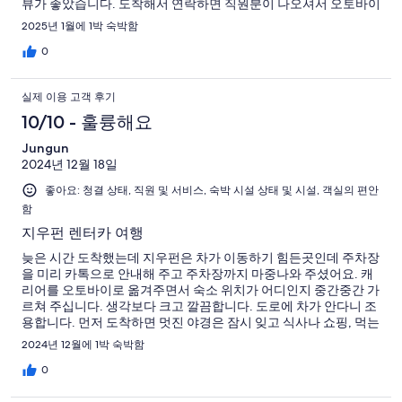
뷰가 좋았습니다. 도착해서 연락하면 직원분이 나오셔서 오토바이
로 짐을 실어다 주십니다. 나올 때도 버스 정류장까지 짐 실어 주셨
2025년 1월에 1박 숙박함
구요. 예약할 땐 따로 테라스가 없어 그게 아쉬웠는데 어차피 밤엔
바다가 보이는 것도 아니고, 방 안 소파에 앉아서도 창너머로 바다
0
를 볼 수 있습니다. 필요한건 카톡으로 문의드리면 바로바로 답 주
십니다. 매우 만족한 숙소였어요.
실제 이용 고객 후기
10/10 - 훌륭해요
Jungun
2024년 12월 18일
좋아요: 청결 상태, 직원 및 서비스, 숙박 시설 상태 및 시설, 객실의 편안
함
지우펀 렌터카 여행
늦은 시간 도착했는데 지우펀은 차가 이동하기 힘든곳인데 주차장
을 미리 카톡으로 안내해 주고 주차장까지 마중나와 주셨어요. 캐
리어를 오토바이로 옮겨주면서 숙소 위치가 어디인지 중간중간 가
르쳐 주십니다. 생각보다 크고 깔끔합니다. 도로에 차가 안다니 조
용합니다. 먼저 도착하면 멋진 야경은 잠시 잊고 식사나 쇼핑, 먹는
것에 집중하세요. 사람들이 정말 많아서 내가 원하는 사진찍기 너
2024년 12월에 1박 숙박함
무 힘듭니다. 관광객들이 다 빠져나가면 밤 9시 30분전까지 조용
히 마음껏 사진 찍을 수 있습니다. 여기에 호텔을 잡기 잘했단 생각
0
이 듭니다. 사진 찍으려고 비싼 찻집 찾아서 안가도 됩니다. 호텔