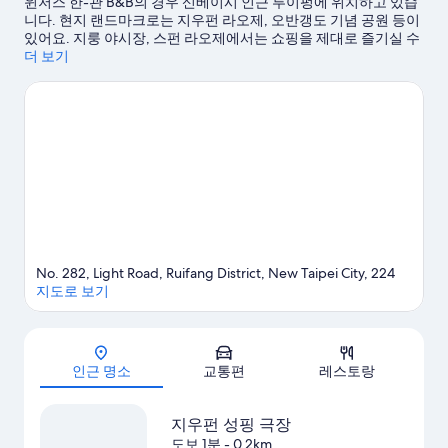
윈저스 한-관 B&B의 경우 신베이시 인근 루이펑에 위치하고 있습
니다. 현지 랜드마크로는 지우펀 라오제, 오반갱도 기념 공원 등이
있어요. 지룽 야시장, 스펀 라오제에서는 쇼핑을 제대로 즐기실 수
있습니다. 금 박물관, 선아오 레일바이크도 놓치지 마세요.
더 보기
신베이
시 여행 가이드 보기
신베이시의 더 많은 B&B 보기
No. 282, Light Road, Ruifang District, New Taipei City, 224
지도로 보기
지도
인근 명소
교통편
레스토랑
지우펀 성핑 극장
도보 1분
- 0.2km