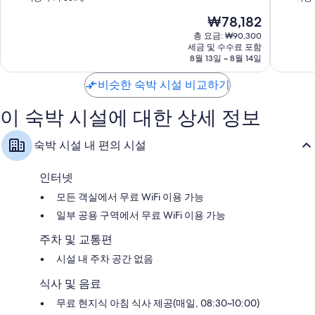
이
만
만
현
₩78,182
펑
점
점
재
중
중
총 요금: ₩90,300
요
세금 및 수수료 포함
9.2
9.8
금
8월 13일 ~ 8월 14일
점,
점,
₩78,182
매
최
비슷한 숙박 시설 비교하기
우
고
훌
예
이 숙박 시설에 대한 상세 정보
륭
요,
해
이
요,
용
숙박 시설 내 편의 시설
이
후
용
기
후
148
인터넷
기
개
모든 객실에서 무료 WiFi 이용 가능
331
개
일부 공용 구역에서 무료 WiFi 이용 가능
주차 및 교통편
시설 내 주차 공간 없음
식사 및 음료
무료 현지식 아침 식사 제공(매일, 08:30~10:00)