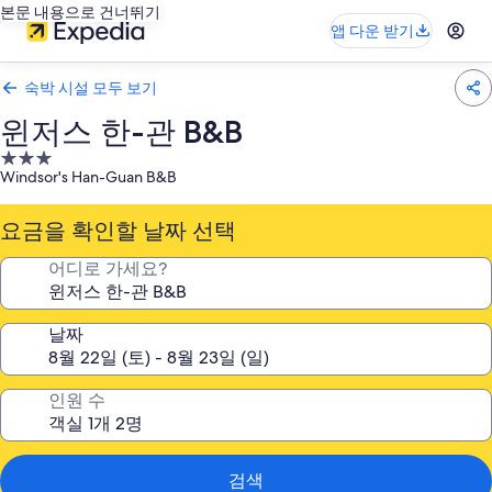
본문 내용으로 건너뛰기
앱 다운 받기
숙박 시설 모두 보기
윈저스 한-관 B&B
3.0
Windsor's Han-Guan B&B
성
급
요금을 확인할 날짜 선택
숙
박
어디로 가세요?
시
설
날짜
인원 수
검색