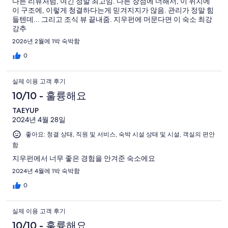
용
개
다른 리뷰처럼, 여긴 정말 최고임. 다른 장점에 더해서, 이 위치에
0
이 구조에, 이렇게 청결하다는게 믿겨지지가 않음. 관리가 정말 힘
후
개
들텐데... 그리고 조식 뷰 끝내줌. 지우펀에 머문다면 이 숙소 최강
기
강추
중
2026년 2월에 1박 숙박함
0
개
0
실제 이용 고객 후기
10/10 - 훌륭해요
TAEYUP
2024년 4월 28일
좋아요: 청결 상태, 직원 및 서비스, 숙박 시설 상태 및 시설, 객실의 편안
함
지우펀에서 너무 좋은 경험을 안겨준 숙소에요
2024년 4월에 1박 숙박함
0
실제 이용 고객 후기
10/10 - 훌륭해요