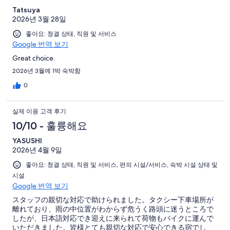
Tatsuya
2026년 3월 28일
좋아요: 청결 상태, 직원 및 서비스
Google 번역 보기
Great choice.
2026년 3월에 1박 숙박함
0
실제 이용 고객 후기
10/10 - 훌륭해요
YASUSHI
2026년 4월 9일
좋아요: 청결 상태, 직원 및 서비스, 편의 시설/서비스, 숙박 시설 상태 및
시설
Google 번역 보기
スタッフの親切な対応で助けられました。タクシー下車場所が
離れており、雨の中位置がわからず危うく路頭に迷うところで
したが、日本語対応でき迎えに来られて荷物もバイクに運んで
いただきました。皆様とても親切な対応で安心できる宿でし