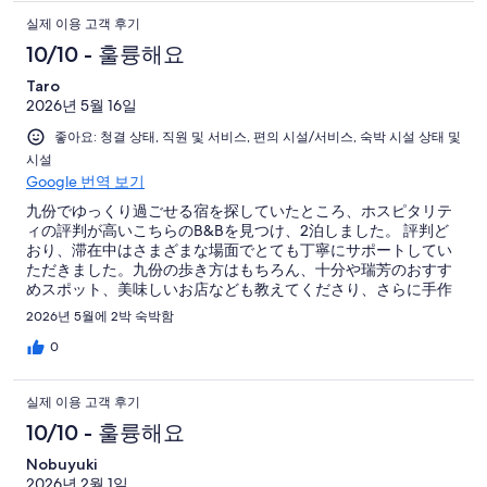
실제 이용 고객 후기
10/10 - 훌륭해요
Taro
2026년 5월 16일
좋아요: 청결 상태, 직원 및 서비스, 편의 시설/서비스, 숙박 시설 상태 및
시설
Google 번역 보기
九份でゆっくり過ごせる宿を探していたところ、ホスピタリテ
ィの評判が高いこちらのB&Bを見つけ、2泊しました。 評判ど
おり、滞在中はさまざまな場面でとても丁寧にサポートしてい
ただきました。九份の歩き方はもちろん、十分や瑞芳のおすす
めスポット、美味しいお店なども教えてくださり、さらに手作
りMAPまで用意していただけて大変助かりました。 お部屋も自
2026년 5월에 2박 숙박함
宅のようにくつろげる雰囲気で、バルコニーからの景色も素晴
らしく、とても気持ちよく過ごせました。
0
실제 이용 고객 후기
10/10 - 훌륭해요
Nobuyuki
2026년 2월 1일