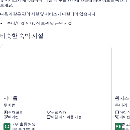
및 서비스가 제공됩니다. 객실 내 무료 WiFi에 연결해 최신 정보를 확인해
보세요.
다음과 같은 편의 시설 및 서비스가 마련되어 있습니다.
투어/티켓 안내, 짐 보관 및 금연 시설
이용 후기에 따르면 고객들은 직원의 친절함에 상당히 만족합니다.
비슷한 숙박 시설
객실 특징
서니룸
윈저스 
윈저스 한-관 B&B의 모든 객실에는 편안하고 여유로운 숙박을 위해 에어
컨 외에도 무료 WiFi, 무료 생수 같은 편의 시설 및 서비스도 마련되어 있습
니다.
또한, 다음과 같은 편의 시설 및 서비스를 모든 객실에서 이용하실 수 있습
니다.
샤워 시설, 헤어드라이어 및 샴푸
평면 TV - 케이블 TV 채널 이용 가능
서
윈
서니룸
윈저스
난방 및 하우스키핑 서비스
니
저
루이펑
루이펑
룸
스
주차 포함
무료 WiFi
아침 
루
브
에어컨
아침 식사 이용 가능
에어컨
이
리
펑
즈
10
10
매우 훌륭해요
최고
9.2
9.8
루
점
점
이용 후기 331개
이용 