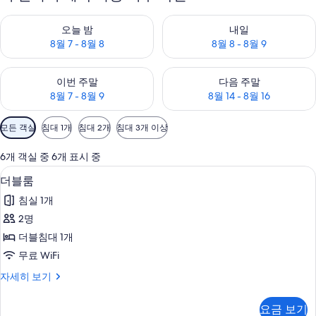
오늘 밤 예약 가능 여부 확인, 8월 7 - 8월 8
내일 예약 가능 여부 확인, 8월 8 
오늘 밤
내일
8월 7 - 8월 8
8월 8 - 8월 9
이번 주말 예약 가능 여부 확인, 8월 7 - 8월 9
다음 주말 예약 가능 여부 확인, 8월
이번 주말
다음 주말
8월 7 - 8월 9
8월 14 - 8월 16
객
모든 객실
침대 1개
침대 2개
침대 3개 이상
실
에
6개 객실 중 6개 표시 중
사
더블룸 | 무료 WiFi, 침대 시트
더
4
더블룸
용
블
가
침실 1개
룸
능
2명
사
한
더블침대 1개
진
필
무료 WiFi
터
모
더
자세히 보기
두
블
보
룸
요금 보기
자