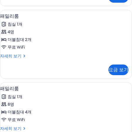
기
세
히
패밀리룸 | 발코니
패
11
보
패밀리룸
밀
기
침실 1개
리
4명
룸
더블침대 2개
사
무료 WiFi
진
패
자세히 보기
모
밀
두
리
요금 보기
룸
보
자
기
세
패밀리룸 | 무료 WiFi, 침대 시트
패
4
히
패밀리룸
밀
보
침실 1개
기
리
8명
룸
더블침대 4개
사
무료 WiFi
진
패
자세히 보기
모