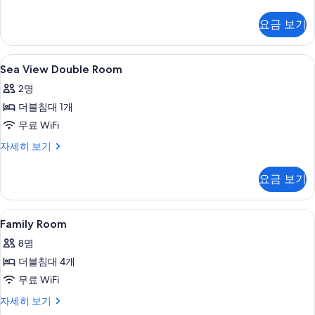
밀
두
리
요금 보기
룸
보
자
기
세
Sea
무료 WiFi, 침대 시트
4
히
Sea View Double Room
View
보
2명
기
Double
더블침대 1개
Room
사
무료 WiFi
진
Sea
자세히 보기
View
모
Double
요금 보기
두
Room
자
보
세
Family
무료 WiFi, 침대 시트
기
4
히
Family Room
Room
보
8명
기
사
더블침대 4개
진
무료 WiFi
모
Family
자세히 보기
두
Room