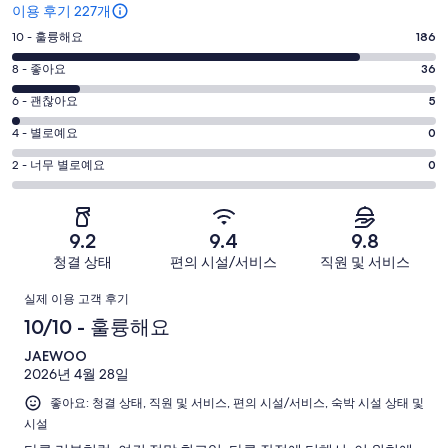
후
이용 후기 227개
기
평
10 - 훌륭해요
186
점
평
8 - 좋아요
36
10
점
평
-
6 - 괜찮아요
5
8
훌
점
평
-
4 - 별로예요
0
륭
6
좋
점
평
-
2 - 너무 별로예요
0
해
아
4
괜
점
요.
-
요.
찮
2
227
별
227
-
아
개
9.2
9.4
9.8
로
개
너
요.
이
청결 상태
편의 시설/서비스
직원 및 서비스
예
이
무
227
용
요.
용
이
별
개
후
실제 이용 고객 후기
227
후
로
이
기
용
10/10 - 훌륭해요
개
기
예
용
중
이
중
후
JAEWOO
요.
후
186
용
36
2026년 4월 28일
227
기
기
개
후
개
개
좋아요: 청결 상태, 직원 및 서비스, 편의 시설/서비스, 숙박 시설 상태 및
중
기
시설
이
5
중