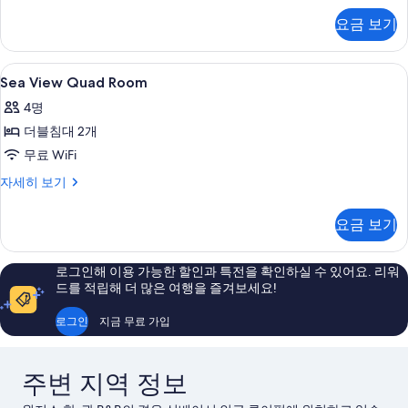
보
자
요금 보기
세
기
히
보
Sea
무료 WiFi, 침대 시트
12
기
Sea View Quad Room
View
4명
Quad
더블침대 2개
Room
사
무료 WiFi
진
Sea
자세히 보기
View
모
Quad
요금 보기
두
Room
자
보
세
로그인해 이용 가능한 할인과 특전을 확인하실 수 있어요. 리워
기
히
드를 적립해 더 많은 여행을 즐겨보세요!
보
기
로그인
지금 무료 가입
주변 지역 정보