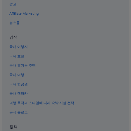
광고
타이베이의 호스텔
Affiliate Marketing
디화제 근처 호텔
타이베이의 3성급 호텔
뉴스룸
얀핑 강변 공원 근처 호텔
검색
시먼딩의 반려동물 동반 가능 호텔
국내 여행지
시먼딩의 온수 욕조가 있는 호텔
국내 호텔
타이베이의 금연 호텔
국내 휴가용 주택
다퉁의 3성급 호텔
국내 여행
중정 호텔
보피랴오 역사거리 근처 호텔
국내 항공권
시먼딩의 발코니가 있는 호텔
국내 렌터카
중산 호텔
여행 목적과 스타일에 따라 숙박 시설 선택
국립 대만 민주기념관 근처 호텔
공식 블로그
타이베이의 로맨틱 호텔
정책
중정의 사우나가 있는 호텔