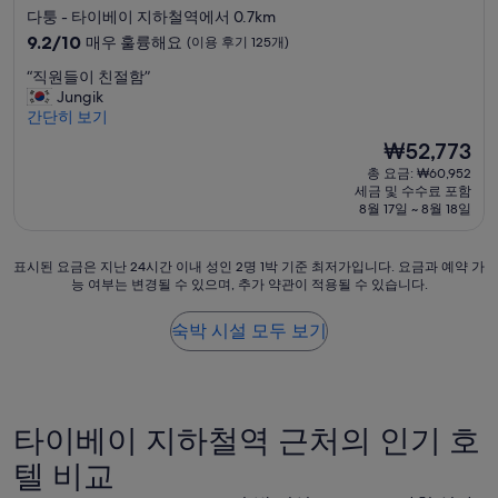
성
다퉁 - 타이베이 지하철역에서 0.7km
급
10
9.2/10
매우 훌륭해요
(이용 후기 125개)
숙
점
“
“직원들이 친절함”
만
박
직
Jungik
점
시
원
간단히 보기
중
설
들
9.2
현
₩52,773
이
점,
재
총 요금: ₩60,952
친
매
요
세금 및 수수료 포함
절
우
금
8월 17일 ~ 8월 18일
함
훌
₩52,773
”
륭
해
표
표시된 요금은 지난 24시간 이내 성인 2명 1박 기준 최저가입니다. 요금과 예약 가
요,
능 여부는 변경될 수 있으며, 추가 약관이 적용될 수 있습니다.
시
(이
된
용
요
숙박 시설 모두 보기
후
금
기
은
125
지
개)
난
24
타이베이 지하철역 근처의 인기 호
시
간
텔 비교
이