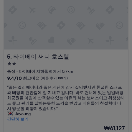
(이
지
용
만
후
즉
기
각
1,005
적
개)
인
대
응
으
로
타이베이 써니 호스텔
5. 타이베이 써니 호스텔
해
결
2.0
될
성
중정 - 타이베이 지하철역에서 0.7km
수
급
있
10
9.4/10
최고예요
(이용 후기 188개)
었
숙
점
“
“좁은 엘리베이터와 좁은 계단에 잠시 실망했지만 친절한 스태프
고
만
박
좁
와 베딩의 편안함에 잘 지내고 갑니다. 바로 건너에 있는 얼얼바평
,
점
시
은
화공원을 아침에 산책할수 있는 여유와 뷰는 보너스이고 위생상태
타
중
설
엘
도 좋고 관리를 잘하는듯한 느낌을 받았고 직원들의 친절함에 다
이
9.4
리
시 방문할 의향이 있습니다.”
베
점,
베
Jayoung
이
최
이
간단히 보기
역
고
터
에
예
현
₩61,127
와
서
요,