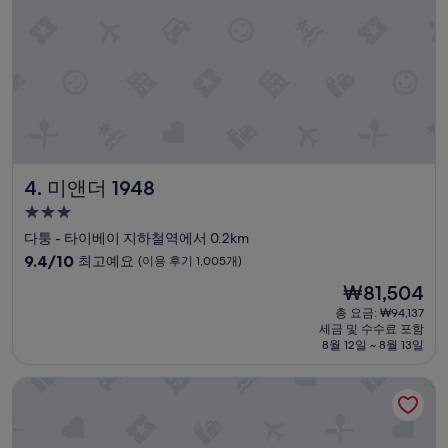
적
으
로
만
족
스
러
웠
습
니
미앤더 1948
4. 미앤더 1948
다
.
3.0
다
성
다퉁 - 타이베이 지하철역에서 0.2km
만
급
10
방
9.4/10
최고예요
(이용 후기 1,005개)
숙
점
시
현
₩81,504
만
설
박
재
점
에
총 요금: ₩94,137
시
요
세금 및 수수료 포함
중
조
설
금
8월 12일 ~ 8월 13일
9.4
금
₩81,504
점,
문
타이베이 써니 호스텔
최
제
고
가
예
있
요,
었