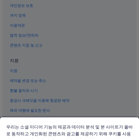
개인정보 보호
융캉제 근처 호텔
대만 총통부 근처 호텔
쿠키 정책
그랜드 호텔 근처 호텔
이용약관
타이베이 식물원 근처 호텔
법적 정보/연락처
화샨 1914 창조 공원 근처 호텔
콘텐츠 지침 및 신고
타이베이의 5성급 호텔
지원
중정의 Independent 호텔
지원
다안 호텔
중정의 비즈니스 호텔
예약을 변경 또는 취소
베이먼역 근처 호텔
환불 절차와 시기
시먼딩의 온천 호텔
항공사 크레딧을 이용해 항공편 예약
싼다오쓰 역 근처 호텔
해외 여행에 필요한 문서
타이베이 아레나 근처 호텔
우리는 소셜 미디어 기능의 제공과 데이터 분석 및 본 사이트가 올바
타이베이의 발코니가 있는 호텔
로 동작하고 개인화된 콘텐츠와 광고를 제공하기 위해 쿠키를 사용
에버그린 해양박물관 근처 호텔