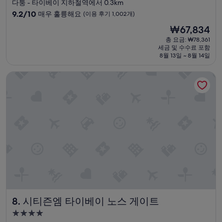
성
다퉁 - 타이베이 지하철역에서 0.3km
침
급
10
9.2/10
매우 훌륭해요
(이용 후기 1,002개)
에
숙
점
산
현
₩67,834
만
박
책
재
점
총 요금: ₩78,361
할
시
요
세금 및 수수료 포함
중
수
설
금
8월 13일 ~ 8월 14일
9.2
있
₩67,834
점,
는
시티즌엠 타이베이 노스 게이트
매
여
우
유
훌
와
륭
뷰
해
는
요,
보
(이
너
용
스
후
이
기
고
1,002
위
개)
생
상
태
시티즌엠 타이베이 노스 게이트
8. 시티즌엠 타이베이 노스 게이트
도
좋
4.0
고