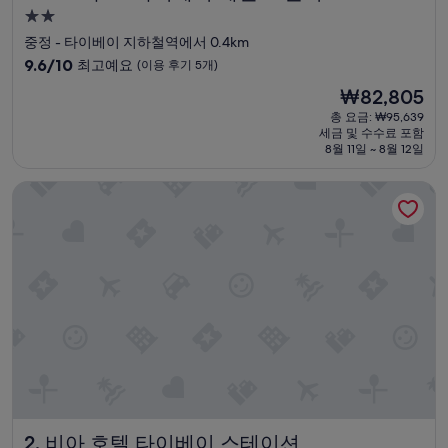
2.0
성
중정 - 타이베이 지하철역에서 0.4km
급
10
9.6/10
최고예요
(이용 후기 5개)
숙
점
현
₩82,805
만
박
재
점
총 요금: ₩95,639
시
요
세금 및 수수료 포함
중
설
금
8월 11일 ~ 8월 12일
9.6
₩82,805
점,
비아 호텔 타이베이 스테이션
최
고
예
요,
(이
용
후
기
5
개)
비아 호텔 타이베이 스테이션
2. 비아 호텔 타이베이 스테이션