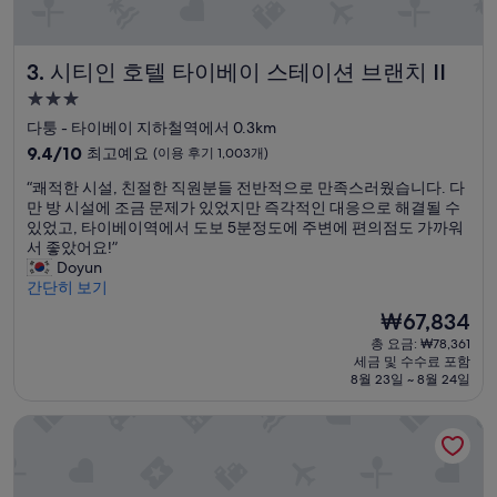
지
않
았
시티인 호텔 타이베이 스테이션 브랜치 II
3. 시티인 호텔 타이베이 스테이션 브랜치 II
어
요
3.0
”
성
다퉁 - 타이베이 지하철역에서 0.3km
급
10
9.4/10
최고예요
(이용 후기 1,003개)
숙
점
“
“쾌적한 시설, 친절한 직원분들 전반적으로 만족스러웠습니다. 다
만
박
쾌
만 방 시설에 조금 문제가 있었지만 즉각적인 대응으로 해결될 수
점
시
적
있었고, 타이베이역에서 도보 5분정도에 주변에 편의점도 가까워
중
설
한
서 좋았어요!”
9.4
시
Doyun
점,
설
간단히 보기
최
,
고
현
₩67,834
친
예
재
총 요금: ₩78,361
절
요,
요
세금 및 수수료 포함
한
(이
금
8월 23일 ~ 8월 24일
직
용
₩67,834
원
후
미앤더 1948
분
기
들
1,003
전
개)
반