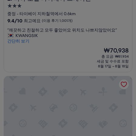
3.0
성
중정 - 타이베이 지하철역에서 0.6km
급
10
9.4/10
최고예요
(이용 후기 1,001개)
숙
점
“
“깨끗하고 친절하고 모두 좋았어요 위치도 나쁘지않았어요”
만
박
깨
KWANGSIK
점
시
끗
간단히 보기
중
설
하
9.4
현
₩70,938
고
점,
재
총 요금: ₩81,934
친
최
요
세금 및 수수료 포함
절
고
금
8월 17일 ~ 8월 18일
하
예
₩70,938
고
요,
시티인 호텔 타이베이 스테이션 브랜치 II
모
(이
두
용
좋
후
았
기
어
1,001
요
개)
위
치
도
나
쁘