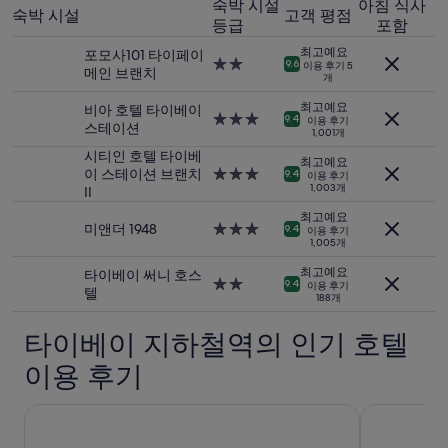
숙박 시설
아침 식사
내
숙박 시설
고객 평점
등급
포함
성
인
최고예요
포모사101 타이페이
2
2.0
9.6
이용 후기 5
메인 브랜치
명
개
성
1
급
최고예요
비아 호텔 타이베이
박
숙
3.0
9.4
이용 후기
스테이션
기
1,001개
박
성
준
시
급
시티인 호텔 타이베
최고예요
최
설
숙
이 스테이션 브랜치
3.0
9.4
이용 후기
저
1,003개
박
II
성
가
시
급
최고예요
입
설
숙
미앤더 1948
3.0
9.4
이용 후기
니
1,005개
박
성
다.
시
급
최고예요
타이베이 써니 호스
요
설
숙
2.0
9.4
이용 후기
텔
금
188개
박
성
과
시
급
예
타이베이 지하철역의 인기 호텔
설
숙
약
박
가
이용 후기
시
능
설
여
호텔 메트로폴리탄 프리미어 타이페이
미라마 가든
부
는