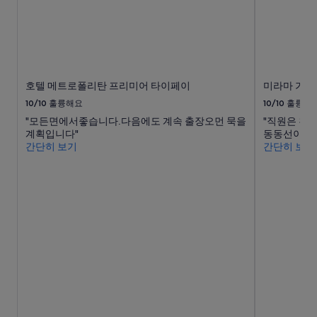
변
경
될
수
있
으
며,
호텔 메트로폴리탄 프리미어 타이페이
미라마 가든
추
10/10
훌륭해요
10/10
훌륭해
가
"모든면에서좋습니다.다음에도 계속 출장오먼 묵을
"직원은 친
약
계획입니다"
동동선이 길
관
간단히 보기
간단히 보기
이
적
용
될
수
있
습
니
다.