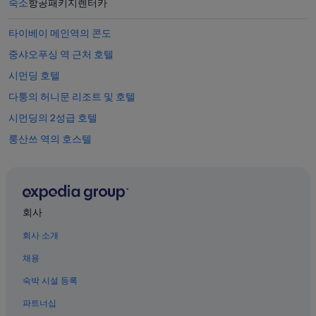
숙소
항공
패키지
렌터카
타이베이 메인역의 콘도
중샤오푸싱 역 근처 호텔
시먼딩 호텔
다퉁의 허니문 리조트 및 호텔
시먼딩의 2성급 호텔
룽산쓰 역의 호스텔
스린 야시장 근처 호텔
티안호우 사원 근처 호텔
대만 미니어처 박물관 근처 호텔
회사
중산의 발코니가 있는 호텔
회사 소개
중산의 스파가 있는 리조트 및 호텔
채용
완화 역 근처 호텔
숙박 시설 등록
타이베이의 골프 호텔
파트너십
타이파워 빌딩 역의 모텔