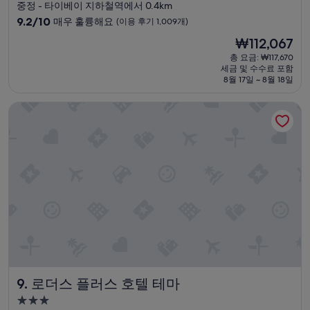
성
중정 - 타이베이 지하철역에서 0.4km
관
급
10
9.2/10
매우 훌륭해요
(이용 후기 1,009개)
리
숙
점
를
현
₩112,067
만
잘
박
재
점
총 요금: ₩117,670
하
시
요
세금 및 수수료 포함
중
는
설
금
8월 17일 ~ 8월 18일
9.2
듯
₩112,067
점,
한
로더스 플러스 호텔 테마
매
느
우
낌
훌
을
륭
받
해
았
요,
고
(이
직
용
원
후
들
기
의
1,009
친
개)
절
함
에
로더스 플러스 호텔 테마
9. 로더스 플러스 호텔 테마
다
시
3.0
방