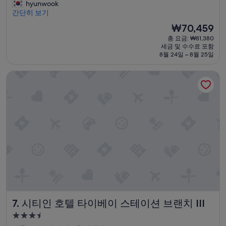
에
hyunwook
점
에
시
어
간단히 보기
중
잘
설
컨
9.2
지
현
₩70,459
소
점,
내
재
총 요금: ₩81,380
음
매
고
요
세금 및 수수료 포함
이
우
갑
금
8월 24일 ~ 8월 25일
약
훌
니
₩70,459
간
륭
다
시티인 호텔 타이베이 스테이션 브랜치 III
있
해
.
음
요,
바
”
(이
로
용
건
후
너
기
에
1,005
있
개)
는
얼
얼
바
평
화
공
시티인 호텔 타이베이 스테이션 브랜치 III
7. 시티인 호텔 타이베이 스테이션 브랜치 III
원
을
3.5
아