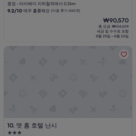
성
중정 - 타이베이 지하철역에서 0.2km
문
급
10
9.2/10
할
매우 훌륭해요
(이용 후기 630개)
숙
점
의
현
₩90,570
만
향
박
재
점
총 요금: ₩104,609
이
시
요
세금 및 수수료 포함
중
있
설
금
8월 25일 ~ 8월 26일
9.2
습
₩90,570
점,
니
앳 홈 호텔 난시
매
다
우
.
훌
”
륭
해
요,
(이
용
후
기
630
개)
앳 홈 호텔 난시
10. 앳 홈 호텔 난시
3.0