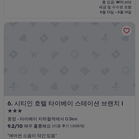
재
총 요금: ₩70,602
좁
도
(이
요
세금 및 수수료 포함
은
보
용
금
8월 13일 ~ 8월 14일
계
5
후
₩61,127
단
분
기
시티인 호텔 타이베이 스테이션 브랜치 I
에
정
188
잠
도
개)
시
에
실
주
망
변
했
에
지
편
만
의
친
점
절
도
한
가
스
까
태
워
프
서
시티인 호텔 타이베이 스테이션 브랜치 I
6. 시티인 호텔 타이베이 스테이션 브랜치 I
와
좋
베
았
3.0
딩
어
성
중정 - 타이베이 지하철역에서 0.3km
의
요
급
10
편
9.2/10
매우 훌륭해요
(이용 후기 1,005개)
!
숙
점
안
”
“
“에어컨 소음이 약간 있음”
만
함
박