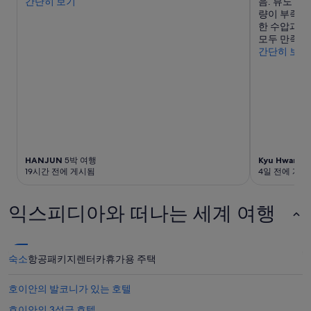
간단히 보기
음. 뷰도 방
입
이
는
량이 부족함
니
추
방
한 수압과 수
다.
가
도
모두 만족스
요
비
실
간단히 보기
금
용
제
과
까
로
예
지
는
약
받
거
가
아
의
능
서
평
여
ㅠ
범
부
ㅠ
한
는
자
수
HANJUN
5박 여행
Kyu Hwan
4
변
는
19시간 전에 게시됨
4일 전에 게시
준
경
것
이
될
도
었
수
아
익스피디아와 떠나는 세계 여행
어
있
니
요
으
고
.
며,
조
가
추
식
숙소
항공
패키지
렌터카
휴가용 주택
격
가
도
대
약
안
비
호이안의 발코니가 있는 호텔
관
먹
만
이
는
호이안의 3성급 호텔
족