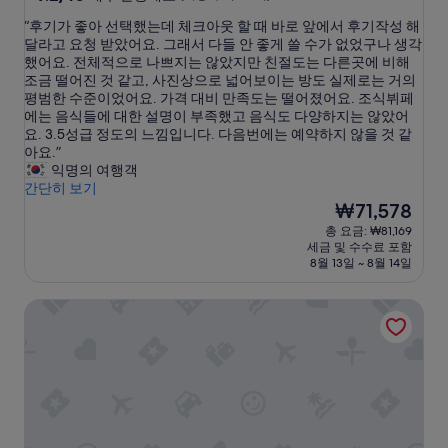
점
숙
“
“후기가 좋아 선택했는데 체크아웃 할 때 바로 앞에서 후기작성 해
만
박
후
달라고 요청 받았어요. 그래서 다들 안 좋게 쓸 수가 없었구나 생각
점
시
기
했어요. 전체적으로 나쁘지는 않았지만 친절도는 다른곳에 비해
중
가
조금 떨어진 것 같고, 사진상으로 넓어보이는 방도 실제로는 거의
설
9.2
좋
평범한 수준이었어요. 가격 대비 만족도는 떨어졌어요. 조식뷔페
점,
아
에는 음식들에 대한 설명이 부족했고 음식도 다양하지는 않았어
매
선
요. 3.5성급 정도의 느낌입니다. 다음번에는 예약하지 않을 것 같
우
택
아요.”
훌
했
익명의 여행객
륭
는
간단히 보기
해
데
현
₩71,578
요,
체
재
(이
총 요금: ₩81,169
크
요
용
세금 및 수수료 포함
아
금
후
8월 13일 ~ 8월 14일
웃
₩71,578
기
할
317
탄 빈 II
때
개)
바
로
앞
에
서
후
기