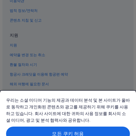
딴끼 생가 근처 호텔
낌
이용약관
내
입
호이안의 반려동물 동반 가능 호텔
고
법적 정보/연락처
니
더
다
호이안 도심의 수영장이 있는 호텔
콘텐츠 지침 및 신고
나
.
은
호이안의 4성급 호텔
다
곳
음
지원
호이안의 Accor Hotels
으
번
로
에
지원
호이안 도심의 비즈니스 호텔
ㅎ
는
ㅎ
호이안의 비즈니스 호텔
예약을 변경 또는 취소
예
.
약
호이 안 시장 근처 호텔
.
환불 절차와 시기
하
.
지
콴콩 사원 근처 호텔
항공사 크레딧을 이용해 항공편 예약
직
않
원
송 호아이 광장 근처 호텔
을
해외 여행에 필요한 문서
들
것
호이안의 허니문 리조트 및 호텔
도
같
별
아
우리는 소셜 미디어 기능의 제공과 데이터 분석 및 본 사이트가 올바
탄하 도예촌 근처 호텔
로
요
로 동작하고 개인화된 콘텐츠와 광고를 제공하기 위해 쿠키를 사용
친
도자기 공원 근처 호텔
.
하고 있습니다. 회사 사이트에 대한 귀하의 사용 정보를 회사의 소
절
© 2026 Expedia, Inc., Expedia Group 계열사. All rights reserved.
”
호이안 도심의 반려동물 동반 가능 호텔
하
Expedia 및 비행기 로고는 Expedia, Inc.의 상표 또는 등록 상표입니다.
셜 미디어, 광고 및 분석 협력사와 공유합니다.
분쟁 해결: 전화: 02-3480-0118, 이메일: travel@support.expedia.co.kr
지
호이안의 리조트
트래블파트너익스체인지코리아 주식회사. 사업자등록번호: 821-88-01025
않
모든 쿠키 허용
익스피디아트래블코리아 주식회사, 서울특별시 종로구 종로5길 7(청진동).