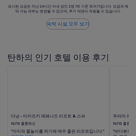
예
비
는
표
표시된 요금은 지난 24시간 이내 성인 2명 1박 기준 최저가입니다. 요금과 예
요,
행
다
약 가능 여부는 변경될 수 있으며, 추가 약관이 적용될 수 있습니다.
시
(이
기
른
된
용
라
곳
요
숙박 시설 모두 보기
후
호
에
금
기
이
비
은
1,004
안
해
지
개)
구
조
난
경
금
24
하
떨
탄하의 인기 호텔 이용 후기
시
고
어
간
2
진
이
시
다낭 - 미카즈키 재패니즈 리조트 & 스파
푸라마 리조
것
내
간
같
성
정
고
인
도
,
2
쉬
사
명
려
진
1
고
상
박
예
으
기
약
로
준
다낭 - 미카즈키 재패니즈 리조트 & 스파
푸라마 리조
했
넓
최
는
10/10
훌륭해요
10/10
훌륭해
어
저
데
보
"아이와 물놀이를 하기에 매우 좋은 리조트입니다."
"바다뷰의 
가
아
이