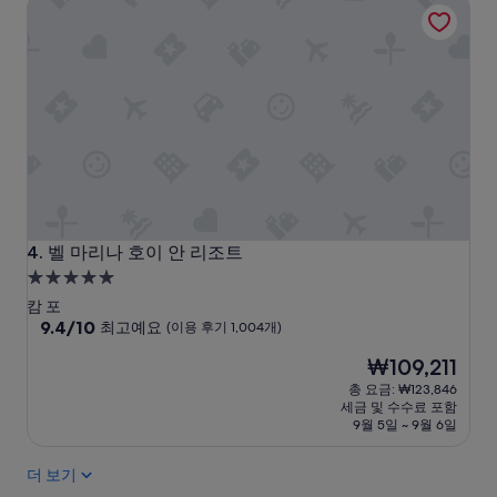
벨 마리나 호이 안 리조트
좋
었
았
구
습
나
니
생
다
각
.
했
그
어
런
요
데
.
방
전
에
체
모
적
기
벨 마리나 호이 안 리조트
으
4. 벨 마리나 호이 안 리조트
가
로
5.0
너
나
성
무
캄 포
쁘
급
10
많
9.4/10
최고예요
(이용 후기 1,004개)
지
점
고
숙
는
현
₩109,211
만
시
않
박
재
점
끄
총 요금: ₩123,846
았
시
요
중
러
세금 및 수수료 포함
지
설
금
9.4
워
9월 5일 ~ 9월 6일
만
₩109,211
점,
요
친
최
.
절
더 보기
고
밤
도