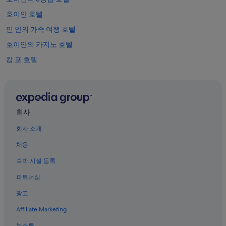
적
데
도
용
호이안 호텔
좀
는
될
봐
떨
민 안의 가족 여행 호텔
수
주
어
있
지
호이안의 카지노 호텔
졌
습
.
어
니
캄 포 호텔
배
요
다.
낭
.
호이안 임프레션 테마파크 근처 호텔
여
조
행
호이안 도심의 부티크 호텔
식
객
뷔
떤안 호텔
들
페
회사
에
에
호이안의 바닷가 호텔
겐
는
회사 소개
괜
호이안의 온수 욕조가 있는 호텔
음
찮
식
채용
호이안 야시장 근처 호텔
은
들
데
숙박 시설 등록
에
하이난 중국 신자 사원 근처 호텔
가
대
파트너십
족
푸젠 중국 신자 사원 근처 호텔
한
여
설
광고
호이안 고도시 호텔
행
명
엔
이
Affiliate Marketing
호이안의 해변 호텔
비
부
추
뉴스룸