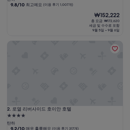
급
10
9.8/10
최고예요
(이용 후기 1,007개)
점
숙
현
₩152,222
만
박
재
점
총 요금: ₩172,620
시
요
중
세금 및 수수료 포함
설
금
9.8
9월 5일 ~ 9월 6일
₩152,222
점,
최
로열 리버사이드 호이안 호텔
고
예
요,
(이
용
후
기
1,007
개)
로열 리버사이드 호이안 호텔
2. 로열 리버사이드 호이안 호텔
4.0
성
탄하
급
10
9.2/10
매우 훌륭해요
(이용 후기 317개)