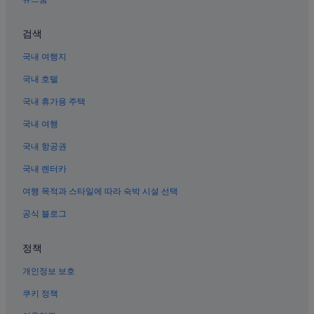
호이안의 부티크 호텔
족
에
했
깜하의 3성급 호텔
요
고
검색
.
음
호이안의 수영장이 있는 호텔
우
식
국내 여행지
리
탄하의 5성급 호텔
도
처
다
국내 호텔
킴봉 목공예 마을의 3성급 호텔
럼
양
잠
하
국내 휴가용 주택
캄 차우의 허니문 리조트 및 호텔
깐
지
쉬
국내 여행
캄포 사원 근처 호텔
는
는
않
싸 후인 문화 박물관 근처 호텔
국내 항공권
거
았
면
어
호이안의 골프 호텔
국내 렌터카
몰
요
라
깜남 섬의 허니문 리조트 및 호텔
.
여행 목적과 스타일에 따라 숙박 시설 선택
도
3
킴봉 목공예 마을의 4성급 호텔
숙
공식 블로그
.
박
5
호이안의 온천 호텔
을
성
정책
할
떤안의 5성급 호텔
급
거
정
개인정보 보호
풍흥 고가 근처 호텔
면
도
돈
의
호이안의 로맨틱 호텔
쿠키 정책
좀
느
더