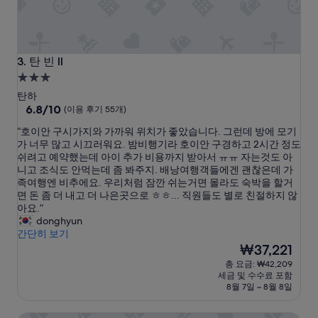
작
성
해
달
라
탄 빈 II
3. 탄 빈 II
고
3.0
요
성
청
탄하
급
10
받
6.8/10
(이용 후기 55개)
점
았
숙
“
“호이안 구시가지와 가까워 위치가 좋았습니다. 그런데 방에 모기
만
어
박
호
가 너무 많고 시끄러워요. 밤비행기라 호이안 구경하고 2시간 정도
점
요
시
이
쉬려고 예약했는데 아이 추가 비용까지 받아서 ㅠㅠ 자는것도 아
중
.
안
니고 조식도 안먹는데 좀 봐주지. 배낭여행객들에겐 괜찮은데 가
설
6.8
그
구
족여행엔 비추에요. 우리처럼 잠깐 쉬는거면 몰라도 숙박을 할거
점,
래
시
면 돈 좀 더 내고 더 나은곳으로 ㅎㅎ... 직원들도 별로 친절하지 않
(이
서
가
아요.”
용
다
지
donghyun
후
들
와
간단히 보기
기
안
가
현
₩37,221
55
좋
까
재
개)
게
총 요금: ₩42,209
워
요
쓸
세금 및 수수료 포함
위
금
수
8월 7일 ~ 8월 8일
치
₩37,221
가
가
없