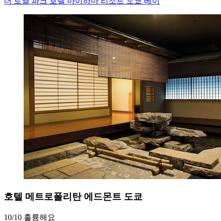
더 로열 파크 호텔 마이하마 리조트 도쿄 베이
호텔 메트로폴리탄 에드몬트 도쿄
10/10
훌륭해요