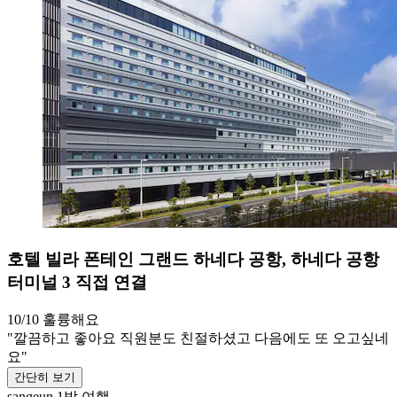
호텔 빌라 폰테인 그랜드 하네다 공항, 하네다 공항
터미널 3 직접 연결
10/10
훌륭해요
"깔끔하고 좋아요 직원분도 친절하셨고 다음에도 또 오고싶네
요"
간단히 보기
sangeun
1박 여행