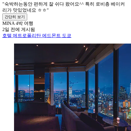
"숙박하는동안 편하게 잘 쉬다 왔어요^^ 특히 로비층 베이커
리가 맛있었네요 ㅎㅎ"
간단히 보기
MINA
4박 여행
2일 전에 게시됨
호텔 메트로폴리탄 에드몬트 도쿄