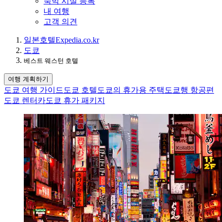
숙박 시설 등록
내 여행
고객 의견
일본
호텔
Expedia.co.kr
도쿄
베스트 웨스턴 호텔
여행 계획하기
도쿄 여행 가이드
도쿄 호텔
도쿄의 휴가용 주택
도쿄행 항공편
도쿄 렌터카
도쿄 휴가 패키지