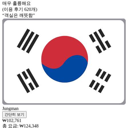
매우 훌륭해요
(이용 후기 620개)
“객실은 깨뜻함”
Jungman
간단히 보기
₩102,761
총 요금: ₩124,348