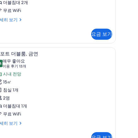
더블침대 2개
iew,
무료 WiFi
on-
moking,
luxe
세히 보기
in
eluxe
om,
win
요금 보기
ghtlife
oom
ew,
0.6
n-
 침구, 오리/거위털 이불, 메모리폼 침대, 객실 내 금고
컴포트 더블룸, 금연 | 고급 침구, 오리/거위털 
컴
8
oking,
포트 더블룸, 금연
㎡
포
luxe
매우 좋아요
사
in
4
8.4점 만점 중 10점
트
(이
이용 후기 13개
oom
진
용
더
시내 전망
.6
모
후
블
15㎡
두
기
,
침실 1개
13
보
금
2명
개)
기
연
더블침대 1개
사
무료 WiFi
진
세히 보기
모
요금 보기