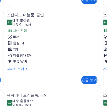
룸,
더
금
킹
블
사
룸
ra bed) | 고급 침구, 오리/거위털 이불, 메모리폼 침대, 객실 내 금고
연
고급 침구, 오리/거위털 이불, 메모리폼 
스
7
이
금
스탠다드 더블룸, 금연
스
사
탠
즈
연
매우 좋아요
침
8.2
자
8.
진
8.2점 만점 중 10점
다
(이
이용 후기 82개
대
세
용
모
드
시내 전망
1
히
후
개,
보
두
더
15㎡
금
기
기
보
블
침실 1개
연
82
자
기
룸,
2명
룸
개)
세
금
더블침대 1개
히
보
연
무료 WiFi
기
사
스
스
자세히 보기
자
탠
탠
진
다
다
기
요금 보기
모
드
드
더
트
두
블
윈
구, 오리/거위털 이불, 메모리폼 침대, 객실 내 금고
슈피리어 트리플룸, 금연 | 고급 침구, 
슈
보
8
룸,
룸
슈피리어 트리플룸, 금연
스
피
금
금
기
매우 훌륭해요
연
9.0
연
9.
9.0점 만점 중 10점
리
(이
이용 후기 22개