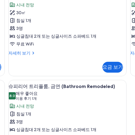
자
자
용
어
시내 전망
세
세
후
히
히
트
30㎡
보
보
기
리
침실 1개
기
기
22
플
3명
룸
개)
룸,
싱글침대 2개 또는 싱글사이즈 소파베드 1개
금
무료 WiFi
(
연
슈
스
자세히 보기
자
피
탠
R
사
리
다
기
요금 보기
진
어
드
트
더
모
리
블
m Remodeled) | 고급 침구, 오리/거위털 이불, 메모리폼 침대, 객실 내 금고
슈피리어 트리플룸, 금연 (Bathroom R
슈
두
6
플
룸
슈피리어 트리플룸, 금연 (Bathroom Remodeled)
피
룸,
금
보
매우 좋아요
금
8.0
연
8.0점 만점 중 10점
리
(이
기
이용 후기 1개
연
(B
용
어
시내 전망
자
Re
후
세
자
트
침실 1개
히
세
기
리
3명
보
히
1
기
보
플
싱글침대 2개 또는 싱글사이즈 소파베드 1개
개)
기