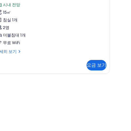
용
드
시내 전망
후
더
15㎡
기
블
침실 1개
5
,
2명
개)
금
더블침대 1개
연
무료 WiFi
Bathroom
세히 보기
emodeled)
사
요금 보기
진
모
emodeled) | 고급 침구, 오리/거위털 이불, 메모리폼 침대, 객실 내 금고
,
두
보
athroom
기
modeled)