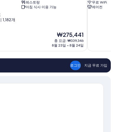
레스토랑
무료 WiFi
아침 식사 이용 가능
에어컨
요
1,182개
현
₩275,441
재
총 요금: ₩339,346
요
8월 23일 ~ 8월 24일
금
₩275,441
로그인
지금 무료 가입