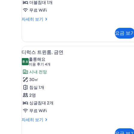
더블침대 1개
㎡,
능
무료 WiFi
한
Nightlife
필
View,
Comfort
자세히 보기
Double
터
Non-
Room,
smoking
요금 보
30.6
사
㎡,
Nightlife
진
디럭스 트윈룸, 금연 | 고급 침구
디
9
View,
디럭스 트윈룸, 금연
모
럭
Non-
훌륭해요
smoking
8.6
두
8.6점 만점 중 10점
스
(이
이용 후기 4개
자
보
용
트
시내 전망
세
후
히
기
윈
30㎡
보
기
룸,
침실 1개
기
4
금
2명
개)
연
싱글침대 2개
사
무료 WiFi
진
디
자세히 보기
럭
모
스
요금 보