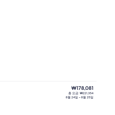
고급 침구, 오리/거위털 이불, 메모리폼 
동영상
현
₩178,081
재
총 요금: ₩221,354
가
8월 24일 ~ 8월 25일
숙박 시설 구내
격
은
₩178,081