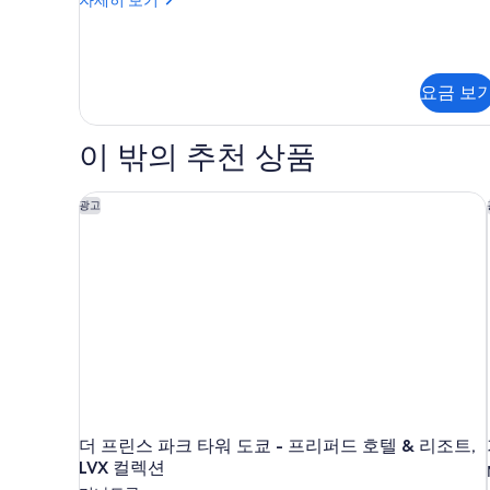
금
피
연
리
어
(Bathroom
트
Remodeled)
요금 보
윈
사
룸,
금
진
이 밖의 추천 상품
연
모
(Bathroom
Remodeled)
더 프린스 파크 타워 도쿄 - 프리퍼드 호텔 & 리조트, L
두
광고
자
보
세
히
기
보
기
더 프린스 파크 타워 도쿄 - 프리퍼드 호텔 & 리조트,
LVX 컬렉션