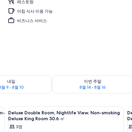
레스토랑
아침 식사 이용 가능
비즈니스 서비스
부 확인, 8월 9 - 8월 10
이번 주말 예약 가능 여부 확인, 8월 14 - 
내일
이번 주말
8월 9 - 8월 10
8월 14 - 8월 16
메모리폼 침대, 객실 내 금고
Deluxe
고급 침구, 오리/거위털 이불, 메모리폼 
D
3
n-
Deluxe Double Room, Nightlife View, Non-smoking
De
Double
T
Deluxe King Room 30.6 ㎡
D
Room,
R
3명
Nightlife
N