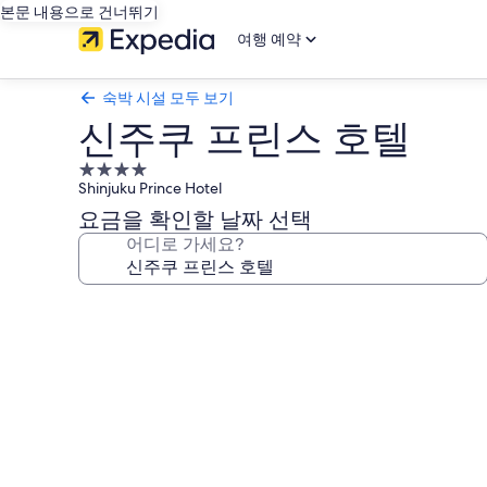
본문 내용으로 건너뛰기
여행 예약
숙박 시설 모두 보기
신주쿠 프린스 호텔
4.0
Shinjuku Prince Hotel
성
급
요금을 확인할 날짜 선택
숙
어디로 가세요?
박
시
신
설
주
쿠
프
린
스