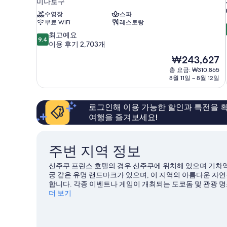
미나토구
수영장
스파
무료 WiFi
레스토랑
10
최고예요
9.4
점
이용 후기 2,703개
만
현
₩243,627
점
재
총 요금: ₩310,865
중
요
8월 11일 ~ 8월 12일
9.4
금
점,
₩243,627
최
로그인해 이용 가능한 할인과 특전을 확
고
예
여행을 즐겨보세요!
요,
이
용
주변 지역 정보
후
기
신주쿠 프린스 호텔의 경우 신주쿠에 위치해 있으며 기차역
2,703
궁 같은 유명 랜드마크가 있으며, 이 지역의 아름다운 자연
개
합니다. 각종 이벤트나 게임이 개최되는 도쿄돔 및 관광 명
에는 신주쿠니시구치 역(걸어서 3분 거리), 신주쿠산초메 
더 보기
게 좋은 평가를 받고 있어요.
도쿄 여행 가이드 보기