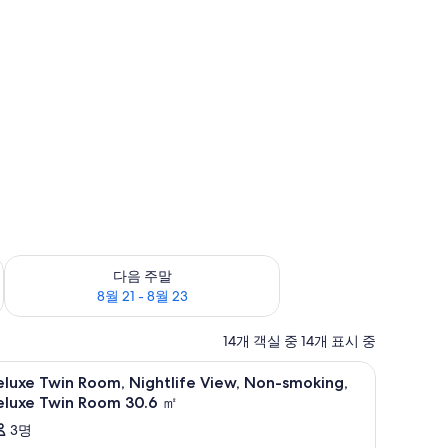
8월 16
다음 주말 예약 가능 여부 확인, 8월 21 - 8월 23
다음 주말
8월 21 - 8월 23
14개 객실 중 14개 표시 중
침대, 객실 내 금고
eluxe
고급 침구, 오리/거위털 이불, 메모리폼 침대, 객
3
luxe Twin Room, Nightlife View, Non-smoking,
win
eluxe Twin Room 30.6 ㎡
oom,
3명
ightlife