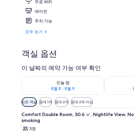
무료 WiFi
에어컨
카페
주차 가능
모두 보기
객실 옵션
이 날짜의 예약 가능 여부 확인
오늘 밤 예약 가능 여부 확인, 8월 8 - 8월 9
내일 예약 가능 여
오늘 밤
8월 8 - 8월 9
객
모든 객실
침대 1개
침대 2개
침대 3개 이상
실
Comfort
고급 침구, 오리/거위털 이불, 
에
2
Comfort Double Room, 30.6 ㎡, Nightlife View, No
Double
사
smoking
Room,
용
3명
30.6
가