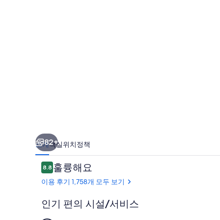
호
텔
의
사
진
갤
러
리
82+
소개
객실
위치
정책
이
훌륭해요
8.8
10점 만점 중 8.8점.
용
이용 후기 1,758개 모두 보기
후
기
인기 편의 시설/서비스