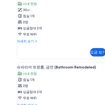
Extra
기
용
어
시내 전망
bed)
후
자
트
30㎡
세
기
윈
침실 1개
히
3
보
룸,
2명
개)
기
금
싱글침대 2개
연
무료 WiFi
사
슈
자세히 보기
피
진
리
요금 보
모
어
트
두
윈
슈피리어 트윈룸, 금연 (Bathroo
슈
보
6
룸,
슈피리어 트윈룸, 금연 (Bathroom Remodeled)
피
금
기
시내 전망
연
리
자
침실 1개
어
세
2명
히
트
보
싱글침대 2개
윈
기
무료 WiFi
룸,
슈
자세히 보기