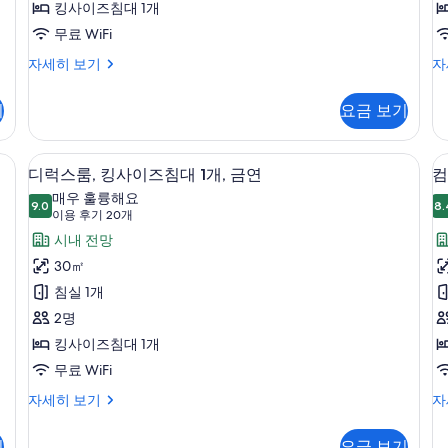
킹사이즈침대 1개
View,
V
무료 WiFi
Non-
N
smoking
s
Deluxe
De
자세히 보기
자
Double
Tw
Deluxe
D
Room,
Ro
King
T
기
요금 보기
Nightlife
Ni
Room
R
View,
Vi
30.6
3
Non-
No
, 오리/거위털 이불, 메모리폼 침대, 객실 내 금고
디럭스룸, 킹사이즈침대 1개, 금연 | 고급
디
10
smoking
sm
디럭스룸, 킹사이즈침대 1개, 금연
컴
㎡
럭
Deluxe
De
매우 훌륭해요
사
King
9.0
Tw
8.
9.0점 만점 중 10점
스
(이
이용 후기 20개
Room
R
진
용
룸,
시내 전망
30.6
30
모
후
㎡
㎡
킹
30㎡
두
자
자
기
사
침실 1개
룸
세
세
20
보
히
히
이
2명
개)
기
보
보
즈
킹사이즈침대 1개
기
기
침
무료 WiFi
대
디
컴
자세히 보기
자
럭
포
1
스
트
개,
기
요금 보기