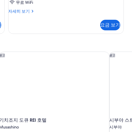
룸,
무료 WiFi
금
슈
자세히 보기
피
연
리
기
요금 보기
(Bathroom
어
Remodeled)
트
리
사
플
진
룸,
금
VX 컬렉션
기치조지 도큐 REI 호텔
시부야 스
모
광고
광고
연
두
(Bathroom
Remodeled)
보
자
기
세
히
보
기
기치조지 도큐 REI 호텔
시부야 스
Musashino
시부야