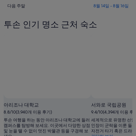
니
다
밤
다음 주말
8월 14일 - 8월 16일
손
다.
음
투
의
주
손
요
투손 인기 명소 근처 숙소
말
의
금
투
요
확
손
금
인
의
확
(숙
요
인
박
금
(숙
기
확
박
간:
인
기
8
(숙
월
간:
박
8
8
일
월
기
-
9
간:
아리조나 대학교
서와로 국립공원
8
일
8
월
8.8/10(3,940개 이용 후기)
-
월
9.4/10(4,394개 이용 후
9
8
14
투손 여행을 하는 동안 아리조나 대학교에 들러
세계적으로 유명한 선인장
일)
월
일
캠퍼스를 탐방해 보세요. 이곳에서 다양한 상점
인장이 군락을 이룬 들
및 눈을 뗄 수 없이 멋진 박물관 등을 구경해 보
자전거 타기 혹은 드라
10
-