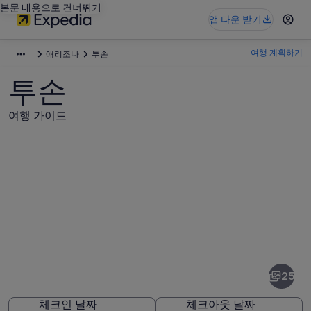
본문 내용으로 건너뛰기
앱 다운 받기
여행 계획하기
애리조나
투손
투손
여행 가이드
투
손
사
25
진
체크인 날짜
체크아웃 날짜