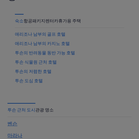
숙소
항공
패키지
렌터카
휴가용 주택
애리조나 남부의 골프 호텔
애리조나 남부의 카지노 호텔
투손의 반려동물 동반 가능 호텔
투손 식물원 근처 호텔
투손의 저렴한 호텔
투손 도심 호텔
애리조나 남부의 모텔
애리조나 남부의 B&B
애리조나 스타디움 근처 호텔
투손 근처 도시
관광 명소
애리조나주립대학교 미술관 근처 호텔
벤슨
바리오 비에호 호텔
마라나
레이드 파크 동물원 근처 호텔