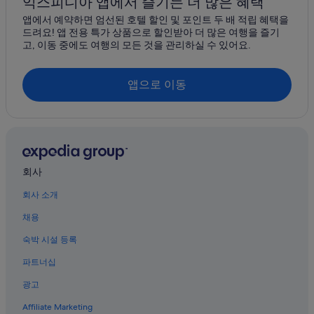
익스피디아 앱에서 즐기는 더 많은 혜택
키노 스포츠 컴플렉스 근처 호텔
앱에서 예약하면 엄선된 호텔 할인 및 포인트 두 배 적립 혜택을
샌 마누엘
드려요! 앱 전용 특가 상품으로 할인받아 더 많은 여행을 즐기
카탈리나 풋힐스 호텔
고, 이동 중에도 여행의 모든 것을 관리하실 수 있어요.
셀스
투손 호텔
윙클맨
애리조나 남부의 캐빈
앱으로 이동
애리조나 남부의 게스트하우스
후아추카 시
원형극장 호텔
새들브룩
스타 패스 호텔
맘모스
회사
사후아리타
회사 소개
채용
숙박 시설 등록
파트너십
광고
Affiliate Marketing