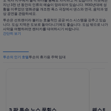
오 역사 지구에서 블럭 하나를 통째로 차지하고 서 있습니다. 이곳에는
지난 3천 년 동안의 인류의 예술이 망라되어 있습니다. 1930년대에 성
황을 이루었던 영화관을 개조한 폭스 극장에서 댄스와 연극, 음악과 영
상 공연을 관람하세요.
투손은 선트랜이라 불리는 효율적인 공공 버스 시스템을 갖추고 있습
니다. 도심 지역은 도보로 돌아다니기에도 좋습니다. 도심 밖으로 나가
사막을 여행하려면 렌터카를 대여하시기 바랍니다.
간단히 보기
투손의 인기 호텔
투손의 휴가용 주택 임대
3 팜 투손 노스 풋힐스
웨스트워드 
3 팜 투손 노스 풋힐스
웨스트워