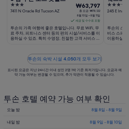
3
8
4
₩63,797
앤드 스
out
월
out
7411 N Oracle Rd Tucson AZ
245 E Ina R
총 요금: ₩78,122
8월 10일 ~ 8월 11일
of
of
10
세금 및 수수료 포함
5
5
일
투손의 가족 여행에 좋은 호텔입니다. 무료 WiFi, 무
투손의 스파 
부
료 주차, 피트니스 센터 등의 편의 시설/서비스를 이
비스 스파, 
터
용하실 수 있죠. 특히 수영장, 친절한 고객 서비스 등
이용하실 수 
8
이 고객들로부터 좋은 반응을 얻고 있습니다. 주변
등이 고객들
월
에 투손 몰, 토호노철 파크 같은 인기 명소가 있어 관
변에 투손 몰
광을 즐기기에도 ...
관광을 즐기기
11
투손의 숙박 시설 4,050개 모두 보기
일
까
표시된 요금은 지난 24시간 이내 성인 2명 1박 기준 최저가입니다. 요금과 예
지
약 가능 여부는 변경될 수 있으며, 추가 약관이 적용될 수 있습니다.
요
금
은
투손 호텔 예약 가능 여부 확인
1
박
오
오늘 밤
8월 8일 - 8월 9일
당
늘
₩63,797
내
밤
내일 밤
8월 9일 - 8월 10일
입
일
투