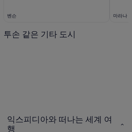
벤슨
마라나
투손 같은 기타 도시
롤
새크라멘
롤
새크라멘
익스피디아와 떠나는 세계 여
행