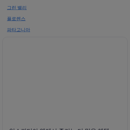
투손의 허니문 리조트 및 호텔
그린 밸리
애리조나 남부의 성
플로렌스
튜마머크 힐 근처 호텔
파타고니아
투손의 개인 별장
엘로이
엘 프레시디오 역사 지구 호텔
데이비스 몬탄 공군기지 근처 호텔
오라클
투손의 콘도
사사베
팔로 베르데 호텔
오로밸리
애리조나 남부의 사우나가 있는 호텔
소노이타
카사스 아도베스 호텔
투손의 부티크 호텔
베일
블렌먼-엘름 호텔
아마도
아리조나 대학교 근처 호텔
애브라 밸리
투손의 아파트
애리조나 남부의 스파가 있는 리조트 및 호텔
마운트 레먼