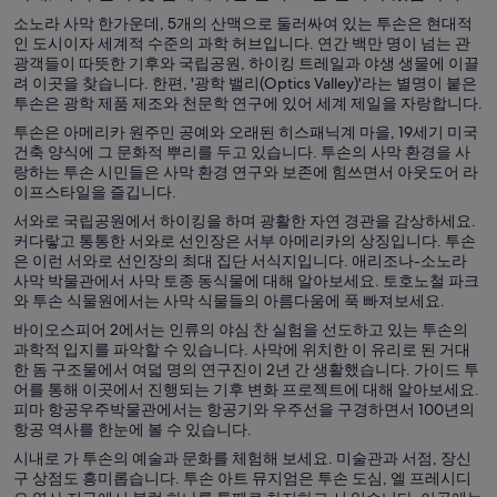
소노라 사막 한가운데, 5개의 산맥으로 둘러싸여 있는 투손은 현대적
인 도시이자 세계적 수준의 과학 허브입니다. 연간 백만 명이 넘는 관
광객들이 따뜻한 기후와 국립공원, 하이킹 트레일과 야생 생물에 이끌
려 이곳을 찾습니다. 한편, '광학 밸리(Optics Valley)'라는 별명이 붙은
투손은 광학 제품 제조와 천문학 연구에 있어 세계 제일을 자랑합니다.
투손은 아메리카 원주민 공예와 오래된 히스패닉계 마을, 19세기 미국
건축 양식에 그 문화적 뿌리를 두고 있습니다. 투손의 사막 환경을 사
랑하는 투손 시민들은 사막 환경 연구와 보존에 힘쓰면서 아웃도어 라
이프스타일을 즐깁니다.
서와로 국립공원에서 하이킹을 하며 광활한 자연 경관을 감상하세요.
커다랗고 통통한 서와로 선인장은 서부 아메리카의 상징입니다. 투손
은 이런 서와로 선인장의 최대 집단 서식지입니다. 애리조나-소노라
사막 박물관에서 사막 토종 동식물에 대해 알아보세요. 토호노철 파크
와 투손 식물원에서는 사막 식물들의 아름다움에 푹 빠져보세요.
바이오스피어 2에서는 인류의 야심 찬 실험을 선도하고 있는 투손의
과학적 입지를 파악할 수 있습니다. 사막에 위치한 이 유리로 된 거대
한 돔 구조물에서 여덟 명의 연구진이 2년 간 생활했습니다. 가이드 투
어를 통해 이곳에서 진행되는 기후 변화 프로젝트에 대해 알아보세요.
피마 항공우주박물관에서는 항공기와 우주선을 구경하면서 100년의
항공 역사를 한눈에 볼 수 있습니다.
시내로 가 투손의 예술과 문화를 체험해 보세요. 미술관과 서점, 장신
구 상점도 흥미롭습니다. 투손 아트 뮤지엄은 투손 도심, 엘 프레시디