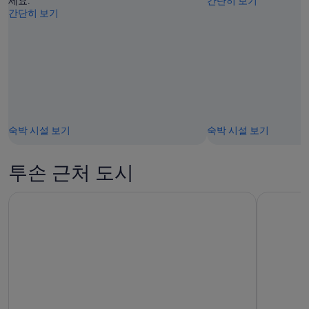
세요.
간단히 보기
일)
8
간단히 보기
월
16
일)
숙박 시설 보기
숙박 시설 보기
투손 근처 도시