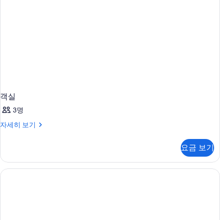
보
기
객실
3명
객
자세히 보기
실
자
요금 보기
세
히
보
기