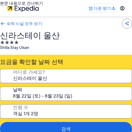
본문 내용으로 건너뛰기
앱 다운 받기
숙박 시설 모두 보기
신라스테이 울산
4.0
Shilla Stay Ulsan
성
급
요금을 확인할 날짜 선택
숙
박
어디로 가세요?
시
설
날짜
인원 수
검색