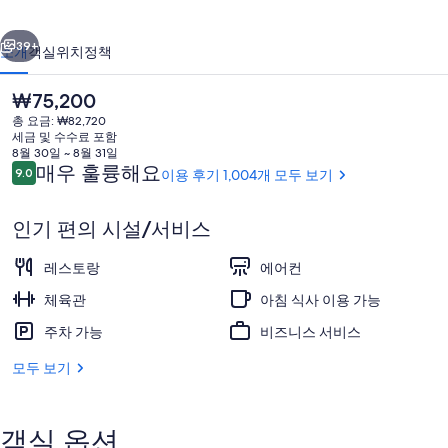
산
이전
다음
의
39+
소개
객실
위치
정책
사
현
₩75,200
진
재
총 요금: ₩82,720
가
갤
세금 및 수수료 포함
격
8월 30일 ~ 8월 31일
러
은
이
매우 훌륭해요
9.0
이용 후기 1,004개 모두 보기
10점 만점 중 9.0점.
₩75,200
용
리
후
인기 편의 시설/서비스
기
매일 뷔페 아침 식사 유료
레스토랑
에어컨
체육관
아침 식사 이용 가능
주차 가능
비즈니스 서비스
모두 보기
객실 옵션