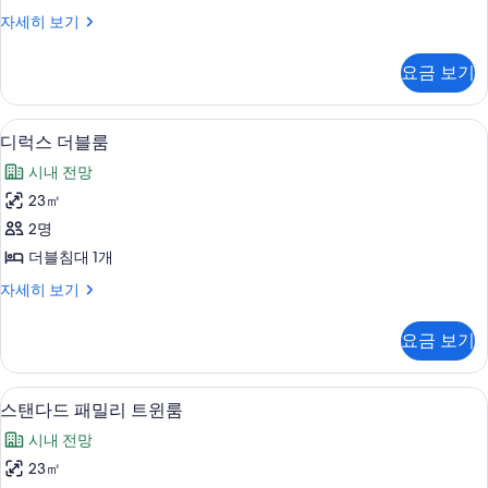
룸
디
자세히 보기
사
럭
진
스
요금 보기
트
모
윈
두
룸
고급 침구, 객실 내 금고, 암막 커튼, 방
디
9
자
디럭스 더블룸
보
럭
세
기
시내 전망
히
스
보
23㎡
더
기
2명
블
더블침대 1개
룸
디
자세히 보기
사
럭
진
스
요금 보기
더
모
블
두
룸
고급 침구, 객실 내 금고, 암막 커튼, 방
스
7
자
스탠다드 패밀리 트윈룸
보
탠
세
기
시내 전망
히
다
보
23㎡
드
기