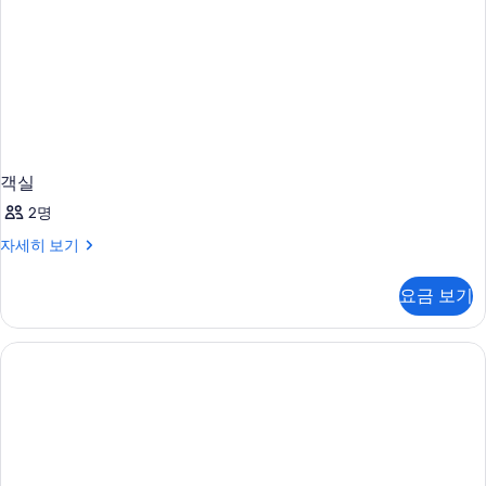
객실
2명
객
자세히 보기
실
자
요금 보기
세
히
보
기