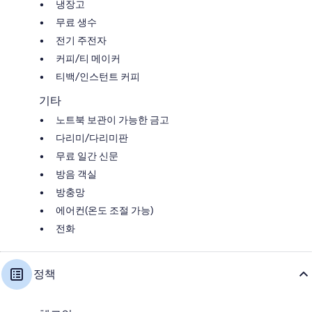
냉장고
무료 생수
전기 주전자
커피/티 메이커
티백/인스턴트 커피
기타
노트북 보관이 가능한 금고
다리미/다리미판
무료 일간 신문
방음 객실
방충망
에어컨(온도 조절 가능)
전화
정책