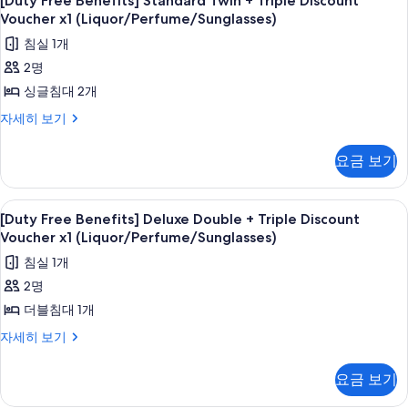
[Duty Free Benefits] Standard Twin + Triple Discount
사
Free
Discount
Voucher x1 (Liquor/Perfume/Sunglasses)
진
Voucher
Benefits]
침실 1개
x1
모
Standard
(Liquor/Perfume/Sunglasses)
2명
두
Twin
자
싱글침대 2개
+
보
세
히
Triple
[Duty
자세히 보기
기
보
Free
Discount
기
Benefits]
Voucher
요금 보기
Standard
x1
Twin
(Liquor/Perfume/Sunglasses)
+
[Duty
고급 침구, 객실 내 금고, 암막 커튼, 방
10
Triple
[Duty Free Benefits] Deluxe Double + Triple Discount
사
Free
Discount
Voucher x1 (Liquor/Perfume/Sunglasses)
진
Voucher
Benefits]
침실 1개
x1
모
Deluxe
(Liquor/Perfume/Sunglasses)
2명
두
Double
자
더블침대 1개
+
보
세
히
Triple
[Duty
자세히 보기
기
보
Free
Discount
기
Benefits]
Voucher
요금 보기
Deluxe
x1
Double