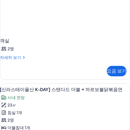
객실
2명
객
자세히 보기
실
자
요금 보기
세
히
보
고급 침구, 객실 내 금고, 암막 커튼, 방
[신
6
기
[신라스테이울산 K-DAY] 스탠다드 더블 + 까르보불닭볶음면
라
시내 전망
스
23㎡
테
침실 1개
이
2명
울
더블침대 1개