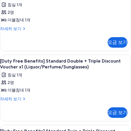
Package
침실 1개
기
+
자
세
Breakfast
2명
히
1
더블침대 1개
보
&
기
[K-
자세히 보기
Traditional
GOODS]
Keyring
Premier
요금 보기
Double
Package
Room
사
+
[Duty
고급 침구, 객실 내 금고, 암막 커튼, 방
9
Breakfast
진
[Duty Free Benefits] Standard Double + Triple Discount
Free
1
Voucher x1 (Liquor/Perfume/Sunglasses)
모
&
Benefits]
침실 1개
두
Traditional
Standard
Keyring
2명
보
Double
Package
더블침대 1개
기
+
자
세
Triple
[Duty
자세히 보기
히
Free
Discount
보
Benefits]
Voucher
요금 보기
기
Standard
x1
Double
(Liquor/Perfume/Sunglasses)
+
[Duty
고급 침구, 객실 내 금고, 암막 커튼, 방
12
Triple