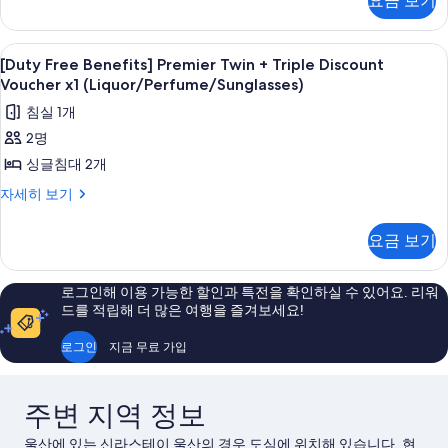
요금 보기
Premier
x1
Double
(Liquor/Perfume/Sunglasses)
+
[Duty
고급 침구, 객실 내 금고, 암막 커튼, 방
8
Triple
[Duty Free Benefits] Premier Twin + Triple Discount
사
Free
Discount
Voucher x1 (Liquor/Perfume/Sunglasses)
진
Voucher
Benefits]
침실 1개
x1
모
Premier
(Liquor/Perfume/Sunglasses)
2명
두
Twin
자
싱글침대 2개
+
보
세
히
Triple
[Duty
자세히 보기
기
보
Free
Discount
기
Benefits]
Voucher
요금 보기
Premier
x1
Twin
(Liquor/Perfume/Sunglasses)
+
로그인해 이용 가능한 할인과 특전을 확인하실 수 있어요. 리워
Triple
사
드를 적립해 더 많은 여행을 즐겨보세요!
Discount
진
Voucher
로그인
지금 무료 가입
x1
모
(Liquor/Perfume/Sunglasses)
두
자
주변 지역 정보
보
세
히
기
울산에 있는 신라스테이 울산의 경우 도심에 위치해 있습니다. 현
보