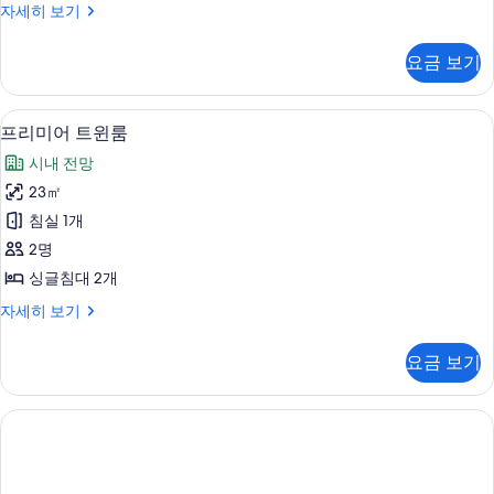
프
자세히 보기
사
리
진
미
요금 보기
어
모
더
두
블
고급 침구, 객실 내 금고, 암막 커튼, 방
프
7
룸
프리미어 트윈룸
보
리
자
기
시내 전망
세
미
히
23㎡
어
보
침실 1개
기
트
2명
윈
싱글침대 2개
룸
프
자세히 보기
사
리
진
미
요금 보기
어
모
트
두
윈
룸
보
자
기
세
히