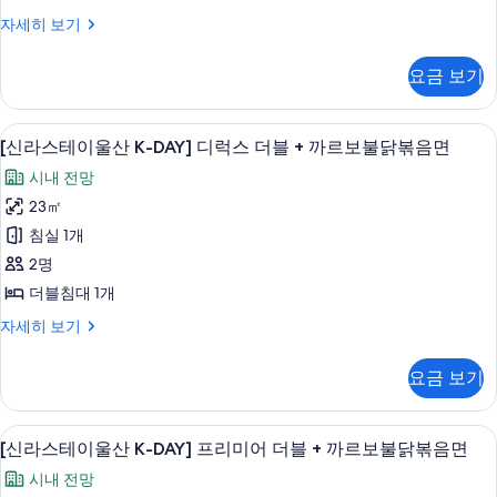
산
[신
자세히 보기
K-
라
DAY]
스
요금 보기
테
스
이
탠
울
고급 침구, 객실 내 금고, 암막 커튼, 방
[신
다
6
산
[신라스테이울산 K-DAY] 디럭스 더블 + 까르보불닭볶음면
라
K-
드
시내 전망
DAY]
스
더
스
23㎡
테
탠
블
침실 1개
다
이
+
드
2명
울
까
더
더블침대 1개
블
산
르
+
[신
자세히 보기
K-
보
까
라
DAY]
르
스
불
요금 보기
보
테
디
닭
불
이
럭
닭
울
볶
고급 침구, 객실 내 금고, 암막 커튼, 방
[신
볶
스
6
산
[신라스테이울산 K-DAY] 프리미어 더블 + 까르보불닭볶음면
음
음
라
K-
더
시내 전망
면
면
DAY]
스