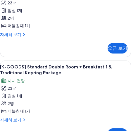
블
자
디
23㎡
사
테
세
럭
+
침실 1개
진
히
스
이
까
보
더
2명
모
울
기
르
블
더블침대 1개
두
+
산
보
까
[신
자세히 보기
보
K-
불
르
라
기
DAY]
보
스
닭
요금 보기
불
테
프
볶
닭
이
리
볶
울
음
[K-
고급 침구, 객실 내 금고, 암막 커튼, 방
음
미
6
산
[K-GOODS] Standard Double Room + Breakfast 1 &
면
GOODS]
면
K-
Traditional Keyring Package
어
자
사
DAY]
Standard
더
시내 전망
세
프
Double
진
히
리
블
23㎡
Room
모
보
미
+
침실 1개
+
기
어
두
까
더
Breakfast
2명
보
블
1
르
더블침대 1개
+
기
&
보
까
[K-
자세히 보기
Traditional
르
GOODS]
불
보
Keyring
Standard