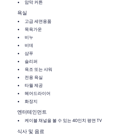
암막 커튼
욕실
고급 세면용품
목욕가운
비누
비데
샴푸
슬리퍼
욕조 또는 샤워
전용 욕실
타월 제공
헤어드라이어
화장지
엔터테인먼트
케이블 채널을 볼 수 있는 40인치 평면 TV
식사 및 음료