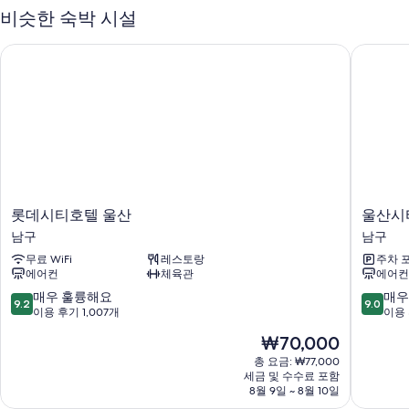
비슷한 숙박 시설
24시간 운영 프런트 데스크, 짐 보관 및 귀중품 보관함(프런트 데스크)
금연 시설, 엘리베이터 및 콘시어지 서비스
롯데시티호텔 울산
울산시티
객실 특징
모든 335개 객실에는 편안하고 여유로운 숙박을 위해 고급 침구, 노트북
보관이 가능한 금고 외에도 에어컨, 목욕가운 같은 정성이 담긴 편의 시설
및 서비스가 세심하게 준비되어 있습니다.
또한, 다음과 같은 편의 시설 및 서비스를 이용하실 수 있습니다.
무료 티백/인스턴트 커피 및 전기 주전자
롯
울
롯데시티호텔 울산
울산시
욕실 - 고급 세면용품 및 비데 이용 가능
데
산
남구
남구
40인치 평면 TV - 케이블 TV 채널 이용 가능
시
시
무료 WiFi
레스토랑
주차 
티
티
냉장고, 어린이용 식기 및 하우스키핑 서비스(매일)
에어컨
체육관
에어컨
호
호
텔
텔
10
10
매우 훌륭해요
매우
9.2
9.0
울
남
점
점
이용 후기 1,007개
이용 
산
구
만
만
현
₩70,000
남
점
점
재
구
중
중
총 요금: ₩77,000
요
세금 및 수수료 포함
9.2
9.0
금
8월 9일 ~ 8월 10일
점,
점,
₩70,000