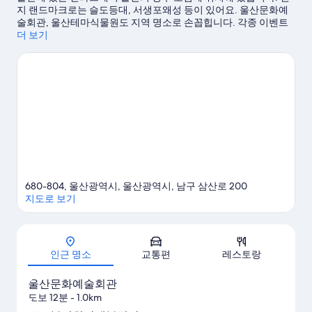
지 랜드마크로는 슬도등대, 서생포왜성 등이 있어요. 울산문화예
기
술회관, 울산테마식물원도 지역 명소로 손꼽힙니다. 각종 이벤트
나 게임이 개최되는 추억탁구장, 동천체육관도 놓치지 마세요.
더 보기
울
산 여행 가이드 보기
680-804, 울산광역시, 울산광역시, 남구 삼산로 200
지도로 보기
지도
인근 명소
교통편
레스토랑
울산문화예술회관
도보 12분
- 1.0km