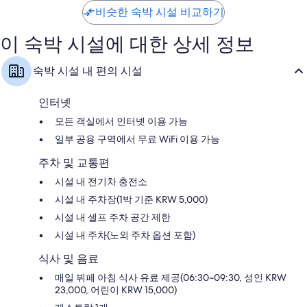
매
매
비슷한 숙박 시설 비교하기
우
우
훌
훌
이 숙박 시설에 대한 상세 정보
륭
륭
해
해
요,
요,
숙박 시설 내 편의 시설
이
이
용
용
후
후
인터넷
기
기
모든 객실에서 인터넷 이용 가능
1,007
1,006
개
개
일부 공용 구역에서 무료 WiFi 이용 가능
주차 및 교통편
시설 내 전기차 충전소
시설 내 주차장(1박 기준 KRW 5,000)
시설 내 셀프 주차 공간 제한
시설 내 주차(노외 주차 옵션 포함)
식사 및 음료
매일 뷔페 아침 식사 유료 제공(06:30~09:30, 성인 KRW
23,000, 어린이 KRW 15,000)