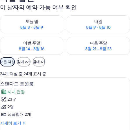
이 날짜의 예약 가능 여부 확인
오늘 밤 예약 가능 여부 확인, 8월 8 - 8월 9
내일 예약 가능 여부 확인, 8월 9 
오늘 밤
내일
8월 8 - 8월 9
8월 9 - 8월 10
이번 주말 예약 가능 여부 확인, 8월 14 - 8월 16
다음 주말 예약 가능 여부 확인, 8월
이번 주말
다음 주말
8월 14 - 8월 16
8월 21 - 8월 23
객
모든 객실
침대 2개
침대 1개
실
에
24개 객실 중 24개 표시 중
사
고급 침구, 객실 내 금고, 암막 커튼, 방
스
11
스탠다드 트윈룸
용
탠
가
시내 전망
다
능
23㎡
드
한
2명
트
필
싱글침대 2개
터
윈
스
자세히 보기
룸
탠