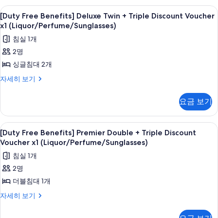
(Liquor/Perfume/Sunglasses)
+
[Duty
고급 침구, 객실 내 금고, 암막 커튼, 방
11
Triple
[Duty Free Benefits] Deluxe Twin + Triple Discount Voucher
사
Free
Discount
x1 (Liquor/Perfume/Sunglasses)
진
Voucher
Benefits]
침실 1개
x1
모
Deluxe
(Liquor/Perfume/Sunglasses)
2명
두
Twin
자
싱글침대 2개
+
보
세
히
Triple
[Duty
자세히 보기
기
보
Free
Discount
기
Benefits]
Voucher
요금 보기
Deluxe
x1
Twin
(Liquor/Perfume/Sunglasses)
+
[Duty
고급 침구, 객실 내 금고, 암막 커튼, 방
7
Triple
[Duty Free Benefits] Premier Double + Triple Discount
사
Free
Discount
Voucher x1 (Liquor/Perfume/Sunglasses)
진
Voucher
Benefits]
침실 1개
x1
모
Premier
(Liquor/Perfume/Sunglasses)
2명
두
Double
자
더블침대 1개
+
보
세
히
Triple
[Duty
자세히 보기
기
보
Free
Discount
기
Benefits]
Voucher