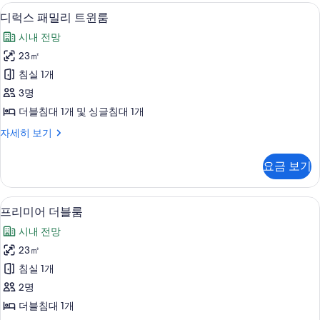
진
스
고급 침구, 객실 내 금고, 암막 커튼, 방
디
6
더
디럭스 패밀리 트윈룸
모
럭
블
두
시내 전망
룸
스
자
보
23㎡
패
세
기
침실 1개
히
밀
보
3명
리
기
더블침대 1개 및 싱글침대 1개
트
디
자세히 보기
윈
럭
룸
스
요금 보기
패
사
밀
진
리
고급 침구, 객실 내 금고, 암막 커튼, 방
프
6
트
프리미어 더블룸
모
리
윈
두
시내 전망
룸
미
자
보
23㎡
어
세
기
침실 1개
히
더
보
2명
블
기
더블침대 1개
룸