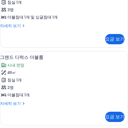
침실 1개
패
3명
밀
더블침대 1개 및 싱글침대 1개
리
스
자세히 보기
트
탠
윈
다
요금 보기
드
룸
패
사
밀
그랜드 디럭스 더블룸 | 고급 침구, 객실 
그
6
리
그랜드 디럭스 더블룸
진
랜
트
모
시내 전망
윈
드
룸
두
49㎡
디
자
보
침실 1개
세
럭
히
기
2명
스
보
더블침대 1개
기
더
그
자세히 보기
블
랜
룸
드
요금 보기
디
사
럭