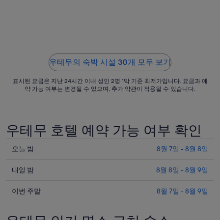
일
까
지
요
금
은
우테무의 숙박 시설 30개 모두 보기
1
박
표시된 요금은 지난 24시간 이내 성인 2명 1박 기준 최저가입니다. 요금과 예
당
약 가능 여부는 변경될 수 있으며, 추가 약관이 적용될 수 있습니다.
₩707,463
입
니
우테무 호텔 예약 가능 여부 확인
다.
오
오늘 밤
8월 7일 - 8월 8일
늘
내
밤
내일 밤
8월 8일 - 8월 9일
일
우
이
밤
이번 주말
8월 7일 - 8월 9일
테
번
우
무
주
테
의