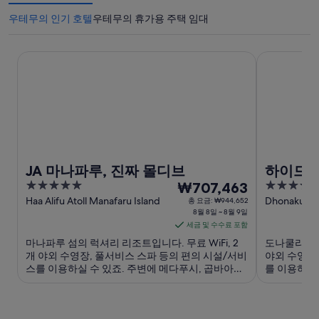
우테무의 인기 호텔
우테무의 휴가용 주택 임대
JA 마나파루, 진짜 몰디브
하이드어웨이
JA 마나파루, 진짜 몰디브
하이드어
5
8
5
₩707,463
파
out
월
out
Haa Alifu Atoll Manafaru Island
Dhonakulhi I
총 요금: ₩944,652
8월 8일 ~ 8월 9일
Dhonakulhi
of
of
8
세금 및 수수료 포함
5
5
일
마나파루 섬의 럭셔리 리조트입니다. 무료 WiFi, 2
도나쿨리의 럭
부
개 야외 수영장, 풀서비스 스파 등의 편의 시설/서비
야외 수영장
터
스를 이용하실 수 있죠. 주변에 메다푸시, 곱바아푸
를 이용하실 
8
시 같은 인기 명소가 있어 관광을 즐기기에도 좋아
명소가 있어
월
요.
9