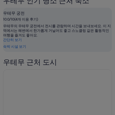
우테무 인기 명소 근처 숙소
말
무
요
우
의
금
테
우테무 궁전
요
확
무
금
인
10.0/10(4개 이용 후기)
의
확
(숙
우테무의 우테무 궁전에서 전시를 관람하며 시간을 보내보세요. 이 지
요
인
박
역에서는 해변에서 한가롭게 거닐어도 좋고 스노클링 같은 활동적인
여행을 즐겨도 좋아요.
금
(숙
기
간단히 보기
확
박
간:
숙박 시설 보기
인
기
8
(숙
월
간:
박
7
8
우테무 근처 도시
일
월
기
-
8
간:
8
일
8
월
-
월
8
8
7
일)
월
일
9
-
일)
8
월
9