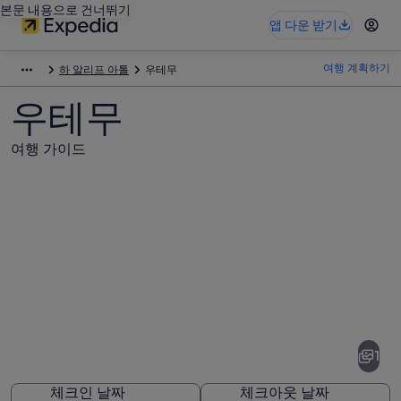
본문 내용으로 건너뛰기
앱 다운 받기
여행 계획하기
하 알리프 아톨
우테무
우테무
여행 가이드
우
테
무
1
사
체크인 날짜
체크아웃 날짜