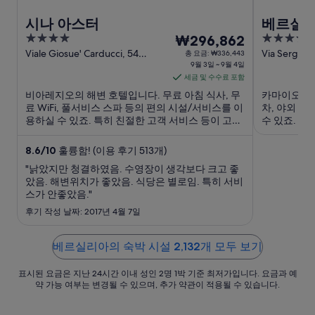
시나 아스터
베르실리
4
9
4
₩296,862
체
out
월
out
Viale Giosue' Carducci, 54
Via Sergio 
총 요금: ₩336,443
Viareggio LU
9월 3일 ~ 9월 4일
Camaiore L
of
of
3
세금 및 수수료 포함
5
5
일
비아레지오의 해변 호텔입니다. 무료 아침 식사, 무
카마이오레의 
부
료 WiFi, 풀서비스 스파 등의 편의 시설/서비스를 이
차, 야외 
터
용하실 수 있죠. 특히 친절한 고객 서비스 등이 고객
수 있죠. 
9
들로부터 좋은 반응을 얻고 있습니다. 주변에 비아
터 좋은 반
월
레지오 비치, 파세지아타 디 비아레지오 같은 인기
마르미 비치
8.6
/
10
훌륭함! (이용 후기 513개)
명소가 있어 관광을 즐기기에도 ...
어 관광을 즐
4
"낡았지만 청결하였음. 수영장이 생각보다 크고 좋
일
았음. 해변위치가 좋았음. 식당은 별로임. 특히 서비
까
스가 안좋았음."
지
후기 작성 날짜: 2017년 4월 7일
요
금
베르실리아의 숙박 시설 2,132개 모두 보기
은
1
표시된 요금은 지난 24시간 이내 성인 2명 1박 기준 최저가입니다. 요금과 예
박
약 가능 여부는 변경될 수 있으며, 추가 약관이 적용될 수 있습니다.
당
₩296,862