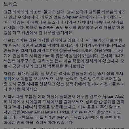
보세요.
고급 리비에라 리조트, 알프스 산맥, 고대 성곽과 교회를 베르실리아에
서 만날 수 있습니다. 아푸안 알프스(Apuan Alps)와 리구리아 해안 사
이에 서있는 이 아름다운 토스카나 지역은 사방에서 아름다운 전망을
선사합니다. 벽으로 둘러싸인 중세 도시를 방문하고 산악 마을로 하이
킹을 가고 해변에서 긴 하루를 즐기세요.
베르실리아는 많은 역사를 간직하고 있습니다. 피에트라산타로 이동
하여 중세 궁전과 교회를 탐험해 보세요. 이 지역의 유명한 대리석으로
만들어진 13세기의 세인트 마틴 성당을 둘러보세요. 성당 옆에는 15세
기에 건설되지 시작한 36m의 붉은 벽돌 탑이 있습니다. 근처의 15세기
세인트 아우구스틴 교회에는 현대 미술 작품이 전시되어 있습니다. 모
로니 궁전 내부의 고고학 박물관을 둘러보세요.
자갈길, 웅대한 광장, 잘 보존된 역사적 건물들이 있는 중세 성곽 도시,
새
루카
에서 며칠을 보내보세요. 나무, 산책로, 잔디밭으로 이루어진 높
창
은 도시 공원 지대를 형성하고 있는 성곽 위에서 걷거나 자전거를 타거
에
나 휴식을 취하세요.
서
세라베차를 포함한 여러 마을에 들리면서 아푸안 알프스(Apuan Alps)
열
의 계곡에서 하이킹과 드라이브를 즐겨보세요. 상쾌한 산 공기를 만끽
림
하고 16세기 메디치 궁전을 방문해 보세요. 이 마을을 아푸안 알프스
자연 공원(Apuan Alps Natural Park)로 향하는 여정의 출발점이기도
합니다. 내륙으로 더 들어가면 1944년에 독일 SS군에 의해 수백 명이
학살된 언덕 마을, 스타체마가 있습니다.