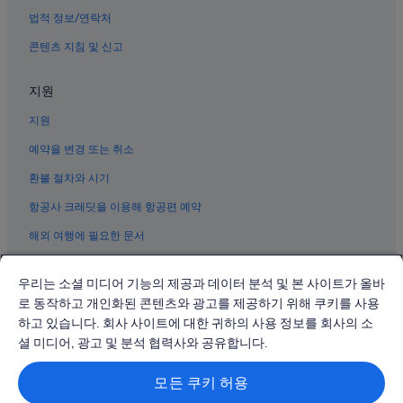
법적 정보/연락처
콘텐츠 지침 및 신고
지원
지원
예약을 변경 또는 취소
환불 절차와 시기
항공사 크레딧을 이용해 항공편 예약
해외 여행에 필요한 문서
우리는 소셜 미디어 기능의 제공과 데이터 분석 및 본 사이트가 올바
로 동작하고 개인화된 콘텐츠와 광고를 제공하기 위해 쿠키를 사용
하고 있습니다. 회사 사이트에 대한 귀하의 사용 정보를 회사의 소
© 2026 Expedia, Inc., Expedia Group 계열사. All rights reserved.
Expedia 및 비행기 로고는 Expedia, Inc.의 상표 또는 등록 상표입니다.
셜 미디어, 광고 및 분석 협력사와 공유합니다.
분쟁 해결: 전화: 02-3480-0118, 이메일: travel@support.expedia.co.kr
트래블파트너익스체인지코리아 주식회사. 사업자등록번호: 821-88-01025
모든 쿠키 허용
익스피디아트래블코리아 주식회사, 서울특별시 종로구 종로5길 7(청진동).
사업자등록번호: 724-86-00245.