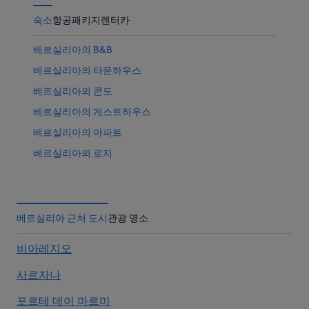
숙소
항공
패키지
렌터카
베르실리아의 B&B
베르실리아의 타운하우스
베르실리아의 콘도
베르실리아의 게스트하우스
베르실리아의 아파트
베르실리아의 로지
베르실리아의 성
베르실리아의 레지던스
베르실리아의 5성급 호텔
베르실리아 근처 도시
관광 명소
비아레지오
사르자나
포르테 데이 마르미