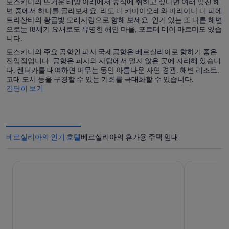
토스카나의 뜨거운 태양 아래에서 휴식에 취하고 싶다면 여러 멋진 해
변 중에서 하나를 골라보세요. 리도 디 카마이오레와 마리아나 디 피에
트라산타의 황금빛 모래사랑으로 향해 보세요. 인기 있는 또 다른 해변
으로는 18세기 요새로도 유명한 해안 마을, 포르테 데이 마르미도 있습
니다.
토스카나의 주요 공항인 피사 국제공항은 베르실리아로 향하기 좋은
진입점입니다. 공항은 피사의 사탑에서 멀지 않은 곳에 자리해 있습니
다. 렌터카를 대여하면 머무는 동안 아름다운 자연 경관, 해변 리조트,
고대 도시 등을 구경할 수 있는 기회를 극대화할 수 있습니다.
간단히 보기
베르실리아의 인기 호텔
베르실리아의 휴가용 주택 임대
시나 아스터
베르실리아 