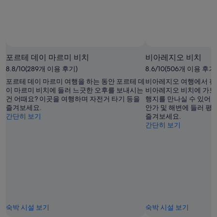
요
확
박
간:
금
인
기
8
확
(숙
월
간:
인
박
6
8
(숙
일
월
기
포르테 데이 마르미 비치
비아레지오 비치
박
-
7
간:
8.8/10(289개 이용 후기)
8.6/10(506개 이용 후기
8
일
기
8
월
-
월
간:
포르테 데이 마르미 여행을 하는 동안 포르테 데
비아레지오 여행에서 편
이 마르미 비치에 들러 느긋한 오후를 보내시는
7
8
비아레지오 비치에 가보
7
8
건 어때요? 이곳을 여행하며 자전거 타기 등을
행지를 만나실 수 있어요
일)
월
일
월
즐겨보세요.
안가 및 해변에 들러 평
8
-
14
간단히 보기
즐겨보세요.
일)
8
일
간단히 보기
월
-
9
8
일)
월
16
일)
숙박 시설 보기
숙박 시설 보기