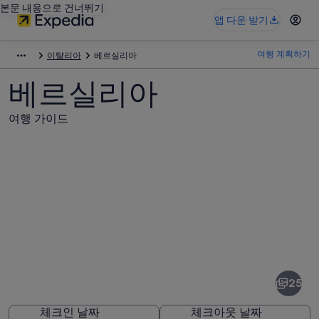
본문 내용으로 건너뛰기
앱 다운 받기
여행 계획하기
이탈리아
베르실리아
베르실리아
여행 가이드
베
르
실
25
리
체크인 날짜
체크아웃 날짜