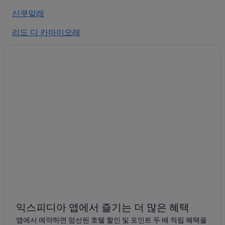
신쿠알레
리도 디 카마이오레
마사로사
마사
피에트라산타
마리나 디 마사
카라라
토레 델 라고 푸치니
코르사니코-바르제키아
마리나 디 카라라
마리넬라 디 사르차나
익스피디아 앱에서 즐기는 더 많은 혜택
앱에서 예약하면 엄선된 호텔 할인 및 포인트 두 배 적립 혜택을
루니