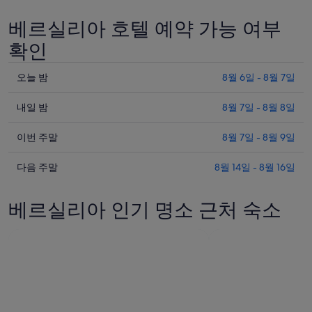
입
베르실리아 호텔 예약 가능 여부
니
다.
확인
오
오늘 밤
8월 6일 - 8월 7일
늘
내
밤
내일 밤
8월 7일 - 8월 8일
일
베
이
밤
이번 주말
8월 7일 - 8월 9일
르
번
베
실
다
주
다음 주말
8월 14일 - 8월 16일
르
리
음
말
실
아
주
베
리
의
베르실리아 인기 명소 근처 숙소
말
르
아
요
베
실
의
금
르
리
요
확
실
아
금
인
리
의
확
(숙
아
요
인
박
의
금
(숙
기