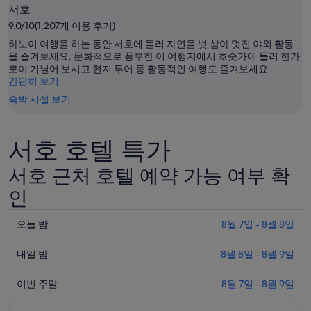
서호
9.0/10(1,207개 이용 후기)
하노이 여행을 하는 동안 서호에 들러 자연을 벗 삼아 멋진 야외 활동
을 즐겨보세요. 문화적으로 풍부한 이 여행지에서 호숫가에 들러 한가
로이 거닐어 보시고 현지 투어 등 활동적인 여행도 즐겨보세요.
간단히 보기
숙박 시설 보기
서호 호텔 특가
서호 근처 호텔 예약 가능 여부 확
인
오
오늘 밤
8월 7일 - 8월 8일
늘
내
밤
내일 밤
8월 8일 - 8월 9일
일
8
이
월
밤
이번 주말
8월 7일 - 8월 9일
번
7
8