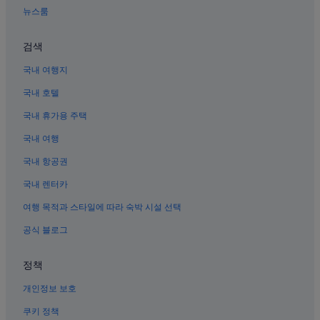
하노이의 아파트
뉴스룸
하노이의 빌라
하노이의 워터파크 호텔
검색
하노이의 3성급 호텔
국내 여행지
떠이 호의 워터파크 호텔
국내 호텔
바딘의 허니문 리조트 및 호텔
국내 휴가용 주택
킴 마의 아파트
국내 여행
서호 근처 호텔
국내 항공권
바딘의 비즈니스 호텔
국내 렌터카
하노이의 발코니가 있는 호텔
여행 목적과 스타일에 따라 숙박 시설 선택
브루나이 대사관 근처 호텔
공식 블로그
하노이의 간이 주방이 있는 호텔
하노이의 반려동물 동반 가능 호텔
정책
킴 마의 빌라
개인정보 보호
하노이의 비즈니스 호텔
쿠키 정책