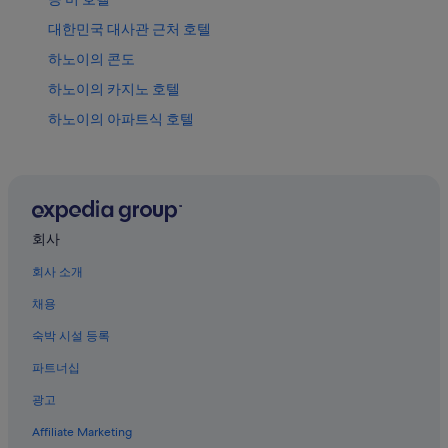
상
격
인
대한민국 대사관 근처 호텔
품
확
가
인
하노이의 콘도
격
하노이의 카지노 호텔
확
하노이의 아파트식 호텔
인
하노이의 4성급 호텔
하노이의 가족 여행 호텔
떠이 호의 허니문 리조트 및 호텔
대통령궁 근처 호텔
회사
꽌 호아 호텔
회사 소개
하노이의 허니문 리조트 및 호텔
채용
떠이 호 호텔
숙박 시설 등록
하노이의 해변 호텔
파트너십
투이 쿠에 호텔
광고
바딘의 카지노 호텔
Affiliate Marketing