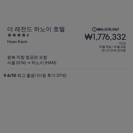
입
니
다.
1
더 레전드 하노이 호텔
₩3,575,957
인
₩1,776,332
4.5
당
out
Hoan Kiem
1인당
이
of
10월 15일 ~ 10월 21일
12시간 전에 검색됨
5
전
왕복 직항 항공편 포함
요
서울 (ICN) → 하노이 (HAN)
금
은
9.6
/
10
최고 좋음! (이용 후기 37개)
₩3,575,957,
현
재
요
금
은
₩1,776,332
입
니