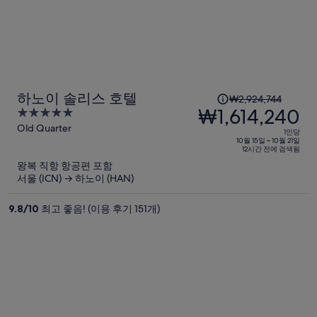
1
하노이 솔리스 호텔
₩2,924,744
인
₩1,614,240
5
당
out
Old Quarter
1인당
이
of
10월 15일 ~ 10월 21일
12시간 전에 검색됨
5
전
왕복 직항 항공편 포함
요
서울 (ICN) → 하노이 (HAN)
금
은
9.8
/
10
최고 좋음! (이용 후기 151개)
₩2,924,744,
현
재
요
금
은
₩1,614,240