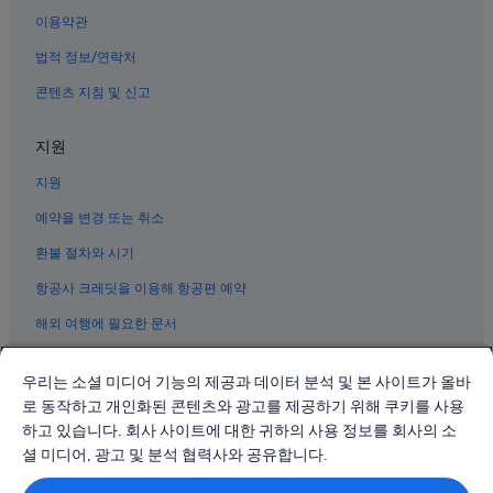
동쑤언 시장 근처 호텔
이용약관
하노이의 로맨틱 호텔
법적 정보/연락처
리우자이의 사우나가 있는 호텔
콘텐츠 지침 및 신고
하노이의 금연 호텔
하노이 전쟁박물관 근처 호텔
지원
호치민 묘 근처 호텔
지원
호치민 박물관 근처 호텔
예약을 변경 또는 취소
하노이의 B&B
환불 절차와 시기
하노이의 OYO Rooms 호텔
항공사 크레딧을 이용해 항공편 예약
하노이 깃대 근처 호텔
해외 여행에 필요한 문서
떠이 호의 반려동물 동반 가능 호텔
하노이의 럭셔리 호텔
우리는 소셜 미디어 기능의 제공과 데이터 분석 및 본 사이트가 올바
트린 콩 손 워킹 스트리트 근처 호텔
로 동작하고 개인화된 콘텐츠와 광고를 제공하기 위해 쿠키를 사용
하고 있습니다. 회사 사이트에 대한 귀하의 사용 정보를 회사의 소
바딘의 5성급 호텔
© 2026 Expedia, Inc., Expedia Group 계열사. All rights reserved.
Expedia 및 비행기 로고는 Expedia, Inc.의 상표 또는 등록 상표입니다.
셜 미디어, 광고 및 분석 협력사와 공유합니다.
떠이 호의 Independent 호텔
분쟁 해결: 전화: 02-3480-0118, 이메일: travel@support.expedia.co.kr
트래블파트너익스체인지코리아 주식회사. 사업자등록번호: 821-88-01025