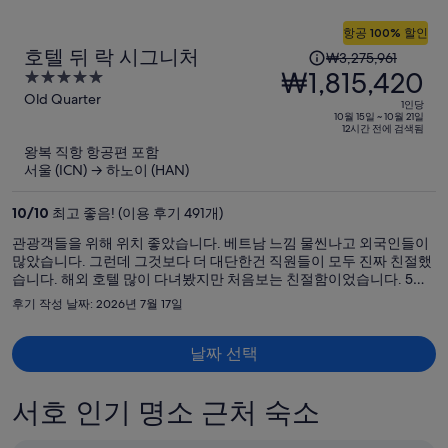
다.
항공 100% 할인
1
호텔 뒤 락 시그니처
₩3,275,961
인
₩1,815,420
5
당
out
Old Quarter
1인당
이
of
10월 15일 ~ 10월 21일
12시간 전에 검색됨
5
전
왕복 직항 항공편 포함
요
서울 (ICN) → 하노이 (HAN)
금
은
10
/
10
최고 좋음! (이용 후기 491개)
₩3,275,961,
관광객들을 위해 위치 좋았습니다. 베트남 느낌 물씬나고 외국인들이
현
많았습니다. 그런데 그것보다 더 대단한건 직원들이 모두 진짜 친절했
재
습니다. 해외 호텔 많이 다녀봤지만 처음보는 친절함이었습니다. 5성
요
급과도 비교가 안됩니다. 조식도 맛있었고 퀄리티가 좋았습니다. 방에
후기 작성 날짜: 2026년 7월 17일
창문이 없었지만 괜찮았습니다. 아주 칭찬합니다!
금
은
날짜 선택
₩1,815,420
입
니
서호 인기 명소 근처 숙소
다.