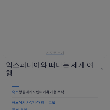
일
월
주
-
8
말
8
일
8
월
-
월
8
8
7
일
월
일
에
9
-
일
대
8
에
월
해
대
9
서
지도로 보기
일
해
호
에
서
에
익스피디아와 떠나는 세계 여
대
호
서
해
에
가
행
서
서
까
호
가
운
에
까
상
서
운
숙소
항공
패키지
렌터카
휴가용 주택
품
가
상
가
까
하노이의 사우나가 있는 호텔
품
격
운
가
확
콩 비 호텔