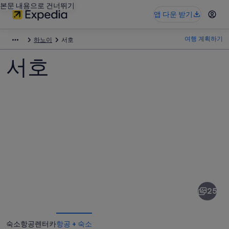
본문 내용으로 건너뛰기
앱 다운 받기
여행 계획하기
하노이
서호
서호
서
호
사
25
진
숙소
항공
렌터카
항공 + 숙소