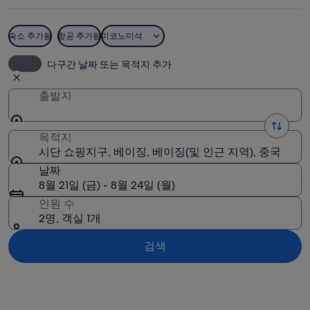
구
사
숙소 추가됨
항공 추가됨
이코노미석
진
시단 쇼핑지구
다구간 날짜 또는 목적지 추가
출발지
목적지
시단 쇼핑지구, 베이징, 베이징(및 인근 지역), 중국
날짜
8월 21일 (금) - 8월 24일 (월)
인원 수
2명, 객실 1개
검색
지도로 보기