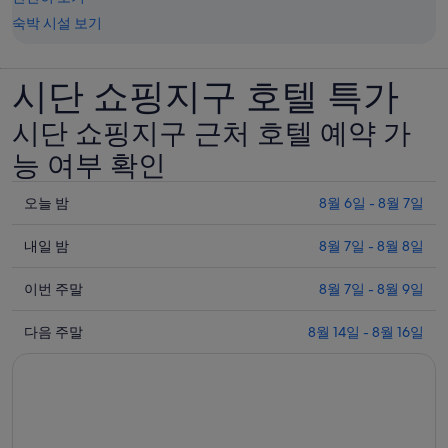
숙박 시설 보기
시단 쇼핑지구 호텔 특가
시단 쇼핑지구 근처 호텔 예약 가
능 여부 확인
오
오늘 밤
8월 6일 - 8월 7일
늘
내
밤
내일 밤
8월 7일 - 8월 8일
일
8
이
월
밤
이번 주말
8월 7일 - 8월 9일
번
6
8
다
일
월
주
다음 주말
8월 14일 - 8월 16일
음
-
7
말
8
일
주
8
월
-
월
말
7
8
7
8
일
월
일
월