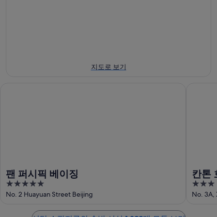
에
8
-
14
일
대
8
일
에
월
해
-
대
9
8
시
일
월
해
단
에
16
시
쇼
지도로 보기
일
대
단
핑
에
해
쇼
지
팬 퍼시픽 베이징
칸톤 호
대
시
핑
구
해
단
지
에
시
쇼
구
서
단
핑
에
가
쇼
지
서
까
핑
구
가
운
지
에
까
상
구
서
운
품
팬 퍼시픽 베이징
칸톤 
에
가
상
가
5
3
서
까
품
격
out
out
No. 2 Huayuan Street Beijing
No. 3A, 
가
운
가
확
of
of
까
상
격
인
5
5