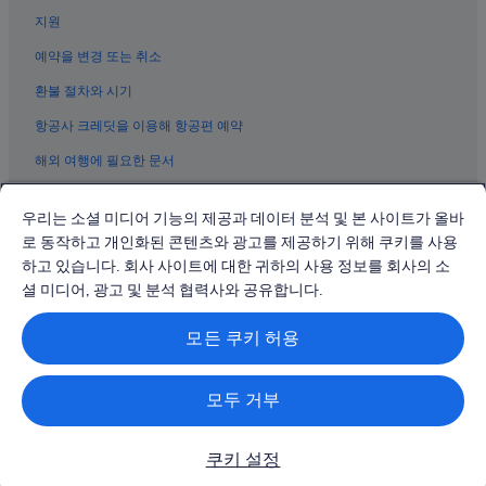
고궁 박물관 근처 호텔
지원
베이징 호텔
예약을 변경 또는 취소
베이하이 공원 근처 호텔
환불 절차와 시기
베이징의 간이 주방이 있는 호텔
항공사 크레딧을 이용해 항공편 예약
시지먼 호텔
해외 여행에 필요한 문서
베이징 시내의 골프 호텔
베이징의 아파트
우리는 소셜 미디어 기능의 제공과 데이터 분석 및 본 사이트가 올바
베이징의 공항 셔틀 제공 호텔
로 동작하고 개인화된 콘텐츠와 광고를 제공하기 위해 쿠키를 사용
하고 있습니다. 회사 사이트에 대한 귀하의 사용 정보를 회사의 소
베이징의 모텔
© 2026 Expedia, Inc., Expedia Group 계열사. All rights reserved.
Expedia 및 비행기 로고는 Expedia, Inc.의 상표 또는 등록 상표입니다.
셜 미디어, 광고 및 분석 협력사와 공유합니다.
시청의 비즈니스 호텔
분쟁 해결: 전화: 02-3480-0118, 이메일: travel@support.expedia.co.kr
트래블파트너익스체인지코리아 주식회사. 사업자등록번호: 821-88-01025
베이징의 3성급 호텔
모든 쿠키 허용
익스피디아트래블코리아 주식회사, 서울특별시 종로구 종로5길 7(청진동).
사업자등록번호: 724-86-00245.
시청의 4성급 호텔
관광사업자등록번호: 제2016-000008호, 통신판매업신고번호: 2015-서울
종로-1091, 대표이사: 정경륜
쉬안우의 4성급 호텔
모두 거부
베이징 시내의 워터파크 호텔
쿠키 설정
베이징의 리조트