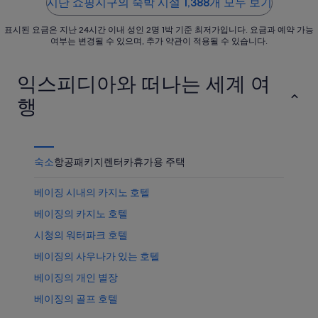
운
품
시단 쇼핑지구의 숙박 시설 1,388개 모두 보기
확
상
가
인
표시된 요금은 지난 24시간 이내 성인 2명 1박 기준 최저가입니다. 요금과 예약 가능
품
격
여부는 변경될 수 있으며, 추가 약관이 적용될 수 있습니다.
가
확
격
인
익스피디아와 떠나는 세계 여
확
인
행
숙소
항공
패키지
렌터카
휴가용 주택
베이징 시내의 카지노 호텔
베이징의 카지노 호텔
시청의 워터파크 호텔
베이징의 사우나가 있는 호텔
베이징의 개인 별장
베이징의 골프 호텔