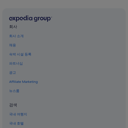
시청의 허니문 리조트 및 호텔
시청의 수영장이 있는 호텔
시청의 3성급 호텔
베이징의 반려동물 동반 가능 호텔
회사
베이징의 스파가 있는 리조트 및 호텔
회사 소개
왕푸징 거리 근처 호텔
채용
베이징의 럭셔리 호텔
숙박 시설 등록
톈안먼 근처 호텔
파트너십
시단 쇼핑지구 근처 호텔
광고
쑹칭링 고거 근처 호텔
Affiliate Marketing
베이징의 웨딩 호텔
뉴스룸
중난하이 근처 호텔
수도체육관 근처 호텔
검색
베이징 시내의 5성급 호텔
국내 여행지
베이징의 아침 식사 제공 호텔
국내 호텔