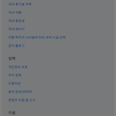
베이징 전시센터 근처 호텔
국내 휴가용 주택
베이핑 도서관 터 근처 호텔
국내 여행
베이징의 게스트하우스
국내 항공권
베이징 시내의 비즈니스 호텔
국내 렌터카
베이징의 발코니가 있는 호텔
여행 목적과 스타일에 따라 숙박 시설 선택
베이징의 가족 여행 호텔
공식 블로그
베이징 시내의 스파가 있는 리조트 및 호텔
시청의 스파가 있는 리조트 및 호텔
정책
시청의 5성급 호텔
개인정보 보호
왕푸징 쇼핑 구역 호텔
쿠키 정책
베이징 시내 호텔
이용약관
베이징의 온천 호텔
법적 정보/연락처
베이징의 워터파크 호텔
콘텐츠 지침 및 신고
시청의 가족 여행 호텔
베이징의 주차 가능 호텔
지원