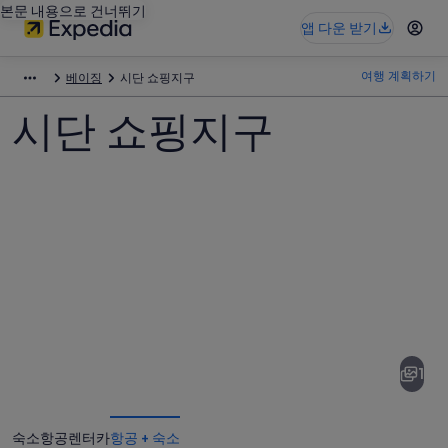
본문 내용으로 건너뛰기
앱 다운 받기
여행 계획하기
베이징
시단 쇼핑지구
시단 쇼핑지구
시
단
쇼
1
핑
지
숙소
항공
렌터카
항공 + 숙소