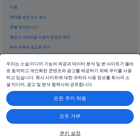
지원
백운관 근처 호텔
베이징 시내의 가족 여행 호텔
예약을 변경 또는 취소
베이징의 온수 욕조가 있는 호텔
환불 절차와 시기
시청의 비즈니스 호텔
항공사 크레딧을 이용해 항공편 예약
베이징의 워터파크 호텔
해외 여행에 필요한 문서
베이징의 5성급 호텔
우리는 소셜 미디어 기능의 제공과 데이터 분석 및 본 사이트가 올바
베이징 시내의 저렴한 호텔
로 동작하고 개인화된 콘텐츠와 광고를 제공하기 위해 쿠키를 사용
베이징의 3성급 호텔
하고 있습니다. 회사 사이트에 대한 귀하의 사용 정보를 회사의 소
© 2026 Expedia, Inc., Expedia Group 계열사. All rights reserved.
둥청의 반려동물 동반 가능 호텔
Expedia 및 비행기 로고는 Expedia, Inc.의 상표 또는 등록 상표입니다.
셜 미디어, 광고 및 분석 협력사와 공유합니다.
분쟁 해결: 전화: 02-3480-0118, 이메일: travel@support.expedia.co.kr
베이징의 부티크 호텔
트래블파트너익스체인지코리아 주식회사. 사업자등록번호: 821-88-01025
모든 쿠키 허용
익스피디아트래블코리아 주식회사, 서울특별시 종로구 종로5길 7(청진동).
베이징의 모텔
사업자등록번호: 724-86-00245.
관광사업자등록번호: 제2016-000008호, 통신판매업신고번호: 2015-서울
베이징의 아침 식사 제공 호텔
종로-1091, 대표이사: 정경륜
모두 거부
동시의 가족 여행 호텔
베이징의 골프 호텔
쿠키 설정
시청의 수영장이 있는 호텔