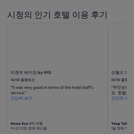
인
2
시청의 인기 호텔 이용 후기
명
1
리젠트 베이징 by IHG
선월드 다이
박
기
준
최
저
가
입
니
다.
리젠트 베이징 by IHG
선월드 다이
요
10/10
훌륭해요
10/10
훌륭해
금
과
"It was very good in terms of the hotel staff's
"무엇보다도
예
service."
요. 호텔도
약
간단히 보기
간단히 보기
가
능
여
부
는
Kwee Sun
4박 여행
Yang Taik
2박
1시간 미만 전에 게시됨
1달 전에 게시
변