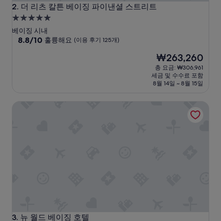
더 리츠 칼튼 베이징 파이낸셜 스트리트
2. 더 리츠 칼튼 베이징 파이낸셜 스트리트
5.0
성
베이징 시내
급
10
8.8/10
훌륭해요
(이용 후기 125개)
점
숙
현
₩263,260
만
박
재
점
총 요금: ₩306,961
시
요
중
세금 및 수수료 포함
설
금
8.8
8월 14일 ~ 8월 15일
₩263,260
점,
훌
뉴 월드 베이징 호텔
륭
해
요,
(이
용
후
기
125
개)
뉴 월드 베이징 호텔
3. 뉴 월드 베이징 호텔