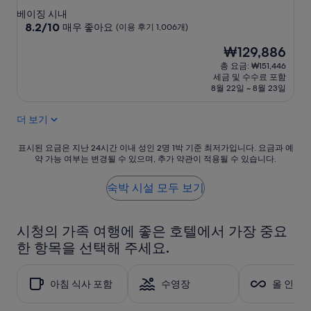
성
베이징 시내
급
10
8.2/10
매우 좋아요
(이용 후기 1,006개)
점
숙
현
₩129,886
만
박
재
점
총 요금: ₩151,446
시
요
중
세금 및 수수료 포함
설
금
8.2
8월 22일 ~ 8월 23일
₩129,886
점,
매
더 보기
우
좋
표
표시된 요금은 지난 24시간 이내 성인 2명 1박 기준 최저가입니다. 요금과 예
아
약 가능 여부는 변경될 수 있으며, 추가 약관이 적용될 수 있습니다.
시
요,
된
(이
요
숙박 시설 모두 보기
용
금
후
은
기
지
1,006
시청의 가족 여행에 좋은 호텔에서 가장 중요
난
개)
한 항목을 선택해 주세요.
24
시
간
아침 식사 포함
수영장
올 인클
이
내
성