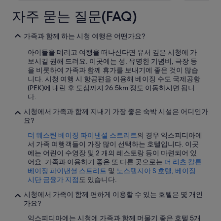
경
될
자주 묻는 질문(FAQ)
수
있
으
가족과 함께 하는 시청 여행은 어떤가요?
며,
아이들을 데리고 여행을 떠나신다면 유서 깊은 시청에 가
추
보시길 권해 드려요. 이곳에는 성, 유명한 기념비, 극장 등
가
을 비롯하여 가족과 함께 휴가를 보내기에 좋은 것이 많습
약
니다. 시청 여행 시 항공편을 이용해 베이징 수도 국제공항
관
(PEK)에 내린 후 도심까지 26.5km 정도 이동하시면 됩니
이
다.
적
용
시청에서 가족과 함께 지내기 가장 좋은 숙박 시설은 어디인가
될
요?
수
있
더 웨스틴 베이징 파이낸셜 스트리트
의 경우 익스피디아에
습
서 가족 여행객들이 가장 많이 선택하는 호텔입니다. 이곳
니
에는 어린이 수영장 및 2 개의 레스토랑 등이 마련되어 있
다.
어요. 가족과 이용하기 좋은 또 다른 곳으로는
더 리츠 칼튼
베이징 파이낸셜 스트리트
및
노스탤지아 S 호텔, 베이징
시단 금융가 지점
도 있습니다.
시청에서 가족이 함께 편하게 이용할 수 있는 호텔은 몇 개인
가요?
익스피디아에는 시청에 가족과 함께 머물기 좋은 호텔 5개