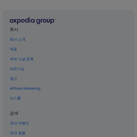
동단 호텔
베이징 승미 얼 가톨릭 교회 근처 호텔
베이징 사범 대학교 근처 호텔
회사
베이하이 공원 근처 호텔
회사 소개
베이징의 사우나가 있는 호텔
채용
시청의 사우나가 있는 호텔
숙박 시설 등록
천안문 광장 근처 호텔
파트너십
베이징의 아파트
광고
고궁 박물관 근처 호텔
Affiliate Marketing
베이징 시내의 5성급 호텔
베이징의 럭셔리 호텔
뉴스룸
베이징 시내의 3성급 호텔
검색
베이징의 온천 호텔
국내 여행지
베이징 시내의 반려동물 동반 가능 호텔
국내 호텔
왕푸징 거리 근처 호텔