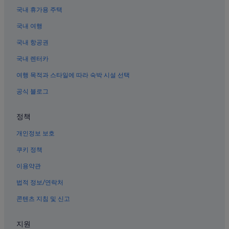
국내 휴가용 주택
베이징 전시센터 근처 호텔
국내 여행
시청의 스파가 있는 리조트 및 호텔
정양문 근처 호텔
국내 항공권
성모 마리아 축일 성당 근처 호텔
국내 렌터카
베이징 시내의 공항 셔틀 제공 호텔
여행 목적과 스타일에 따라 숙박 시설 선택
베이징의 2성급 호텔
공식 블로그
베이징 호텔
정책
베이징의 가족 여행 호텔
개인정보 보호
팡산의 허니문 리조트 및 호텔
시청의 4성급 호텔
쿠키 정책
베이징의 웨딩 호텔
이용약관
시청 호텔
법적 정보/연락처
쉬안우의 4성급 호텔
콘텐츠 지침 및 신고
베이징의 4성급 호텔
지원
톈안먼 근처 호텔