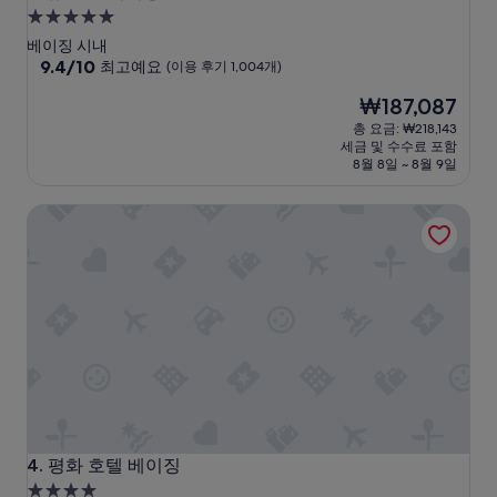
5.0
성
베이징 시내
급
10
9.4/10
최고예요
(이용 후기 1,004개)
점
숙
현
₩187,087
만
박
재
점
총 요금: ₩218,143
시
요
중
세금 및 수수료 포함
설
금
9.4
8월 8일 ~ 8월 9일
₩187,087
점,
최
평화 호텔 베이징
고
예
요,
(이
용
후
기
1,004
개)
평화 호텔 베이징
4. 평화 호텔 베이징
4.0