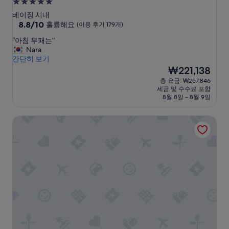
5.0
성
베이징 시내
급
10
8.8/10
훌륭해요
(이용 후기 179개)
점
숙
“
“아침 부패는”
만
박
아
Nara
점
시
침
간단히 보기
중
부
설
현
₩221,138
8.8
패
재
점,
총 요금: ₩257,846
는
요
훌
세금 및 수수료 포함
”
금
륭
8월 8일 ~ 8월 9일
₩221,138
해
요,
더 리츠 칼튼 베이징 파이낸셜 스트리트
(이
용
후
기
179
개)