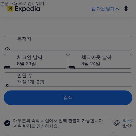
본문 내용으로 건너뛰기
앱 다운 받기
궁전 추천
목적지
목적지
체크인 날짜
체크아웃 날짜
8월 23일
8월 24일
인원 수
객실 1개, 2명
검색
대부분의 숙박 시설에서 전액 환불이 가능합니다.
익스피
계획 변경도 안심하세요.
할인받