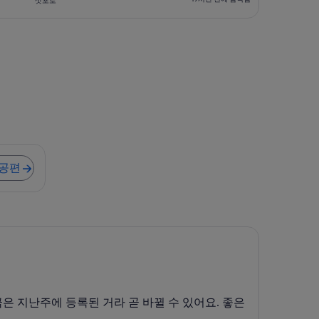
삿포로
검
19
색
시
됨
간
전
에
검
색
됨
 출발 항공편
항공편
요금은 지난주에 등록된 거라 곧 바뀔 수 있어요. 좋은