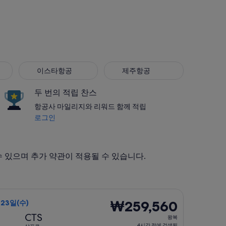
이스타항공
제주항공
이스타항공
제주항공
두 번의 적립 찬스
항공사 마일리지와 리워드 함께 적립
로그인
 수 있으며 추가 약관이 적용될 수 있습니다.
9월 23일(수)에 출발, 요금은 ₩253,160. 방금 검색됨
선택, 가는 항공편은 9월 1일(화)에 서울 출발 삿포로 도착, 오는 
₩259,560
₩259,560
 23일(수)
왕
CTS
왕복
복,
4시간 전에 검색됨