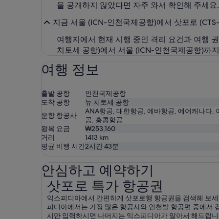
을 공개하지 않았다면 자주 와서 확인해 주세요
지금 서울 (ICN-인천국제공항)에서 삿포로 (CT
여행지에서 현재 시행 중인 격리 요건과 여행 
치토세 공항)에서 서울 (ICN-인천국제공항)까
여행 정보
출발 공항
인천국제공항
도착 공항
뉴 치토세 공항
ANA항공, 대한항공, 에바항공, 에어캐나다,
운항 항공사
공, 홍콩항공
왕복 요금
₩253,160
거리
1413
km
평균 비행 시간
2시간 43분
안심하고 예약하기
삿포로 특가 항공권
삿포로 특가 항공권
익스피디아에서 간편하게 삿포로행 항공권을 검색해 보세요
피디아에서는 가장 많은 항공사와 인천발 항공편 중에서 검
시만 입력하시면 나머지는 익스피디아가 알아서 해드립니다!