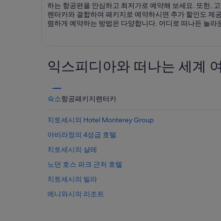
하는 항공편을 안심하고 최저가로 예약해 보세요. 또한, 
렌터카와 결합하여 패키지로 예약하시면 추가 할인도 제공됩
렴하게 예약하는 방법은 다양합니다. 어디로 떠나든 놀라
익스피디아와 떠나는 세계 
숙소
항공
패키지
렌터카
치토세시의 Hotel Monterey Group
아비라정의 4성급 호텔
치토세시의 샬레
노던 호스 파크 근처 호텔
치토세시의 빌라
에니와시의 리조트
도라에몬 와쿠와쿠 스카이 파크 근처 호텔