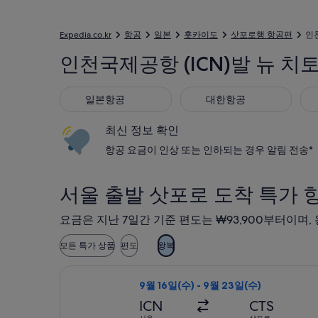
Expedia.co.kr
항공
일본
홋카이도
삿포로행 항공편
인
인천국제공항 (ICN)발 뉴 치토
일본항공
대한항공
티
일본항공
대한항공
최신 정보 확인
항공 요금이 인상 또는 인하되는 경우 알림 전송*
서울 출발 삿포로 도착 특가 
요금은 지난 7일간 기준 편도는 ₩93,900부터이며,
모든 특가 상품
편도
왕복
티웨이항공, 수하물 포함 항공편 선택, 가
9월 16일(수) - 9월 23일(수)
ICN
CTS