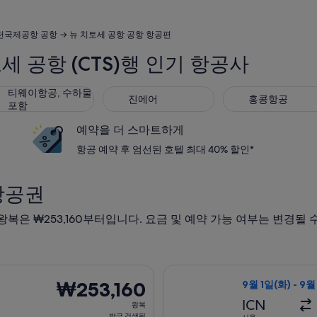
천국제공항 공항 → 뉴 치토세 공항 공항 항공편
세 공항 (CTS)행 인기 항공사
웨이항공, 수하물 포함
진에어
홍콩항공
티웨이항공, 수하물
진에어
홍콩항공
포함
예약을 더 스마트하게
항공 예약 후 엄선된 호텔 최대 40% 할인*
항공권
 왕복은 ₩253,160부터입니다. 요금 및 예약 가능 여부는 변경될
는 항공편은 9월 16일(수)에 서울 출발 삿포로 도착, 오는 항공편은 
티웨이항공 항공편 
₩253,160
₩253,160
9월 1일(화) - 9월
왕
ICN
왕복
복,
방금 검색됨