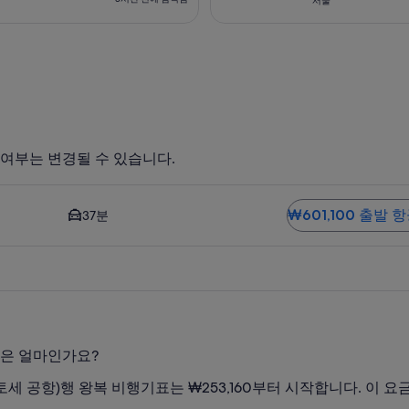
서울
검
3
색
시
됨
간
전
에
검
색
됨
 여부는 변경될 수 있습니다.
옵션입니다. 도심까지 평균 운전 시간은 37분입니다. ₩601,100
₩601,100 출발 
37분
은 얼마인가요?
치토세 공항)행 왕복 비행기표는 ₩253,160부터 시작합니다. 이 