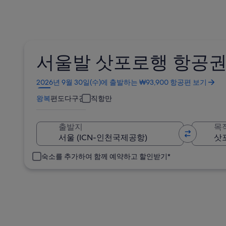
서울발 삿포로행 항공권
새
2026년 9월 30일(수)에 출발하는 ₩93,900 항공편 보기
창
왕복
편도
다구간
직항만
에
서
열
출발지
목
림
숙소를 추가하여 함께 예약하고 할인받기*