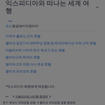
익스피디아와 떠나는 세계 여
행
숙소
항공
패키지
렌터카
아쿠아 플래닛 근처 호텔
클라크 공군기지 200주년 공원 및 레크리에이션 지역 근처 호텔
마발라카트 시티의 온수 욕조가 있는 호텔
발리바고의 럭셔리 호텔
발리바고의 아침 식사 제공 호텔
클라크 프리포트 호텔
클라크의 3성급 호텔
앙헬레스 시티의 발코니가 있는 호텔
*익스피디아 회원에게 제공됩니다.
미모사 골프 앤드 컨트리 클럽 근처 호텔
마발라카트 시티행 항공편
마비가 호텔
존 F. 케네디 국제공항 공항 → 클라크 국제공항 공항 항공편