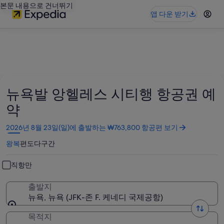
본문 내용으로 건너뛰기
앱 다운 받기
뉴욕발 앙헬레스 시티행 항공권 예
약
새
2026년 8월 23일(일)에 출발하는 ₩763,800 항공편 보기
창
왕복
편도
다구간
에
서
열
직항만
림
출발지
뉴욕, 뉴욕 (JFK-존 F. 케네디 국제공항)
목적지