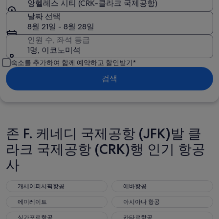
앙헬레스 시티 (CRK-클라크 국제공항)
날짜 선택
8월 21일 - 8월 28일
인원 수, 좌석 등급
1명, 이코노미석
숙소를 추가하여 함께 예약하고 할인받기*
검색
존 F. 케네디 국제공항 (JFK)발 클
라크 국제공항 (CRK)행 인기 항공
사
캐세이퍼시픽항공
에바항공
캐세이퍼시픽항공
에바항공
에미레이트
아시아나 항공
에미레이트
아시아나 항공
싱가포르항공
카타르항공
싱가포르항공
카타르항공