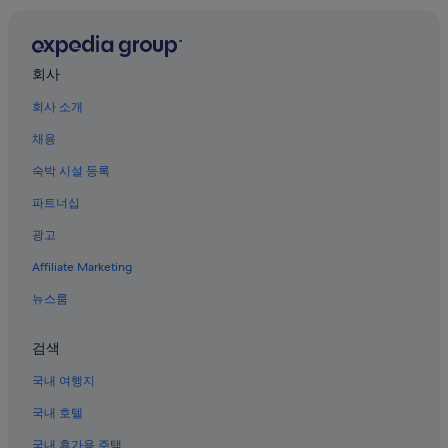
바야니한 공원 근처 호텔
워킹 스트리트 근처 호텔
마발라카트 시티의 리조트
회사
마발라카트 시티의 허니문 리조트 및 호텔
회사 소개
클락 자유 무역항 지구 근처 호텔
채용
홍등가 호텔
숙박 시설 등록
말라바니아스의 3성급 호텔
파트너십
발리바고의 온수 욕조가 있는 호텔
광고
클라크의 카지노 호텔
Affiliate Marketing
클라크의 비즈니스 호텔
뉴스룸
발리바고의 수영장이 있는 호텔
카지노 필리피노 근처 호텔
검색
스토첸버그 공원 근처 호텔
국내 여행지
타콘 호텔
국내 호텔
에스엠 시티 클락 근처 호텔
국내 휴가용 주택