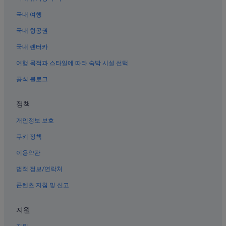
클라크의 가족 여행 호텔
국내 여행
클라크 호텔
국내 항공권
클라크 프리포트의 바닷가 호텔
국내 렌터카
홍등가의 허니문 리조트 및 호텔
여행 목적과 스타일에 따라 숙박 시설 선택
홍등가의 가족 여행 호텔
나용 필리피노 근처 호텔
공식 블로그
마발라카트 시티의 저렴한 호텔
정책
홍등가의 발코니가 있는 호텔
개인정보 보호
발리바고의 카지노 호텔
쿠키 정책
말라바니아스 호텔
이용약관
홍등가의 Best Western 호텔
법적 정보/연락처
마발라카트 시티의 해변 호텔
발리바고의 해변 호텔
콘텐츠 지침 및 신고
폰타나 카지노 근처 호텔
지원
클라크의 스파가 있는 리조트 및 호텔