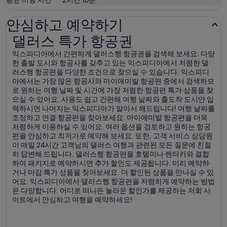
평균 비행 시간
2시간 16분
안심하고 예약하기
댈러스 특가 항공권
댈러스 특가 항공권
익스피디아에서 간편하게 댈러스행 항공권을 검색해 보세요. 다양
한 출발 도시와 항공사를 갖추고 있는 익스피디아에서 저렴한 댈
러스행 항공편을 다양한 조건으로 찾으실 수 있습니다. 익스피디
아에서는 가장 많은 항공사와 마이애미발 항공편 중에서 검색하므
로 원하는 여행 날짜 및 시간에 가장 저렴한 항공편 특가 상품을 찾
으실 수 있어요. 사용도 쉽고 간편해 여행 날짜와 출도착 도시만 입
력하시면 나머지는 익스피디아가 알아서 해드립니다! 여행 날짜를
조정하고 연결 항공편을 찾아보세요. 마이애미발 항공편을 더욱
저렴하게 이용하실 수 있어요. 여러 옵션을 검토하고 원하는 항공
편을 안심하고 최저가로 예약해 보세요. 또한, 고객 서비스 상담원
이 매일 24시간 고객님의 댈러스 여행과 관련된 모든 질문에 친절
히 답변해 드립니다. 댈러스행 항공편을 호텔이나 렌터카와 결합
하여 패키지로 예약하시면 추가 할인도 제공됩니다. 미리 예약하
거나 마감 특가 상품을 찾아보세요. 더 할인된 상품을 만나실 수 있
어요. 익스피디아에서 댈러스행 항공편을 저렴하게 예약하는 방법
은 다양합니다. 어디로 떠나든 놀라운 할인가를 제공하는 저희 사
이트에서 안심하고 여행을 예약하세요!