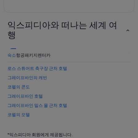
익스피디아와 떠나는 세계 여
행
숙소
항공
패키지
렌터카
로스 스튜어트 축구장 근처 호텔
그레이프바인의 캐빈
코펠의 콘도
그레이프바인 호텔
그레이프바인 밀스 몰 근처 호텔
코펠의 모텔
그레이프바인의 4성급 호텔
그레이프바인의 아파트
*익스피디아 회원에게 제공됩니다.