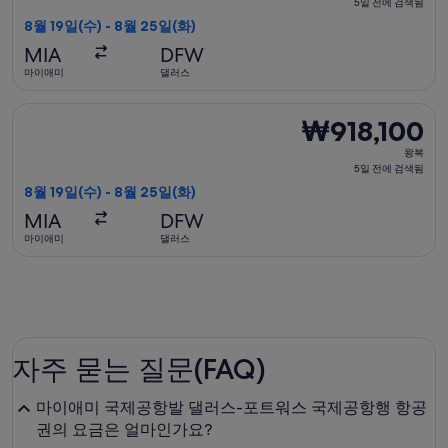
복,
5일 전에 검색됨
5
8월 19일(수) - 8월 25일(화)
일
MIA
DFW
전
마이애미
댈러스
에
검
아메리칸항공 항공편 선택, 가는 항공편은 8월 19일(수)에 마이애미
₩918,100
₩918,100
색
왕
됨
왕복
복,
5일 전에 검색됨
5
8월 19일(수) - 8월 25일(화)
일
MIA
DFW
전
마이애미
댈러스
에
검
색
됨
자주 묻는 질문(FAQ)
마이애미 국제공항발 댈러스-포트워스 국제공항행 항공
권의 요금은 얼마인가요?