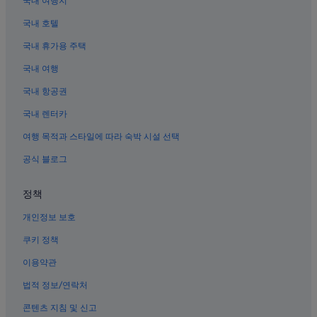
국내 여행지
베어 크리크 골프클럽 근처 호텔
국내 호텔
그레이프바인의 리조트
국내 휴가용 주택
딜레이니 포도원 근처 호텔
국내 여행
라스 콜리나스의 간이 주방이 있는 호텔
국내 항공권
히스토릭 다운타운 그레이프바인 호텔
국내 렌터카
코펠의 B&B
여행 목적과 스타일에 따라 숙박 시설 선택
코펠의 아파트식 호텔
코펠의 Fairmont 호텔
공식 블로그
율레스 호텔
정책
그레이프바인의 워터파크 호텔
개인정보 보호
밸리 랜치 호텔
쿠키 정책
그레이프바인의 수영장이 있는 호텔
이용약관
라스 콜리나스의 골프 호텔
법적 정보/연락처
코펠 호텔
댈러스-포트워스 국제공항 근처 호텔
콘텐츠 지침 및 신고