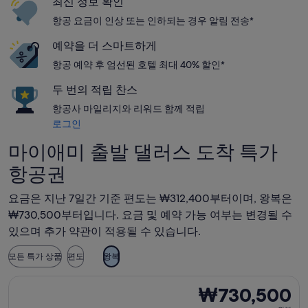
최신 정보 확인
항공 요금이 인상 또는 인하되는 경우 알림 전송*
예약을 더 스마트하게
항공 예약 후 엄선된 호텔 최대 40% 할인*
두 번의 적립 찬스
항공사 마일리지와 리워드 함께 적립
로그인
마이애미 출발 댈러스 도착 특가
항공권
요금은 지난 7일간 기준 편도는 ₩312,400부터이며, 왕복은
₩730,500부터입니다. 요금 및 예약 가능 여부는 변경될 수
있으며 추가 약관이 적용될 수 있습니다.
모든 특가 상품
편도
왕복
델타항공 항공편 선택, 가는 항공편은 8월 19일(수)에 마이애미 출
₩730,500
₩730,500
왕