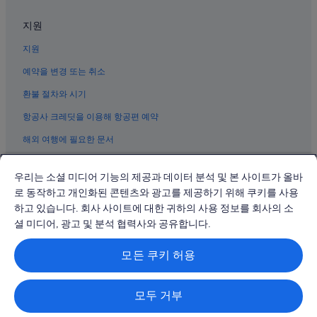
지원
지원
예약을 변경 또는 취소
환불 절차와 시기
항공사 크레딧을 이용해 항공편 예약
해외 여행에 필요한 문서
우리는 소셜 미디어 기능의 제공과 데이터 분석 및 본 사이트가 올바
로 동작하고 개인화된 콘텐츠와 광고를 제공하기 위해 쿠키를 사용
하고 있습니다. 회사 사이트에 대한 귀하의 사용 정보를 회사의 소
© 2026 Expedia, Inc., Expedia Group 계열사. All rights reserved.
Expedia 및 비행기 로고는 Expedia, Inc.의 상표 또는 등록 상표입니다.
셜 미디어, 광고 및 분석 협력사와 공유합니다.
분쟁 해결: 전화: 02-3480-0118, 이메일: travel@support.expedia.co.kr
트래블파트너익스체인지코리아 주식회사. 사업자등록번호: 821-88-01025
모든 쿠키 허용
익스피디아트래블코리아 주식회사, 서울특별시 종로구 종로5길 7(청진동).
사업자등록번호: 724-86-00245.
관광사업자등록번호: 제2016-000008호, 통신판매업신고번호: 2015-서울
종로-1091, 대표이사: 정경륜
모두 거부