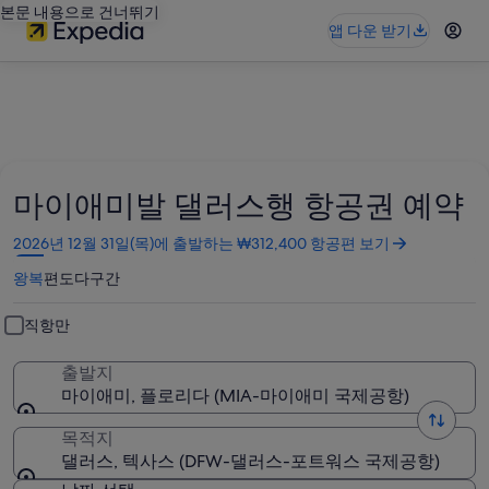
본문 내용으로 건너뛰기
앱 다운 받기
마이애미발 댈러스행 항공권 예약
새
2026년 12월 31일(목)에 출발하는 ₩312,400 항공편 보기
창
왕복
편도
다구간
에
서
열
직항만
림
출발지
마이애미, 플로리다 (MIA-마이애미 국제공항)
목적지
댈러스, 텍사스 (DFW-댈러스-포트워스 국제공항)