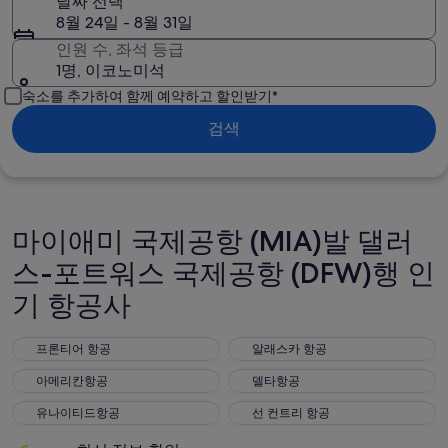
날짜 선택
8월 24일 - 8월 31일
인원 수, 좌석 등급
1명, 이코노미석
숙소를 추가하여 함께 예약하고 할인받기*
검색
마이애미 국제공항 (MIA)발 댈러
스-포트워스 국제공항 (DFW)행 인
기 항공사
프론티어 항공
알래스카 항공
프론티어 항공
알래스카 항공
아메리칸항공
델타항공
아메리칸항공
델타항공
유나이티드항공
선 컨트리 항공
유나이티드항공
선 컨트리 항공