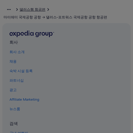
코펠의 아파트
댈러스행 항공편
그레이프바인의 공항 셔틀 제공 호텔
마이애미 국제공항 공항 → 댈러스-포트워스 국제공항 공항 항공편
레고랜드® 디스커버리 센터 근처 호텔
그레이프바인의 캐러밴 파크
그레이프바인의 모텔
회사
라스 콜리나스 호텔
회사 소개
카우보이스 골프장 근처 호텔
채용
사우스레이크의 모텔
숙박 시설 등록
카우보이 골프 클럽 근처 호텔
파트너십
그레이프바인의 스파가 있는 리조트 및 호텔
광고
그레이프바인의 온수 욕조가 있는 호텔
Affiliate Marketing
메시나 호프 그레이프바인 와이너리 근처 호텔
뉴스룸
그레이프바인의 주차 가능 호텔
라스 콜리나스의 발코니가 있는 호텔
검색
그레이프바인의 B&B