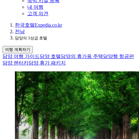
숙박 시설 등록
내 여행
고객 의견
한국
호텔
Expedia.co.kr
전남
담양의 3성급 호텔
여행 계획하기
담양 여행 가이드
담양 호텔
담양의 휴가용 주택
담양행 항공편
담양 렌터카
담양 휴가 패키지