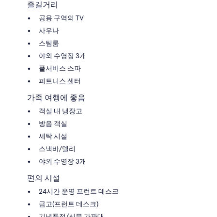
즐길거리
공용 구역의 TV
사우나
스팀룸
야외 수영장 3개
풀서비스 스파
피트니스 센터
가족 여행에 좋음
객실 내 냉장고
방음 객실
세탁 시설
스낵바/델리
야외 수영장 3개
편의 시설
24시간 운영 프런트 데스크
금고(프런트 데스크)
기념품점/신문 가판대