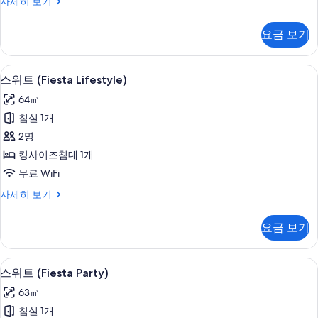
스
자세히 보기
사
탠
진
다
요금 보기
드
모
스
두
위
스위트 (Fiesta Lifestyle) | 고급 침
스
6
트
스위트 (Fiesta Lifestyle)
보
위
자
기
64㎡
세
트
히
침실 1개
(Fiesta
보
2명
기
Lifestyle)
킹사이즈침대 1개
사
무료 WiFi
진
스
자세히 보기
모
위
두
트
요금 보기
(Fiesta
보
Lifestyle)
기
자
스위트 (Fiesta Party) | 고급 침구, 
스
5
세
스위트 (Fiesta Party)
위
히
63㎡
보
트
기
침실 1개