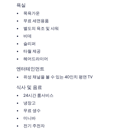
욕실
목욕가운
무료 세면용품
별도의 욕조 및 샤워
비데
슬리퍼
타월 제공
헤어드라이어
엔터테인먼트
위성 채널을 볼 수 있는 40인치 평면 TV
식사 및 음료
24시간 룸서비스
냉장고
무료 생수
미니바
전기 주전자