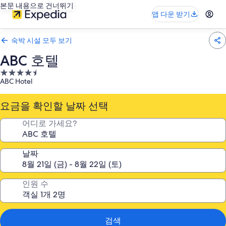
본문 내용으로 건너뛰기
앱 다운 받기
숙박 시설 모두 보기
ABC 호텔
4.5
ABC Hotel
성
급
요금을 확인할 날짜 선택
숙
박
어디로 가세요?
시
설
날짜
인원 수
검색