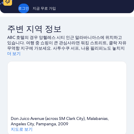
훌
훌
륭
륭
로그인
지금 무료 가입
해
해
요,
요,
이
이
주변 지역 정보
용
용
후
후
ABC 호텔의 경우 앙헬레스 시티 인근 말라바니아스에 위치하고
기
기
있습니다. 여행 중 쇼핑이 큰 관심사라면 워킹 스트리트, 클락 자유
287
147
무역항 지구에 가보세요. 사투수쿠 서프, 나용 필리피노도 놓치지
개
개
마세요. 일정에 여유가 있다면 골프 같은 액티비티를 위한 시간도
더 보기
가져보세요.
앙헬레스 시티 여행 가이드 보기
Don Juico Avenue (across SM Clark City), Malabanias,
Angeles City, Pampanga, 2009
지도로 보기