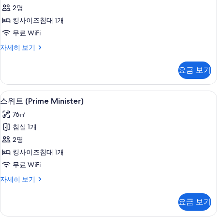
(Fiesta
2명
Party)
킹사이즈침대 1개
사
무료 WiFi
진
스
자세히 보기
모
위
두
트
요금 보기
(Fiesta
보
Party)
기
자
스위트 (Prime Minister) | 고급 침구
스
7
세
스위트 (Prime Minister)
위
히
76㎡
보
트
기
침실 1개
(Prime
2명
Minister)
킹사이즈침대 1개
사
무료 WiFi
진
스
자세히 보기
모
위
두
트
요금 보기
(Prime
보
Minister)