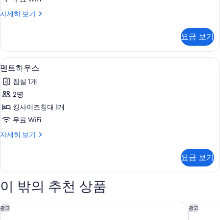
스
프
자세히 보기
위
레
트
지
요금 보기
덴
사
셜
진
스
펜트하우스 | 고급 침구, 미니바, 객실 내
펜
5
위
펜트하우스
모
트
트
두
침실 1개
자
하
세
보
2명
우
히
기
킹사이즈침대 1개
보
스
기
무료 WiFi
사
펜
자세히 보기
진
트
모
하
요금 보기
우
두
스
보
자
이 밖의 추천 상품
세
기
히
보
클라크 메리어트 호텔
힐튼 클라
광고
광고
기