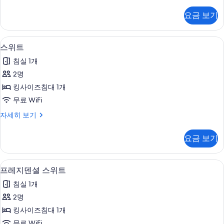
니
이
어
요금 보기
스
즈
위
침
트,
스위트 | 고급 침구, 미니바, 객실 내 금고
스
4
킹
스위트
대
위
사
1
침실 1개
이
트
개
즈
2명
사
침
사
킹사이즈침대 1개
대
진
진
1
무료 WiFi
모
개
모
스
자세히 보기
자
두
위
두
세
보
트
히
보
요금 보기
자
보
기
기
세
기
히
프레지덴셜 스위트 | 고급 침구, 미니바, 
프
5
보
프레지덴셜 스위트
레
기
침실 1개
지
2명
덴
킹사이즈침대 1개
셜
무료 WiFi