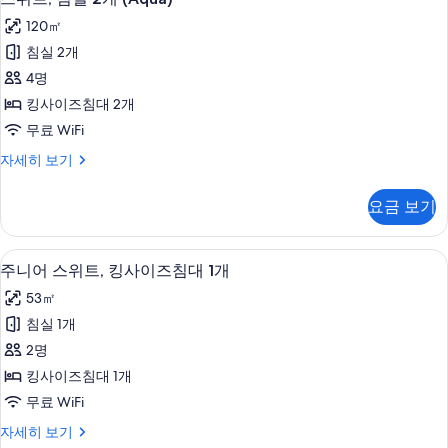
위
보
120㎡
기
트,
침실 2개
침
4명
실
킹사이즈침대 2개
2
무료 WiFi
개
스
자세히 보기
(Aqua)
위
사
트,
요금 보기
침
진
실
모
2
주니어 스위트, 킹사이즈침대 1개 | 고급 
주
두
4
개
주니어 스위트, 킹사이즈침대 1개
니
(Aqua)
보
53㎡
자
어
기
세
침실 1개
스
히
2명
보
위
기
킹사이즈침대 1개
트,
무료 WiFi
킹
주
자세히 보기
사