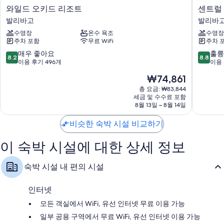
각각 다른 가구가 비치된 모든 137개 객실에는 편안하고 여유로운 숙박을
와
센
와일드 오키드 리조트
센트럴
위해 24시간 룸서비스, 고급 침구 외에도 노트북 보관이 가능한 금고, 에어
일
트
컨 같은 특전이 세심하게 준비되어 있습니다.
발리바고
발리바
드
럴
수영장
온수 욕조
수영장
오
파
이 밖에 다음과 같은 편의 시설 및 서비스를 모든 객실에서 이용하실 수 있
주차 포함
무료 WiFi
주차 
키
크
습니다.
드
타
10
10
매우 좋아요
훌륭
8.2
8.8
별도의 욕조/샤워 시설, 비데 및 무료 세면용품
리
워
점
점
이용 후기 496개
이용 
조
리
만
만
40인치 평면 TV - 위성 TV 채널 이용 가능
현
₩74,861
트
조
점
점
냉장고, 전기 주전자 및 하우스키핑 서비스(매일)
재
발
트
중
중
총 요금: ₩83,844
요
리
세금 및 수수료 포함
발
8.2
8.8
금
8월 13일 ~ 8월 14일
바
리
점,
점,
₩74,861
고
바
매
훌
비슷한 숙박 시설 비교하기
고
우
륭
좋
해
이 숙박 시설에 대한 상세 정보
아
요,
요,
이
이
용
숙박 시설 내 편의 시설
용
후
후
기
기
1,003
인터넷
496
개
모든 객실에서 WiFi, 유선 인터넷 무료 이용 가능
개
일부 공용 구역에서 무료 WiFi, 유선 인터넷 이용 가능