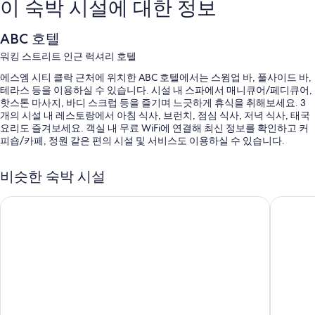
이 숙박 시설에 대한 정보
ABC 호텔
워킹 스트리트 인근 럭셔리 호텔
에스엠 시티 클락 근처에 위치한 ABC 호텔에서는 스윔업 바, 풀사이드 바,
테라스 등을 이용하실 수 있습니다. 시설 내 스파에서 매니큐어/페디큐어,
핫스톤 마사지, 바디 스크럽 등을 즐기며 느긋하게 휴식을 취해보세요. 3
개의 시설 내 레스토랑에서 아침 식사, 브런치, 점심 식사, 저녁 식사, 태국
요리도 즐겨보세요. 객실 내 무료 WiFi에 연결해 최신 정보를 확인하고 커
피숍/카페, 정원 같은 편의 시설 및 서비스도 이용하실 수 있습니다.
다음과 같은 편의 시설 및 서비스가 마련되어 있습니다.
비슷한 숙박 시설
카바나, 일광욕 의자, 스윔업 바 등을 갖춘 3 개 야외 수영장
와일드 오키드 리조트
센트럴 
셀프 주차 무료
주문식 아침 식사(요금 별도), ATM/은행 서비스 및 마사지/트리트먼트
룸
1개 회의실, 다국어 구사 가능 직원 및 TV(로비)
이용 후기에 따르면 고객들은 직원의 친절함에 상당히 만족합니다.
객실 특징