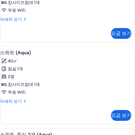
히
킹사이즈침대 1개
트
보
무료 WiFi
기
(New
주
자세히 보기
Millennium)
니
사
어
요금 보기
스
진
위
모
트
스위트 (Aqua) | 고급 침구, 미니바, 객
스
두
5
(New
스위트 (Aqua)
위
Millennium)
보
40㎡
자
트
기
세
침실 1개
(Aqua)
히
2명
보
사
기
킹사이즈침대 1개
진
무료 WiFi
모
스
자세히 보기
두
위
보
트
요금 보기
(Aqua)
기
자
세
스위트, 침실 2개 (Aqua) | 고급 침구,
스
12
히
스위트, 침실 2개 (Aqua)