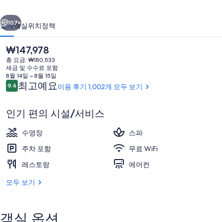
갤
이전
다음
러
107+
소개
객실
위치
정책
리
현
₩147,978
재
총 요금: ₩180,533
가
세금 및 수수료 포함
격
8월 14일 ~ 8월 15일
은
이
최고예요
9.4
이용 후기 1,002개 모두 보기
10점 만점 중 9.4점.
₩147,978
용
후
인기 편의 시설/서비스
기
전용 스파 욕조
수영장
스파
주차 포함
무료 WiFi
레스토랑
에어컨
모두 보기
객실 옵션