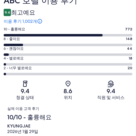
ABC 호텔 이용 후기
용
최고예요
9.4
후
이용 후기 1,002개
기
평
10 - 훌륭해요
772
점
평
8 - 좋아요
148
10
점
평
-
6 - 괜찮아요
44
8
훌
점
평
-
4 - 별로예요
18
륭
6
좋
점
평
-
2 - 너무 별로예요
20
해
아
4
괜
점
요.
-
요.
찮
2
1002
별
1002
-
아
개
9.4
8.6
9.4
로
개
너
요.
이
청결 상태
위치
직원 및 서비스
예
이
무
1002
용
요.
용
이
별
개
후
실제 이용 고객 후기
1002
후
로
이
기
용
10/10 - 훌륭해요
개
기
예
용
중
이
중
후
KYUNGJAE
요.
후
772
용
148
2026년 1월 29일
1002
기
개