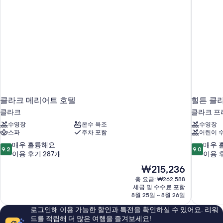
클라크 메리어트 호텔
힐튼 클라
클라크
클라크 프
수영장
온수 욕조
수영장
스파
주차 포함
어린이 
10
10
매우 훌륭해요
매우 
9.2
9.0
점
점
이용 후기 287개
이용 후
만
만
현
₩215,236
점
점
재
총 요금: ₩262,588
중
중
요
세금 및 수수료 포함
9.2
9.0
금
8월 25일 ~ 8월 26일
점,
점,
₩215,236
매
매
로그인해 이용 가능한 할인과 특전을 확인하실 수 있어요. 리워
우
우
드를 적립해 더 많은 여행을 즐겨보세요!