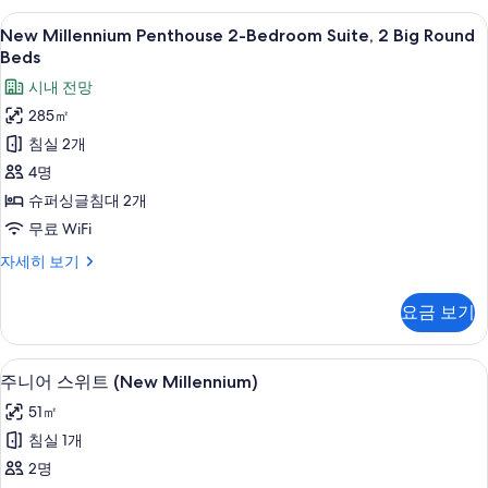
기
자
New
New Millennium Penthouse 2-Bedr
9
세
New Millennium Penthouse 2-Bedroom Suite, 2 Big Round
Millennium
히
Beds
보
Penthouse
시내 전망
기
2-
285㎡
Bedroom
침실 2개
Suite,
2
4명
Big
슈퍼싱글침대 2개
Round
무료 WiFi
Beds
New
자세히 보기
사
Millennium
Penthouse
진
요금 보기
2-
모
Bedroom
두
Suite,
주니어 스위트 (New Millennium) | 
주
5
2
주니어 스위트 (New Millennium)
보
니
Big
51㎡
기
Round
어
Beds
침실 1개
스
자
2명
세
위