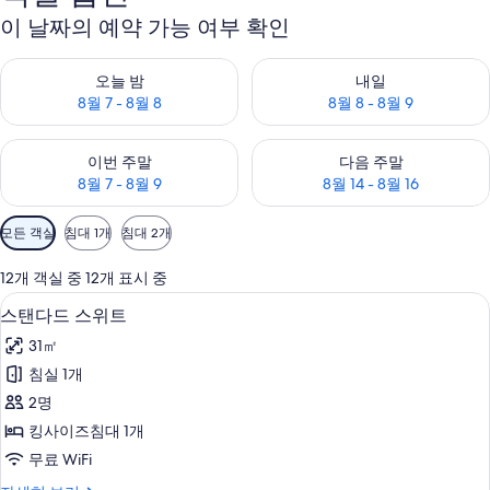
이 날짜의 예약 가능 여부 확인
오늘 밤 예약 가능 여부 확인, 8월 7 - 8월 8
내일 예약 가능 여부 확인, 8월 8 
오늘 밤
내일
8월 7 - 8월 8
8월 8 - 8월 9
이번 주말 예약 가능 여부 확인, 8월 7 - 8월 9
다음 주말 예약 가능 여부 확인, 8월
이번 주말
다음 주말
8월 7 - 8월 9
8월 14 - 8월 16
객
모든 객실
침대 1개
침대 2개
실
에
12개 객실 중 12개 표시 중
사
스탠다드 스위트 | 고급 침구, 미니바, 객
스
6
스탠다드 스위트
용
탠
가
31㎡
다
능
침실 1개
드
한
2명
스
필
킹사이즈침대 1개
터
위
무료 WiFi
트