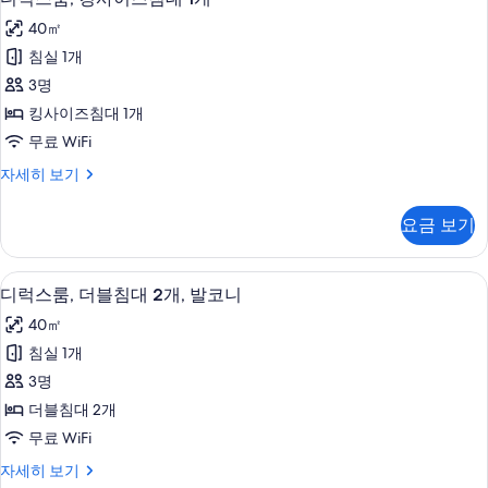
럭
즈
발
40㎡
침
스
코
대
침실 1개
룸,
1
니
3명
개,
킹
사
발
킹사이즈침대 1개
사
코
진
무료 WiFi
니
이
모
자
디
자세히 보기
즈
세
럭
두
히
침
스
보
요금 보기
보
룸,
대
기
기
킹
1
사
디럭스룸, 더블침대 2개, 발코니 | 미니바
디
6
이
개
디럭스룸, 더블침대 2개, 발코니
럭
즈
사
40㎡
침
스
진
대
침실 1개
룸,
1
모
3명
개
더
두
자
더블침대 2개
블
세
보
무료 WiFi
히
침
기
보
디
자세히 보기
대
기