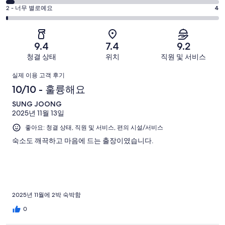
좋
점
평
-
2 - 너무 별로예요
4
해
아
4
괜
점
요.
-
요.
찮
2
287
별
287
-
아
개
9.4
7.4
9.2
로
개
너
요.
이
청결 상태
위치
직원 및 서비스
예
이
무
287
용
요.
용
이
별
개
후
실제 이용 고객 후기
287
후
로
이
기
용
10/10 - 훌륭해요
개
기
예
용
중
이
중
후
SUNG JOONG
요.
후
210
용
45
2025년 11월 13일
287
기
기
개
후
개
개
좋아요: 청결 상태, 직원 및 서비스, 편의 시설/서비스
중
기
이
16
숙소도 깨끅하고 마음에 드는 출장이였습니다.
중
용
개
12
후
개
기
중
4
2025년 11월에 2박 숙박함
개
0