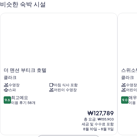
다.
비슷한 숙박 시설
야외 수영장
더 맨션 부티크 호텔
스위소텔
셀프 주차 무료
뷔페 아침 식사(요금 별도), 간편 체크아웃 및 간편 체크인
정수기, 엘리베이터 및 콘시어지 서비스
객실 특징
모든 260개 객실에는 24시간 룸서비스, 에어컨 외에도 특별한 숙박 경험
을 위해 무료 WiFi, 금고도 준비되어 있습니다.
더
스
더 맨션 부티크 호텔
스위소
이 밖에 다음과 같은 편의 시설 및 서비스를 모든 객실에서 이용하실 수 있
맨
위
클라크
클라크
습니다.
션
소
수영장
아침 식사 포함
수영장
부
텔
재활용 및 LED 전구
스파
어린이 수영장
어린이
티
클
욕실 - 비데 및 헤어드라이어 이용 가능
크
라
10
10
최고예요
매우
9.6
9.0
호
크
점
점
이용 후기 58개
이용 
LED TV - 프리미엄 TV 채널 이용 가능
텔
필
만
만
냉장고, 무료 추가 침대 및 커피/티 메이커
현
₩127,789
클
리
점
점
재
라
핀
중
중
총 요금: ₩155,903
요
크
세금 및 수수료 포함
클
9.6
9.0
금
8월 10일 ~ 8월 11일
라
점,
점,
₩127,789
크
최
매