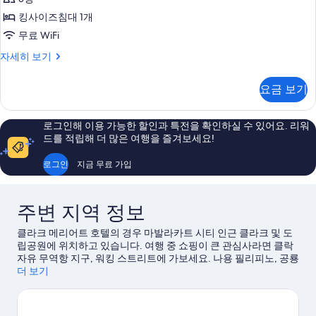
즈
티
개,
침
킹사이즈침대 1개
브
대
골
무료 WiFi
1
스
프
개,
이
자세히 보기
위
골
그
장
프
트,
제
전
요금 보기
장
큐
킹
전
망
티
사
망
브
사
로그인해 이용 가능한 할인과 특전을 확인하실 수 있어요. 리워
자
스
이
드를 적립해 더 많은 여행을 즐겨보세요!
진
세
위
즈
히
트,
모
로그인
지금 무료 가입
보
킹
침
두
기
사
대
이
보
주변 지역 정보
1
즈
기
침
개,
클라크 메리어트 호텔의 경우 마발라카트 시티 인근 클라크 및 도
대
골
립공원에 위치하고 있습니다. 여행 중 쇼핑이 큰 관심사라면 클락
1
자유 무역항 지구, 워킹 스트리트에 가보세요. 나용 필리피노, 공룡
개,
프
섬도 놓치지 마세요.
더 보기
마발라카트 시티 여행 가이드 보기
골
장
프
장
전
전