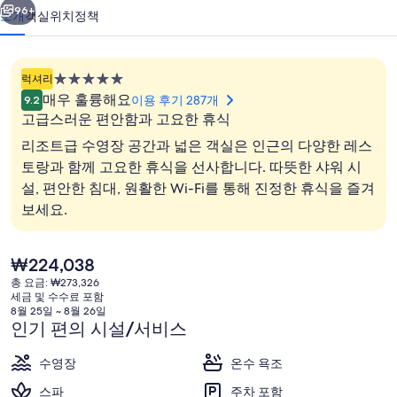
호
96+
소개
객실
위치
정책
텔
의
5.0
럭셔리
사
성
매우 훌륭해요
이용 후기 287개
9.2
급
진
고급스러운 편안함과 고요한 휴식
숙
리조트급 수영장 공간과 넓은 객실은 인근의 다양한 레스
갤
박
토랑과 함께 고요한 휴식을 선사합니다. 따뜻한 샤워 시
러
시
설, 편안한 침대, 원활한 Wi-Fi를 통해 진정한 휴식을 즐겨
설
6 개의 레스토랑, 아침 식사, 점심 식사 
리
보세요.
현
₩224,038
재
총 요금: ₩273,326
가
세금 및 수수료 포함
격
8월 25일 ~ 8월 26일
은
인기 편의 시설/서비스
₩224,038
수영장
온수 욕조
스파
주차 포함