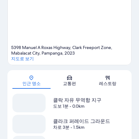
망
망
사
자
세
진
히
모
보
기
두
보
5398 Manuel A Roxas Highway, Clark Freeport Zone,
기
Mabalacat City, Pampanga, 2023
지도로 보기
지도
인근 명소
교통편
레스토랑
클락 자유 무역항 지구
도보 1분
- 0.0km
클라크 퍼레이드 그라운드
차로 3분
- 1.5km