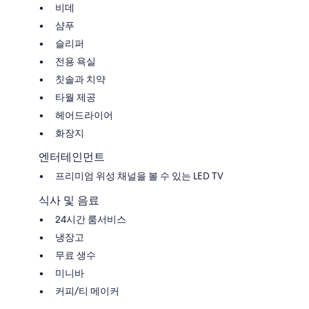
비데
샴푸
슬리퍼
전용 욕실
칫솔과 치약
타월 제공
헤어드라이어
화장지
엔터테인먼트
프리미엄 위성 채널을 볼 수 있는 LED TV
식사 및 음료
24시간 룸서비스
냉장고
무료 생수
미니바
커피/티 메이커