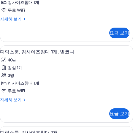
기
히
킹사이즈침대 1개
트,
보
무료 WiFi
기
침
디
자세히 보기
실
럭
1
스
요금 보기
스
개
위
사
트,
디럭스룸, 킹사이즈침대 1개, 발코니 | 
디
7
침
진
디럭스룸, 킹사이즈침대 1개, 발코니
럭
실
모
40㎡
1
스
두
개
침실 1개
룸,
자
보
3명
세
킹
기
히
킹사이즈침대 1개
사
보
무료 WiFi
기
이
디
자세히 보기
즈
럭
침
스
요금 보기
룸,
대
킹
1
사
미니바, 객실 내 금고, 책상, 다리미/다
디
8
이
개,
디럭스룸, 킹사이즈침대 1개