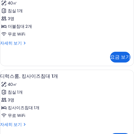
가
40㎡
스
능
침실 1개
룸,
한
3명
더
필
더블침대 2개
터
블
무료 WiFi
침
디
자세히 보기
대
럭
2
스
요금 보기
룸,
개
더
사
블
미니바, 객실 내 금고, 책상, 다리미/다
디
9
침
진
디럭스룸, 킹사이즈침대 1개
럭
대
모
40㎡
2
스
두
개
침실 1개
룸,
자
보
3명
세
킹
기
히
킹사이즈침대 1개
사
보
무료 WiFi
기
이
디
자세히 보기
즈
럭