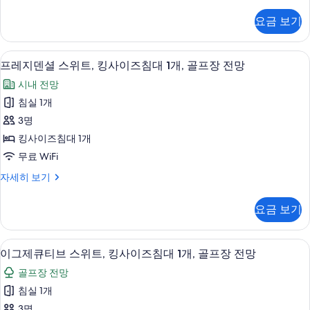
럭
2
스
요금 보기
룸,
개,
더
발
블
프레지덴셜 스위트, 킹사이즈침대 1개, 골
프
10
침
코
프레지덴셜 스위트, 킹사이즈침대 1개, 골프장 전망
레
대
니
시내 전망
2
지
사
개,
침실 1개
덴
발
진
3명
코
셜
모
니
킹사이즈침대 1개
스
자
두
무료 WiFi
세
위
보
히
프
자세히 보기
트,
보
레
기
기
킹
지
요금 보기
덴
사
셜
이
스
이그제큐티브 스위트, 킹사이즈침대 1개, 
이
7
위
이그제큐티브 스위트, 킹사이즈침대 1개, 골프장 전망
즈
그
트,
침
골프장 전망
킹
제
사
대
침실 1개
큐
이
1
3명