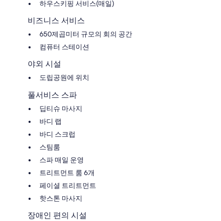
하우스키핑 서비스(매일)
비즈니스 서비스
650제곱미터 규모의 회의 공간
컴퓨터 스테이션
야외 시설
도립공원에 위치
풀서비스 스파
딥티슈 마사지
바디 랩
바디 스크럽
스팀룸
스파 매일 운영
트리트먼트 룸 6개
페이셜 트리트먼트
핫스톤 마사지
장애인 편의 시설