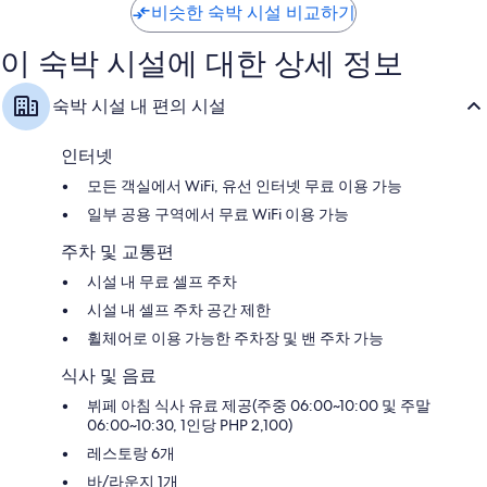
비슷한 숙박 시설 비교하기
고
우
예
훌
이 숙박 시설에 대한 상세 정보
요,
륭
이
해
용
요,
숙박 시설 내 편의 시설
후
이
기
용
58
후
인터넷
개
기
모든 객실에서 WiFi, 유선 인터넷 무료 이용 가능
138
개
일부 공용 구역에서 무료 WiFi 이용 가능
주차 및 교통편
시설 내 무료 셀프 주차
시설 내 셀프 주차 공간 제한
휠체어로 이용 가능한 주차장 및 밴 주차 가능
식사 및 음료
뷔페 아침 식사 유료 제공(주중 06:00~10:00 및 주말
06:00~10:30, 1인당 PHP 2,100)
레스토랑 6개
바/라운지 1개