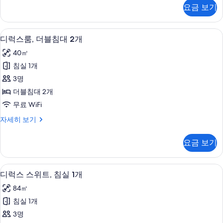
침
스
요금 보기
룸,
대
킹
1
사
미니바, 객실 내 금고, 책상, 다리미/다
디
7
이
개
디럭스룸, 더블침대 2개
럭
즈
사
40㎡
침
스
진
대
침실 1개
룸,
1
모
3명
개
더
두
자
더블침대 2개
블
세
보
무료 WiFi
히
침
기
보
디
자세히 보기
대
기
럭
2
스
요금 보기
룸,
개
더
사
블
디럭스 스위트, 침실 1개 | 미니바, 객실
디
9
침
진
디럭스 스위트, 침실 1개
럭
대
모
84㎡
2
스
두
개
침실 1개
스
자
보
3명
세
위