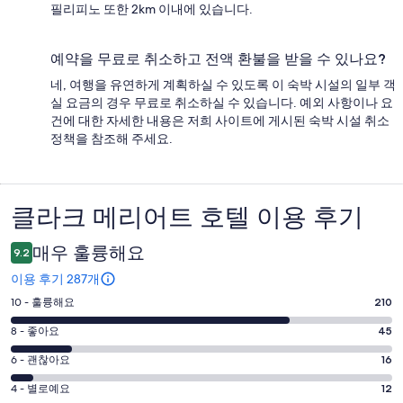
필리피노 또한 2km 이내에 있습니다.
예약을 무료로 취소하고 전액 환불을 받을 수 있나요?
네, 여행을 유연하게 계획하실 수 있도록 이 숙박 시설의 일부 객
실 요금의 경우 무료로 취소하실 수 있습니다. 예외 사항이나 요
건에 대한 자세한 내용은 저희 사이트에 게시된 숙박 시설 취소
정책을 참조해 주세요.
클라크 메리어트 호텔 이용 후기
이
용
매우 훌륭해요
9.2
후
이용 후기 287개
기
평
10 - 훌륭해요
210
점
평
8 - 좋아요
45
10
점
평
-
6 - 괜찮아요
16
8
훌
점
평
-
4 - 별로예요
12
륭
6