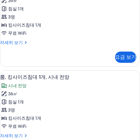
모
39㎡
수
사
두
전
침실 1개
이
망
보
3명
자
즈
기
세
킹사이즈침대 1개
침
히
무료 WiFi
보
대
기
룸,
자세히 보기
1
킹
개,
사
요금 보기
이
장
즈
애
침
룸, 킹사이즈침대 1개, 시내 전망 | 고급
룸,
7
대
인
룸, 킹사이즈침대 1개, 시내 전망
킹
1
지
시내 전망
개,
사
원
장
36㎡
이
애
(Shower)
침실 1개
인
즈
사
지
3명
침
원
진
킹사이즈침대 1개
(Shower)
대
모
무료 WiFi
자
1
세
두
룸,
자세히 보기
개,
히