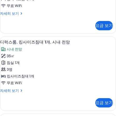
사
전
모
무료 WiFi
망
진
자
두
모
스
자세히 보기
세
위
보
히
두
트
보
기
요금 보기
보
(CHICAGO
기
AVENUE
기
SUITE)
디럭스룸, 킹사이즈침대 1개, 시내 전망 
디
4
자
디럭스룸, 킹사이즈침대 1개, 시내 전망
럭
세
시내 전망
히
스
보
35㎡
룸,
기
침실 1개
킹
3명
사
킹사이즈침대 1개
이
무료 WiFi
즈
디
자세히 보기
침
럭
대
스
요금 보기
룸,
1
킹
개,
사
스위트 (LAKE MICHIGAN SUITE) 