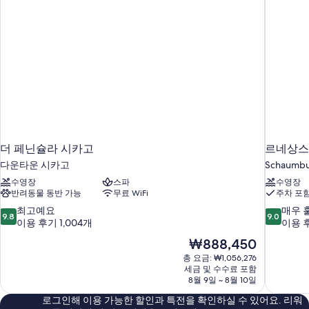
더 페닌슐라 시카고
르네상스
다운타운 시카고
Schaumb
수영장
스파
수영장
반려동물 동반 가능
무료 WiFi
주차 포
10
10
최고예요
매우 
9.8
9.0
점
점
이용 후기 1,004개
이용 후
만
만
현
₩888,450
점
점
재
총 요금: ₩1,056,276
중
중
요
세금 및 수수료 포함
9.8
9.0
금
8월 9일 ~ 8월 10일
점,
점,
₩888,450
최
매
로그인해 이용 가능한 할인과 특전을 확인하실 수 있어요. 리워