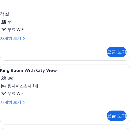
객실
4명
무료 WiFi
객
자세히 보기
실
자
요금 보기
세
히
보
King
고급 침구, 오리/거위털 이불, 필로우탑 
5
기
King Room With City View
Room
3명
With
킹사이즈침대 1개
City
View
무료 WiFi
사
King
자세히 보기
Room
진
With
모
요금 보기
City
두
View
자