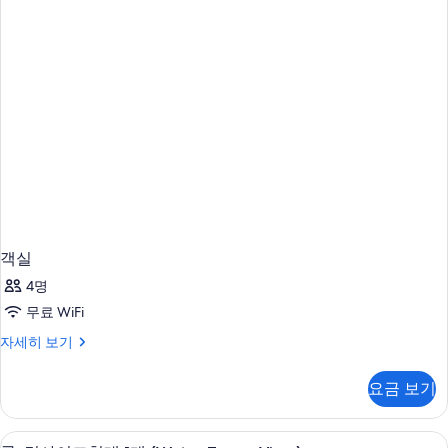
용
가
능
한
필
터
객실
4명
무료 WiFi
객
자세히 보기
실
자
요금 보기
세
히
보
고급 침구, 오리/거위털 이불, 필로우탑 
룸,