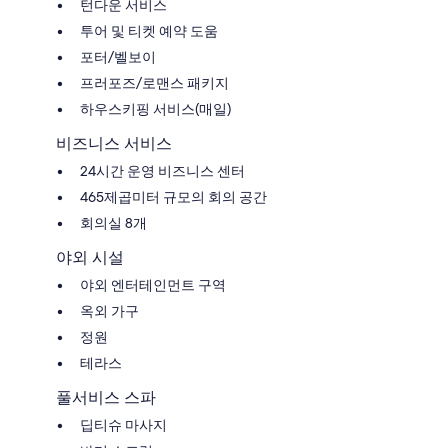
턴다운 서비스
투어 및 티켓 예약 도움
포터/벨보이
프러포즈/로맨스 패키지
하우스키핑 서비스(매일)
비즈니스 서비스
24시간 운영 비즈니스 센터
465제곱미터 규모의 회의 공간
회의실 8개
야외 시설
야외 엔터테인먼트 구역
옥외 가구
정원
테라스
풀서비스 스파
딥티슈 마사지