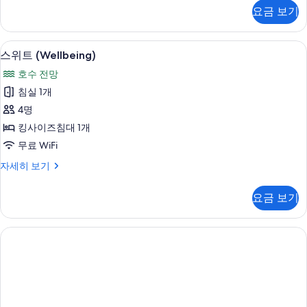
모
라
요금 보기
스
두
(Water
보
Tower)
스위트 (Wellbeing) | 거실 공간 | 위
스
기
5
자
스위트 (Wellbeing)
위
세
호수 전망
히
트
보
침실 1개
(Wellbeing)
기
4명
사
킹사이즈침대 1개
진
무료 WiFi
모
스
자세히 보기
두
위
보
트
요금 보기
(Wellbeing)
기
자
세
히
보
기