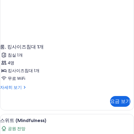
룸, 킹사이즈침대 1개
침실 1개
4명
킹사이즈침대 1개
무료 WiFi
룸,
자세히 보기
킹
사
요금 보기
이
즈
침
스위트 (Mindfulness) | 테라스/파티오
스
5
대
스위트 (Mindfulness)
위
1
공원 전망
개
트