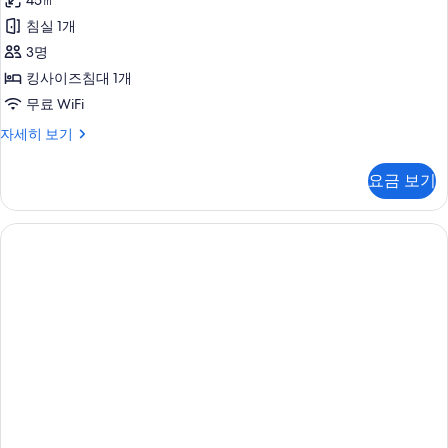
45㎡
(Water
침실 1개
Tower)
3명
사
킹사이즈침대 1개
진
무료 WiFi
모
스
자세히 보기
두
위
보
트
요금 보기
(Water
기
Tower)
자
세
히
보
기