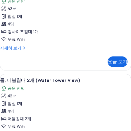
사
공원 전망
개,
위
진
호
63㎡
트
수
모
침실 1개
전
사
두
망
4명
진
자
보
킹사이즈침대 1개
세
모
기
무료 WiFi
히
두
보
Park,
자세히 보기
보
기
스
기
위
요금 보기
트
자
세
고급 침구, 오리/거위털 이불, 필로우탑 
룸,
5
히
룸, 더블침대 2개 (Water Tower View)
더
보
공원 전망
기
블
42㎡
침
침실 1개
대
4명
2
더블침대 2개
개
무료 WiFi
(Water