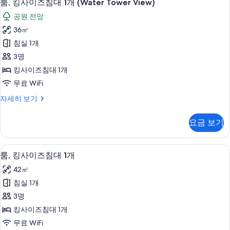
6
기
룸, 킹사이즈침대 1개 (Water Tower View)
킹
공원 전망
사
36㎡
이
침실 1개
즈
3명
침
킹사이즈침대 1개
대
무료 WiFi
1
룸,
자세히 보기
개
킹
(Water
사
요금 보기
Tower
이
즈
View)
침
룸, 킹사이즈침대 1개 | 고급 침구, 오리
룸,
사
4
대
룸, 킹사이즈침대 1개
킹
1
진
42㎡
개
사
모
(Water
침실 1개
이
두
Tower
3명
View)
즈
보
자
킹사이즈침대 1개
침
기
세
무료 WiFi
히