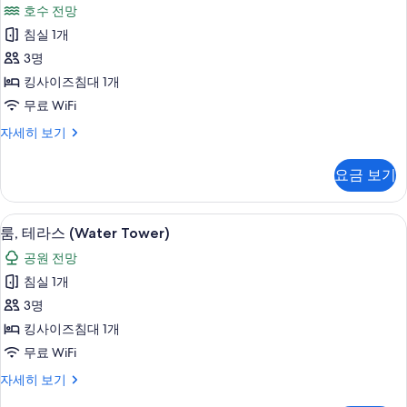
레
사
호수 전망
개,
지
진
발
침실 1개
덴
코
모
3명
니
셜
두
자
킹사이즈침대 1개
스
세
보
무료 WiFi
히
위
기
보
프
자세히 보기
트
기
레
사
지
요금 보기
덴
진
셜
모
스
룸, 테라스 (Water Tower) | 고급 
룸,
4
위
룸, 테라스 (Water Tower)
두
테
트
보
공원 전망
자
라
세
기
침실 1개
스
히
3명
보
(Water
기
킹사이즈침대 1개
Tower)
무료 WiFi
사
룸,
자세히 보기
진
테