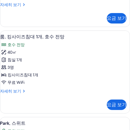
대
보
룸,
자세히 보기
1
기
킹
개
사
요금 보기
이
사
즈
진
침
룸, 킹사이즈침대 1개, 호수 전망 | 고급
룸,
3
대
모
룸, 킹사이즈침대 1개, 호수 전망
킹
1
두
호수 전망
개
사
보
자
40㎡
이
세
기
침실 1개
히
즈
보
3명
침
기
킹사이즈침대 1개
대
무료 WiFi
1
룸,
자세히 보기
개,
킹
호
사
요금 보기
이
수
즈
전
침
Park,
Park, 스위트 | 고급 침구, 오리/거위털
7
대
망
Park, 스위트
스
1