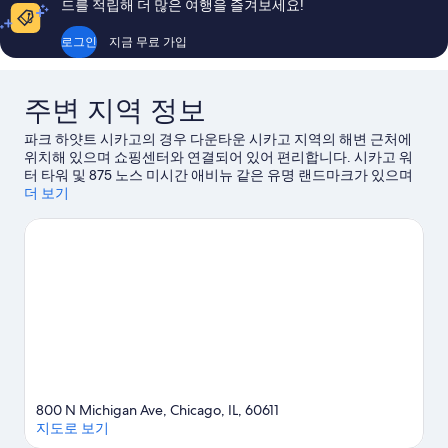
고
우
드를 적립해 더 많은 여행을 즐겨보세요!
예
훌
요,
륭
로그인
지금 무료 가입
이
해
용
요,
후
이
주변 지역 정보
기
용
1,004
후
파크 하얏트 시카고의 경우 다운타운 시카고 지역의 해변 근처에
개
기
위치해 있으며 쇼핑센터와 연결되어 있어 편리합니다. 시카고 워
1,005
터 타워 및 875 노스 미시간 애비뉴 같은 유명 랜드마크가 있으며
개
쇼핑을 제대로 즐길 수 있는 네이비 부두, 그린 시티 마켓도 방문해
더 보기
볼 만합니다. 링컨 파크 동물원도 놓치지 마세요. 근처에서 카야킹,
수상 스키, 패러세일링 또는 하이킹/바이킹 같은 야외 활동도 즐겨
보세요.
시카고 여행 가이드 보기
800 N Michigan Ave, Chicago, IL, 60611
지도로 보기