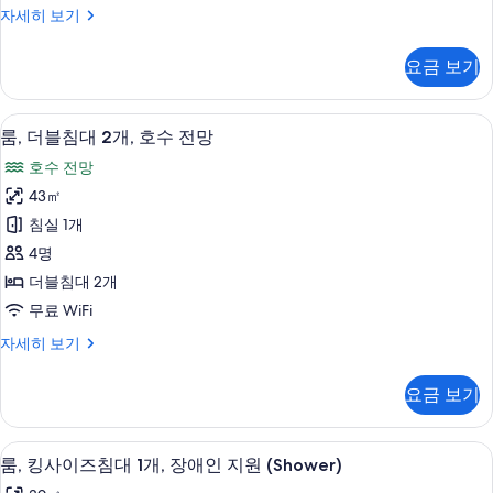
룸,
자세히 보기
Tower
더
View)
블
요금 보기
사
침
대
진
2
고급 침구, 오리/거위털 이불, 필로우탑 
룸,
모
4
개
룸, 더블침대 2개, 호수 전망
더
(Water
두
호수 전망
Tower
블
보
View)
43㎡
침
기
자
침실 1개
세
대
히
4명
2
보
더블침대 2개
기
개,
무료 WiFi
호
룸,
자세히 보기
수
더
전
블
요금 보기
침
망
대
사
2
룸, 킹사이즈침대 1개, 장애인 지원 (Sho
룸,
3
개,
진
룸, 킹사이즈침대 1개, 장애인 지원 (Shower)
킹
호