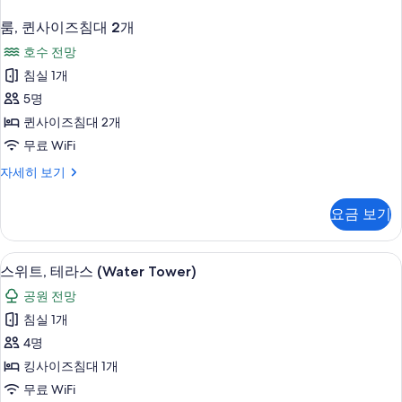
룸, 퀸사이즈침대 2개
호수 전망
침실 1개
5명
퀸사이즈침대 2개
무료 WiFi
룸,
자세히 보기
퀸
사
요금 보기
이
즈
침
스위트, 테라스 (Water Tower) | 고
스
6
대
스위트, 테라스 (Water Tower)
위
2
공원 전망
개
트,
자
침실 1개
테
세
4명
히
라
보
킹사이즈침대 1개
스
기
무료 WiFi
(Water