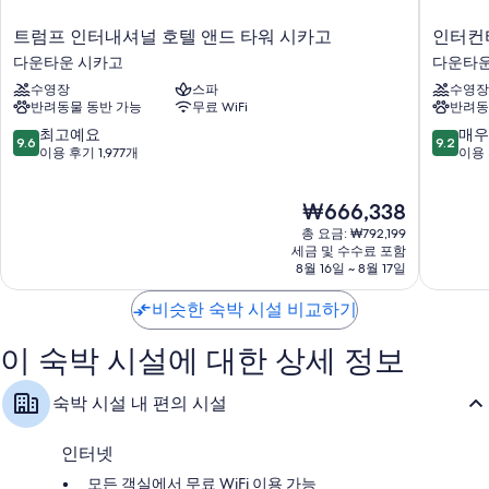
객실 특징
트
인
트럼프 인터내셔널 호텔 앤드 타워 시카고
인터컨
럼
터
모든 182개 객실에는 편안하고 여유로운 숙박을 위해 고급 침구, 노트북 보
다운타운 시카고
다운타운
프
컨
관이 가능한 금고 외에도 노트북 작업 공간, 에어컨 같은 특전이 마련되어
수영장
스파
수영장
인
티
있습니다.
반려동물 동반 가능
무료 WiFi
반려동
터
넨
내
탈
또한, 다음과 같은 편의 시설 및 서비스를 모든 객실에서 이용하실 수 있습
10
10
최고예요
매우
9.6
9.2
셔
시
니다.
점
점
이용 후기 1,977개
이용 
널
카
만
만
저자극성 침구, 필로우탑 매트리스 및 오리털 이불
호
고
점
점
현
₩666,338
텔
매
중
중
욕실 - 고급 세면용품 및 헤어드라이어 이용 가능
재
앤
그
9.6
9.2
총 요금: ₩792,199
65인치 HD TV - 스트리밍 서비스 및 프리미엄 TV 채널 이용 가능
요
드
니
점,
점,
세금 및 수수료 포함
금
타
8월 16일 ~ 8월 17일
피
최
매
옷장 또는 벽장, 무료 유아용 침대 및 커피/티 메이커
₩666,338
워
센
고
우
시
비슷한 숙박 시설 비교하기
트
예
훌
카
마
요,
륭
고
일
이
해
이 숙박 시설에 대한 상세 정보
다
바
용
요,
운
이
후
이
숙박 시설 내 편의 시설
타
IHG
기
용
운
다
1,977
후
시
운
개
기
인터넷
카
타
3,188
모든 객실에서 무료 WiFi 이용 가능
고
운
개