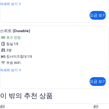
스
자세히 보기
Tower)
위
사
트,
요금 보기
테
진
라
모
스
스위트 (Dusable) | 고급 침구, 오리
스
두
7
(Water
스위트 (Dusable)
위
Tower)
보
호수 전망
자
트
기
세
침실 1개
(Dusable)
히
3명
보
사
기
킹사이즈침대 1개
진
무료 WiFi
모
스
자세히 보기
두
위
보
트
요금 보기
(Dusable)
기
자
세
이 밖의 추천 상품
히
보
기
더 페닌슐라 시카고
르네상스
광고
광고