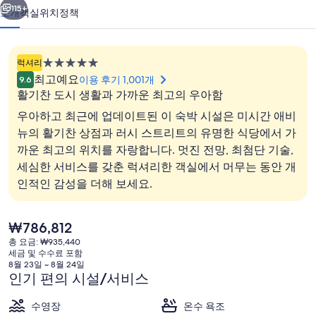
고
115+
소개
객실
위치
정책
의
사
5.0
럭셔리
진
성
최고예요
이용 후기 1,001개
9.6
급
갤
활기찬 도시 생활과 가까운 최고의 우아함
숙
우아하고 최근에 업데이트된 이 숙박 시설은 미시간 애비
러
박
뉴의 활기찬 상점과 러시 스트리트의 유명한 식당에서 가
리
시
까운 최고의 위치를 자랑합니다. 멋진 전망, 최첨단 기술,
설
아침 식사, 점심 식사, 저녁 식사 및 브
세심한 서비스를 갖춘 럭셔리한 객실에서 머무는 동안 개
인적인 감성을 더해 보세요.
현
₩786,812
재
총 요금: ₩935,440
가
세금 및 수수료 포함
격
8월 23일 ~ 8월 24일
은
인기 편의 시설/서비스
₩786,812
수영장
온수 욕조