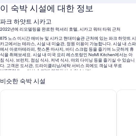
이 숙박 시설에 대한 정보
파크 하얏트 시카고
2022년에 리모델링을 완료한 럭셔리 호텔, 시카고 워터 타워 근처
875 노스 미시간 애비뉴 및 시카고 현대미술관 근처에 있는 파크 하얏트 시
카고에서는 테라스, 시설 내 미술관, 정원 이용이 가능합니다. 시설 내 스파
에서 아로마테라피, 핫스톤 마사지, 바디 스크럽 등을 즐기며 느긋하게 휴
식을 취해보세요. 시설 내 미국 요리 레스토랑인 NoMI Kitchen에서는 아
침 식사, 브런치, 점심 식사, 저녁 식사, 야외 다이닝 등을 즐기실 수 있습니
다. 고객은 도서관, 드라이클리닝/세탁 서비스 외에도 객실 내 무료
WiFi(50Mbps 이상 속도)에 연결하실 수 있습니다.
이 호텔에서는 다음과 같은 편의 시설 및 서비스를 함께 이용하실 수 있습
비슷한 숙박 시설
니다.
트럼프 인터내셔널 호텔 앤드 타워 시카고
인터컨티
실내 수영장
리무진/타운카 서비스, 주문식 아침 식사(요금 별도) 및 주차 대행(요금
별도)
간편 체크아웃, 옥외 가구 및 투어/티켓 안내
귀중품 보관함(프런트 데스크), 커피/차(로비) 및 볼룸
이용 후기에 따르면 고객들은 직원의 친절함에 상당히 만족합니다.