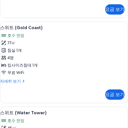
보
킹
보
시
사
기
기
요금 보기
이
내
즈
전
침
객실에서 보이는 전망
스
11
대
망
스위트 (Gold Coast)
위
1
사
호수 전망
개,
트
진
시
77㎡
(Gold
내
모
침실 1개
전
Coast)
두
망
4명
사
자
보
킹사이즈침대 1개
진
세
기
무료 WiFi
히
모
보
스
자세히 보기
두
기
위
보
트
요금 보기
(Gold
기
Coast)
자
고급 침구, 오리/거위털 이불, 필로우탑 
스
6
세
스위트 (Water Tower)
위
히
호수 전망
보
트
기