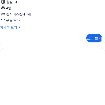
자
침실 1개
(Mindfulness)
세
4명
히
사
보
킹사이즈침대 1개
진
기
무료 WiFi
모
스
자세히 보기
두
위
보
트
요금 보기
(Mindfulness)
기
자
세
히
보
기