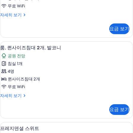
모
무료 WiFi
두
스
자세히 보기
보
위
기
트
요금 보기
(Nomi)
자
세
고급 침구, 오리/거위털 이불, 필로우탑 
룸,
4
히
룸, 퀸사이즈침대 2개, 발코니
퀸
보
공원 전망
기
사
침실 1개
이
4명
즈
퀸사이즈침대 2개
침
무료 WiFi
대
룸,
자세히 보기
2
퀸
개,
사
요금 보기
이
발
즈
코
침
프레지덴셜 스위트 | 객실에서 보이는 
프
8
대
니
프레지덴셜 스위트
2