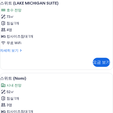
스
8
이
시
스위트 (LAKE MICHIGAN SUITE)
위
즈
내
호수 전망
침
트
전
대
73㎡
(LAKE
1
망
침실 1개
개,
MICHIGAN
사
시
4명
SUITE)
내
진
킹사이즈침대 1개
사
전
모
무료 WiFi
망
진
자
두
모
스
자세히 보기
세
위
보
히
두
트
보
기
요금 보기
보
(LAKE
기
MICHIGAN
기
SUITE)
스위트 (Nomi) | 고급 침구, 오리/거위
스
7
자
스위트 (Nomi)
위
세
시내 전망
히
트
보
52㎡
(Nomi)
기
침실 1개
사
3명
진
킹사이즈침대 1개