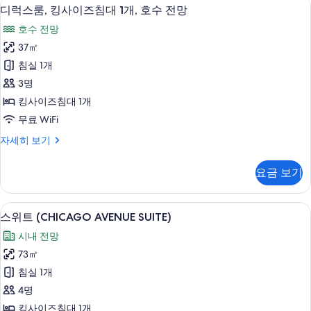
보
디럭스룸, 킹사이즈침대 1개, 호수 전망 
디
4
세
디럭스룸, 킹사이즈침대 1개, 호수 전망
기
럭
히
호수 전망
보
스
기
37㎡
룸,
침실 1개
킹
3명
사
킹사이즈침대 1개
이
무료 WiFi
즈
디
자세히 보기
침
럭
대
스
요금 보기
룸,
1
킹
개,
사
스위트 (CHICAGO AVENUE SUITE)
스
8
이
호
스위트 (CHICAGO AVENUE SUITE)
위
즈
수
시내 전망
침
트
전
대
73㎡
(CHICAGO
1
망
침실 1개
개,
AVENUE
사
호
4명
SUITE)
수
진
킹사이즈침대 1개