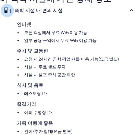
이
이
용
용
숙박 시설 내 편의 시설
후
후
기
기
1,006
1,008
인터넷
개
개
모든 객실에서 무료 WiFi 이용 가능
일부 공용 구역에서 무료 WiFi 이용 가능
주차 및 교통편
요청 시 24시간 공항 픽업 셔틀 이용 가능(요금 별도)
시설 내 무료 셀프 주차
시설 내 셀프 주차 공간 제한
식사 및 음료
레스토랑 1개
즐길거리
야외 수영장 1개
가족 여행에 좋음
간이/추가 침대(요금 별도)