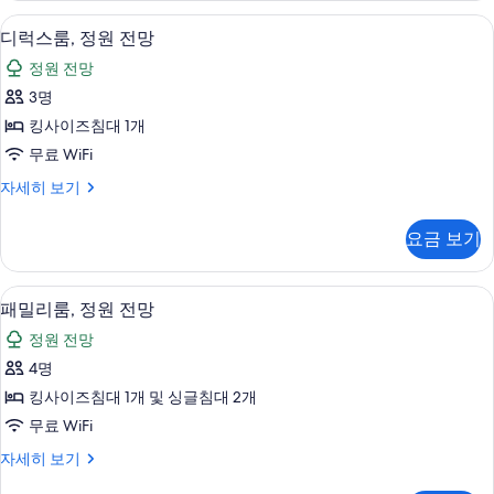
전
수
미니바, 객실 내 금고, 책상, 암막 커튼
디
15
영
디럭스룸, 정원 전망
망
럭
장
사
정원 전망
전
스
망
진
3명
룸,
자
모
킹사이즈침대 1개
세
정
히
두
무료 WiFi
원
보
보
디
자세히 보기
기
전
럭
기
망
스
요금 보기
룸,
사
정
진
원
패밀리룸, 정원 전망 | 미니바, 객실 내 금
패
23
전
패밀리룸, 정원 전망
모
밀
망
두
정원 전망
자
리
세
보
4명
룸,
히
기
킹사이즈침대 1개 및 싱글침대 2개
보
정
기
무료 WiFi
원
패
자세히 보기
전
밀