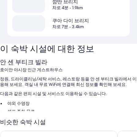
깜딴 브리지
차로 4분
- 1.9km
쿠아 다이 브리지
차로 7분
- 3.4km
이 숙박 시설에 대한 정보
안 센 부티크 빌라
호이안 야시장 인근 게스트하우스
정원, 드라이클리닝/세탁 서비스, 레스토랑 등을 안 센 부티크 빌라에서 이
용해 보세요. 객실 내 무료 WiFi에 연결해 최신 정보를 확인해 보세요.
다음과 같은 편의 시설 및 서비스도 이용하실 수 있습니다.
야외 수영장
셀프 주차 무료
공항 픽업 서비스(요금 별도), 투어/티켓 안내 및 포터/벨보이
비슷한 숙박 시설
짐 보관
벨 마리나 호이 안 리조트
라 시에스