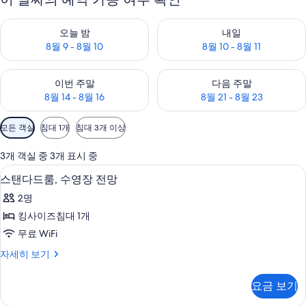
오늘 밤 예약 가능 여부 확인, 8월 9 - 8월 10
내일 예약 가능 여부 확인, 8월 10 
오늘 밤
내일
8월 9 - 8월 10
8월 10 - 8월 11
이번 주말 예약 가능 여부 확인, 8월 14 - 8월 16
다음 주말 예약 가능 여부 확인, 8월
이번 주말
다음 주말
8월 14 - 8월 16
8월 21 - 8월 23
객
모든 객실
침대 1개
침대 3개 이상
실
에
3개 객실 중 3개 표시 중
사
스탠다드룸, 수영장 전망 | 미니바, 객실 
스
14
스탠다드룸, 수영장 전망
용
탠
가
2명
다
능
킹사이즈침대 1개
드
한
무료 WiFi
룸,
필
스
자세히 보기
터
수
탠
영
다
요금 보기
드
장
룸,