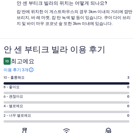
안 센 부티크 빌라의 위치는 어떻게 되나요?
캄 딴에 위치한 이 게스트하우스의 경우 3km 이내의 거리에 깜딴
브리지, 바 레 마켓, 캄 탄 녹색 밭 등이 있습니다. 쿠아 다이 브리
지 및 바이 마우 코코넛 숲 또한 3km 이내에 있습니다.
안 센 부티크 빌라 이용 후기
이
용
최고예요
10
후
이용 후기 3개
기
평
10 - 훌륭해요
3
점
평
8 - 좋아요
0
10
점
평
-
6 - 괜찮아요
0
8
훌
점
평
-
4 - 별로예요
0
륭
6
좋
점
평
-
2 - 너무 별로예요
0
해
아
4
괜
점
요.
-
요.
찮
2
3
별
3