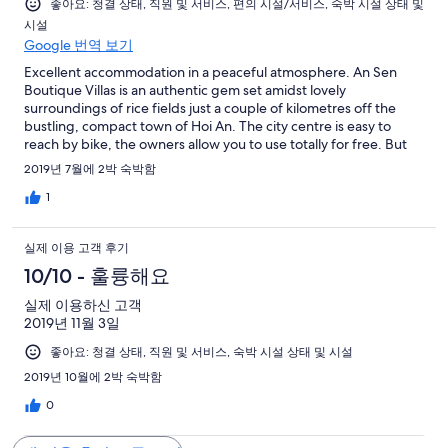
좋아요: 청결 상태, 직원 및 서비스, 편의 시설/서비스, 숙박 시설 상태 및
시설
Google 번역 보기
Excellent accommodation in a peaceful atmosphere. An Sen
Boutique Villas is an authentic gem set amidst lovely
surroundings of rice fields just a couple of kilometres off the
bustling, compact town of Hoi An. The city centre is easy to
reach by bike, the owners allow you to use totally for free. But
what really makes An Sen Villas an unexpect surprise, and to me
2019년 7월에 2박 숙박함
the best hotel during my stay in Vietnam, is that from the very
first welcoming until the latest farewell you feel as if you were
1
part of a wam family. The room I was given was perfectly
appointed and spotless throughout. The garden and the pool
실제 이용 고객 후기
are daily and accurately maintenained.Thank you so much Ms
Truong for such a great stay!
10/10 - 훌륭해요
실제 이용하신 고객
2019년 11월 3일
좋아요: 청결 상태, 직원 및 서비스, 숙박 시설 상태 및 시설
2019년 10월에 2박 숙박함
0