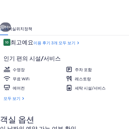
빌
라
이전
다음
의
53+
소개
객실
위치
정책
사
이
최고예요
10
이용 후기 3개 모두 보기
진
10점 만점 중 10점.
용
갤
후
인기 편의 시설/서비스
기
러
수영장
주차 포함
리
무료 WiFi
레스토랑
에어컨
세탁 시설/서비스
스탠다드룸, 수영장 전망 | 미니바, 객실 
모두 보기
객실 옵션
이 날짜의 예약 가능 여부 확인