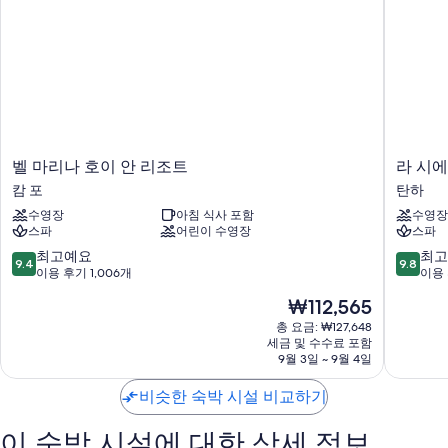
객실 특징
안 센 부티크 빌라의 모든 객실에는 고객을 위한 세심한 정성이 돋보이는
에어컨, 목욕가운 외에도 무료 WiFi, 금고 같은 편의 시설 및 서비스도 갖춰
져 있습니다.
이 밖에 다음과 같은 편의 시설 및 서비스를 모든 객실에서 이용하실 수 있
습니다.
욕실 - 샤워 시설 및 무료 세면용품 이용 가능
벨
라
벨 마리나 호이 안 리조트
라 시에
스마트 TV - 넷플릭스 이용 가능
마
시
캄 포
탄하
리
에
발코니, 전기 주전자 및 하우스키핑 서비스(매일)
수영장
아침 식사 포함
수영장
나
스
스파
어린이 수영장
스파
호
타
이
호
10
10
최고예요
최고
9.4
9.8
안
이
점
점
이용 후기 1,006개
이용 
리
안
만
만
현
₩112,565
조
리
점
점
재
트
조
중
중
총 요금: ₩127,648
요
캄
세금 및 수수료 포함
트
9.4
9.8
금
9월 3일 ~ 9월 4일
포
&
점,
점,
₩112,565
스
최
최
비슷한 숙박 시설 비교하기
파
고
고
탄
예
예
하
이 숙박 시설에 대한 상세 정보
요,
요,