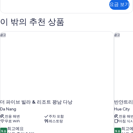
망
리
요금 보기
룸,
사
정
진
원
이 밖의 추천 상품
전
모
망
두
자
더 파이브 빌라 & 리조트 꽝남 다낭
반얀트리
광고
광고
세
보
히
기
보
기
더 파이브 빌라 & 리조트 꽝남 다낭
반얀트리
Da Nang
Hue City
전용 해변
주차 포함
전용 해
무료 WiFi
레스토랑
아침 식
10
10
최고예요
최고
9.6
9.6