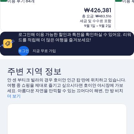
점
점
이용 후기 84개
이용 후
만
만
현
₩426,381
점
점
재
총 요금: ₩483,516
중
중
요
세금 및 수수료 포함
9.6
9.6
금
9월 1일 ~ 9월 2일
점,
점,
₩426,381
최
최
로그인해 이용 가능한 할인과 특전을 확인하실 수 있어요. 리워
고
고
드를 적립해 더 많은 여행을 즐겨보세요!
예
예
요,
요,
로그인
지금 무료 가입
이
이
용
용
후
후
주변 지역 정보
기
기
84
535
안 센 부티크 빌라의 경우 호이안 인근 캄 딴에 위치하고 있습니다.
개
개
여행 중 쇼핑을 제대로 즐기고 싶으시다면 호이안 야시장에 가보
세요. 아름다운 자연을 만끽할 수 있는 끄어다이 해변, 안 방 비치
도 방문해 볼 만합니다. 탄 남 낚시 마을, 리칭 아웃 - 호아 냅 수공
더 보기
예품도 놓치지 마세요.
호이안 여행 가이드 보기
다낭의 더 많은 게스트하우스 보기