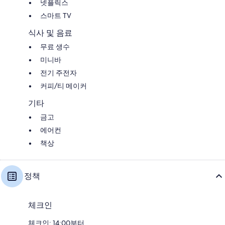
넷플릭스
스마트 TV
식사 및 음료
무료 생수
미니바
전기 주전자
커피/티 메이커
기타
금고
에어컨
책상
정책
체크인
체크인: 14:00부터