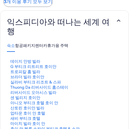
3개 이용 후기 모두 보기
익스피디아와 떠나는 세계 여
행
숙소
항공
패키지
렌터카
휴가용 주택
데
데이지 안방 빌라
이
G
G 부티크 리트리트 호이안
지
부
트
트로피칼 홈 빌라
안
티
로
브
브라더 빌라 호이안
방
크
피
라
실
실라비 부티크 리조트 & 스파
빌
리
칼
더
라
T
Thuong Da 리버사이드 홈스테이
라
트
홈
빌
비
h
리
리버사이드 오아시스 빌라
페
리
빌
라
부
u
버
센
센 빌리지 호이안
이
트
라
호
티
o
사
빌
아
아니오 부티크 호텔 호이 안
지
호
페
이
크
n
이
리
니
산
산토린 호이안 빌라
를
이
이
안
리
g
드
지
오
토
업
업타운 호이 안 호텔
여
안
지
페
조
D
오
호
부
린
타
새
새비 부티크 호텔
는
페
를
이
트
a
아
이
티
호
운
비
마
마이치 빌라 호이 안
링
이
여
지
&
리
시
안
크
이
호
부
이
호
호이 안 블루 스카이 부티크 호텔 & 스파