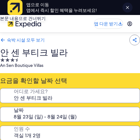
앱으로 이동
앱에서 즉시 할인 혜택을 누려보세요!
본문 내용으로 건너뛰기
앱 다운 받기
숙박 시설 모두 보기
안 센 부티크 빌라
3.5
An Sen Boutique Villas
성
급
요금을 확인할 날짜 선택
숙
박
어디로 가세요?
시
설
날짜
인원 수