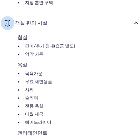
지정 흡연 구역
객실 편의 시설
침실
간이/추가 침대(요금 별도)
암막 커튼
욕실
목욕가운
무료 세면용품
샤워
슬리퍼
전용 욕실
타월 제공
헤어드라이어
엔터테인먼트