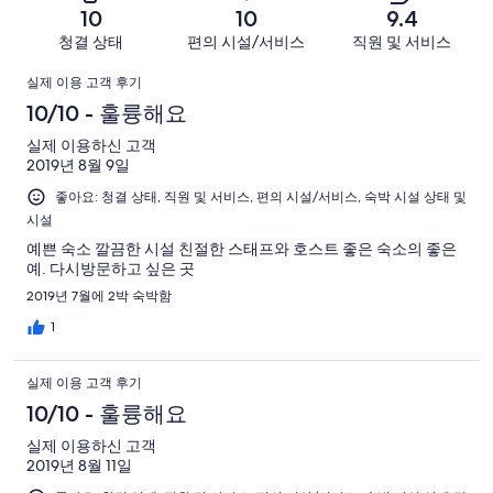
-
아
개
10
10
9.4
로
개
너
요.
이
청결 상태
편의 시설/서비스
직원 및 서비스
예
이
무
3
용
요.
용
이
별
개
후
실제 이용 고객 후기
3
후
로
이
기
용
10/10 - 훌륭해요
개
기
예
용
중
이
중
후
실제 이용하신 고객
요.
후
3
용
0
2019년 8월 9일
3
기
기
개
후
개
개
좋아요: 청결 상태, 직원 및 서비스, 편의 시설/서비스, 숙박 시설 상태 및
중
기
시설
이
0
중
용
개
예쁜 숙소 깔끔한 시설 친절한 스태프와 호스트 좋은 숙소의 좋은
0
예. 다시방문하고 싶은 곳
후
개
기
2019년 7월에 2박 숙박함
중
1
0
개
실제 이용 고객 후기
10/10 - 훌륭해요
실제 이용하신 고객
2019년 8월 11일