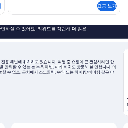
and
Luxury
기
요금 보기
Villa
one
with
time
Sea
BBQ
view
free
인하실 수 있어요. 리워드를 적립해 더 많은
set
daily
menu
minibar
사
and
one
진
time
모
BBQ
 전용 해변에 위치하고 있습니다. 여행 중 쇼핑이 큰 관심사라면 한
set
두
 만끽할 수 있는 논 누옥 해변, 미케 비치도 방문해 볼 만합니다. 아
menu
놓칠 수 없죠. 근처에서 스노클링, 수영 또는 하이킹/바이킹 같은 야
보
자
기
세
히
보
기