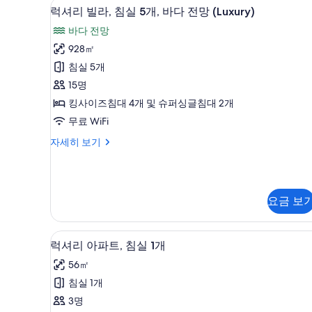
모
전용 수영장
럭
20
전
럭셔리 빌라, 침실 5개, 바다 전망 (Luxury)
두
셔
용
바다 전망
수
보
리
영
928㎡
기
빌
장
침실 5개
자
라,
세
15명
침
히
킹사이즈침대 4개 및 슈퍼싱글침대 2개
보
실
무료 WiFi
기
5
럭
자세히 보기
개,
셔
바
리
빌
다
라,
전
요금 보
침
실
망
5
(Luxury)
럭셔리 아파트, 침실 1개 | 미니
럭
개,
8
럭셔리 아파트, 침실 1개
사
바
셔
56㎡
다
진
리
전
침실 1개
모
아
망
3명
(Luxury)
두
파