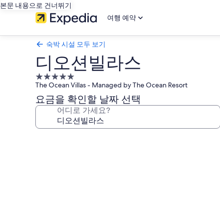
본문 내용으로 건너뛰기
여행 예약
숙박 시설 모두 보기
디오션빌라스
5.0
The Ocean Villas - Managed by The Ocean Resort
성
급
요금을 확인할 날짜 선택
숙
어디로 가세요?
박
시
디
설
오
션
빌
라
스