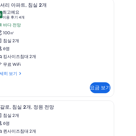
리미판
모
럭셔리 아파트, 침실 2개 | 미니바, 객실 내 금고
럭
7
셔리 아파트, 침실 2개
두
셔
최고예요
6
보
9.6점 만점 중 10점
리
(이
이용 후기 4개
용
기
아
바다 전망
후
파
100㎡
기
,
침실 2개
4
침
6명
개)
실
킹사이즈침대 2개
무료 WiFi
개
세히 보기
사
진
요금 보기
모
,
 객실 내 금고, 책상, 다리미/다리미판
두
방갈로, 침실 2개, 정원 전망 | 거실 공간 | LCD T
방
8
갈로, 침실 2개, 정원 전망
보
갈
침실 2개
기
,
6명
침
퀸사이즈침대 2개
실