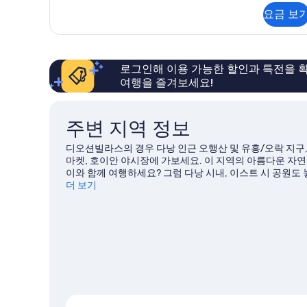
one
Villa
요금 보
with
time
Sea
BBQ
view
set
free
daily
로그인해 이용 가능한 할인과 특전을 확
menu
minibar
여행을 즐겨보세요!
사
and
진
one
time
모
주변 지역 정보
BBQ
두
set
디오션빌라스의 경우 다낭 인근 오행산 및 유흥/오락 지구,
menu
보
마켓, 호이안 야시장에 가보세요. 이 지역의 아름다운 자연을
자
이와 함께 여행하세요? 그럼 다낭 시내, 이스트 시 공원도 
기
세
외 활동도 즐겨보세요.
더 보기
다낭 여행 가이드 보기
히
보
다낭의 더 많은 리조트 보기
기