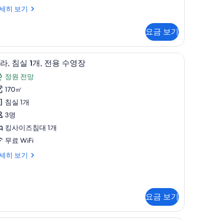
진
세히 보기
모
두
요금 보기
보
기
 객실 내 금고, 책상, 다리미/다리미판
미니바, 객실 내 금고, 책상, 다리미/다리미판
빌
9
라, 침실 1개, 전용 수영장
,
정원 전망
침
170㎡
실
침실 1개
3명
,
킹사이즈침대 1개
전
무료 WiFi
용
세히 보기
수
,
영
장
사
요금 보기
,
진