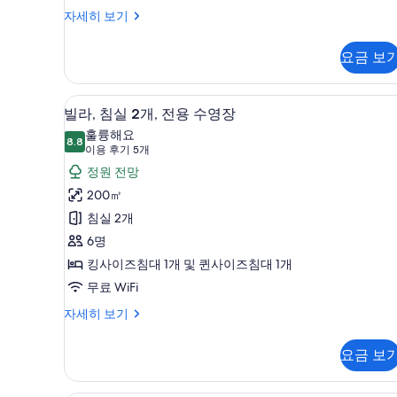
진
능
객
자세히 보기
모
실
한
두
자
필
요금 보
세
보
터
히
기
보
정원 전망
빌
16
기
빌라, 침실 2개, 전용 수영장
라,
훌륭해요
8.8
8.8점 만점 중 10점
침
(이
이용 후기 5개
용
실
정원 전망
후
2
200㎡
기
개,
침실 2개
5
전
6명
개)
용
킹사이즈침대 1개 및 퀸사이즈침대 1개
수
무료 WiFi
영
빌
자세히 보기
라,
장
침
사
요금 보
실
진
2
개,