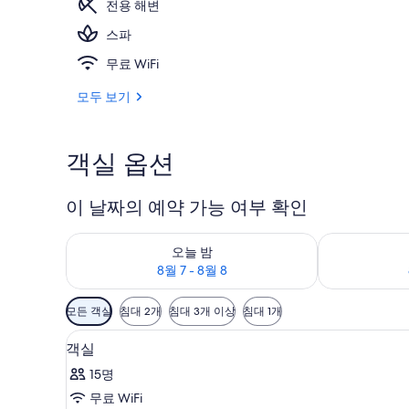
전용 해변
스파
2 개의 야외 수
무료 WiFi
모두 보기
객실 옵션
이 날짜의 예약 가능 여부 확인
오늘 밤 예약 가능 여부 확인, 8월 7 - 8월 8
내일 예약 가능 
오늘 밤
8월 7 - 8월 8
객
모든 객실
침대 2개
침대 3개 이상
침대 1개
실
거실 공간 | LCD TV, DVD 플레
객
에
5
객실
실
사
15명
용
사
무료 WiFi
가