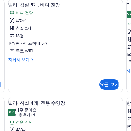
모
미니바, 객실 내 금고, 책상, 다리미/다
빌
수
17
전
빌라, 침실 5개, 바다 전망
럭
두
영
라,
용
바다 전망
장
수
9.
보
침
자
영
670㎡
기
실
세
장
침실 5개
히
자
5
보
세
15명
개,
트
기
히
퀸사이즈침대 5개
보
바
무료 WiFi
기
다
빌
자세히 보기
전
2
라,
망
침
럭
자
실
셔
사
5
리
진
기
요금 보기
개,
아
바
모
파
다
트
바, 객실 내 금고, 책상, 다리미/다리미판
두
빌라, 침실 4개, 전용 수영장 | 미니바,
빌
전
18
침
빌라, 침실 4개, 전용 수영장
방
보
망
라,
실
매우 좋아요
자
8.0
2
기
8.0점 만점 중 10점
침
로
(이
이용 후기 1개
세
개
용
실
정원 전망
히
자
보
후
세
4
433㎡