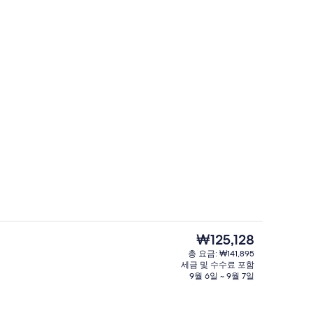
백사장, 일광욕 의자, 비치 파라솔
미니바, 객실 내 금고, 책상, 다리미/다
현
₩125,128
재
총 요금: ₩141,895
가
세금 및 수수료 포함
 내 금고, 책상, 다리미/다리미판
LCD TV, DVD 플레이어
격
9월 6일 ~ 9월 7일
은
₩125,128