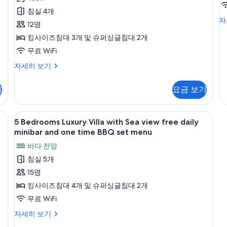
기
히
기
개,
2
침실 4개
보
1
방
자
전
기
개
12명
개)
갈
용
킹사이즈침대 3개 및 슈퍼싱글침대 2개
로
침
수
무료 WiFi
실
영
빌
2
자세히 보기
라,
개
장
침
정
사
기
요금 보기
실
원
진
4
전
개,
망
다리미/다리미판
모
5
전용 수영장
15
전
자
5 Bedrooms Luxury Villa with Sea view free daily
Bedrooms
두
용
세
minibar and one time BBQ set menu
수
Luxury
히
보
바다 전망
영
보
Villa
기
장
기
침실 5개
with
자
15명
Sea
세
히
view
킹사이즈침대 4개 및 슈퍼싱글침대 2개
보
free
무료 WiFi
기
daily
5
자세히 보기
minibar
Bedrooms