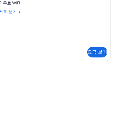
무료 WiFi
세히 보기
,
정
,
원
전
,
망
사
요금 보기
진
모
두
보
기