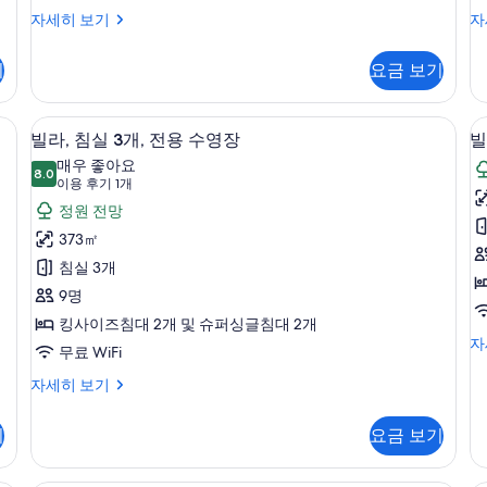
진
객
객
자세히 보기
자
모
실
실
두
자
자
기
요금 보기
세
세
보
히
히
기
보
보
빌라, 침실 3개, 전용 수영장 | 미니바,
빌
16
기
기
빌라, 침실 3개, 전용 수영장
빌
라,
라
매우 좋아요
8.0
8.0점 만점 중 10점
침
(이
이용 후기 1개
용
실
정원 전망
후
3
1
373㎡
기
개,
개
침실 3개
1
전
9명
개)
용
킹사이즈침대 2개 및 슈퍼싱글침대 2개
빌
자
수
무료 WiFi
라
영
침
빌
자세히 보기
실
라,
장
1
침
사
기
요금 보기
개
실
전
진
3
용
개,