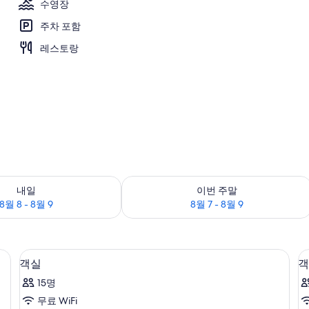
수영장
주차 포함
영장, 06:00 ~ 18:00 오픈, 수영장 파라솔, 일광욕 의자
레스토랑
여부 확인, 8월 8 - 8월 9
이번 주말 예약 가능 여부 확인, 8월 7 - 
내일
이번 주말
8월 8 - 8월 9
8월 7 - 8월 9
이어
미니바, 객실 내 금고, 책상, 다리미/다
객
8
객실
객
실
15명
사
무료 WiFi