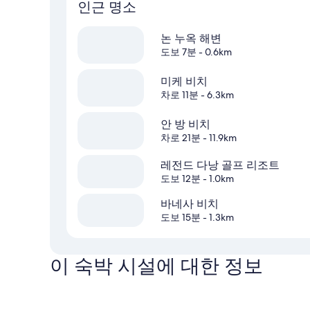
인근 명소
논 누옥 해변
도보 7분
- 0.6km
미케 비치
차로 11분
- 6.3km
안 방 비치
차로 21분
- 11.9km
레전드 다낭 골프 리조트
도보 12분
- 1.0km
바네사 비치
도보 15분
- 1.3km
이 숙박 시설에 대한 정보