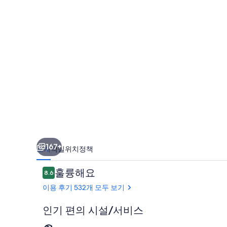
의
사
진
갤
러
리
167+
소개
객실
위치
정책
이
훌륭해요
8.6
10점 만점 중 8.6점.
용
이용 후기 532개 모두 보기
후
기
인기 편의 시설/서비스