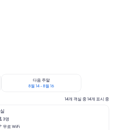
8월 9
다음 주말 예약 가능 여부 확인, 8월 14 - 8월 16
다음 주말
8월 14 - 8월 16
14개 객실 중 14개 표시 중
리미판
미니바, 객실 내 금고, 책상, 다리미/다리미판
객
7
실
실
3명
사
무료 WiFi