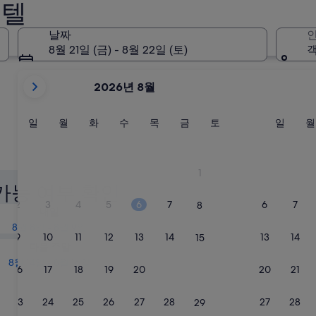
호텔
창원
김해
날짜
인
8월 21일 (금) - 8월 22일 (토)
객
현
2026년 8월
재
2026
August
일
월
화
수
목
금
토
일
일
월
화
수
목
금
토
일
월
요
요
요
요
요
요
요
요
및
일
일
일
일
일
일
일
일
2026
창원
김해
September
1
이
가능 여부 확인
표
2
3
4
5
6
7
6
7
8
내일
시
8월 8일 - 8월 9일
되
9
10
11
12
13
14
13
14
15
고
다음 주말
있
8월 14일 - 8월 16일
16
17
18
19
20
21
20
21
22
습
니
23
24
25
26
27
28
27
28
29
다.