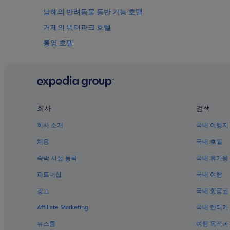
남해의 반려동물 동반 가능 호텔
거제의 워터파크 호텔
통영 호텔
통영의 수영장이 있는 호텔
남해의 공항 셔틀 제공 호텔
밀양의 펜션
창원의 수영장이 있는 호텔
회사
검색
창원의 바닷가 호텔
회사 소개
국내 여행지
창원의 반려동물 동반 가능 호텔
채용
국내 호텔
거제의 펜션
숙박 시설 등록
국내 휴가용
김해의 아침 식사 제공 호텔
파트너십
국내 여행
남해의 수영장이 있는 호텔
광고
국내 항공권
김해의 스파가 있는 리조트 및 호텔
Affiliate Marketing
국내 렌터카
사천의 비즈니스 호텔
뉴스룸
여행 목적과
김해의 사우나가 있는 호텔