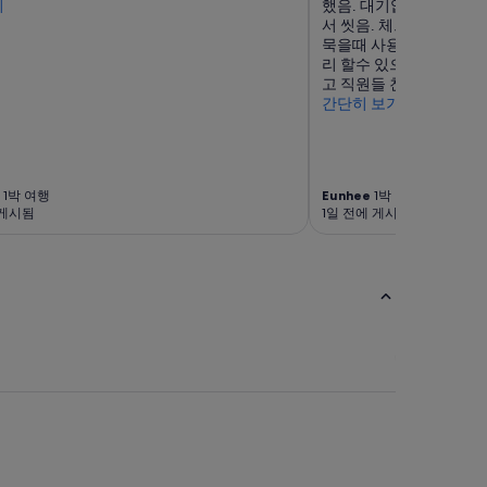
기
했음. 대기없이 수영복입
서 씻음. 체크아웃 하는
묵을때 사용하면 편리함.
리 할수 있으나 우린 딜리
고 직원들 친절함. 내년에 
간단히 보기
1박 여행
Eunhee
1박 여행
 게시됨
1일 전에 게시됨