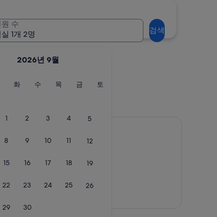
남해
원 수
검색
실 1개 2명
2026년 9월
월
화
수
목
금
토
화
수
목
금
토
요
요
요
요
요
요
일
일
일
일
일
일
남해
1
2
3
4
5
8
9
10
11
12
15
16
17
18
19
22
23
24
25
26
지도로 보기
29
30