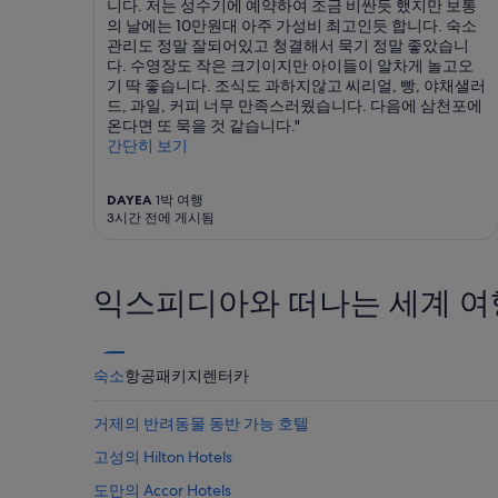
니다. 저는 성수기에 예약하여 조금 비싼듯 했지만 보통
의 날에는 10만원대 아주 가성비 최고인듯 합니다. 숙소
관리도 정말 잘되어있고 청결해서 묵기 정말 좋았습니
다. 수영장도 작은 크기이지만 아이들이 알차게 놀고오
기 딱 좋습니다. 조식도 과하지않고 씨리얼, 빵, 야채샐러
드, 과일, 커피 너무 만족스러웠습니다. 다음에 삼천포에
온다면 또 묵을 것 같습니다."
간단히 보기
DAYEA
1박 여행
3시간 전에 게시됨
익스피디아와 떠나는 세계 여
숙소
항공
패키지
렌터카
거제의 반려동물 동반 가능 호텔
고성의 Hilton Hotels
도만의 Accor Hotels