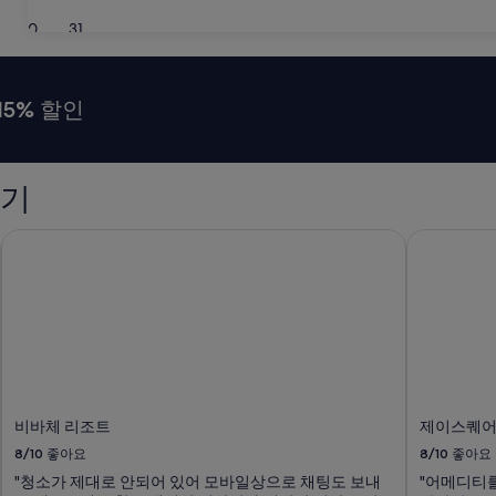
30
31
15% 할인
후기
비바체 리조트
제이스퀘어
비바체 리조트
제이스퀘어
8/10
좋아요
8/10
좋아요
"청소가 제대로 안되어 있어 모바일상으로 채팅도 보내
"어메디티를