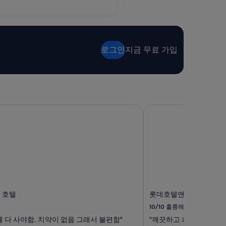
로그인
지금 무료 가입
 호텔
롯데호텔앤리조트 김해
 호텔
롯데호텔앤리조트 김해
10/10
훌륭해요
 다 사야함. 치약이 없음 그래서 불편함"
"깨끗하고 쾌적함. 워터