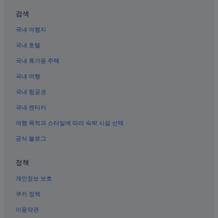
로스앤젤레스 다운타운의 Independent 호텔
검색
차이나타운의 비즈니스 호텔
국내 여행지
리틀 도쿄 호텔
국내 호텔
주얼리 구역 근처 호텔
국내 휴가용 주택
로스앤젤레스 다운타운의 공항 셔틀 제공 호텔
국내 여행
로스앤젤레스의 Red Roof Inn 호텔
국내 항공권
로스앤젤레스 다운타운의 4성급 호텔
국내 렌터카
로스앤젤레스 카운티의 카지노 호텔
여행 목적과 스타일에 따라 숙박 시설 선택
로스앤젤레스 카운티의 워터파크 호텔
공식 블로그
웨스트레이크 호텔
다저 스타디움 근처 호텔
정책
로스앤젤레스의 Hostelling International 호텔
개인정보 보호
실버레이크의 Vagabond Inn 호텔
쿠키 정책
로스앤젤레스의 워터파크 호텔
이용약관
로스앤젤레스 카운티의 발코니가 있는 호텔