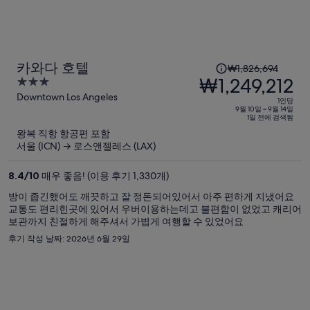
입
니
다.
1
카와다 호텔
₩1,826,694
인
₩1,249,212
3
당
out
Downtown Los Angeles
1인당
이
of
9월 10일 ~ 9월 14일
1일 전에 검색됨
5
전
왕복 직항 항공편 포함
요
서울 (ICN) → 로스앤젤레스 (LAX)
금
은
8.4
/
10
매우 좋음! (이용 후기 1,330개)
₩1,826,694,
방이 좁긴했어도 깨끗하고 잘 정돈되어있어서 아주 편하게 지냈어요
현
교통도 편리힌곳에 있어서 우버이용하는데고 불편함이 없었고 캐리어
재
보관까지 친절하게 해주셔서 가볍게 여행할 수 있었어요
요
후기 작성 날짜: 2026년 6월 29일
금
은
₩1,249,212
입
니