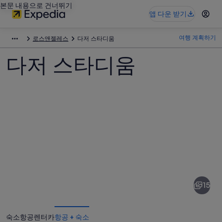
본문 내용으로 건너뛰기
앱 다운 받기
여행 계획하기
로스앤젤레스
다저 스타디움
다저 스타디움
다
저
스
15
타
디
숙소
항공
렌터카
항공 + 숙소