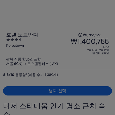
다.
1
호텔 노르만디
₩1,753,268
인
₩1,400,755
3.5
당
out
Koreatown
1인당
이
of
9월 10일 ~ 9월 14일
1일 전에 검색됨
5
전
왕복 직항 항공편 포함
요
서울 (ICN) → 로스앤젤레스 (LAX)
금
은
8.8
/
10
훌륭함! (이용 후기 1,389개)
₩1,753,268,
현
재
날짜 선택
요
금
다저 스타디움 인기 명소 근처 숙
은
소
₩1,400,755