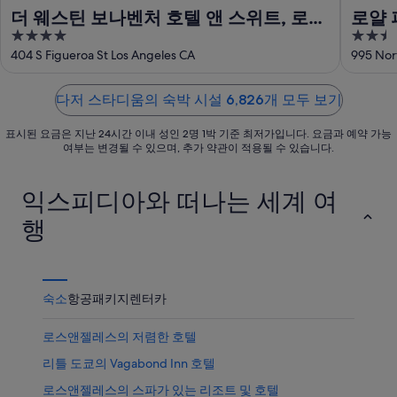
움
가
운
더 웨스틴 보나벤처 호텔 앤 스위트, 로스
로얄 
에
까
상
4
2.5
앤젤레스
서
운
품
out
out
404 S Figueroa St Los Angeles CA
995 Nor
가
상
가
of
of
까
품
격
5
5
운
가
다저 스타디움의 숙박 시설 6,826개 모두 보기
확
상
격
인
표시된 요금은 지난 24시간 이내 성인 2명 1박 기준 최저가입니다. 요금과 예약 가능
품
확
여부는 변경될 수 있으며, 추가 약관이 적용될 수 있습니다.
가
인
격
익스피디아와 떠나는 세계 여
확
인
행
숙소
항공
패키지
렌터카
로스앤젤레스의 저렴한 호텔
리틀 도쿄의 Vagabond Inn 호텔
로스앤젤레스의 스파가 있는 리조트 및 호텔