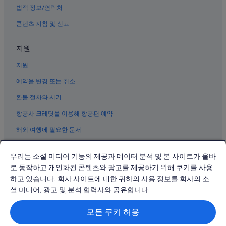
법적 정보/연락처
에코 파크 호수 근처 호텔
콘텐츠 지침 및 신고
로스앤젤레스의 온수 욕조가 있는 호텔
차이나타운 호텔
지원
로스앤젤레스의 Highgate Independent 호텔
지원
앤젤리노 하이츠 호텔
예약을 변경 또는 취소
로스앤젤레스 카운티의 비즈니스 호텔
환불 절차와 시기
Vermont - Beverly 역 근처 호텔
항공사 크레딧을 이용해 항공편 예약
로스앤젤레스 다운타운의 워터파크 호텔
해외 여행에 필요한 문서
리틀 도쿄의 스파가 있는 리조트 및 호텔
로스앤젤레스 컨벤션센터 근처 호텔
우리는 소셜 미디어 기능의 제공과 데이터 분석 및 본 사이트가 올바
로스앤젤레스 카운티의 온수 욕조가 있는 호텔
로 동작하고 개인화된 콘텐츠와 광고를 제공하기 위해 쿠키를 사용
하고 있습니다. 회사 사이트에 대한 귀하의 사용 정보를 회사의 소
로스앤젤레스의 콘도
© 2026 Expedia, Inc., Expedia Group 계열사. All rights reserved.
Expedia 및 비행기 로고는 Expedia, Inc.의 상표 또는 등록 상표입니다.
셜 미디어, 광고 및 분석 협력사와 공유합니다.
로스앤젤레스 호텔
분쟁 해결: 전화: 02-3480-0118, 이메일: travel@support.expedia.co.kr
트래블파트너익스체인지코리아 주식회사. 사업자등록번호: 821-88-01025
로스앤젤레스의 Vagabond Inn 호텔
모든 쿠키 허용
익스피디아트래블코리아 주식회사, 서울특별시 종로구 종로5길 7(청진동).
사업자등록번호: 724-86-00245.
로스앤젤레스의 해변 호텔