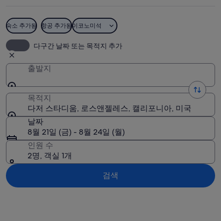
움
사
숙소 추가됨
항공 추가됨
이코노미석
진
다저 스타디움
다구간 날짜 또는 목적지 추가
출발지
목적지
다저 스타디움, 로스앤젤레스, 캘리포니아, 미국
날짜
8월 21일 (금) - 8월 24일 (월)
인원 수
2명, 객실 1개
검색
지도로 보기