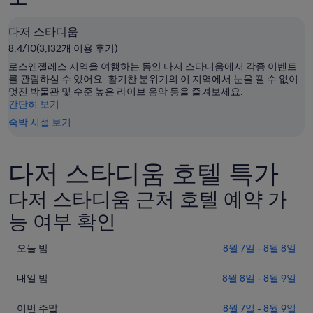
입
니
다저 스타디움
다.
8.4/10(3,132개 이용 후기)
로스앤젤레스 지역을 여행하는 동안 다저 스타디움에서 각종 이벤트
를 관람하실 수 있어요. 활기찬 분위기의 이 지역에서 눈을 뗄 수 없이
멋진 박물관 및 수준 높은 라이브 음악 등을 즐겨보세요.
간단히 보기
숙박 시설 보기
다저 스타디움 호텔 특가
다저 스타디움 근처 호텔 예약 가
능 여부 확인
오
오늘 밤
8월 7일 - 8월 8일
늘
내
밤
내일 밤
8월 8일 - 8월 9일
일
8
이
월
밤
이번 주말
8월 7일 - 8월 9일