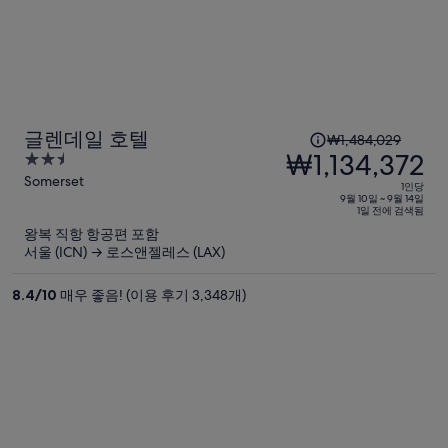
1
글렌데일 호텔
₩1,484,029
인
₩1,134,372
2.5
당
out
Somerset
1인당
이
of
9월 10일 ~ 9월 14일
1일 전에 검색됨
5
전
왕복 직항 항공편 포함
요
서울 (ICN) → 로스앤젤레스 (LAX)
금
은
8.4
/
10
매우 좋음! (이용 후기 3,348개)
₩1,484,029,
현
재
요
금
은
₩1,134,372