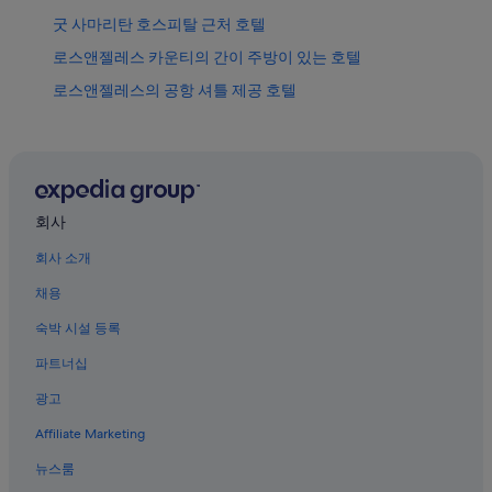
굿 사마리탄 호스피탈 근처 호텔
로스앤젤레스 카운티의 간이 주방이 있는 호텔
로스앤젤레스의 공항 셔틀 제공 호텔
리틀 도쿄의 Four Seasons 호텔
로스앤젤레스의 전자레인지 구비 호텔
월트 디즈니 콘서트 홀 근처 호텔
로스앤젤레스 다운타운의 가족 여행 호텔
회사
로스앤젤레스의 Ayres Collection 호텔
회사 소개
로스앤젤레스 다운타운 호텔
채용
로스앤젤레스 카운티의 바닷가 호텔
숙박 시설 등록
로스앤젤레스의 Loews 호텔
파트너십
로스앤젤레스 다운타운의 5성급 호텔
광고
리틀 도쿄의 아침 식사 제공 호텔
Affiliate Marketing
로스앤젤레스 다운타운의 주차 가능 호텔
뉴스룸
실버레이크의 Loews 호텔