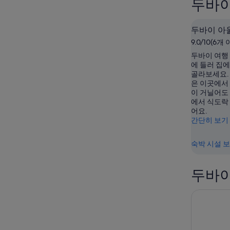
두바이
말
이
저
두
데
트
바
두바이 아
저
의
이
트
요
9.0/10(6개
데
의
금
두바이 여행
저
요
확
에 들러 집
골라보세요.
트
금
인
은 이곳에서
의
확
(숙
이 거닐어도
요
인
박
에서 식도락
금
(숙
기
어요.
확
간단히 보기
박
간:
인
기
8
(숙
월
간:
숙박 시설 
박
8
8
일
월
기
두바이
-
9
간:
8
일
8
월
-
월
9
8
14
일)
월
일