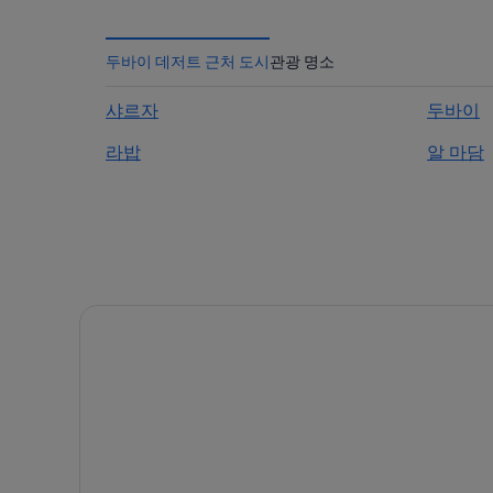
두바이 데저트의 AVANI Hotels & Resorts
두바이 데저트의 온수 욕조가 있는 호텔
두바이 데저트 근처 도시
관광 명소
두바이 데저트의 4성급 호텔
샤르자
두바이
라밥
알 마담