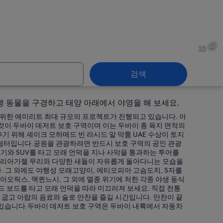
데저트
두바이 데저트
22
검색
 동물을 구경하고 태양 아래에서 야영을 해 보세요.
데저트
두바이 데저트
위한 에미리트 최대 규모의 프로젝트가 진행되고 있습니다. 아
것이 두바이 데저트 보호 구역이며 이는 두바이 총 육지 면적의
 위해 셰이크 모하메드 빈 라시드 알 막툼 UAE 수상이 토지
 쉼터입니다.공원을 관광하려면 반드시 보호 구역의 공인 관광
리기와 SUV를 타고 모래 언덕을 지나 사막을 통과하는 투어를
바리아가젤 무리와 다양한 새들이 자유롭게 돌아다니는 모습을
. 그 외에도 야행성 모래고양이, 에티오피아 고슴도치, S자를
오릭스, 맥퀸느시, 그 외에 멸종 위기에 처한 각종 야생 동식
드 보드를 타고 모래 언덕을 따라 미끄러져 보세요. 직접 전통
굽고 아랍의 음료와 술로 만찬을 즐길 시간입니다. 만찬이 끝
 있습니다.두바이 데저트 보호 구역은 두바이 내륙에서 자동차