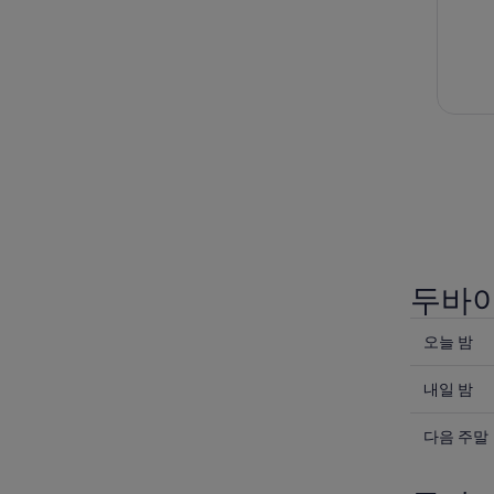
한 고
로부터
에 마
소가 
두바이
오
오늘 밤
늘
내
밤
내일 밤
일
두
다
밤
다음 주말
바
음
두
이
주
바
데