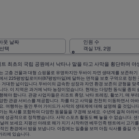
두바이 
아웃 날짜
인원 수
 선택
객실 1개, 2명
트 최초의 국립 공원에서 낙타나 말을 타고 사막을 횡단하며 야생
두바이 
는 고층 건물과 대형 쇼핑몰로 유명하지만 두바이 자연 생태계를 보존하기 
에서 225평방킬로미터(87평방마일)에 달하는 면적을 보호 구역으로 정한 
는 거대한 넓이입니다.두바이의 급속한 성장과 자연 환경 보존의 균형을 맞추기
니다. 이 지역은 과거에 낙타 농장이었습니다. 현재는 다양한 동식물 종의
해야 합니다. 관광 사업자들은 리조트 휴양, 낙타 트레킹, 활쏘기, 매 부
양한 관광 서비스를 제공합니다. 차를 타고 사막을 천천히 이동하면서 아
요. 여행하는 동안 투어 가이드가 사막의 생태계에 대해 설명해 줄 것입니다
가는 독사를 포함하여 다양한 동물들을 구경해 보세요. 수년에 걸쳐 아라비아
에 성공적으로 정착했습니다. 사막 스포츠 활동도 빼 놓을 수 없습니다. 샌
 날려 보세요.지평선 아래로 해가 지기 시작하면 베두인족 텐트에서 고기를 
국적인 환경에서 밤을 보냅니다. 아침에는 일출을 보며 아침 식사를 즐길 수
 거리에 있습니다.