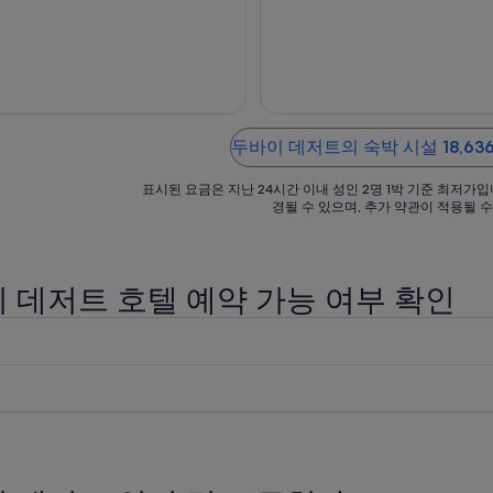
9
8
객 서비스, 청결한 객실 등이 고객들
객 서비스 등이 고객들로부터 좋
월
월
 좋은 반응을 얻고 있습니다. 주변
을 얻고 있습니다. 주변에 금시장
리나 비치, 에미리트 몰 같은 인기 명
몰 같은 인기 명소가 있어 관광을
1
17
있어 관광을 즐기기에도 ...
에도 좋아요.
일
일
까
까
지
지
요
요
두바이 데저트의 숙박 시설 18,63
금
금
은
표시된 요금은 지난 24시간 이내 성인 2명 1박 기준 최저가입
은
경될 수 있으며, 추가 약관이 적용될 수
1
1
박
박
당
당
₩527,152
₩52
 데저트 호텔 예약 가능 여부 확인
입
입
니
니
다.
다.