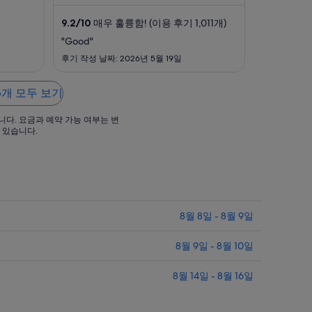
8
은 반응
한 고객 서비스, 청결한 객실 등이 고객들
월
, 두바이
로부터 좋은 반응을 얻고 있습니다. 주변
9.2
/
10
매우 훌륭함! (이용 후기 1,011개)
 즐기기
에 금시장, 두바이 몰 같은 인기 명소가 있
15
어 관광을 즐기기에도 ...
"Good"
일
후기 작성 날짜: 2026년 5월 19일
까
지
요
6개 모두 보기
금
니다. 요금과 예약 가능 여부는 변
은
 있습니다.
1
박
당
,129
₩103,108
입
니
8월 8일 - 8월 9일
다.
8월 9일 - 8월 10일
8월 14일 - 8월 16일