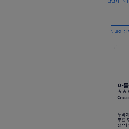
간단히 보기
두바이 데
아틀란티
아틀
5
out
Cresc
of
5
두바이
무료 주
설/서