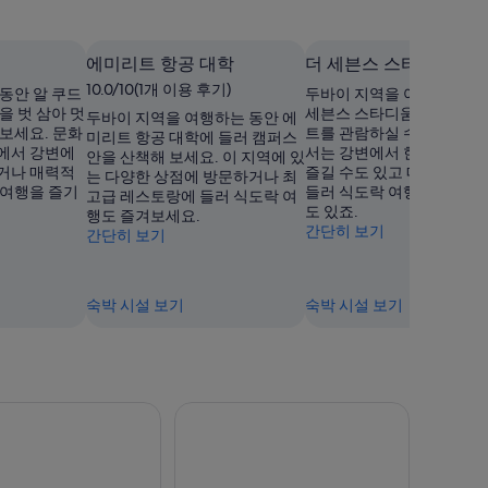
에미리트 항공 대학
더 세븐스 스타디움
10.0/10(1개 이용 후기)
동안 알 쿠드
두바이 지역을 여행하는 동
을 벗 삼아 멋
세븐스 스타디움에서 각종 
두바이 지역을 여행하는 동안 에
보세요. 문화
트를 관람하실 수 있어요. 
미리트 항공 대학에 들러 캠퍼스
에서 강변에
서는 강변에서 한가로이 산
안을 산책해 보세요. 이 지역에 있
거나 매력적
즐길 수도 있고 매력적인 
는 다양한 상점에 방문하거나 최
 여행을 즐기
들러 식도락 여행을 만끽하
고급 레스토랑에 들러 식도락 여
도 있죠.
행도 즐겨보세요.
간단히 보기
간단히 보기
숙박 시설 보기
숙박 시설 보기