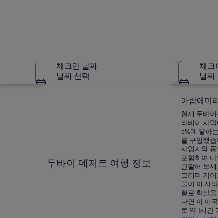
체크인 날짜
체크
날짜 선택
날짜
지도로 보기
아랍에미리
현재 두바이
라비아 사막
5%에 달하
를 구입했습
사업자와 동행
두바이 데저트
포함하여 다
두바이 데저트 여행 정보
관찰해 보세
그리며 기어
물이 이 사막
활로 화살을
나면 이 이
로 약 1시간