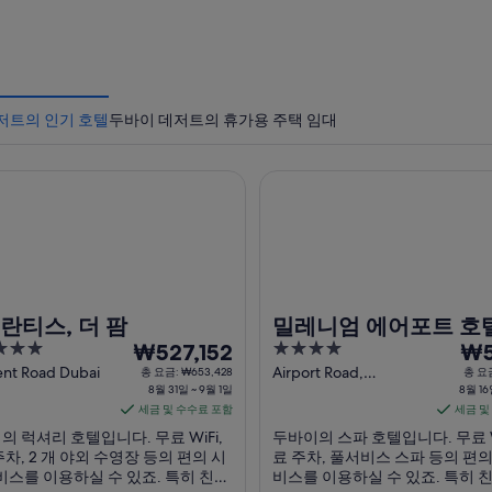
저트의 인기 호텔
두바이 데저트의 휴가용 주택 임대
스, 더 팜
밀레니엄 에어포트 호텔 두바
란티스, 더 팜
밀레니엄 에어포트 호
8
4
8
₩527,152
바이
₩5
월
out
월
ent Road Dubai
Airport Road,
총 요금: ₩653,428
총 요금
8월 31일 ~ 9월 1일
Casablanca Street
8월 16
of
31
16
세금 및 수수료 포함
Dubai
세금 및
5
일
일
의 럭셔리 호텔입니다. 무료 WiFi,
두바이의 스파 호텔입니다. 무료 Wi
부
부
차, 2 개 야외 수영장 등의 편의 시
료 주차, 풀서비스 스파 등의 편의
터
터
비스를 이용하실 수 있죠. 특히 친절
비스를 이용하실 수 있죠. 특히 