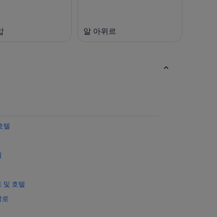
압
알 아위르
호텔
텔
 및 호텔
갈로