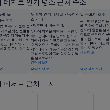
 데저트 인기 명소 근처 숙소
울렛 몰
두바이 인터내셔널 인듀어런
알 쿠드라 호수
스 시티
 이용 후기)
두바이 여행을 하는 
7.8/10(10개 이용 후기)
라 호수에 들러 자연
 중 두바이 아울렛 몰
진 야외 활동을 즐겨
에 가져갈 멋진 선물을
두바이 지역을 여행하는 동안 두
적으로 풍부한 이곳
 가족끼리 머물기 좋
바이 인터내셔널 인듀어런스 시
들러 한가로이 거닐
 강변에 들러 한가로
티에서 각종 이벤트를 관람하실
인 카페에서 식도락
 좋고 매력적인 카페
수 있어요. 느긋함이 느껴지는 이
실 수도 있어요.
 여행을 즐길 수도 있
지역에서 사막 풍경 등을 감상하
간단히 보기
고 레스토랑에 들러 식도락 여행
을 즐겨보세요.
간단히 보기
보기
숙박 시설 보기
숙박 시설 보기
 데저트 근처 도시