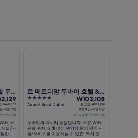
이
르 메르디앙 두바이 호텔 & 콘퍼런스 센터
텔 두
르 메르디앙 두바이 호텔 &
5
8
2,129
콘퍼런스 센터
₩103,108
out
월
Airport Road Dubai
: ₩69,607
총 요금: ₩133,974
일 ~ 8월 17일
8월 14일 ~ 8월 15일
of
14
 수수료 포함
세금 및 수수료 포함
5
일
Fi, 무
두바이의 럭셔리 호텔입니다. 무료 WiFi,
부
 시설/서
무료 주차, 5 개 야외 수영장 등의 편의 시
터
친절한 고
설/서비스를 이용하실 수 있죠. 특히 친절