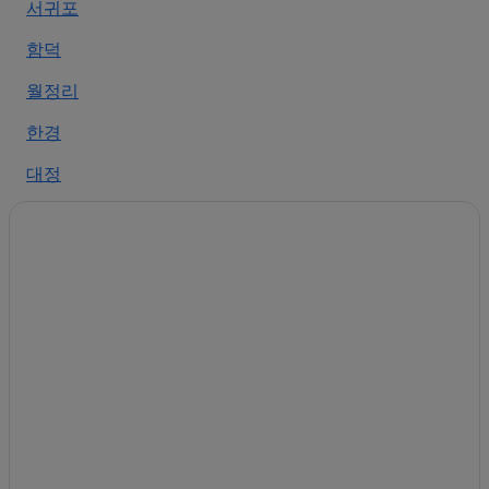
서귀포
제주시의 5성급 호텔
함덕
제주시의 주차 가능 호텔
제주시의 농장체험 숙박 시설
월정리
탑동해변공연장 근처 호텔
한경
민속자연사박물관 근처 호텔
대정
제주시의 가족 여행 호텔
외도동
제주시의 모텔
제주시의 샬레
월령리
제주시의 홀리데이 파크
시흥리
동문시장 근처 호텔
하가리
제주시의 컨트리하우스
대륜동
제주시의 NH Hotels
제주시의 펜션
토평동
제주시의 Intercity 호텔
옹포리
제주시의 트리하우스