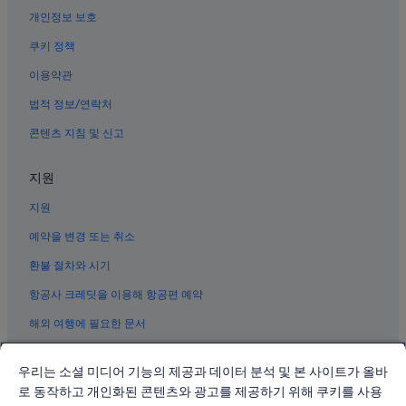
개인정보 보호
제주시의 Hilton Hotels
쿠키 정책
제주시의 워터파크 호텔
이용약관
제주시의 럭셔리 호텔
제주시의 비즈니스 호텔
법적 정보/연락처
제주시의 Independent 호텔
콘텐츠 지침 및 신고
제주시의 사파리 텐트형 방갈로
지원
제주 관덕정 근처 호텔
지원
제주시의 반려동물 동반 가능 호텔
예약을 변경 또는 취소
제주시의 빌라
환불 절차와 시기
제주시의 사우나가 있는 호텔
제주시의 리야드
항공사 크레딧을 이용해 항공편 예약
제주시의 로지
해외 여행에 필요한 문서
제주시의 저렴한 호텔
우리는 소셜 미디어 기능의 제공과 데이터 분석 및 본 사이트가 올바
제주시의 수영장이 있는 호텔
로 동작하고 개인화된 콘텐츠와 광고를 제공하기 위해 쿠키를 사용
제주시의 B&B