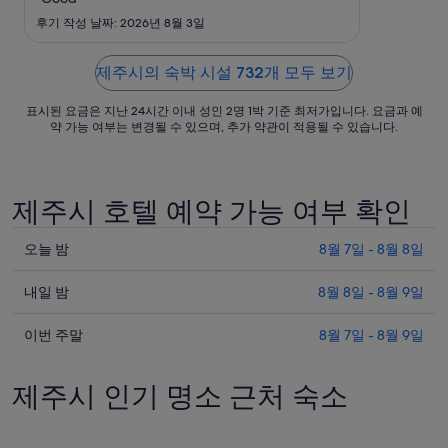
일
후기 작성 날짜: 2026년 8월 3일
까
지
제주시의 숙박 시설 732개 모두 보기
요
금
표시된 요금은 지난 24시간 이내 성인 2명 1박 기준 최저가입니다. 요금과 예
은
약 가능 여부는 변경될 수 있으며, 추가 약관이 적용될 수 있습니다.
1
박
당
제주시 호텔 예약 가능 여부 확인
₩430,000
입
니
오
오늘 밤
8월 7일 - 8월 8일
다.
늘
내
밤
내일 밤
8월 8일 - 8월 9일
일
제
이
밤
이번 주말
8월 7일 - 8월 9일
주
번
제
시
주
주
의
제주시 인기 명소 근처 숙소
말
시
요
제
의
금
주
요
확