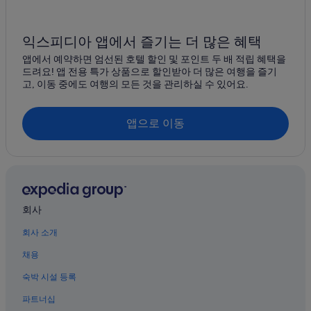
신엄리
제주시의 Omni 호텔
제주시의 리조트
유수암
익스피디아 앱에서 즐기는 더 많은 혜택
제주시의 웨딩 호텔
앱에서 예약하면 엄선된 호텔 할인 및 포인트 두 배 적립 혜택을
상효동
드려요! 앱 전용 특가 상품으로 할인받아 더 많은 여행을 즐기
제주시의 개인 별장
고, 이동 중에도 여행의 모든 것을 관리하실 수 있어요.
제주시의 바닷가 호텔
제주시 시내의 발코니가 있는 호텔
앱으로 이동
제주시의 포우사다
제주시의 카지노 호텔
제주시의 금연 호텔
제주시의 온천 호텔
회사
제주시의 스파가 있는 리조트 및 호텔
회사 소개
제주시의 해변 호텔
채용
제주시의 골프 호텔
숙박 시설 등록
제주시의 레지던스
파트너십
제주시의 게스트하우스