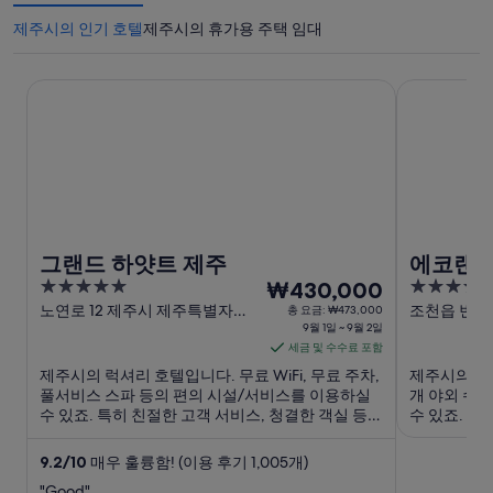
제주시의 인기 호텔
제주시의 휴가용 주택 임대
그랜드 하얏트 제주
에코랜드 호
그랜드 하얏트 제주
에코랜드
5
9
4
₩430,000
out
월
out
노연로 12 제주시 제주특별자치
조천읍 번영로 
총 요금: ₩473,000
도
9월 1일 ~ 9월 2일
제주특별자
of
of
1
세금 및 수수료 포함
5
5
일
제주시의 럭셔리 호텔입니다. 무료 WiFi, 무료 주차,
제주시의 골프
부
풀서비스 스파 등의 편의 시설/서비스를 이용하실
개 야외 수
터
수 있죠. 특히 친절한 고객 서비스, 청결한 객실 등이
수 있죠. 주
9
고객들로부터 좋은 반응을 얻고 있습니다. 주변에
같은 인기 
월
동문시장, 탑동 해안 광장 같은 인기 명소가 있어 관
9.2
/
10
매우 훌륭함! (이용 후기 1,005개)
광을 즐기기에도 ...
2
"Good"