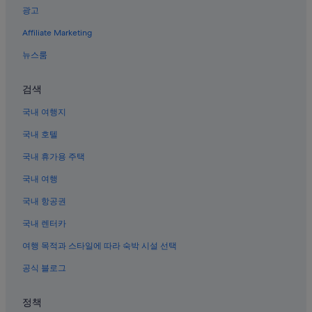
광고
제주시의 전자레인지 구비 호텔
Affiliate Marketing
제주시의 코티지
뉴스룸
제주시의 캡슐 호텔
제주시의 료칸
검색
제주시의 아파트식 호텔
국내 여행지
전농로 서사라문화거리 근처 호텔
국내 호텔
탑동 해안 광장 근처 호텔
국내 휴가용 주택
제주시의 2성급 호텔
국내 여행
제주시의 WiFi 제공 호텔
국내 항공권
제주시의 온수 욕조가 있는 호텔
국내 렌터카
제주시의 발코니가 있는 호텔
제주시 시내의 온천 호텔
여행 목적과 스타일에 따라 숙박 시설 선택
아라리오뮤지엄 탑동시네마 근처 호텔
공식 블로그
제주시의 아파트
정책
제주시 호텔