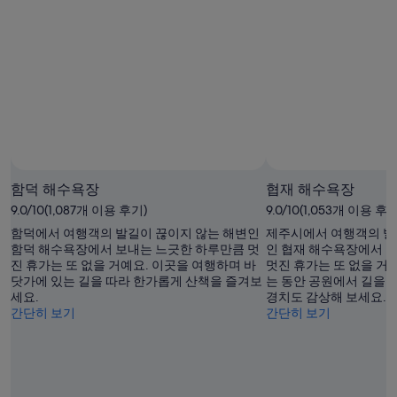
시
금
인
의
확
(숙
요
인
박
금
(숙
기
확
박
간:
인
기
8
(숙
월
간:
박
7
8
일
월
기
함덕 해수욕장
협재 해수욕장
-
8
간:
9.0/10(1,087개 이용 후기)
8
일
9.0/10(1,053개 이용 후기
8
월
-
월
함덕에서 여행객의 발길이 끊이지 않는 해변인
제주시에서 여행객의 발
8
8
함덕 해수욕장에서 보내는 느긋한 하루만큼 멋
7
인 협재 해수욕장에서 
진 휴가는 또 없을 거예요. 이곳을 여행하며 바
멋진 휴가는 또 없을 거
일)
월
일
닷가에 있는 길을 따라 한가롭게 산책을 즐겨보
는 동안 공원에서 길을 
9
-
세요.
경치도 감상해 보세요.
일)
8
간단히 보기
간단히 보기
월
9
일)