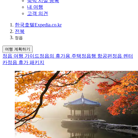
숙박 시설 등록
내 여행
고객 의견
한국
호텔
Expedia.co.kr
전북
정읍
여행 계획하기
정읍 여행 가이드
정읍의 휴가용 주택
정읍행 항공편
정읍 렌터
카
정읍 휴가 패키지