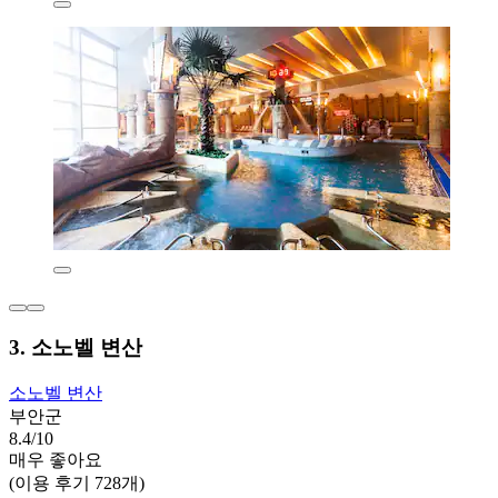
3. 소노벨 변산
소노벨 변산
부안군
8.4/10
매우 좋아요
(이용 후기 728개)