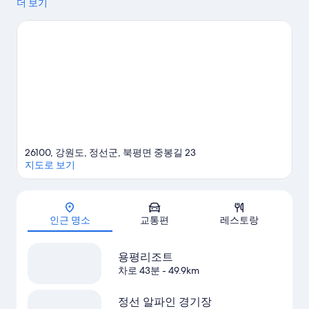
해변, 안목 해변도 방문해 볼 만합니다. 강원랜드 카지노, 하이원리
더 보기
조트도 가볼 만한 명소로 추천해 드려요.
정선 여행 가이드 보기
정선의 더 많은 아파트식 호텔 보기
26100, 강원도, 정선군, 북평면 중봉길 23
지도로 보기
지도
인근 명소
교통편
레스토랑
용평리조트
차로 43분
- 49.9km
정선 알파인 경기장