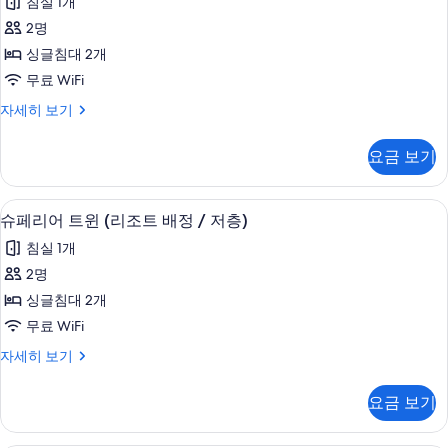
저
침실 1개
배
리
층)
정
2명
어
/
사
싱글침대 2개
저
트
진
층)
무료 WiFi
윈
자
모
슈
자세히 보기
세
사
페
두
히
진
리
보
보
요금 보기
어
기
모
기
트
두
윈
무료 WiFi
슈
7
자
슈페리어 트윈 (리조트 배정 / 저층)
보
페
세
기
침실 1개
히
리
보
2명
어
기
싱글침대 2개
트
무료 WiFi
윈
슈
자세히 보기
(리
페
조
리
요금 보기
어
트
트
배
윈