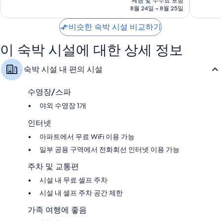
세금 및 수수료 포함
텔
8.8
8.2
금
8월 24일 ~ 8월 25일
정
점,
점,
₩45,441
선
훌
매
비슷한 숙박 시설 비교하기
군
륭
우
해
좋
이 숙박 시설에 대한 상세 정보
요,
아
이
요,
용
이
숙박 시설 내 편의 시설
후
용
기
후
112
기
수영장/스파
개
134
야외 수영장 1개
개
인터넷
아파트에서 무료 WiFi 이용 가능
일부 공용 구역에서 전화회선 인터넷 이용 가능
주차 및 교통편
시설 내 무료 셀프 주차
시설 내 셀프 주차 공간 제한
가족 여행에 좋음