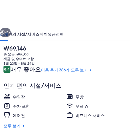
스
트
의
이전
다음
사
41+
소개
편의 시설/서비스
위치
요금
정책
진
현
₩69,146
갤
재
총 요금: ₩76,061
가
러
세금 및 수수료 포함
격
8월 23일 ~ 8월 24일
리
은
이
매우 좋아요
8.4
이용 후기 386개 모두 보기
10점 만점 중 8.4점.
₩69,146
용
후
인기 편의 시설/서비스
기
무료 WiFi
수영장
주방
주차 포함
무료 WiFi
에어컨
비즈니스 서비스
모두 보기