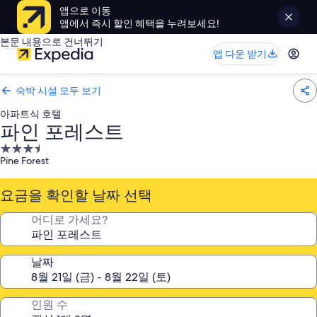
앱으로 이동
앱에서 즉시 할인 혜택을 누려보세요!
본문 내용으로 건너뛰기
앱 다운 받기
숙박 시설 모두 보기
아파트식 호텔
파인 포레스트
3.5
Pine Forest
성
급
요금을 확인할 날짜 선택
숙
박
어디로 가세요?
시
설
날짜
인원 수