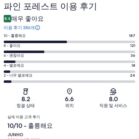
파인 포레스트 이용 후기
이
용
매우 좋아요
8.4
후
이용 후기 386개
기
평
10 - 훌륭해요
187
점
평
8 - 좋아요
121
10
점
평
-
6 - 괜찮아요
36
8
훌
점
평
-
4 - 별로예요
18
륭
6
좋
점
평
-
2 - 너무 별로예요
24
해
아
4
괜
점
요.
-
요.
찮
2
386
별
386
-
아
개
8.2
6.6
8.0
로
개
너
요.
이
청결 상태
위치
직원 및 서비스
예
이
무
386
용
요.
용
이
별
개
후
실제 이용 고객 후기
386
후
로
이
기
용
10/10 - 훌륭해요
개
기
예
용
중
이
중
후
JUNHO
요.
후
187