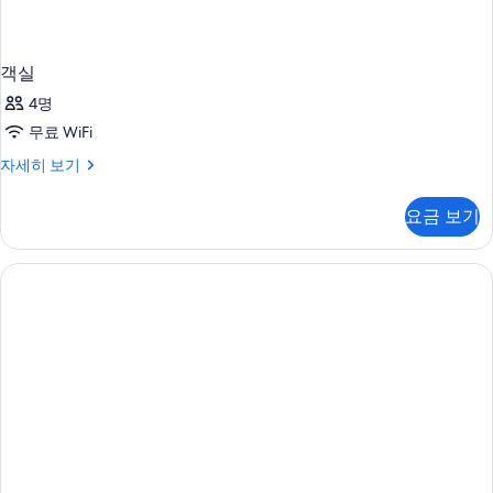
객실
4명
무료 WiFi
객
자세히 보기
실
자
요금 보기
세
히
보
기