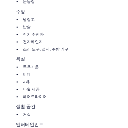
운동장
주방
냉장고
밥솥
전기 주전자
전자레인지
조리 도구, 접시, 주방 기구
욕실
목욕가운
비데
샤워
타월 제공
헤어드라이어
생활 공간
거실
엔터테인먼트