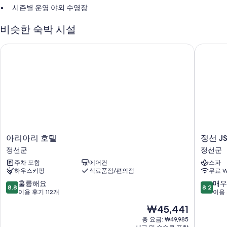
시즌별 운영 야외 수영장
셀프 주차 무료
비슷한 숙박 시설
연회장, 금연 시설 및 엘리베이터
회의실
아리아리 호텔
정선 JS
객실 특징
모든 127개 객실에는 에어컨, 목욕가운 외에도 특별한 숙박 경험을 위해 무
료 WiFi, 무료 생수도 마련되어 있습니다.
또한, 다음과 같은 편의 시설 및 서비스를 모든 객실에서 이용하실 수 있습
니다.
샤워 시설, 비데 및 헤어드라이어
아
정
아리아리 호텔
정선 J
49인치 평면 TV - 프리미엄 TV 채널 이용 가능
리
선
정선군
정선군
아
JS
주방, 냉장고 및 전자레인지
주차 포함
에어컨
스파
리
그
하우스키핑
식료품점/편의점
무료 W
호
랜
텔
드
10
10
훌륭해요
매우
8.8
8.2
정
팰
점
점
이용 후기 112개
이용 
선
리
만
만
현
₩45,441
군
스
점
점
재
호
중
중
총 요금: ₩49,985
요