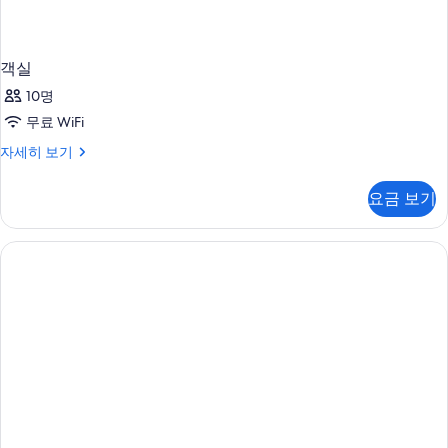
객실
10명
무료 WiFi
객
자세히 보기
실
자
요금 보기
세
히
보
기