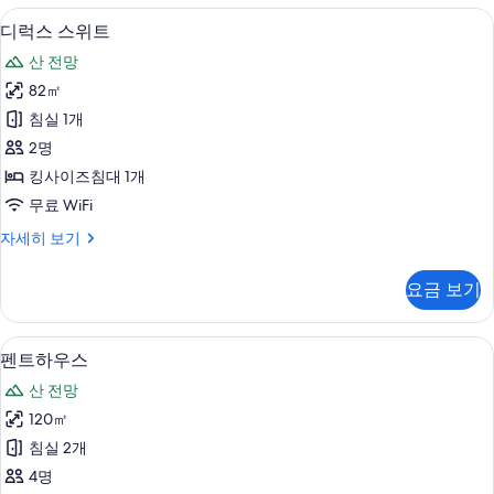
자
무료 WiFi
디
8
세
디럭스 스위트
럭
히
산 전망
보
스
기
82㎡
스
침실 1개
위
2명
트
킹사이즈침대 1개
사
무료 WiFi
진
디
자세히 보기
모
럭
두
스
요금 보기
스
보
위
기
트
펜트하우스 | 객실에서 보이는 전망
펜
7
자
펜트하우스
트
세
산 전망
히
하
보
120㎡
우
기
침실 2개
스
4명
사