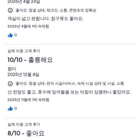
용
121
2026년 4월 23일
386
기
기
개
후
개
개
좋아요: 청결 상태, 체크인, 소통, 콘텐츠의 정확성
중
기
이
36
객실이 넓고 편합니다. 침구류도 좋아요.
중
용
개
2026년 4월에 1박 숙박함
18
후
개
0
기
중
실제 이용 고객 후기
24
개
10/10 - 훌륭해요
향미
2025년 12월 4일
좋아요: 청결 상태, 편의 시설/서비스, 숙박 시설 상태 및 시설, 소통
산 전망도 좋고, 호수에 잉어들을 보는 아침이 상큼하니 좋았어요.
2025년 11월에 1박 숙박함
0
실제 이용 고객 후기
8/10 - 좋아요