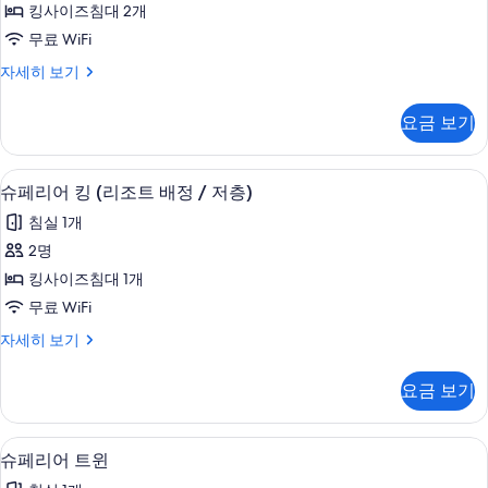
킹사이즈침대 2개
진
무료 WiFi
모
펜
자세히 보기
두
트
보
하
요금 보기
우
기
스
자
무료 WiFi
슈
7
세
슈페리어 킹 (리조트 배정 / 저층)
페
히
침실 1개
보
리
기
2명
어
킹사이즈침대 1개
킹
무료 WiFi
(리
슈
자세히 보기
조
페
트
리
요금 보기
어
배
킹
정
(리
무료 WiFi
슈
7
조
슈페리어 트윈
/
페
트