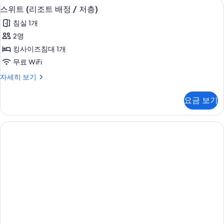
무료 WiFi
스
9
(리
스위트 (리조트 배정 / 저층)
정
위
조
/
침실 1개
트
트
저
배
2명
(리
정
층)
킹사이즈침대 1개
/
조
사
저
무료 WiFi
트
층)
진
스
자세히 보기
자
배
위
모
세
정
트
히
두
요금 보기
(리
보
/
보
조
기
저
트
기
배
층)
정
사
/
진
저
층)
모
자
두
세
히
보
보
기
기