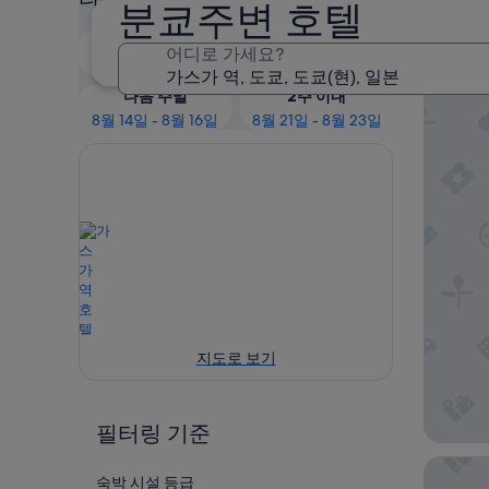
분쿄주변 호텔
인기
오늘 밤
내일
어디로 가세요?
8월 8일 - 8월 9일
8월 9일 - 8월 10일
섹션 L
다음 주말
2주 이내
8월 14일 - 8월 16일
8월 21일 - 8월 23일
지도로 보기
필터링 기준
호텔 류
숙박 시설 등급