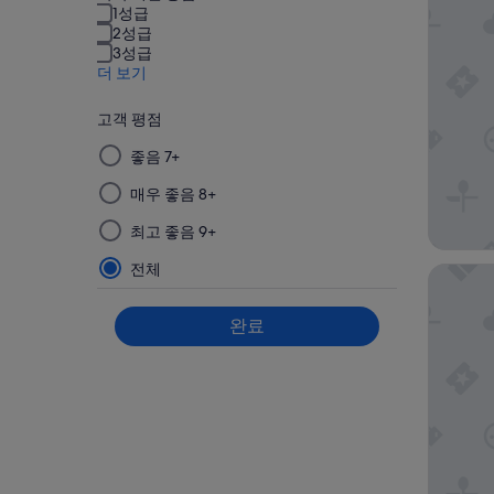
1성급
2성급
3성급
더 보기
고객 평점
이
좋음 7+
그
매우 좋음 8+
룹
에
최고 좋음 9+
서
필
전체
섹션 L
터
를
완료
선
택
한
다
음
적
용