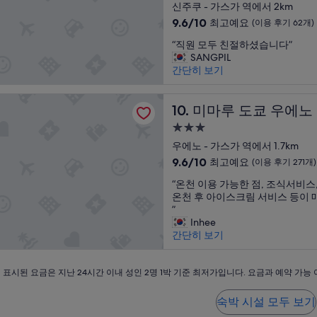
성
d
신주쿠 - 가스가 역에서 2km
고
통
요,
t
y
a
급
a
,
면
10
(이
9.6/10
t
최고예요
h
(이용 후기 62개)
n
n
나
에
숙
점
용
i
o
d
“
d
“직원 모두 친절하셨습니다”
머
서
만
후
n
t
a
박
직
c
SANGPIL
지
아
점
기
g
e
n
시
원
o
간단히 보기
역
주
중
2,263
h
l
e
설
모
m
들
편
9.6
개)
a
s
n
두
f
도
리
점,
도쿄 우에노 오카치마치
n
,
t
친
미마루 도쿄 우에노 오카치마
o
10. 미마루 도쿄 우에
걸
했
최
d
t
r
절
r
어
습
고
s
h
y
3.0
하
t
서
니
예
o
i
w
성
셨
우에노 - 가스가 역에서 1.7km
e
충
다
요,
a
s
a
급
습
x
분
.
10
(이
9.6/10
최고예요
p
(이용 후기 271개)
h
y
니
p
히
우
숙
점
용
i
o
w
“
다
“온천 이용 가능한 점, 조식서비스,
e
갈
에
만
후
n
t
박
h
온
”
온천 후 아이스크림 서비스 등이 
r
수
노
점
기
t
e
e
시
천
”
i
있
공
중
62
h
l
r
설
이
Inhee
e
습
원
9.6
개)
e
i
e
용
간단히 보기
n
니
이
점,
t
s
y
가
c
다
바
최
o
t
o
능
e
.
로
고
i
h
u
한
표시된 요금은 지난 24시간 이내 성인 2명 1박 기준 최저가입니다. 요금과 예약 가능
”
주
앞
예
l
e
c
점
변
이
요,
e
b
a
,
이
라
(이
숙박 시설 모두 보기
t
e
n
조
조
동
용
r
s