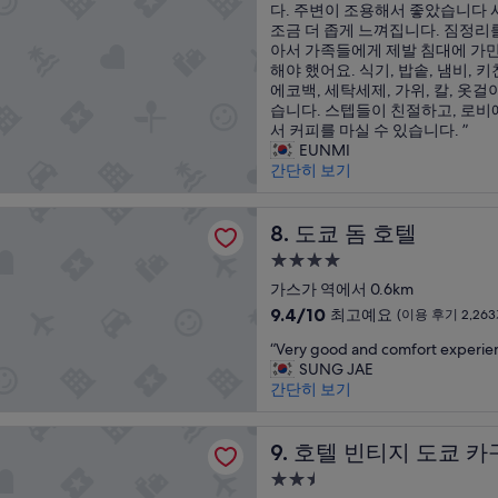
시
끗
편
다. 주변이 조용해서 좋았습니다
n
중
n
W
설
하
하
조금 더 좁게 느껴집니다. 짐정리
l
9.6
g
e
고
고
아서 가족들에게 제발 침대에 가만
y
점,
t
h
,
J
해야 했어요. 식기, 밥솥, 냄비, 
t
최
h
a
바
R
에코백, 세탁세제, 가위, 칼, 옷걸
h
고
e
d
로
도
습니다. 스텝들이 친절하고, 로
i
예
l
a
앞
있
서 커피를 마실 수 있습니다. ”
n
요,
a
k
에
고
EUNMI
g
(이
s
i
편
지
간단히 보기
I
용
t
t
의
하
w
후
1
c
점
철
o
기
0
 호텔
h
도
도쿄 돔 호텔
노
8. 도쿄 돔 호텔
u
134
y
e
있
선
l
개)
e
n
4.0
어
도
d
a
e
성
요
가스가 역에서 0.6km
3
s
r
t
급
.
개
10
u
9.4/10
s
최고예요
t
(이용 후기 2,263
유
가
숙
점
g
.
e
“
시
“Very good and comfort experie
지
만
g
A
,
박
V
마
SUNG JAE
나
점
e
m
l
시
e
역
간단히 보기
가
중
s
o
a
설
r
이
는
9.4
t
n
u
y
가
곳
점,
i
티지 도쿄 카구라자카
g
n
g
호텔 빈티지 도쿄 카구라자카
장
9. 호텔 빈티지 도쿄 
이
최
s
m
d
o
가
라
고
g
a
r
2.5
o
깝
교
예
e
n
y