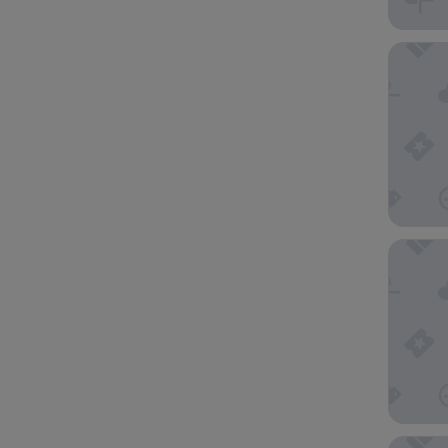
하
면
노가 호
새
로
운
페
이
지
에
서
결
호텔 메
과
가
업
데
이
트
됩
니
다.
&여기 