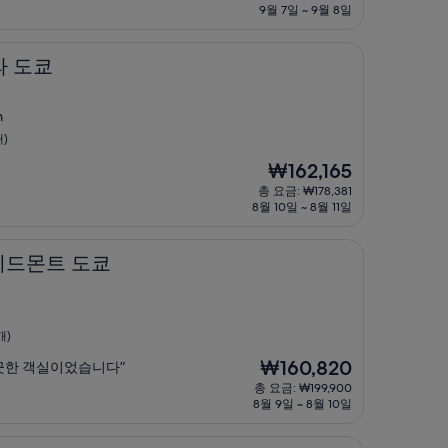
요
9월 7일 ~ 9월 8일
금
₩184,634
라 도쿄
m
개)
현
₩162,165
재
총 요금: ₩178,381
요
8월 10일 ~ 8월 11일
금
₩162,165
 도쿄
 에드몬트 도쿄
개)
현
₩160,820
끗한 객실이었습니다”
재
총 요금: ₩199,900
요
8월 9일 ~ 8월 10일
금
₩160,820