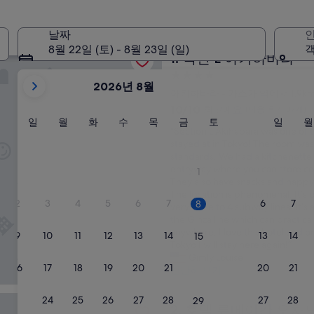
 많은 가스가 역 호텔
날짜
인
 아키하바라
8월 22일 (토) - 8월 23일 (일)
객
섹션 L 아키하바라
1. 섹션 L 아키하바라
현
4.0
2026년 8월
성
재
아키하바라 - 가스가 역에서 1.9k
급
2026
10
10/10
최고예요
(이용 후기 37개)
August
숙
점
일
월
화
수
목
금
토
일
일
월
화
수
목
금
토
일
월
“
“Section L Akihabara was one of 
만
요
요
요
요
요
요
요
요
및
박
S
stayed at in Tokyo! The room was
점
일
일
일
일
일
일
일
일
2026
시
e
standards. We had a kitchenette,
중
September
설
c
entryway where you can store co
10.0
1
이
t
They also have snacks and happy 
점,
i
The location is phenomenal. It’s o
표
최
2
3
4
5
6
7
6
7
8
o
very close to 4 subway lines. It’s
고
시
n
the Ginza line which can practical
예
되
L
anywhere. I love this hotel and on
요,
9
10
11
12
13
14
13
14
15
고
A
Tokyo I will stay here again!”
(이
k
있
Gimly Louise
용
16
17
18
19
20
21
20
21
22
i
간단히 보기
후
습
h
기
니
a
37
메이칸 오차노미즈 혼텐
23
24
25
26
27
28
27
28
29
다.
b
호텔 류메이칸 오차노미즈 혼
2. 호텔 류메이칸 오차
개)