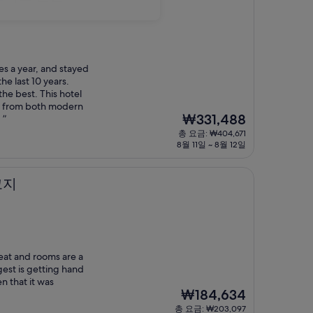
mes a year, and stayed
he last 10 years.
the best. This hotel
d from both modern
현
₩331,488
 ”
재
총 요금: ₩404,671
요
8월 11일 ~ 8월 12일
금
₩331,488
코지
reat and rooms are a
gest is getting hand
n that it was
현
₩184,634
재
총 요금: ₩203,097