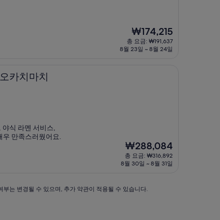
현
₩174,215
재
총 요금: ₩191,637
요
8월 23일 ~ 8월 24일
금
₩174,215
치
노 오카치마치
 야식 라멘 서비스,
매우 만족스러웠어요.
현
₩288,084
재
총 요금: ₩316,892
요
8월 30일 ~ 8월 31일
금
₩288,084
 여부는 변경될 수 있으며, 추가 약관이 적용될 수 있습니다.