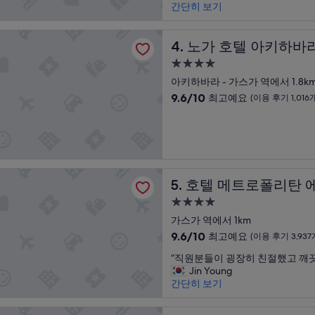
e
2
간단히 보기
e
최
d
t
s
고
i
o
t
예
텔 아키하바라 도쿄
b
노가 호텔 아키하바라 도쿄
4
4. 노가 호텔 아키하바
a
요,
l
t
y
(이
4.0
e
i
e
용
성
s
아키하바라 - 가스가 역에서 1.8k
m
d
후
급
t
e
a
10
기
9.6/10
최고예요
(이용 후기 1,016
a
s
t
숙
점
45
f
a
i
만
개)
박
f
y
n
점
시
.
e
T
중
설
L
a
o
9.6
o
r
k
점,
트로폴리탄 에드몬트 도쿄
호텔 메트로폴리탄 에드몬트
c
5. 호텔 메트로폴리탄
,
y
최
a
a
o
고
4.0
t
n
!
예
성
가스가 역에서 1km
i
d
T
요,
급
o
s
h
10
(이
9.6/10
최고예요
(이용 후기 3,937
n
t
e
숙
점
용
“
“직원분들이 굉장히 친절했고 깨
w
a
r
만
후
박
직
Jin Young
a
y
o
점
기
시
원
간단히 보기
s
e
o
중
1,016
설
분
g
d
m
9.6
개)
들
r
a
w
점,
도쿄 우에노