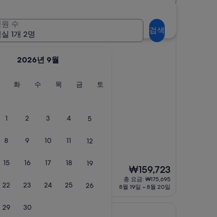
원 수
검색
실 1개 2명
2026년 9월
m
월
화
수
목
금
토
화
수
목
금
토
the best places we
요
요
요
요
요
요
 large for Tokyo
일
일
일
일
일
일
 laundry and an
ats and luggage.
1
2
3
4
5
hour for the guests.
n a quiet street but
8
9
10
11
12
 a 2 minute walk to
ly take you
 my next visit to
15
16
17
18
19
현
₩159,723
재
총 요금: ₩175,695
22
23
24
25
요
26
8월 19일 ~ 8월 20일
금
₩159,723
29
30
텐
노미즈 혼텐