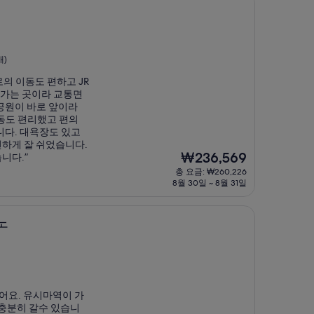
개)
의 이동도 편하고 JR
나가는 곳이라 교통면
공원이 바로 앞이라
동도 편리했고 편의
니다. 대욕장도 있고
하게 잘 쉬었습니다.
현
₩236,569
니다.”
재
총 요금: ₩260,226
요
8월 30일 ~ 8월 31일
금
₩236,569
노
있어요. 유시마역이 가
 충분히 갈수 있습니