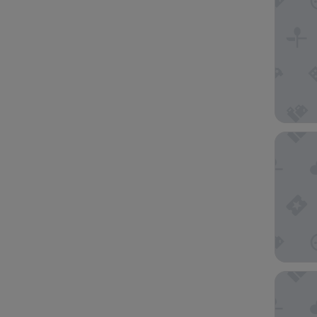
도쿄 돔
호텔 빈