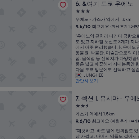
이
&여기 도쿄 우에노
6. &여기 도쿄 우에노
e
t
a
최
굉
a
v
s
고
3.0
장
t
a
l
예
성
히
우에노 - 가스가 역에서 1.6km
a
r
a
요,
급
친
n
i
10
r
(이
9.6/10
최고예요
(이용 후기 1,549
절
d
o
숙
점
g
용
“
했
“우에노역 근처라 나리타 공항으로
r
u
만
e
후
박
우
고
도 있고 지하철 노선도 3개가 지
o
s
점
f
기
시
에
깨
에서 아주 편리했습니다. 우에노 
o
h
중
o
3,937
설
노
끗
동물원, 박물관, 미술관으로의 이
m
o
9.6
r
개)
역
한
점, 음식점 등 선택지가 다양했습
s
t
점,
T
근
객
룸은 넓고 깨끗해서 지내는동안 편
a
e
최
o
처
실
다음 도쿄 방문에도 선택하고 싶습
r
l
고
k
라
이
JUNGHEE
e
s
예
y
나
었
간단히 보기
a
i
요,
o
리
습
n
n
(이
s
타
니
i
T
용
t
유시마 - 우에노
공
섹션 L 유시마 - 우에노
다
7. 섹션 L 유시마 - 우에
c
o
후
a
항
”
e
k
기
n
2.5
으
s
y
1,549
d
성
로
가스가 역에서 1.5km
i
o
개)
a
급
의
z
10
d
9.6/10
r
최고예요
(이용 후기 134개)
이
e
숙
점
u
d
“
동
“깨끗하고, 바로 앞에 편의점도 
.
만
r
s
박
깨
도
장 가깝고, 나머지 역들도 걸어서
O
점
i
.