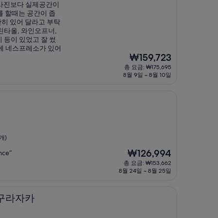
 사진보다 실제공간이
를 할때는 공간이 좁
히 있어 달라고 부탁
키친타올, 와인오프너,
이 등이 있었고 잘 썼
비에 네스프레소가 있어
현
₩159,723
재
총 요금: ₩175,695
요
8월 9일 ~ 8월 10일
금
₩159,723
개)
현
₩126,994
nce”
재
총 요금: ₩153,662
요
8월 24일 ~ 8월 25일
금
₩126,994
카구라자카