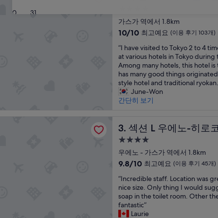
a
4.0
30
31
r
성
a
가스가 역에서 1.8km
급
w
10
10/10
최고예요
(이용 후기 103개)
a
숙
점
“
s
“I have visited to Tokyo 2 to 4 ti
만
박
I
o
at various hotels in Tokyo during t
점
시
h
n
Among many hotels, this hotel is 
중
설
a
e
has many good things originate
10.0
v
o
style hotel and traditional ryokan.
점,
e
f
June-Won
최
v
t
간단히 보기
고
i
h
예
s
e
요,
 우에노-히로코지
i
섹션 L 우에노-히로코지
b
3. 섹션 L 우에노-히로
(이
t
e
용
4.0
e
s
후
성
d
우에노 - 가스가 역에서 1.8km
t
기
급
t
p
10
103
9.8/10
최고예요
(이용 후기 45개)
o
l
숙
점
개)
“
T
“Incredible staff. Location was g
a
만
박
I
o
nice size. Only thing I would sug
c
점
시
n
k
soap in the toilet room. Other the
e
중
설
c
y
fantastic”
s
9.8
r
o
Laurie
w
점,