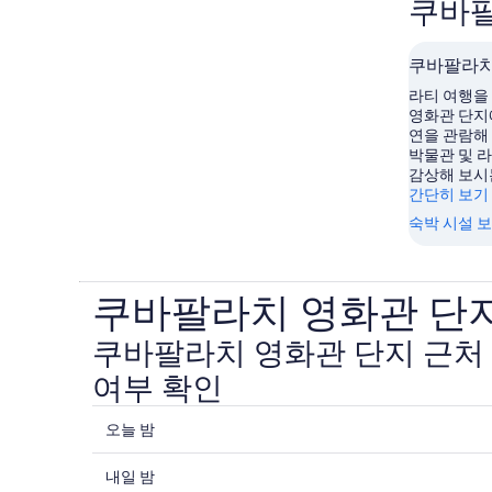
쿠바팔
쿠바팔라치
라티 여행을
영화관 단지
연을 관람해
박물관 및 
감상해 보시
간단히 보기
숙박 시설 
쿠바팔라치 영화관 단지
쿠바팔라치 영화관 단지 근처 
여부 확인
오
오늘 밤
늘
내
밤
내일 밤