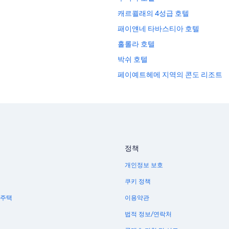
캐르쾰래의 4성급 호텔
패이얜네 타바스티아 호텔
홀롤라 호텔
박쉬 호텔
페이예트헤메 지역의 콘도 리조트
카나바 골프 근처 호텔
정책
개인정보 보호
쿠키 정책
 주택
이용약관
법적 정보/연락처