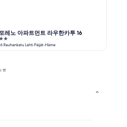
포레노 아파트먼트 라우한카투 16
2
out
16 Rauhankatu Lahti Päijät-Häme
of
5
는 변