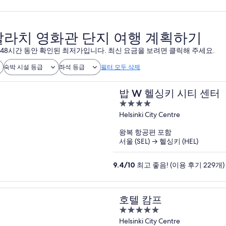
라치 영화관 단지 여행 계획하기
 48시간 동안 확인된 최저가입니다. 최신 요금을 보려면 클릭해 주세요.
숙박 시설 등급
좌석 등급
필터 모두 삭제
밥 W 헬싱키 시티 센터
4
out
Helsinki City Centre
of
왕복 항공편 포함
5
서울 (SEL) → 헬싱키 (HEL)
9.4
/
10
최고 좋음! (이용 후기 229개)
호텔 캄프
5
out
Helsinki City Centre