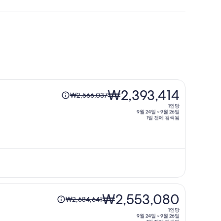
1
₩2,393,414
₩2,566,037
인
1인당
당
9월 24일 ~ 9월 26일
1일 전에 검색됨
이
전
요
금
은
₩2,566,037,
현
1
₩2,553,080
재
₩2,684,641
인
요
1인당
당
9월 24일 ~ 9월 26일
금