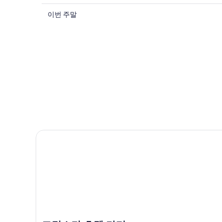
일
8
이
월
밤
이번 주말
번
7
8
일
월
주
-
8
말
8
일
8
월
-
월
8
8
7
일
월
일
에
9
-
일
대
8
에
월
해
대
9
쿠
그린스타 호텔 라티
일
해
바
에
쿠
팔
대
바
라
해
팔
치
쿠
라
영
바
치
화
팔
영
관
라
화
단