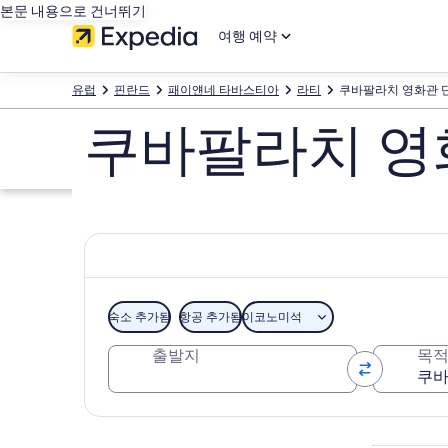
본문 내용으로 건너뛰기
여행 예약
유럽
핀란드
패이얜네 타바스티아
라티
쿠바팔라치 영화관 
쿠바팔라치 영
숙소 추가됨
항공 추가됨
이코노미석
출발지
목
지도로 보기