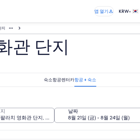
•
앱 열기
KRW
단지
화관 단지
숙소
항공
렌터카
항공 + 숙소
적지
날짜