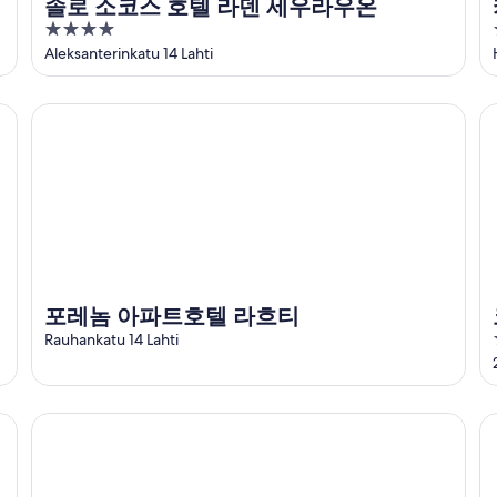
솔로 소코스 호텔 라덴 세우라우온
4
out
Aleksanterinkatu 14 Lahti
of
5
포레놈 아파트호텔 라흐티
코
포레놈 아파트호텔 라흐티
Rauhankatu 14 Lahti
사우나와 발코니가 있는 현대적인 1베드룸 집
포