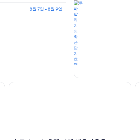
8월 7일 - 8월 9일
솔로 소코스 호텔 라덴 세우라우온
카