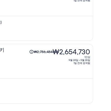
1일 전에 검색됨
이
은
전
₩2,393,414
요
입
금
니
)
은
다.
₩2,684,641,
현
재
요
1
싱키
₩2,654,730
금
₩2,786,484
인
은
1인당
당
9월 24일 ~ 9월 26일
₩2,553,080
1일 전에 검색됨
이
입
전
니
요
다.
금
은
₩2,786,484,
현
재
요