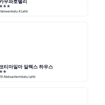
카우파호텔리
3
out
Hämeenkatu 4 Lahti
of
5
티마일마 알렉스 하우스
코티마일마 알렉스 하우스
2
out
25 Aleksanterinkatu Lahti
of
5
레노 아파트먼트 라우한카투 16