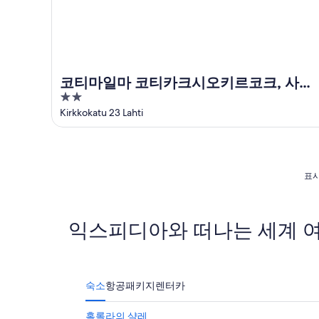
코티마일마 코티카크시오키르코크, 사우
2
나 있음
out
Kirkkokatu 23 Lahti
of
5
표시
익스피디아와 떠나는 세계 
숙소
항공
패키지
렌터카
홀롤라의 샬레