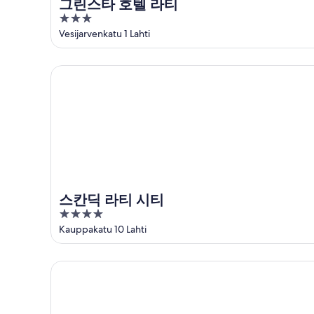
그린스타 호텔 라티
치
관
지
3
영
단
에
out
Vesijarvenkatu 1 Lahti
화
지
서
of
관
에
가
5
스칸딕 라티 시티
단
서
까
지
가
운
에
까
상
서
운
품
가
상
가
까
품
격
운
가
확
상
격
인
품
확
스칸딕 라티 시티
가
인
4
격
out
Kauppakatu 10 Lahti
확
of
인
5
코티마일마 코티카크시오키르코크, 사우나 있음