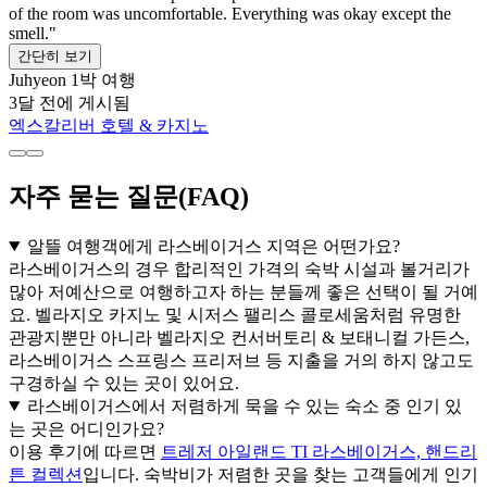
of the room was uncomfortable. Everything was okay except the
smell."
간단히 보기
Juhyeon
1박 여행
3달 전에 게시됨
엑스칼리버 호텔 & 카지노
자주 묻는 질문(FAQ)
알뜰 여행객에게 라스베이거스 지역은 어떤가요?
라스베이거스의 경우 합리적인 가격의 숙박 시설과 볼거리가
많아 저예산으로 여행하고자 하는 분들께 좋은 선택이 될 거예
요. 벨라지오 카지노 및 시저스 팰리스 콜로세움처럼 유명한
관광지뿐만 아니라 벨라지오 컨서버토리 & 보태니컬 가든스,
라스베이거스 스프링스 프리저브 등 지출을 거의 하지 않고도
구경하실 수 있는 곳이 있어요.
라스베이거스에서 저렴하게 묵을 수 있는 숙소 중 인기 있
는 곳은 어디인가요?
이용 후기에 따르면
트레저 아일랜드 TI 라스베이거스, 핸드리
튼 컬렉션
입니다. 숙박비가 저렴한 곳을 찾는 고객들에게 인기