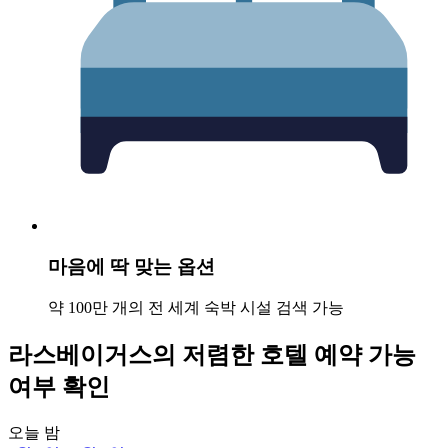
마음에 딱 맞는 옵션
약 100만 개의 전 세계 숙박 시설 검색 가능
라스베이거스의 저렴한 호텔 예약 가능
여부 확인
오늘 밤