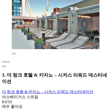
3. 더 링크 호텔 & 카지노 – 시저스 리워드 데스티네
이션
더 링크 호텔 & 카지노 – 시저스 리워드 데스티네이션
라스베이거스 스트립
8.0/10
매우 좋아요