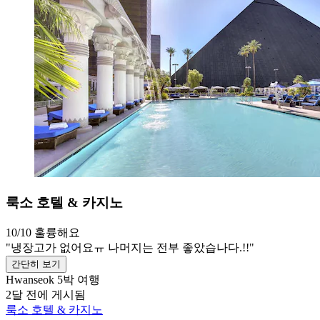
룩소 호텔 & 카지노
10/10
훌륭해요
"냉장고가 없어요ㅠ 나머지는 전부 좋았습나다.!!"
간단히 보기
Hwanseok
5박 여행
2달 전에 게시됨
룩소 호텔 & 카지노