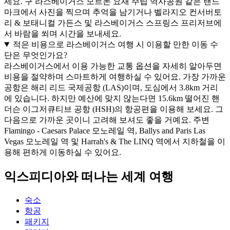
세요. 구 라스베이거스 모르몬 요새 주립 역사공원 같은 랜드
마크에서 사진을 찍으며 추억을 남기거나 벨라지오 컨서버토
리 & 보태니컬 가든스 및 라스베이거스 스프링스 프리저브에
서 바람을 쐬며 시간을 보내세요.
적은 비용으로 라스베이거스 여행 시 이용할 만한 이동 수
단은 무엇인가요?
라스베이거스에서 이용 가능한 교통 옵션을 자세히 알아두면
비용을 절약하며 스마트하게 여행하실 수 있어요. 가장 가까운
공항은 해리 리드 국제공항 (LAS)이며, 도심에서 3.8km 거리
에 있습니다. 하지만 예산에 맞지 않는다면 15.6km 떨어진 핸
더슨 이그저큐티브 공항 (HSH)의 항공편을 이용해 보세요. 그
다음으로 가까운 곳이니 고려해 보셔도 좋을 거예요. 주변
Flamingo - Caesars Palace 모노레일 역, Ballys and Paris Las
Vegas 모노레일 역 및 Harrah's & The LINQ 역에서 지하철을 이
용해 편하게 이동하실 수 있어요.
익스피디아와 떠나는 세계 여행
숙소
항공
패키지