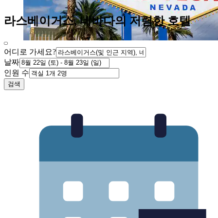
라스베이거스, 네바다의 저렴한 호텔
어디로 가세요?
날짜
인원 수
검색