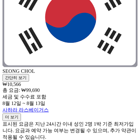
SEONG CHOL
간단히 보기
₩10,566
총 요금: ₩99,690
세금 및 수수료 포함
8월 12일 ~ 8월 13일
사하라 라스베이거스
더 보기
표시된 요금은 지난 24시간 이내 성인 2명 1박 기준 최저가입
니다. 요금과 예약 가능 여부는 변경될 수 있으며, 추가 약관이
적용될 수 있습니다.