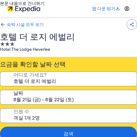
본문 내용으로 건너뛰기
앱 다운 받기
숙박 시설 모두 보기
호텔 더 로지 에벌리
3.0
Hotel The Lodge Heverlee
성
급
요금을 확인할 날짜 선택
숙
박
어디로 가세요?
시
설
날짜
인원 수
검색