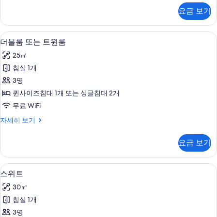
보
룸
요금 보기
자
기
세
히
책상, 다리미/다리미판, 무료 WiFi, 침대
더
7
보
더블룸 또는 트윈룸
블
기
25㎡
룸
침실 1개
또
3명
는
퀸사이즈침대 1개 또는 싱글침대 2개
트
무료 WiFi
윈
더
자세히 보기
룸
블
사
룸
요금 보기
또
진
는
모
트
책상, 다리미/다리미판, 무료 WiFi, 침대
스
5
윈
스위트
두
위
룸
보
30㎡
자
트
세
기
침실 1개
사
히
3명
보