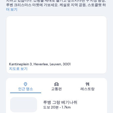
치하고 있습니다. 쇼핑을 제대로 즐기고 싶으시다면 구 시장 광장,
개
783
루벤 크리스마스 마켓에 가보세요. 케설로 지역 공원, 스토클렛 하
개
우스에서는 현지의 아름다운 자연을 만끽하실 수 있습니다. 왈리
더 보기
비 벨지움, STUK도 놓치지 마세요. 시간 여유가 있다면 하이킹/바
이킹 같은 액티비티도 여행 일정에 추가해 보세요.
루벵 여행 가이
드 보기
Kantineplein 3, Heverlee, Leuven, 3001
지도로 보기
지도
인근 명소
교통편
레스토랑
루뱅 그랑 베기나쥐
도보 20분
- 1.7km