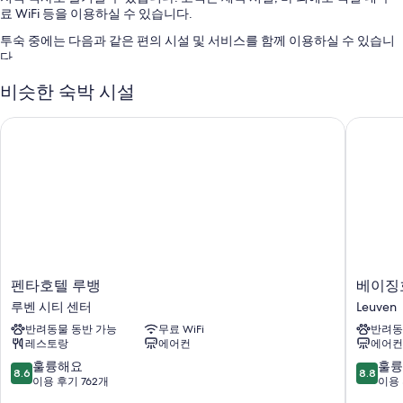
료 WiFi 등을 이용하실 수 있습니다.
투숙 중에는 다음과 같은 편의 시설 및 서비스를 함께 이용하실 수 있습니
다.
셀프 주차(요금 별도), 자전거 투어 정보 및 자전거 주차
비슷한 숙박 시설
짐 보관, 세탁 서비스 및 2 개 회의실
펜타호텔 루뱅
베이징호
투어/티켓 안내, 연회장 및 24시간 운영 프런트 데스크
객실 특징
호텔 더 로지 에벌리의 모든 객실에는 편안하고 여유로운 숙박을 위해 무
료 WiFi, 무료 생수 같은 편의 시설 및 서비스가 마련되어 있습니다.
이 밖에 다음과 같은 편의 시설 및 서비스를 모든 객실에서 이용하실 수 있
습니다.
헤어드라이어 및 샴푸
펜
베
펜타호텔 루뱅
베이징
타
이
평면 TV - 위성 TV 채널 이용 가능
루벤 시티 센터
Leuven
호
징
책상 및 전화
반려동물 동반 가능
무료 WiFi
반려동
텔
호
레스토랑
에어컨
에어컨
루
프
뱅
호
10
10
훌륭해요
훌륭
8.6
8.8
루
텔
점
점
이용 후기 762개
이용 
벤
Leuven
만
만