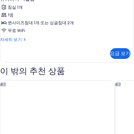
보
피
세
기
침실 1개
히
리
보
1명
어
기
퀸사이즈침대 1개 또는 싱글침대 2개
더
무료 WiFi
블
슈
자세히 보기
룸
피
사
리
요금 보기
어
진
더
모
블
이 밖의 추천 상품
룸
두
자
보
세
노보텔 루벵 센트럼
호텔 인디
광고
광고
히
기
보
기