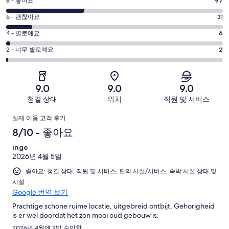
평
8 - 좋아요
97
10
점
평
-
6 - 괜찮아요
31
8
훌
점
평
-
4 - 별로예요
6
륭
6
좋
점
평
-
2 - 너무 별로예요
2
해
아
4
괜
점
요.
-
요.
찮
2
269
별
269
-
아
개
9.0
9.0
9.0
로
개
너
요.
이
청결 상태
위치
직원 및 서비스
예
이
무
269
용
요.
용
이
별
개
후
실제 이용 고객 후기
269
후
로
이
기
용
8/10 - 좋아요
개
기
예
용
중
이
중
후
inge
요.
후
133
용
97
2026년 4월 5일
269
기
기
개
후
개
개
좋아요: 청결 상태, 직원 및 서비스, 편의 시설/서비스, 숙박 시설 상태 및
중
기
시설
이
31
중
Google 번역 보기
용
개
6
후
Prachtige schone ruime locatie, uitgebreid ontbijt. Gehorigheid
개
is er wel doordat het zon mooi oud gebouw is.
기
중
2026년 4월에 2박 숙박함