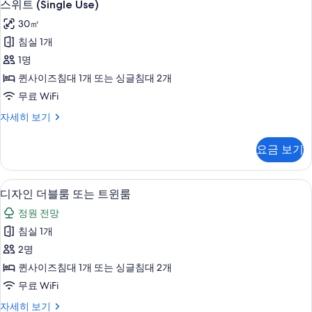
4
보
스위트 (Single Use)
위
기
30㎡
트
침실 1개
(Single
1명
Use)
퀸사이즈침대 1개 또는 싱글침대 2개
사
무료 WiFi
진
스
자세히 보기
모
위
두
트
요금 보기
(Single
보
Use)
기
자
디자인 더블룸 또는 트윈룸 | 책상, 다리미
디
2
세
디자인 더블룸 또는 트윈룸
자
히
정원 전망
보
인
기
침실 1개
더
2명
블
퀸사이즈침대 1개 또는 싱글침대 2개
룸
무료 WiFi
또
디
자세히 보기