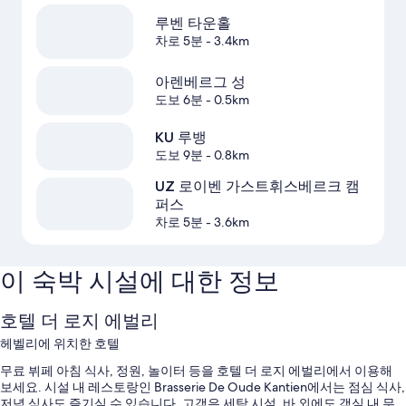
루벤 타운홀
차로 5분
- 3.4km
아렌베르그 성
도보 6분
- 0.5km
KU 루뱅
도보 9분
- 0.8km
UZ 로이벤 가스트휘스베르크 캠
퍼스
차로 5분
- 3.6km
이 숙박 시설에 대한 정보
호텔 더 로지 에벌리
헤벨리에 위치한 호텔
무료 뷔페 아침 식사, 정원, 놀이터 등을 호텔 더 로지 에벌리에서 이용해
보세요. 시설 내 레스토랑인 Brasserie De Oude Kantien에서는 점심 식사,
저녁 식사도 즐기실 수 있습니다. 고객은 세탁 시설, 바 외에도 객실 내 무