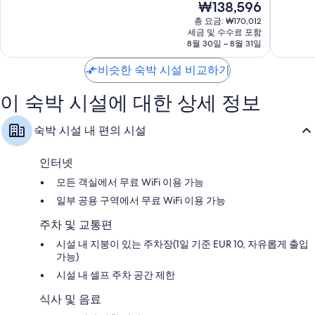
현
₩138,596
시
점
점
재
티
중
중
총 요금: ₩170,012
요
센
세금 및 수수료 포함
8.6
8.8
금
8월 30일 ~ 8월 31일
터
점,
점,
₩138,596
훌
훌
비슷한 숙박 시설 비교하기
륭
륭
해
해
이 숙박 시설에 대한 상세 정보
요,
요,
이
이
용
용
숙박 시설 내 편의 시설
후
후
기
기
762
371
인터넷
개
개
모든 객실에서 무료 WiFi 이용 가능
일부 공용 구역에서 무료 WiFi 이용 가능
주차 및 교통편
시설 내 지붕이 있는 주차장(1일 기준 EUR 10, 자유롭게 출입
가능)
시설 내 셀프 주차 공간 제한
식사 및 음료