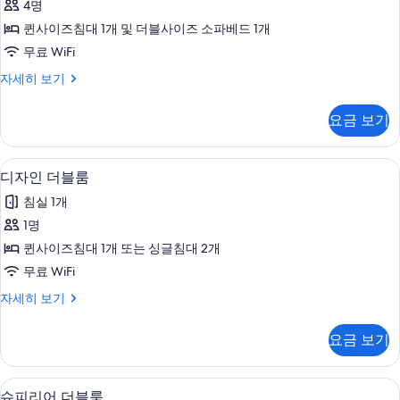
모
4명
룸
드
자
두
퀸사이즈침대 1개 및 더블사이즈 소파베드 1개
룸
세
보
무료 WiFi
히
사
기
보
패
자세히 보기
진
기
밀
모
리
요금 보기
쿼
두
드
보
룸
책상, 다리미/다리미판, 무료 WiFi, 침대
디
1
자
디자인 더블룸
기
자
세
침실 1개
히
인
보
1명
더
기
퀸사이즈침대 1개 또는 싱글침대 2개
블
무료 WiFi
룸
디
자세히 보기
사
자
진
인
요금 보기
더
모
블
두
룸
책상, 다리미/다리미판, 무료 WiFi, 침대
슈
1
자
슈피리어 더블룸