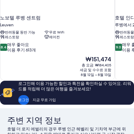
노보텔 루벵 센트럼
호텔 인디
Leuven
루벵에서 2
반려동물 동반 가능
무료 WiFi
반려동물
레스토랑
에어컨
레스토랑
10
10
매우 좋아요
매우 
8.4
9.0
점
점
이용 후기 613개
이용 후
만
만
현
₩151,474
점
점
재
총 요금: ₩184,405
중
중
요
세금 및 수수료 포함
8.4
9.0
금
8월 12일 ~ 8월 13일
점,
점,
₩151,474
매
매
로그인해 이용 가능한 할인과 특전을 확인하실 수 있어요. 리워
우
우
드를 적립해 더 많은 여행을 즐겨보세요!
좋
훌
아
륭
로그인
지금 무료 가입
요,
해
이
요,
용
이
주변 지역 정보
후
용
기
후
호텔 더 로지 에벌리의 경우 루벵 인근 헤벨리 및 기차역 부근에 위
613
기