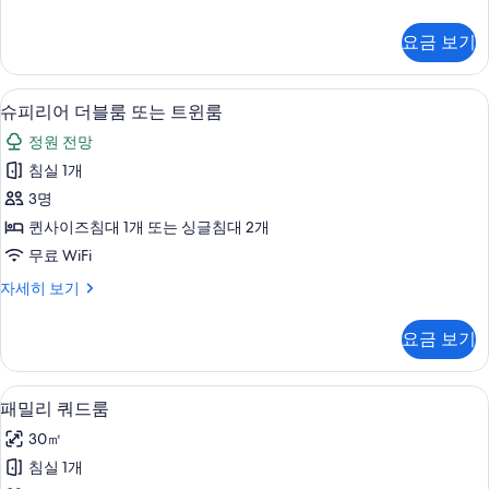
는
자
트
인
요금 보기
더
윈
블
룸
룸
책상, 다리미/다리미판, 무료 WiFi, 침대
슈
1
또
슈피리어 더블룸 또는 트윈룸
사
피
는
진
정원 전망
트
리
윈
모
침실 1개
어
룸
두
3명
자
더
세
보
퀸사이즈침대 1개 또는 싱글침대 2개
블
히
기
무료 WiFi
보
룸
기
슈
자세히 보기
또
피
는
리
요금 보기
어
트
더
윈
블
패밀리 쿼드룸 | 책상, 다리미/다리미판, 무
패
1
룸
패밀리 쿼드룸
룸
밀
또
사
30㎡
는
리
트
진
침실 1개
쿼
윈