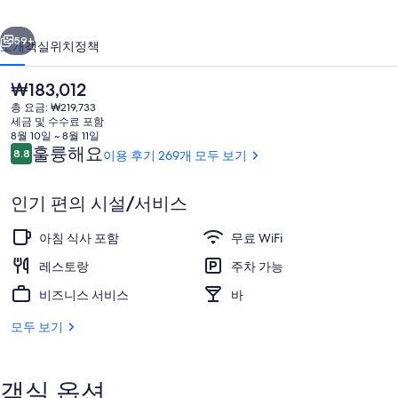
벌
이전
다음
리
59+
소개
객실
위치
정책
의
현
₩183,012
사
재
총 요금: ₩219,733
가
진
세금 및 수수료 포함
격
8월 10일 ~ 8월 11일
갤
은
이
훌륭해요
8.8
이용 후기 269개 모두 보기
10점 만점 중 8.8점.
₩183,012
용
러
후
인기 편의 시설/서비스
기
리
더블룸 또는 트윈룸 | 책상, 다리미/다리미
아침 식사 포함
무료 WiFi
레스토랑
주차 가능
비즈니스 서비스
바
모두 보기
객실 옵션