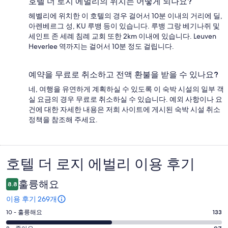
호텔 더 로지 에벌리의 위치는 어떻게 되나요?
헤벨리에 위치한 이 호텔의 경우 걸어서 10분 이내의 거리에 딜,
아렌베르그 성, KU 루뱅 등이 있습니다. 루뱅 그랑 베기나쥐 및
세인트 존 세례 침례 교회 또한 2km 이내에 있습니다. Leuven
Heverlee 역까지는 걸어서 10분 정도 걸립니다.
예약을 무료로 취소하고 전액 환불을 받을 수 있나요?
네, 여행을 유연하게 계획하실 수 있도록 이 숙박 시설의 일부 객
실 요금의 경우 무료로 취소하실 수 있습니다. 예외 사항이나 요
건에 대한 자세한 내용은 저희 사이트에 게시된 숙박 시설 취소
정책을 참조해 주세요.
호텔 더 로지 에벌리 이용 후기
이
용
훌륭해요
8.8
후
이용 후기 269개
기
평
10 - 훌륭해요
133
점