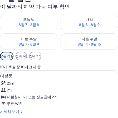
이 날짜의 예약 가능 여부 확인
오늘 밤 예약 가능 여부 확인, 8월 7 - 8월 8
내일 예약 가능 여부 확인, 8월 8 
오늘 밤
내일
8월 7 - 8월 8
8월 8 - 8월 9
이번 주말 예약 가능 여부 확인, 8월 7 - 8월 9
다음 주말 예약 가능 여부 확인, 8월
이번 주말
다음 주말
8월 7 - 8월 9
8월 14 - 8월 16
객
모든 객실
침대 1개
침대 2개
실
에
10개 객실 중 10개 표시 중
사
책상, 다리미/다리미판, 무료 WiFi, 침대
더
3
더블룸
용
블
가
25㎡
룸
능
2명
사
한
더블침대 1개 또는 싱글침대 2개
진
필
무료 WiFi
터
모
더
자세히 보기
두
블