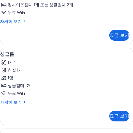
진
기
킹사이즈침대 1개 또는 싱글침대 2개
모
무료 WiFi
두
스
자세히 보기
보
위
기
트
요금 보기
자
세
히
싱글룸 | 책상, 다리미/다리미판, 무료 Wi
싱
1
보
싱글룸
글
기
17㎡
룸
침실 1개
사
1명
진
싱글침대 1개
모
무료 WiFi
두
싱
자세히 보기
보
글
기
룸
요금 보기
자
세
히
책상, 다리미/다리미판, 무료 WiFi, 침대
스