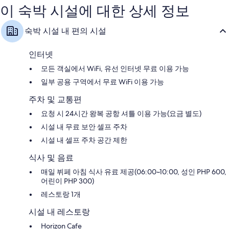
이 숙박 시설에 대한 상세 정보
요,
이
이
용
용
후
숙박 시설 내 편의 시설
후
기
기
478
3,581
개
인터넷
개
모든 객실에서 WiFi, 유선 인터넷 무료 이용 가능
일부 공용 구역에서 무료 WiFi 이용 가능
주차 및 교통편
요청 시 24시간 왕복 공항 셔틀 이용 가능(요금 별도)
시설 내 무료 보안 셀프 주차
시설 내 셀프 주차 공간 제한
식사 및 음료
매일 뷔페 아침 식사 유료 제공(06:00~10:00, 성인 PHP 600,
어린이 PHP 300)
레스토랑 1개
시설 내 레스토랑
Horizon Cafe