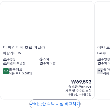
비스
더 헤리티지 호텔 마닐라
어반 트
24시간 운영 프런트 데스크, 짐 보관 및 금연 시설
이용 후기에 따르면 고객들은 직원의 친절함에 아주 만족합니다.
객실 특징
모든 518개 객실에는 에어컨 외에도 고객을 위한 세심한 정성이 돋보이는
무료 WiFi, 금고도 제공됩니다. 고객의 이용 후기에 따르면 청결한 객실이
이 숙박 시설의 만족스러운 점으로 손꼽힙니다.
더
어
또한, 다음과 같은 편의 시설 및 서비스를 모든 객실에서 이용하실 수 있습
더 헤리티지 호텔 마닐라
어반 
헤
반
니다.
바랑가이 76
Pasay
리
트
욕실 - 비데 및 무료 세면용품 이용 가능
수영장
스파
수영장
티
래
어린이 수영장
주차 포함
주차 
지
블
평면 TV - 케이블 TV 채널 이용 가능
호
러
10
10
훌륭해요
좋아
8.8
7.4
간이 주방, 미니 냉장고 및 전자레인지
텔
스
점
점
이용 후기 3,581개
이용 
마
호
만
만
현
₩69,593
닐
텔
점
점
재
라
Pasay
중
중
총 요금: ₩84,903
요
바
세금 및 수수료 포함
8.8
7.4
금
9월 6일 ~ 9월 7일
랑
점,
점,
₩69,593
가
훌
좋
비슷한 숙박 시설 비교하기
이
륭
아
76
해
요,