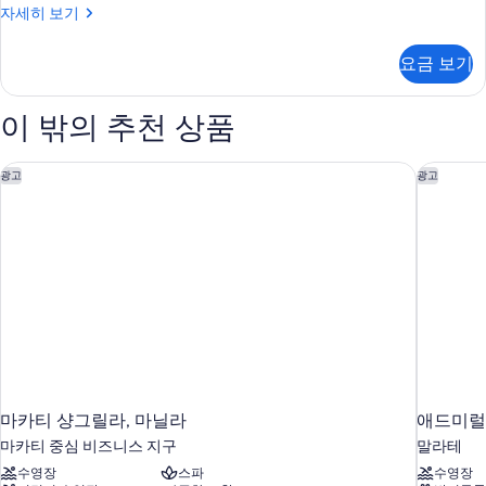
Standard
자세히 보기
두
Single
보
자
요금 보기
세
기
히
보
이 밖의 추천 상품
기
마카티 샹그릴라, 마닐라
애드미럴 
광고
광고
마카티 샹그릴라, 마닐라
애드미럴
마카티 중심 비즈니스 지구
말라테
수영장
스파
수영장