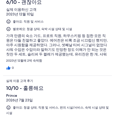
6/10 - 괜찮아요
실제 이용하신 고객
2023년 12월 10일
좋아요: 직원 및 서비스
별로예요: 청결 상태, 숙박 시설 상태 및 시설
가격 만큼의 숙소 가드, 프로트 직원, 하우스키핑 등 접한 모든 직
원은 다들 친절하고 좋았다. 에어컨은 비록 조금 시끄럽신 했지만,
아주 시원함을 제공하였다. 그러나, 셋째날 티비 시그널이 없었다
샤워 수압은 수압이라 말하기도 민망한 정도 이해가 안 되는 것은
찻잔 두 세트, 슬리퍼 두 켤레가 제공됐는데, 유리잔은 한 개, 샤워
타월 한 장, 작은 타월 한 장, 가운 한 벌이 있어서 체크 아웃 시 문제
2023년 12월에 2박 숙박함
가 되는 것 아닌가 고민하게 만들었다. 수건른 너무 낡아 있어서 쓰
지도 않고 별도의 수건을 마련했다
0
실제 이용 고객 후기
10/10 - 훌륭해요
Prince
2026년 7월 23일
좋아요: 청결 상태, 직원 및 서비스, 편의 시설/서비스, 숙박 시설 상태 및
시설