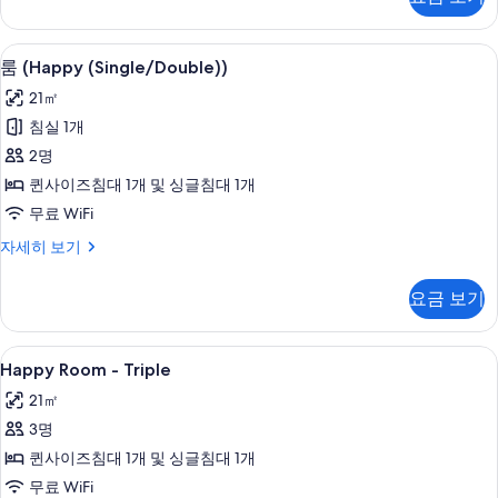
보
자
세
기
히
객실 내 금고, 책상, 방음 설비, 다리미
룸
20
보
룸 (Happy (Single/Double))
(Happy
기
21㎡
(Single/Double))
침실 1개
사
2명
진
퀸사이즈침대 1개 및 싱글침대 1개
모
무료 WiFi
두
룸
자세히 보기
보
(Happy
기
(Single/Double))
요금 보기
자
세
히
Happy
객실 내 금고, 책상, 방음 설비, 다리미
20
보
Happy Room - Triple
Room
기
21㎡
-
3명
Triple
사
퀸사이즈침대 1개 및 싱글침대 1개
진
무료 WiFi