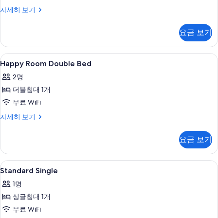
모
Happy
자세히 보기
Room
두
-
요금 보기
보
Triple
자
기
세
Happy
객실 내 금고, 책상, 방음 설비, 다리미
22
히
Happy Room Double Bed
Room
보
2명
기
Double
더블침대 1개
Bed
사
무료 WiFi
진
Happy
자세히 보기
Room
모
Double
요금 보기
두
Bed
자
보
세
Standard
외부 세부 사진
기
1
히
Standard Single
Single
보
1명
기
사
싱글침대 1개
진
무료 WiFi
모