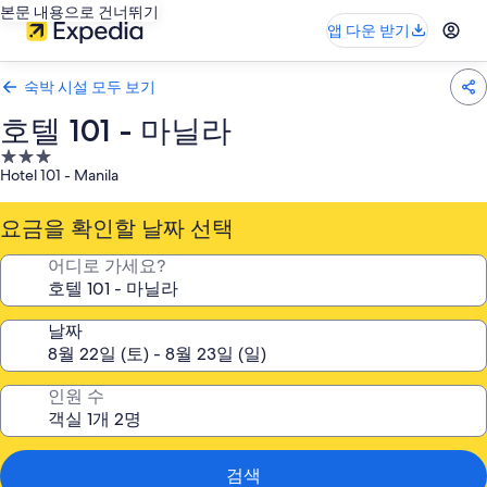
본문 내용으로 건너뛰기
앱 다운 받기
숙박 시설 모두 보기
호텔 101 - 마닐라
3.0
Hotel 101 - Manila
성
급
요금을 확인할 날짜 선택
숙
박
어디로 가세요?
시
설
날짜
인원 수
검색