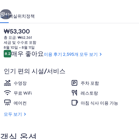
라
이전
다음
의
41+
소개
객실
위치
정책
사
진
현
₩53,300
재
총 요금: ₩62,361
갤
가
세금 및 수수료 포함
격
8월 10일 ~ 8월 11일
러
은
이
매우 좋아요
8.2
이용 후기 2,595개 모두 보기
10점 만점 중 8.2점.
₩53,300
용
리
후
인기 편의 시설/서비스
기
아침 식사, 점심 식사 및 저녁 식사 제공
수영장
주차 포함
무료 WiFi
레스토랑
에어컨
아침 식사 이용 가능
모두 보기
객실 옵션