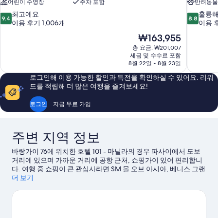
어린이 수영장
주차 포함
반려동물
10
10
최고예요
훌륭
9.4
8.8
점
점
이용 후기 1,006개
이용 후
만
만
현
₩163,955
점
점
재
총 요금: ₩201,007
중
중
요
세금 및 수수료 포함
9.4
8.8
금
8월 22일 ~ 8월 23일
점,
점,
₩163,955
최
훌
로그인해 이용 가능한 할인과 특전을 확인하실 수 있어요. 리워
고
륭
드를 적립해 더 많은 여행을 즐겨보세요!
예
해
요,
요,
로그인
지금 무료 가입
이
이
용
용
후
후
주변 지역 정보
기
기
1,006
165
바랑가이 76에 위치한 호텔 101 - 마닐라의 경우 파사이에서 도보
개
개
거리에 있으며 가까운 거리에 공항 근처, 쇼핑가이 있어 편리합니
다. 여행 중 쇼핑이 큰 관심사라면 SM 몰 오브 아시아, 베니스 그랜
드 캐널 몰에 가보세요. 이 지역의 아름다운 자연을 만끽할 수 있는
더 보기
마닐라 베이도 방문해 볼 만합니다. 뉴포트 월드 리조트, 미국 대사
관도 가볼 만한 명소로 추천해 드려요.
파사이 여행 가이드 보기