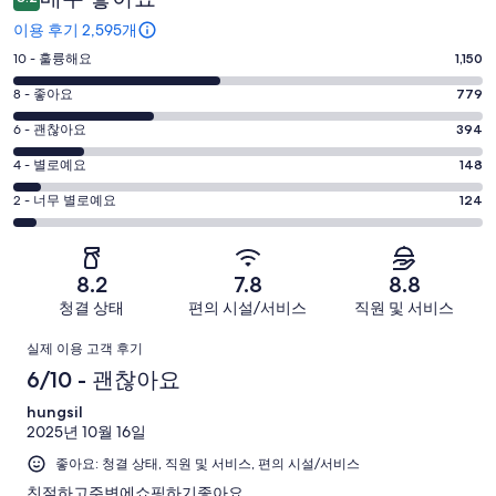
후
이용 후기 2,595개
기
평
10 - 훌륭해요
1,150
점
평
8 - 좋아요
779
10
점
평
-
6 - 괜찮아요
394
8
훌
점
평
-
4 - 별로예요
148
륭
6
좋
점
평
-
2 - 너무 별로예요
124
해
아
4
괜
점
요.
-
요.
찮
2
2595
별
2595
-
아
개
8.2
7.8
8.8
로
개
너
요.
이
청결 상태
편의 시설/서비스
직원 및 서비스
예
이
무
2595
용
요.
용
이
별
개
후
실제 이용 고객 후기
2595
후
로
이
기
용
6/10 - 괜찮아요
개
기
예
용
중
이
중
후
hungsil
요.
후
1150
용
779
2025년 10월 16일
2595
기
기
개
후
개
개
좋아요: 청결 상태, 직원 및 서비스, 편의 시설/서비스
중
기
이
394
친절하고주변에쇼핑하기좋아요