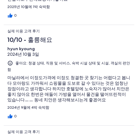
중
용
개
2025년 10월에 1박 숙박함
148
후
개
0
기
중
실제 이용 고객 후기
124
개
10/10 - 훌륭해요
hyun kyoung
2024년 10월 3일
좋아요: 청결 상태, 직원 및 서비스, 숙박 시설 상태 및 시설, 객실의 편안
함
마닐라에서 이정도가격에 이정도 청결한 곳 찾기는 어렵다고 봅니
다 모아랑도 가까워서 쇼핑몰을 도보로 갈 수 있다는 것은 엄청난
장점이라고 생각합니다 하지만 호텔앞에 노숙자가 많아서 치안은
좋지 않아요 한번은 애들이 가방을 열어서 물건을 떨어뜨린적이
있습니다ㅡㅡ 동네 치안은 생각해보시는게 좋겠어요
2024년 9월에 4박 숙박함
0
실제 이용 고객 후기