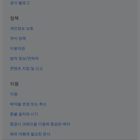
여수의 온수 욕조가 있는 호텔
공식 블로그
여수의 성
정책
여수의 하우스보트
개인정보 보호
여수의 수영장이 있는 호텔
여수 호텔
쿠키 정책
여수의 호스텔
이용약관
여수의 컨트리하우스
법적 정보/연락처
여수의 5성급 호텔
콘텐츠 지침 및 신고
여수의 리조트
지원
여수의 가족 여행 호텔
지원
여수의 홀리데이 파크
여수의 펜션
예약을 변경 또는 취소
여수의 개인 별장
환불 절차와 시기
여수의 2성급 호텔
항공사 크레딧을 이용해 항공편 예약
여수의 웨딩 호텔
해외 여행에 필요한 문서