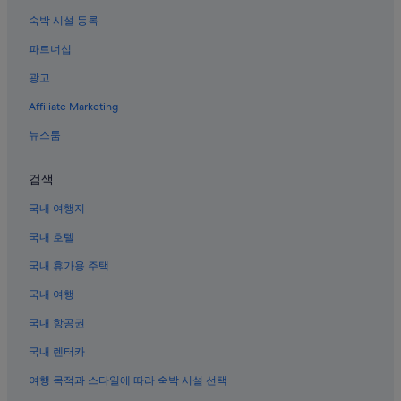
여수의 워터파크 호텔
숙박 시설 등록
여수의 바닷가 호텔
파트너십
학동의 바닷가 호텔
광고
여수의 온천 호텔
Affiliate Marketing
여수의 타운하우스
여수의 금연 호텔
뉴스룸
엑스포 탁구장 근처 호텔
검색
여수의 반려동물 동반 가능 호텔
국내 여행지
여수의 Independent 호텔
국내 호텔
여수의 해변 호텔
국내 휴가용 주택
여수의 로지
국내 여행
학동의 4성급 호텔
여수의 캡슐 호텔
국내 항공권
여수의 스파가 있는 리조트 및 호텔
국내 렌터카
여수의 간이 주방이 있는 호텔
여행 목적과 스타일에 따라 숙박 시설 선택