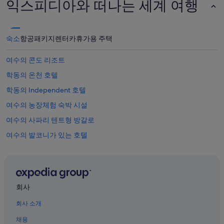
익스피디아와 떠나는 세계 여행
숙소
항공
패키지
렌터카
휴가용 주택
여수의 콘도 리조트
학동의 온천 호텔
학동의 Independent 호텔
여수의 농장체험 숙박 시설
여수의 사파리 텐트형 방갈로
여수의 발코니가 있는 호텔
여수의 허니문 리조트 및 호텔
여수의 WiFi 제공 호텔
여수의 캐러밴 파크
회사
여수의 럭셔리 호텔
회사 소개
여수의 캐빈
채용