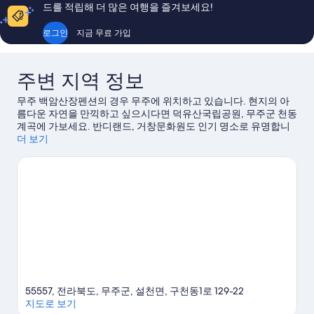
기
드를 적립해 더 많은 여행을 즐겨보세요!
로그인
지금 무료 가입
주변 지역 정보
무주 백암산장펜션의 경우 무주에 위치하고 있습니다. 현지의 아
름다운 자연을 만끽하고 싶으시다면 덕유산국립공원, 무주군 천동
계곡에 가보세요. 반디랜드, 거창문화원도 인기 명소로 유명합니
다. 거창사과테마파크, 창포원도 놓치지 마세요.
더 보기
무주 여행 가이드
보기
무주의 더 많은 펜션 보기
55557, 전라북도, 무주군, 설천면, 구천동1로 129-22
지도로 보기