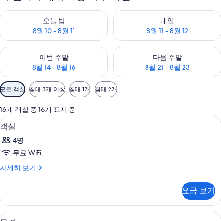
오늘 밤 예약 가능 여부 확인, 8월 10 - 8월 11
내일 예약 가능 여부 확인, 8월 11 
오늘 밤
내일
8월 10 - 8월 11
8월 11 - 8월 12
이번 주말 예약 가능 여부 확인, 8월 14 - 8월 16
다음 주말 예약 가능 여부 확인, 8월
이번 주말
다음 주말
8월 14 - 8월 16
8월 21 - 8월 23
객
모든 객실
침대 3개 이상
침대 1개
침대 2개
실
에
16개 객실 중 16개 표시 중
사
욕실 | 샤워 시설, 헤어드라이어, 타월, 
객
4
객실
용
실
가
4명
사
능
무료 WiFi
진
한
객
자세히 보기
모
필
실
터
두
자
요금 보기
세
보
히
기
보
목련 | 무료 WiFi, 침대 시트
목
5
기