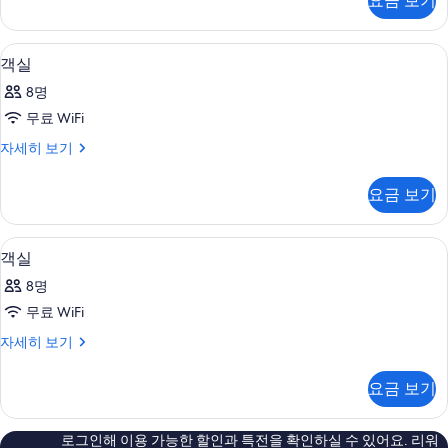
요금 보기
자
기
세
히
전용 주방 | 냉장고, 전자레인지
객
6
보
객실
실
기
8명
사
무료 WiFi
진
객
자세히 보기
모
실
두
자
요금 보기
세
보
히
기
보
TV
객
5
기
객실
실
8명
사
무료 WiFi
진
객
자세히 보기
모
실
두
자
요금 보기
세
보
히
기
보
로그인해 이용 가능한 할인과 특전을 확인하실 수 있어요. 리워