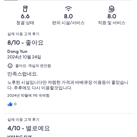
괜
점
요.
-
요.
찮
2
18
별
18
-
아
개
6.6
8.0
8.0
로
개
너
요.
이
청결 상태
편의 시설/서비스
직원 및 서비스
예
이
무
18
용
요.
용
이
별
개
후
실제 이용 고객 후기
18
후
로
이
기
용
8/10 - 좋아요
개
기
예
용
중
이
중
후
Dong Yun
요.
후
6
용
4
2024년 10월 24일
18
기
기
개
후
개
개
좋아요: 객실의 편안함
중
기
이
3
만족스럽네요.
중
용
개
노후된 시설입니다만 저렴한 가격과 바베큐장 이용등이 좋았습니
3
후
다. 추후에도 다시 이용할것입니다.
개
기
2024년 10월에 1박 숙박함
중
0
2
개
실제 이용 고객 후기
4/10 - 별로예요
HYANG SUK