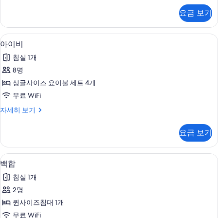
두
모
요금 보기
스
보
자
기
세
아이비 | 무료 WiFi, 침대 시트
아
5
히
아이비
이
보
침실 1개
기
비
8명
사
싱글사이즈 요이불 세트 4개
진
무료 WiFi
모
아
자세히 보기
두
이
보
비
요금 보기
자
기
세
히
백합 | 무료 WiFi, 침대 시트
백
4
보
백합
합
기
침실 1개
사
2명
진
퀸사이즈침대 1개
모
무료 WiFi