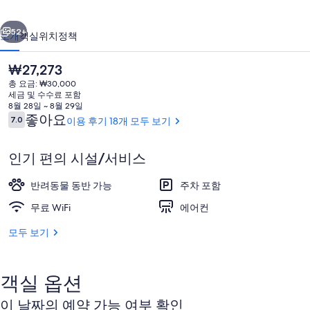
펜
이전
다음
션
52+
소개
객실
위치
정책
의
현
₩27,273
사
재
총 요금: ₩30,000
가
진
세금 및 수수료 포함
격
8월 28일 ~ 8월 29일
갤
은
이
좋아요
7.0
이용 후기 18개 모두 보기
10점 만점 중 7.0점.
₩27,273
용
러
후
인기 편의 시설/서비스
기
리
외관
반려동물 동반 가능
주차 포함
무료 WiFi
에어컨
모두 보기
객실 옵션
이 날짜의 예약 가능 여부 확인