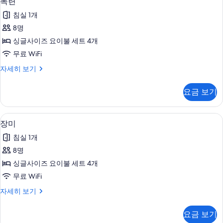
목련
련
침실 1개
사
8명
진
싱글사이즈 요이불 세트 4개
모
무료 WiFi
두
목
자세히 보기
보
련
기
자
요금 보기
세
히
보
장미 | 무료 WiFi, 침대 시트
장
6
기
장미
미
침실 1개
사
8명
진
싱글사이즈 요이불 세트 4개
모
무료 WiFi
두
장
자세히 보기
보
미
기
자
요금 보기
세