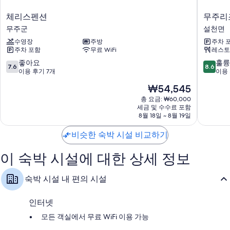
체
무
체리스펜션
무주리
리
주
무주군
설천면
스
리
수영장
주방
주차 
펜
조
주차 포함
무료 WiFi
레스토
션
텔
무
설
10
10
좋아요
훌륭
7.6
8.6
주
천
점
점
이용 후기 7개
이용 
군
면
만
만
현
₩54,545
점
점
재
중
중
총 요금: ₩60,000
요
세금 및 수수료 포함
7.6
8.6
금
8월 18일 ~ 8월 19일
점,
점,
₩54,545
좋
훌
비슷한 숙박 시설 비교하기
아
륭
요,
해
이 숙박 시설에 대한 상세 정보
이
요,
용
이
후
용
숙박 시설 내 편의 시설
기
후
7
기
개
146
인터넷
개
모든 객실에서 무료 WiFi 이용 가능