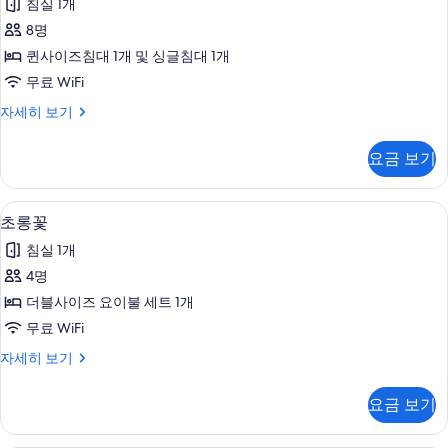
침실 1개
라
8명
기
퀸사이즈침대 1개 및 싱글침대 1개
사
무료 WiFi
진
해
자세히 보기
모
바
두
라
요금 보기
기
보
자
기
세
초롱꽃 | 무료 WiFi, 침대 시트
초
5
히
초롱꽃
롱
보
침실 1개
기
꽃
4명
사
더블사이즈 요이불 세트 1개
진
무료 WiFi
모
초
자세히 보기
두
롱
보
꽃
요금 보기
자
기
세
히