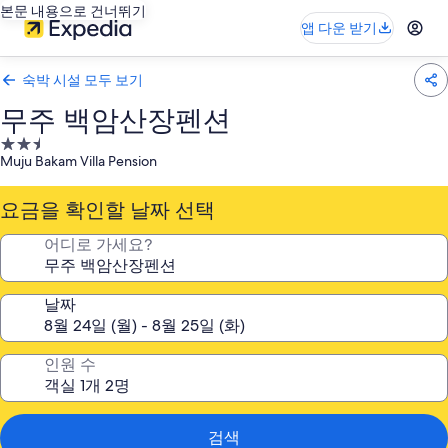
본문 내용으로 건너뛰기
앱 다운 받기
숙박 시설 모두 보기
무주 백암산장펜션
2.5
Muju Bakam Villa Pension
성
급
요금을 확인할 날짜 선택
숙
박
어디로 가세요?
시
설
날짜
인원 수
검색