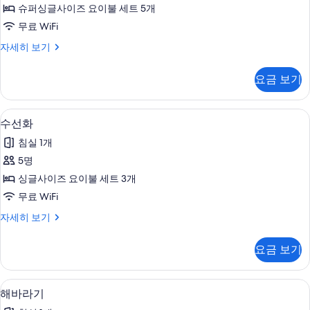
사
슈퍼싱글사이즈 요이불 세트 5개
진
무료 WiFi
모
자
자세히 보기
두
스
보
민
요금 보기
자
기
세
히
수선화 | 무료 WiFi, 침대 시트
수
3
보
수선화
선
기
침실 1개
화
5명
사
싱글사이즈 요이불 세트 3개
진
무료 WiFi
모
수
자세히 보기
두
선
보
화
요금 보기
자
기
세
히
해바라기 | 무료 WiFi, 침대 시트
해
3
보
해바라기
바
기