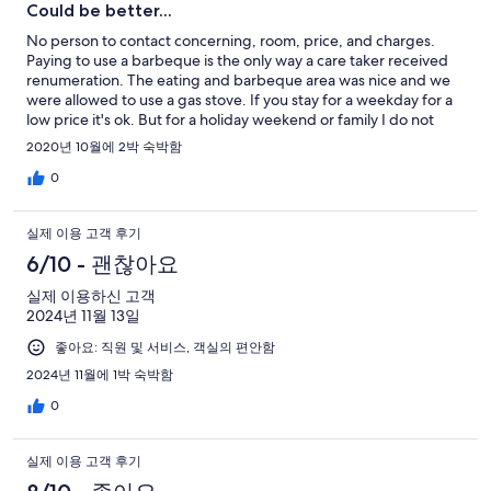
Could be better...
No person to contact concerning, room, price, and charges.
Paying to use a barbeque is the only way a care taker received
renumeration. The eating and barbeque area was nice and we
were allowed to use a gas stove. If you stay for a weekday for a
low price it's ok. But for a holiday weekend or family I do not
reccomend Muju Bakam Villa pension. Paid for 7 people, 5 could
2020년 10월에 2박 숙박함
not make it, with no refund policy or flexability I was unable to
change room. Some exits were blocked, and could be fire or
0
safety issues.
실제 이용 고객 후기
6/10 - 괜찮아요
실제 이용하신 고객
2024년 11월 13일
좋아요: 직원 및 서비스, 객실의 편안함
2024년 11월에 1박 숙박함
0
실제 이용 고객 후기