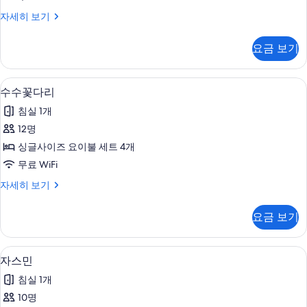
두
백
자세히 보기
보
합
기
자
요금 보기
세
히
보
수수꽃다리 | 무료 WiFi, 침대 시트
수
3
기
수수꽃다리
수
침실 1개
꽃
12명
다
싱글사이즈 요이불 세트 4개
리
무료 WiFi
사
수
자세히 보기
진
수
모
꽃
요금 보기
다
두
리
보
자
자스민 | 무료 WiFi, 침대 시트
자
3
세
자스민
기
스
히
침실 1개
보
민
기
10명