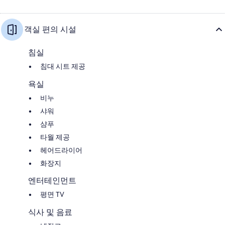
객실 편의 시설
침실
침대 시트 제공
욕실
비누
샤워
샴푸
타월 제공
헤어드라이어
화장지
엔터테인먼트
평면 TV
식사 및 음료