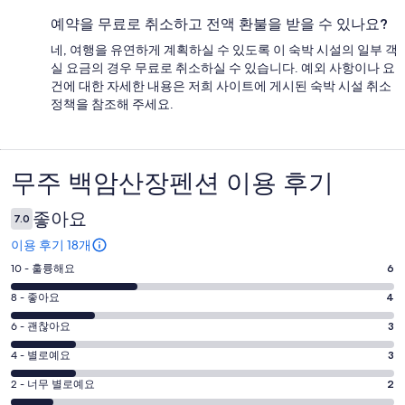
예약을 무료로 취소하고 전액 환불을 받을 수 있나요?
네, 여행을 유연하게 계획하실 수 있도록 이 숙박 시설의 일부 객
실 요금의 경우 무료로 취소하실 수 있습니다. 예외 사항이나 요
건에 대한 자세한 내용은 저희 사이트에 게시된 숙박 시설 취소
정책을 참조해 주세요.
무주 백암산장펜션 이용 후기
이
용
좋아요
7.0
후
이용 후기 18개
기
평
10 - 훌륭해요
6
점
평
8 - 좋아요
4
10
점
평
-
6 - 괜찮아요
3
8
훌
점
평
-
4 - 별로예요
3
륭
6
좋
점
평
-
2 - 너무 별로예요
2
해
아
4