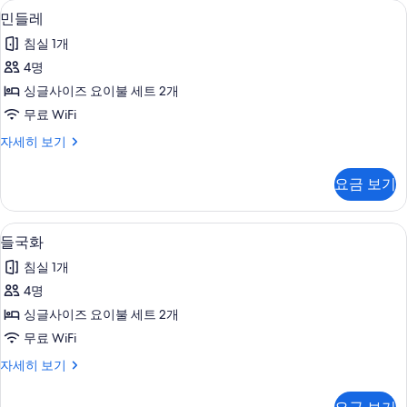
무료 WiFi, 침대 시트
민
4
보
민들레
들
기
침실 1개
레
4명
사
싱글사이즈 요이불 세트 2개
진
무료 WiFi
모
민
자세히 보기
두
들
보
레
요금 보기
자
기
세
히
무료 WiFi, 침대 시트
들
4
보
들국화
국
기
침실 1개
화
4명
사
싱글사이즈 요이불 세트 2개
진
무료 WiFi
모
들
자세히 보기
두
국
보
화