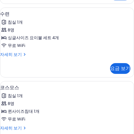
히
보
수련 | 무료 WiFi, 침대 시트
수
6
기
수련
련
침실 1개
사
8명
진
싱글사이즈 요이불 세트 4개
모
무료 WiFi
두
수
자세히 보기
보
련
기
자
요금 보기
세
히
보
코스모스 | 무료 WiFi, 침대 시트
코
6
기
코스모스
스
침실 1개
모
8명
스
퀸사이즈침대 1개
사
무료 WiFi
진
코
자세히 보기
모
스