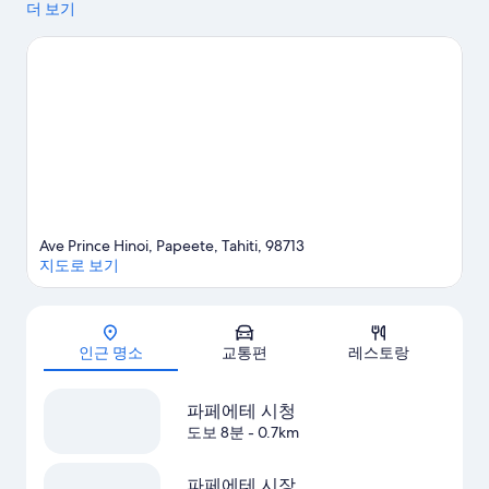
노먼 홀의 집도 인기 명소로 유명합니다. 근처에서 보트 투어 또는
더 보기
세
두
하이킹/바이킹, 에코투어 같은 야외 활동을 즐기는 시간도 가져보
히
세요.
파피테 여행 가이드 보기
보
보
기
기
Ave Prince Hinoi, Papeete, Tahiti, 98713
지도로 보기
지도
인근 명소
교통편
레스토랑
파페에테 시청
도보 8분
- 0.7km
파페에테 시장