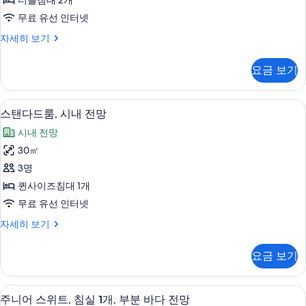
더블침대 2개
산
망
모
무료 유선 인터넷
자
전
두
세
스
자세히 보기
망
히
탠
보
보
사
다
기
요금 보기
기
드
진
룸,
모
산
스탠다드룸, 시내 전망 | 미니바, 책상,
스
5
전
스탠다드룸, 시내 전망
두
탠
망
보
시내 전망
자
다
세
기
30㎡
드
히
3명
보
룸,
기
퀸사이즈침대 1개
시
무료 유선 인터넷
내
스
자세히 보기
전
탠
망
다
요금 보기
드
사
룸,
진
시
주니어 스위트, 침실 1개, 부분 바다 전망 |
주
5
내
주니어 스위트, 침실 1개, 부분 바다 전망
모