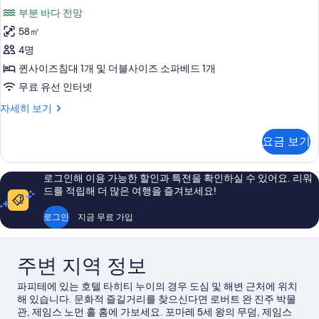
니
전
두
부분 바다 전망
망
어
자
보
58㎡
스
세
기
4명
히
위
보
퀸사이즈침대 1개 및 더블사이즈 소파베드 1개
트,
기
무료 유선 인터넷
침
주
자세히 보기
실
니
1
어
요금 보기
스
개,
위
부
트,
로그인해 이용 가능한 할인과 특전을 확인하실 수 있어요. 리워
침
분
드를 적립해 더 많은 여행을 즐겨보세요!
실
바
1
로그인
지금 무료 가입
다
개,
부
전
분
망
주변 지역 정보
바
다
사
파피테에 있는 호텔 타히티 누이의 경우 도심 및 해변 근처에 위치
전
진
해 있습니다. 문화적 즐길거리를 찾으신다면 로버트 완 진주 박물
망
관, 제임스 노먼 홀 홈에 가보세요. 포마레 5세 왕의 무덤, 제임스
자
모