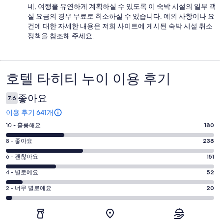
네, 여행을 유연하게 계획하실 수 있도록 이 숙박 시설의 일부 객
실 요금의 경우 무료로 취소하실 수 있습니다. 예외 사항이나 요
건에 대한 자세한 내용은 저희 사이트에 게시된 숙박 시설 취소
정책을 참조해 주세요.
호텔 타히티 누이 이용 후기
이
용
좋아요
7.6
후
이용 후기 641개
기
평
10 - 훌륭해요
180
점
평
8 - 좋아요
238
10
점
평
-
6 - 괜찮아요
151
8
훌
점
평
-
4 - 별로예요
52
륭
6
좋
점
평
-
2 - 너무 별로예요
20
해
아
4
괜
점
요.
-
요.
찮
2
641
별
641