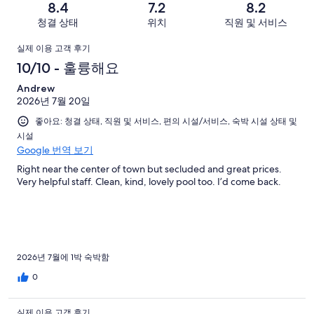
-
아
개
8.4
7.2
8.2
로
개
너
요.
이
청결 상태
위치
직원 및 서비스
예
이
무
641
용
요.
용
이
별
개
후
실제 이용 고객 후기
641
후
로
이
기
용
10/10 - 훌륭해요
개
기
예
용
중
이
중
후
Andrew
요.
후
180
용
238
2026년 7월 20일
641
기
기
개
후
개
개
좋아요: 청결 상태, 직원 및 서비스, 편의 시설/서비스, 숙박 시설 상태 및
중
기
시설
이
151
중
Google 번역 보기
용
개
52
후
Right near the center of town but secluded and great prices.
개
Very helpful staff. Clean, kind, lovely pool too. I’d come back.
기
중
20
개
2026년 7월에 1박 숙박함
0
실제 이용 고객 후기