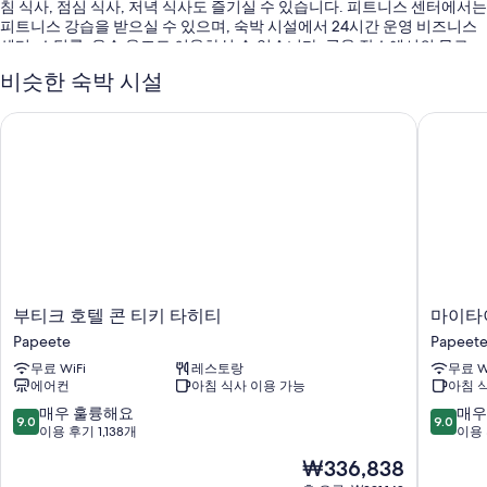
침 식사, 점심 식사, 저녁 식사도 즐기실 수 있습니다. 피트니스 센터에서는
피트니스 강습을 받으실 수 있으며, 숙박 시설에서 24시간 운영 비즈니스
센터, 스팀룸, 온수 욕조도 이용하실 수 있습니다. 공용 장소에서의 무료
WiFi에 연결해 최신 정보를 확인해 보세요.
비슷한 숙박 시설
다음과 같은 편의 시설 및 서비스도 함께 즐기실 수 있습니다.
부티크 호텔 콘 티키 타히티
마이타이
일광욕 의자 및 수영장 파라솔 등을 갖춘 야외 수영장
셀프 주차 무료 및 주차 연장(요금 별도)
유럽식 아침 식사(요금 별도), 왕복 공항 셔틀(요금 별도) 및 귀중품 보
관함(프런트 데스크)
짐 보관, 회의실 및 연회장
이용 후기에 따르면 고객들은 직원의 친절함에 아주 만족합니다.
객실 특징
부
마
부티크 호텔 콘 티키 타히티
마이타
티
이
모든 91개 객실에는 에어컨 뿐만 아니라 고객을 위한 세심한 정성이 돋보
Papeete
Papeet
크
타
이는 무료 인터넷, 미니바도 제공됩니다.
무료 WiFi
레스토랑
무료 W
호
이
에어컨
아침 식사 이용 가능
아침 
텔
익
또한, 다음과 같은 편의 시설 및 서비스를 이용하실 수 있습니다.
콘
스
10
10
매우 훌륭해요
매우
9.0
9.0
샤워기/욕조 결합 및 헤어드라이어
티
프
점
점
이용 후기 1,138개
이용 
키
레
만
만
51cm 플라스마 TV - 케이블 TV 채널 이용 가능
현
₩336,838
타
스
점
점
전기 주전자, 하우스키핑 서비스(매일) 및 책상
재