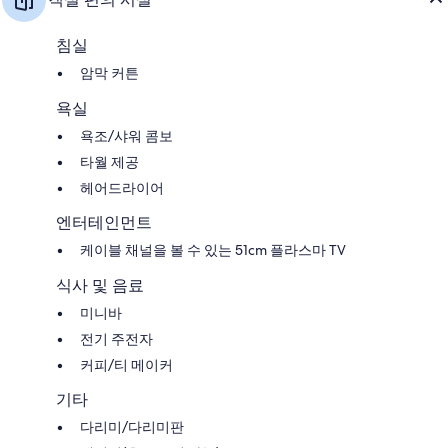
침실
암막 커튼
욕실
욕조/샤워 콤보
타월 제공
헤어드라이어
엔터테인먼트
케이블 채널을 볼 수 있는 51cm 플라스마 TV
식사 및 음료
미니바
전기 주전자
커피/티 메이커
기타
다리미/다리미판