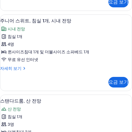
요금 보기
큐
트,
티
침
브
주니어 스위트, 침실 1개, 시내 전망 | 
주
3
스
주니어 스위트, 침실 1개, 시내 전망
실
니
위
2
시내 전망
트,
어
개
침
침실 1개
스
실
사
4명
2
위
진
개
퀸사이즈침대 1개 및 더블사이즈 소파베드 1개
트,
자
모
무료 유선 인터넷
세
침
두
히
주
자세히 보기
실
보
니
보
기
1
어
기
요금 보기
스
개,
위
시
트,
스탠다드룸, 산 전망 | 미니바, 책상, 
스
1
침
내
스탠다드룸, 산 전망
탠
실
전
산 전망
1
다
망
개,
침실 1개
드
시
사
3명
내
룸,
진
전