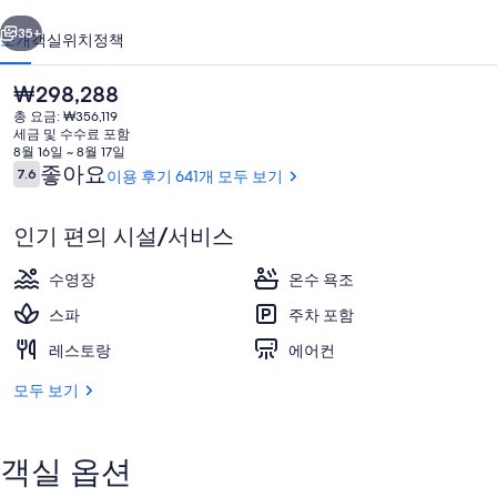
이전
다음
의
35+
소개
객실
위치
정책
사
현
₩298,288
진
재
총 요금: ₩356,119
가
갤
세금 및 수수료 포함
격
8월 16일 ~ 8월 17일
러
은
이
좋아요
7.6
이용 후기 641개 모두 보기
10점 만점 중 7.6점.
₩298,288
용
리
후
인기 편의 시설/서비스
기
푸드 코트
수영장
온수 욕조
스파
주차 포함
레스토랑
에어컨
모두 보기
객실 옵션