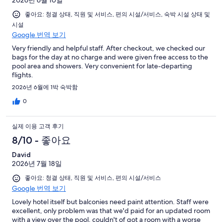
2026년 6월 10일
좋아요: 청결 상태, 직원 및 서비스, 편의 시설/서비스, 숙박 시설 상태 및
시설
Google 번역 보기
Very friendly and helpful staff. After checkout, we checked our
bags for the day at no charge and were given free access to the
pool area and showers. Very convenient for late-departing
flights.
2026년 6월에 1박 숙박함
0
실제 이용 고객 후기
8/10 - 좋아요
David
2026년 7월 18일
좋아요: 청결 상태, 직원 및 서비스, 편의 시설/서비스
Google 번역 보기
Lovely hotel itself but balconies need paint attention. Staff were
excellent, only problem was that we'd paid for an updated room
with a view over the pool, couldn't of got a room with a worse