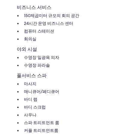
비즈니스 서비스
150제곱미터 규모의 회의 공간
24시간 운영 비즈니스 센터
컴퓨터 스테이션
회의실
야외 시설
수영장 일광욕 의자
수영장 파라솔
풀서비스 스파
마사지
매니큐어/페디큐어
바디 랩
바디 스크럽
사우나
스파 트리트먼트 룸
커플 트리트먼트룸