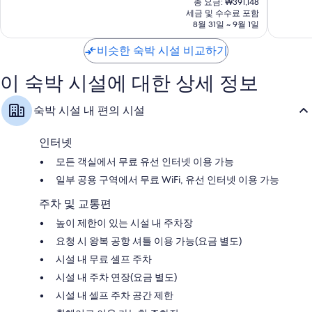
히
타
중
중
총 요금: ₩391,148
요
티
세금 및 수수료 포함
히
9.0
9.0
금
8월 31일 ~ 9월 1일
Papeete
티
점,
점,
₩336,838
Papeete
매
매
비슷한 숙박 시설 비교하기
우
우
훌
훌
이 숙박 시설에 대한 상세 정보
륭
륭
해
해
요,
요,
숙박 시설 내 편의 시설
이
이
용
용
후
후
인터넷
기
기
모든 객실에서 무료 유선 인터넷 이용 가능
1,138
482
개
개
일부 공용 구역에서 무료 WiFi, 유선 인터넷 이용 가능
주차 및 교통편
높이 제한이 있는 시설 내 주차장
요청 시 왕복 공항 셔틀 이용 가능(요금 별도)
시설 내 무료 셀프 주차
시설 내 주차 연장(요금 별도)
시설 내 셀프 주차 공간 제한