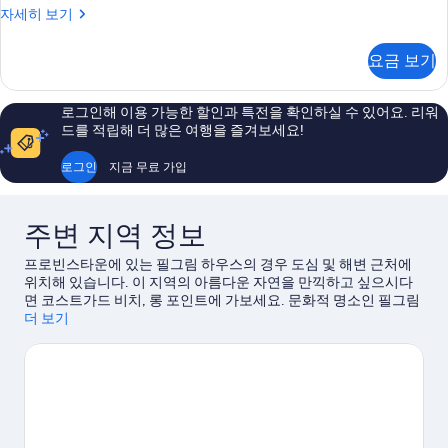
디
자세히 보기
진
럭
모
스
요금 보기
더
두
블
보
룸
로그인해 이용 가능한 할인과 특전을 확인하실 수 있어요. 리워
자
기
드를 적립해 더 많은 여행을 즐겨보세요!
세
히
로그인
지금 무료 가입
보
기
주변 지역 정보
프로빈스타운에 있는 필그림 하우스의 경우 도심 및 해변 근처에
위치해 있습니다. 이 지역의 아름다운 자연을 만끽하고 싶으시다
면 코스트가드 비치, 롱 포인트에 가보세요. 문화적 명소인 필그림
기념비 및 프로빈스타운 박물관, 프로빈스타운 극장도 방문해 볼
더 보기
만합니다. 맥밀란 부두, 케이프 코드 트루로 포도밭도 가볼 만한 명
소로 추천해 드려요. 근처에서 카야킹, 패러세일링, 세일링 또는 하
이킹/바이킹 같은 야외 활동을 즐기는 시간도 가져보세요.
프로빈
스타운 여행 가이드 보기