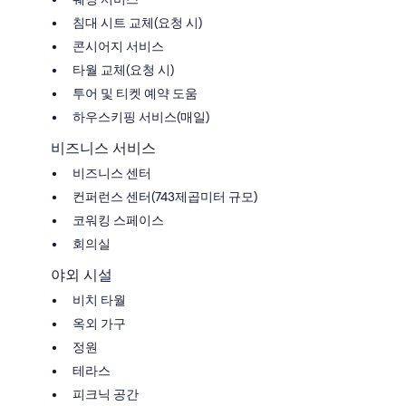
침대 시트 교체(요청 시)
콘시어지 서비스
타월 교체(요청 시)
투어 및 티켓 예약 도움
하우스키핑 서비스(매일)
비즈니스 서비스
비즈니스 센터
컨퍼런스 센터(743제곱미터 규모)
코워킹 스페이스
회의실
야외 시설
비치 타월
옥외 가구
정원
테라스
피크닉 공간