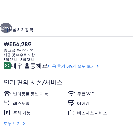
스
의
이전
다음
사
69+
소개
객실
위치
정책
진
현
₩556,289
갤
재
총 요금: ₩636,672
가
러
세금 및 수수료 포함
격
8월 12일 ~ 8월 13일
리
은
이
매우 훌륭해요
9.2
이용 후기 519개 모두 보기
10점 만점 중 9.2점.
₩556,289
용
후
인기 편의 시설/서비스
기
건물 디자인
반려동물 동반 가능
무료 WiFi
레스토랑
에어컨
주차 가능
비즈니스 서비스
모두 보기