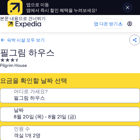
앱으로 이동
앱에서 즉시 할인 혜택을 누려보세요!
본문 내용으로 건너뛰기
앱 다운 받기
숙박 시설 모두 보기
필그림 하우스
3.5
Pilgrim House
성
급
요금을 확인할 날짜 선택
숙
박
어디로 가세요?
시
설
날짜
인원 수