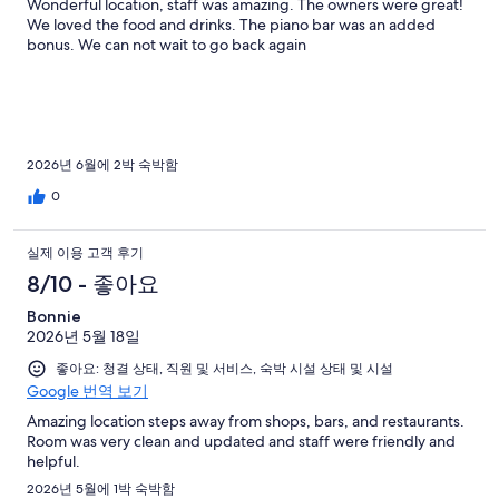
Wonderful location, staff was amazing. The owners were great!
We loved the food and drinks. The piano bar was an added
bonus. We can not wait to go back again
2026년 6월에 2박 숙박함
0
실제 이용 고객 후기
8/10 - 좋아요
Bonnie
2026년 5월 18일
좋아요: 청결 상태, 직원 및 서비스, 숙박 시설 상태 및 시설
Google 번역 보기
Amazing location steps away from shops, bars, and restaurants.
Room was very clean and updated and staff were friendly and
helpful.
2026년 5월에 1박 숙박함