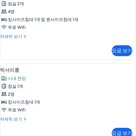
위
두
침실 2개
개
트,
보
자
4명
침
세
기
킹사이즈침대 1개 및 퀸사이즈침대 1개
히
실
보
무료 WiFi
2
기
스
자세히 보기
개
위
사
트,
요금 보기
침
진
실
모
2
숙박 시설 정면
럭
8
개
두
럭셔리룸
셔
자
보
시내 전망
세
리
기
히
침실 1개
룸
보
2명
기
사
킹사이즈침대 1개
진
무료 WiFi
모
럭
자세히 보기
두
셔
보
리
요금 보기
룸