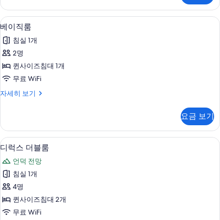
기
자
세
베이직룸 | 저자극성 침구, 오리/거위털
베
1
히
베이직룸
이
보
침실 1개
기
직
2명
룸
퀸사이즈침대 1개
사
무료 WiFi
진
베
자세히 보기
모
이
두
직
요금 보기
룸
보
자
기
세
디럭스 더블룸 | 저자극성 침구, 오리/
디
5
히
디럭스 더블룸
럭
보
언덕 전망
기
스
침실 1개
더
4명
블
퀸사이즈침대 2개
룸
무료 WiFi
사