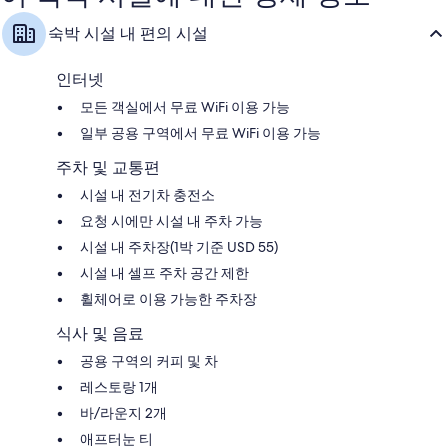
이
요,
용
이
숙박 시설 내 편의 시설
후
용
기
후
682
기
인터넷
개
525
모든 객실에서 무료 WiFi 이용 가능
개
일부 공용 구역에서 무료 WiFi 이용 가능
주차 및 교통편
시설 내 전기차 충전소
요청 시에만 시설 내 주차 가능
시설 내 주차장(1박 기준 USD 55)
시설 내 셀프 주차 공간 제한
휠체어로 이용 가능한 주차장
식사 및 음료
공용 구역의 커피 및 차
레스토랑 1개
바/라운지 2개
애프터눈 티