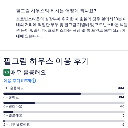
필그림 하우스의 위치는 어떻게 되나요?
프로빈스타운의 심장부에 위치한 이 호텔의 경우 걸어서 10분 이
내의 거리에 맥밀란 부두 및 필그림 기념비 및 프로빈스타운 박물
관 등이 있습니다. 프로빈스타운 극장 및 롱 포인트 또한 5km 이
내에 있습니다.
필그림 하우스 이용 후기
이
용
매우 훌륭해요
9.2
후
이용 후기 519개
기
평
10 - 훌륭해요
334
점
평
8 - 좋아요
134
10
점
평
-
6 - 괜찮아요
40
8
훌
점
평
-
4 - 별로예요
5
륭
6
좋
점
평
-
2 - 너무 별로예요
6
해