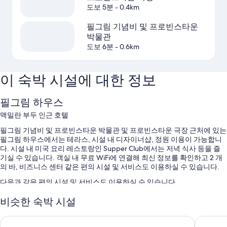
도보 5분
- 0.4km
필그림 기념비 및 프로빈스타운
박물관
도보 6분
- 0.6km
이 숙박 시설에 대한 정보
필그림 하우스
맥밀란 부두 인근 호텔
필그림 기념비 및 프로빈스타운 박물관 및 프로빈스타운 극장 근처에 있는
필그림 하우스에서는 테라스, 시설 내 디자이너샵, 정원 이용이 가능합니
다. 시설 내 미국 요리 레스토랑인 Supper Club에서는 저녁 식사 등을 즐
기실 수 있습니다. 객실 내 무료 WiFi에 연결해 최신 정보를 확인하고 2 개
의 바, 비즈니스 센터 같은 편의 시설 및 서비스도 이용하실 수 있습니다.
다음과 같은 편의 시설 및 서비스도 이용하실 수 있습니다.
셀프 주차(요금 별도), 전기차 충전소 및 간편 체크아웃
비슷한 숙박 시설
무료 신문, 옥외 가구 및 엘리베이터
브레이크워터 호텔
더 마스
웨딩 서비스, 자전거 수리 서비스 및 회의실