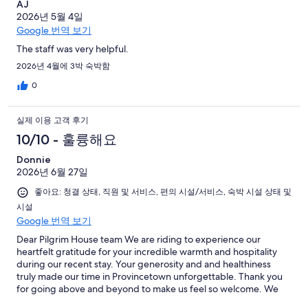
AJ
2026년 5월 4일
Google 번역 보기
The staff was very helpful.
2026년 4월에 3박 숙박함
0
실제 이용 고객 후기
10/10 - 훌륭해요
Donnie
2026년 6월 27일
좋아요: 청결 상태, 직원 및 서비스, 편의 시설/서비스, 숙박 시설 상태 및
시설
Google 번역 보기
Dear Pilgrim House team We are riding to experience our
heartfelt gratitude for your incredible warmth and hospitality
during our recent stay. Your generosity and and healthiness
truly made our time in Provincetown unforgettable. Thank you
for going above and beyond to make us feel so welcome. We
look forward to visiting you again in the future. Warmest