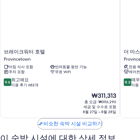
이용 후기에 따르면 고객들은 직원의 친절함에 아주 만족합니다.
객실 특징
각각 다르게 꾸며진 모든 객실에는 베개 종류 선택 옵션, 에어컨 외에도 특
별한 숙박 경험을 위해 무료 WiFi, 룸서비스도 제공됩니다.
또한, 다음과 같은 편의 시설 및 서비스를 모든 객실에서 이용하실 수 있습
니다.
브
더
브레이크워터 호텔
더 마
레
마
난방 및 선풍기
Provincetown
Provinc
이
스
저자극성 침구 및 오리털 이불
아침 식사 포함
반려동물 동반 가능
전용 
크
트
주차 포함
무료 WiFi
에어컨
워
헤
욕실 - 욕조 또는 샤워 시설 및 헤어드라이어 이용 가능
터
드
10
10
최고예요
매우
9.6
8.2
52인치 평면 TV - 스트리밍 서비스 및 프리미엄 TV 채널 이용 가능
호
리
점
점
이용 후기 682개
이용 
텔
조
만
만
하우스키핑 서비스(매일) 및 전기 어댑터/충전기
현
₩311,313
Provincetown
트
점
점
재
Provinc
중
중
총 요금: ₩356,290
요
세금 및 수수료 포함
9.6
8.2
금
8월 27일 ~ 8월 28일
점,
점,
₩311,313
최
매
비슷한 숙박 시설 비교하기
고
우
예
좋
이 숙박 시설에 대한 상세 정보
요,
아