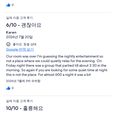
0
실제 이용 고객 후기
6/10 - 괜찮아요
Karen
2026년 7월 20일
좋아요: 청결 상태
Google 번역 보기
Our room was over I'm guessing the nightly entertainment so
not a place where we could quietly relax for the evening. On
Friday night there was a group that partied till about 3:30 in the
morning. So again if you are looking for some quiet time at night
this is not the place. For almost 600 a night it was a bit
disappointing.
2026년 7월에 3박 숙박함
0
실제 이용 고객 후기
10/10 - 훌륭해요