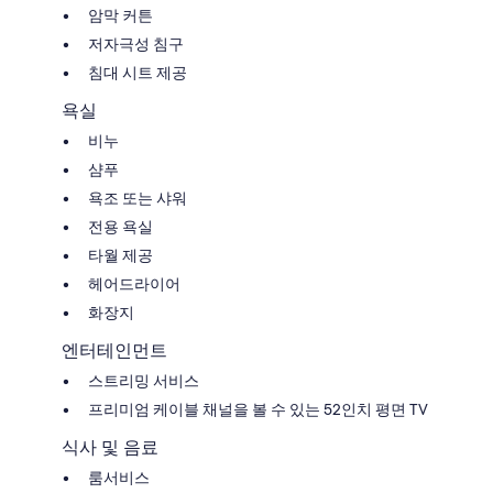
암막 커튼
저자극성 침구
침대 시트 제공
욕실
비누
샴푸
욕조 또는 샤워
전용 욕실
타월 제공
헤어드라이어
화장지
엔터테인먼트
스트리밍 서비스
프리미엄 케이블 채널을 볼 수 있는 52인치 평면 TV
식사 및 음료
룸서비스