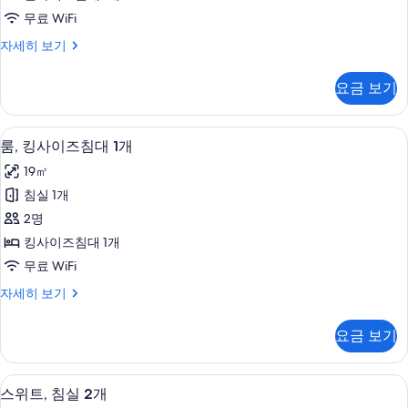
터
사
무료 WiFi
이
클
자세히 보기
즈
래
침
식
요금 보기
룸,
대
퀸
1
사
룸, 킹사이즈침대 1개 | 저자극성 침구,
룸,
15
이
개
룸, 킹사이즈침대 1개
킹
즈
사
19㎡
침
사
진
대
침실 1개
이
1
모
2명
개
즈
두
자
킹사이즈침대 1개
침
세
보
무료 WiFi
히
대
기
보
룸,
자세히 보기
1
기
킹
개
사
요금 보기
이
사
즈
진
침
스위트, 침실 2개 | 저자극성 침구, 오
스
5
대
모
스위트, 침실 2개
1