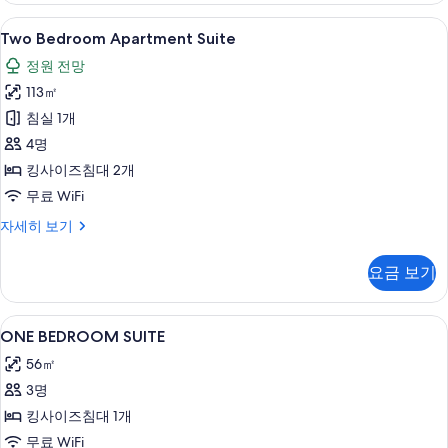
세
Two
Two Bedroom Apartment Suite
2
히
Two Bedroom Apartment Suite
Bedroom
보
정원 전망
기
Apartment
113㎡
Suite
사
침실 1개
진
4명
모
킹사이즈침대 2개
두
무료 WiFi
보
Two
자세히 보기
Bedroom
기
Apartment
요금 보기
Suite
자
세
ONE
미니바, 객실 내 금고, 책상, 방음 설비
6
히
ONE BEDROOM SUITE
BEDROOM
보
56㎡
기
SUITE
3명
사
킹사이즈침대 1개
진
무료 WiFi
모