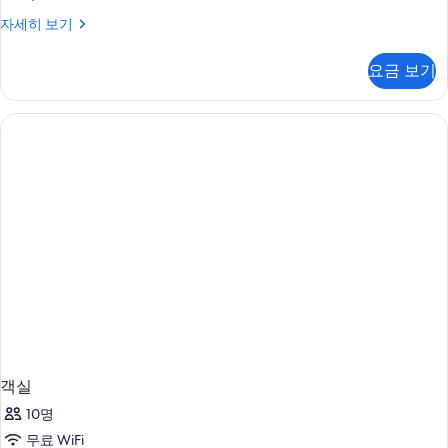
두
ONE
자세히 보기
BEDROOM
보
SUITE
요금 보기
기
자
세
히
보
기
객실
10명
무료 WiFi