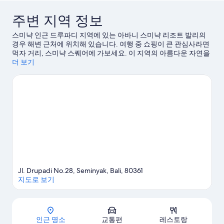
주변 지역 정보
스미냑 인근 드루파디 지역에 있는 아바니 스미냑 리조트 발리의
경우 해변 근처에 위치해 있습니다. 여행 중 쇼핑이 큰 관심사라면
먹자 거리, 스미냑 스퀘어에 가보세요. 이 지역의 아름다운 자연을
만끽할 수 있는 스미냑 비치, 더블 식스 비치도 방문해 볼 만합니
더 보기
다. 워터봄 발리, 누아누 크리에이티브 시티도 놓치지 마세요.
스미
냑 여행 가이드 보기
Jl. Drupadi No.28, Seminyak, Bali, 80361
지도로 보기
지도
인근 명소
교통편
레스토랑