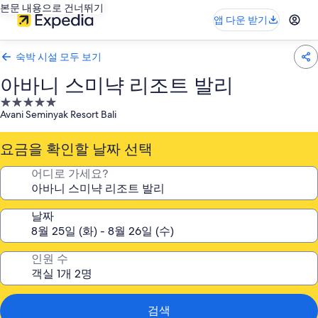
본문 내용으로 건너뛰기
앱 다운 받기
숙박 시설 모두 보기
아바니 스미냑 리조트 발리
5.0
Avani Seminyak Resort Bali
성
급
요금을 확인할 날짜 선택
숙
박
어디로 가세요?
시
설
날짜
인원 수
검색