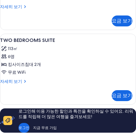
객
자세히 보기
실
자
요금 보기
세
히
보
TWO
미니바, 객실 내 금고, 책상, 방음 설비
6
기
TWO BEDROOMS SUITE
BEDROOMS
113㎡
SUITE
6명
사
킹사이즈침대 2개
진
무료 WiFi
모
두
TWO
자세히 보기
BEDROOMS
보
SUITE
요금 보기
기
자
세
히
로그인해 이용 가능한 할인과 특전을 확인하실 수 있어요. 리워
보
드를 적립해 더 많은 여행을 즐겨보세요!
기
로그인
지금 무료 가입