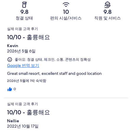
찮
2
8
별
8
-
아
개
9.8
10
9.8
로
개
너
요.
이
청결 상태
편의 시설/서비스
직원 및 서비스
예
이
무
8
용
요.
용
이
별
개
후
실제 이용 고객 후기
8
후
로
이
기
용
10/10 - 훌륭해요
개
기
예
용
중
이
중
후
Kevin
요.
후
7
용
1
2026년 5월 6일
8
기
기
개
후
개
개
좋아요: 청결 상태, 체크인, 소통, 콘텐츠의 정확성
중
기
Google 번역 보기
이
0
중
용
개
Great small resort, excellent staff and good location
0
후
2026년 5월에 1박 숙박함
개
기
0
중
0
실제 이용 고객 후기
개
10/10 - 훌륭해요
Nellie
2022년 10월 17일