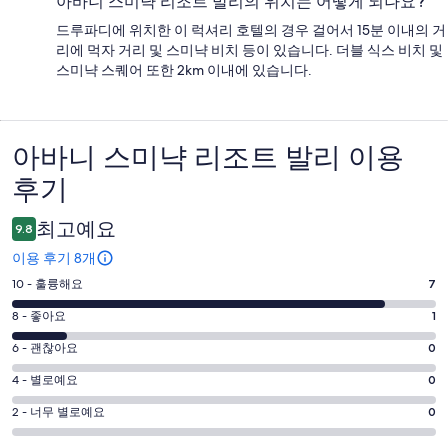
아바니 스미냑 리조트 발리의 위치는 어떻게 되나요?
드루파디에 위치한 이 럭셔리 호텔의 경우 걸어서 15분 이내의 거
리에 먹자 거리 및 스미냑 비치 등이 있습니다. 더블 식스 비치 및
스미냑 스퀘어 또한 2km 이내에 있습니다.
아바니 스미냑 리조트 발리 이용
이
후기
용
후
최고예요
9.8
기
이용 후기 8개
평
10 - 훌륭해요
7
점
평
8 - 좋아요
1
10
점
평
-
6 - 괜찮아요
0
8
훌
점
평
-
4 - 별로예요
0
륭
6
좋
점
평
-
2 - 너무 별로예요
0
해
아
4
괜
점
요.
-
요.