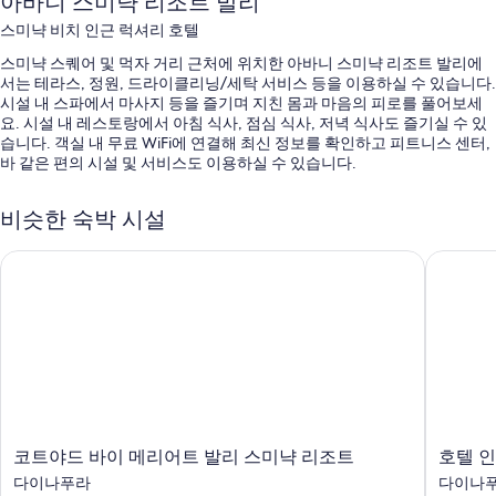
아바니 스미냑 리조트 발리
스미냑 비치 인근 럭셔리 호텔
스미냑 스퀘어 및 먹자 거리 근처에 위치한 아바니 스미냑 리조트 발리에
서는 테라스, 정원, 드라이클리닝/세탁 서비스 등을 이용하실 수 있습니다.
시설 내 스파에서 마사지 등을 즐기며 지친 몸과 마음의 피로를 풀어보세
요. 시설 내 레스토랑에서 아침 식사, 점심 식사, 저녁 식사도 즐기실 수 있
습니다. 객실 내 무료 WiFi에 연결해 최신 정보를 확인하고 피트니스 센터,
바 같은 편의 시설 및 서비스도 이용하실 수 있습니다.
이 호텔에서는 다음과 같은 편의 시설 및 서비스를 함께 이용하실 수 있습
니다.
비슷한 숙박 시설
일광욕 의자 등을 갖춘 야외 수영장
코트야드 바이 메리어트 발리 스미냑 리조트
호텔 인디
셀프 주차 무료
유럽식 아침 식사(요금 별도), 자전거 대여 및 왕복 공항 셔틀(요금 별
도)
24시간 운영 프런트 데스크, 커피/차(로비) 및 콘시어지 서비스
객실 특징
아바니 스미냑 리조트 발리의 모든 객실에는 특별한 숙박 경험을 위해 에
어컨, 별도의 식사 공간 외에도 무료 WiFi, 금고 같은 편의 시설 및 서비스
코
호
코트야드 바이 메리어트 발리 스미냑 리조트
호텔 인
도 준비되어 있습니다.
트
텔
다이나푸라
다이나
야
인