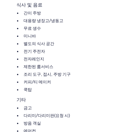
식사 및 음료
간이 주방
대용량 냉장고/냉동고
무료 생수
미니바
별도의 식사 공간
전기 주전자
전자레인지
제한된 룸서비스
조리 도구, 접시, 주방 기구
커피/티 메이커
쿡탑
기타
금고
다리미/다리미판(요청 시)
방음 객실
에어컨