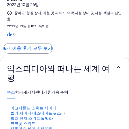
2022년 10월 26일
좋아요: 청결 상태, 직원 및 서비스, 숙박 시설 상태 및 시설, 객실의 편안
함
2022년 10월에 10박 숙박함
0
8개 이용 후기 모두 보기
익스피디아와 떠나는 세계 여
행
숙소
항공
패키지
렌터카
휴가용 주택
이
이코샤롤드 스위트 세미냑
코
빌
빌라 세미냑 에스테이트 & 스파
샤
라
발
발리 진저 스위트 & 빌라
롤
세
리
코
코코넛 스위트
드
미
진
코
카
카유마스 세미냑 리조트