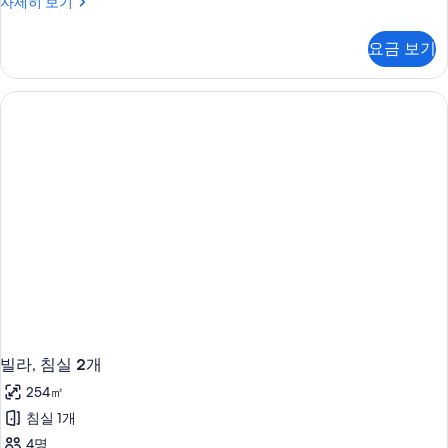
빌
자세히 보기
진
라,
모
침
요금 보기
실
두
1
보
개
자
기
세
히
보
기
빌라, 침실 2개
254㎡
침실 1개
4명