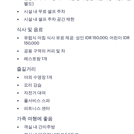
별도)
시설 내 무료 셀프 주차
시설 내 셀프 주차 공간 제한
식사 및 음료
유럽식 아침 식사 유료 제공: 성인 IDR 150,000, 어린이 IDR
150,000
공용 구역의 커피 및 차
레스토랑 1개
즐길거리
야외 수영장 1개
요리 강습
자전거 대여
풀서비스 스파
피트니스 센터
가족 여행에 좋음
객실 내 간이주방