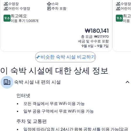
이 밖에 다음과 같은 편의 시설 및 서비스를 이용하실 수 있습니다.
수영장
스파
수영장
드
디
어린이 수영장
주차 포함
어린이
바
고
비데 및 무료 세면용품
이
발
10
10
최고예요
최고
9.6
9.6
LED TV - 위성 TV 채널 이용 가능
메
리
점
점
이용 후기 1,005개
이용 
리
스
만
만
옷장 또는 벽장, 별도의 식사 공간 및 간이 주방
현
₩180,141
어
미
점
점
재
트
냑
중
중
총 요금: ₩217,970
요
발
세금 및 수수료 포함
비
9.6
9.6
금
9월 6일 ~ 9월 7일
리
치
점,
점,
₩180,141
스
바
최
최
비슷한 숙박 시설 비교하기
미
이
고
고
냑
IHG
예
예
리
다
이 숙박 시설에 대한 상세 정보
요,
요,
조
이
이
이
트
나
용
용
숙박 시설 내 편의 시설
다
푸
후
후
이
라
기
기
나
1,005
975
인터넷
푸
개
개
모든 객실에서 무료 WiFi 이용 가능
라
일부 공용 구역에서 무료 WiFi 이용 가능
주차 및 교통편
일정에 따라/요청 시 24시간 왕복 공항 셔틀 이용 가능(요금