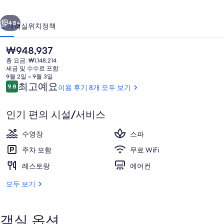
리
이전
다음
조
48+
소개
객실
위치
정책
트
현
₩948,937
발
재
총 요금: ₩1,148,214
가
리
세금 및 수수료 포함
격
9월 2일 ~ 9월 3일
의
은
이
최고예요
9.8
이용 후기 8개 모두 보기
10점 만점 중 9.8점.
₩948,937
용
사
후
인기 편의 시설/서비스
기
진
야외 수영장, 일광욕 의자
갤
수영장
스파
러
주차 포함
무료 WiFi
리
레스토랑
에어컨
모두 보기
객실 옵션