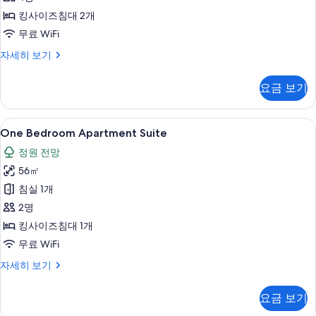
킹사이즈침대 2개
무료 WiFi
빌
자세히 보기
라,
침
요금 보기
실
2
개
One
One Bedroom Apartment Suite |
3
자
One Bedroom Apartment Suite
Bedroom
세
정원 전망
히
Apartment
보
56㎡
Suite
기
사
침실 1개
진
2명
모
킹사이즈침대 1개
두
무료 WiFi
보
One
자세히 보기
Bedroom
기
Apartment
요금 보기
Suite
자