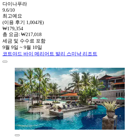
다이나푸라
9.6/10
최고예요
(이용 후기 1,004개)
₩179,354
총 요금: ₩217,018
세금 및 수수료 포함
9월 9일 ~ 9월 10일
코트야드 바이 메리어트 발리 스미냑 리조트