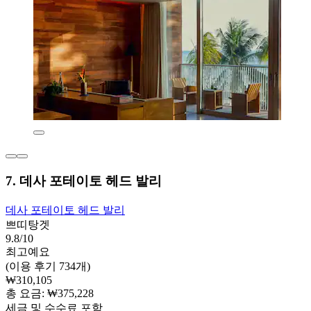
7. 데사 포테이토 헤드 발리
데사 포테이토 헤드 발리
쁘띠탕겟
9.8/10
최고예요
(이용 후기 734개)
₩310,105
총 요금: ₩375,228
세금 및 수수료 포함