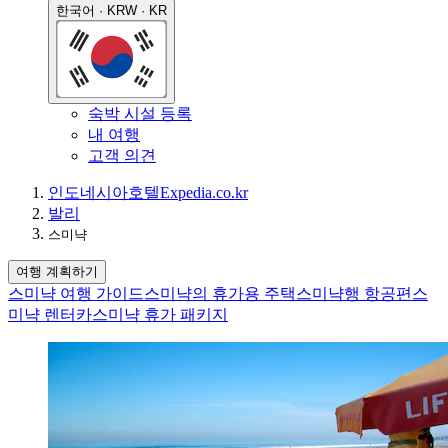
한국어 · KRW · KR
숙박 시설 등록
내 여행
고객 의견
인도네시아
호텔
Expedia.co.kr
발리
스미냑
여행 계획하기
스미냑 여행 가이드
스미냑의 휴가용 주택
스미냑행 항공편
스
미냑 렌터카
스미냑 휴가 패키지