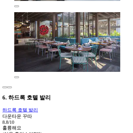
6. 하드록 호텔 발리
하드록 호텔 발리
다운타운 꾸따
8.8/10
훌륭해요