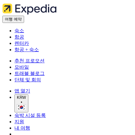
여행 예약
숙소
항공
렌터카
항공 + 숙소
추천 프로모션
모바일
트래블 블로그
단체 및 회의
앱 열기
KRW
•
숙박 시설 등록
지원
내 여행