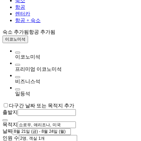
숙소
항공
렌터카
항공 + 숙소
숙소 추가됨
항공 추가됨
이코노미석
이코노미석
프리미엄 이코노미석
비즈니스석
일등석
다구간 날짜 또는 목적지 추가
출발지
목적지
날짜
인원 수