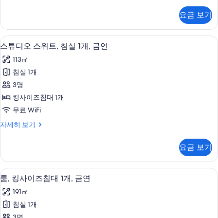
리
보
보
스
미
기
요금 보기
기
어
위
스
트,
튜
스튜디오 스위트, 침실 1개, 금연 | 거실 공
스
8
디
스튜디오 스위트, 침실 1개, 금연
킹
튜
오
사
113㎡
스
디
위
이
침실 1개
오
트,
즈
3명
킹
스
사
침
킹사이즈침대 1개
위
이
대
무료 WiFi
즈
트,
1
침
스
자세히 보기
침
대
튜
개,
1
실
디
금
요금 보기
개,
오
1
금
연
스
개,
연
위
사
룸, 킹사이즈침대 1개, 금연 | 거실 공간 |
룸,
자
6
트,
금
룸, 킹사이즈침대 1개, 금연
진
세
킹
침
연
191㎡
히
실
모
사
보
사
1
침실 1개
두
이
기
개,
진
3명