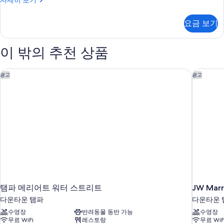
자세히 보기
1
히
보
킹
개,
보
사
기
요금 보기
기
이
금
즈
연,
침
이 밖의 추천 상품
대
테
1
라
개,
탬파 메리어트 워터 스트리트
JW Mar
광고
광고
스
금
연,
사
테
진
라
스
모
자
두
세
히
보
보
기
기
탬파 메리어트 워터 스트리트
JW Mar
다운타운 탬파
다운타운 
수영장
반려동물 동반 가능
수영장
무료 WiFi
레스토랑
무료 WiF