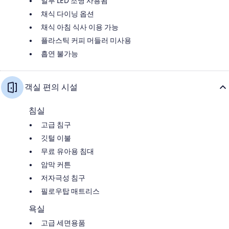
일부 LED 조명 사용됨
채식 다이닝 옵션
채식 아침 식사 이용 가능
플라스틱 커피 머들러 미사용
흡연 불가능
객실 편의 시설
침실
고급 침구
깃털 이불
무료 유아용 침대
암막 커튼
저자극성 침구
필로우탑 매트리스
욕실
고급 세면용품