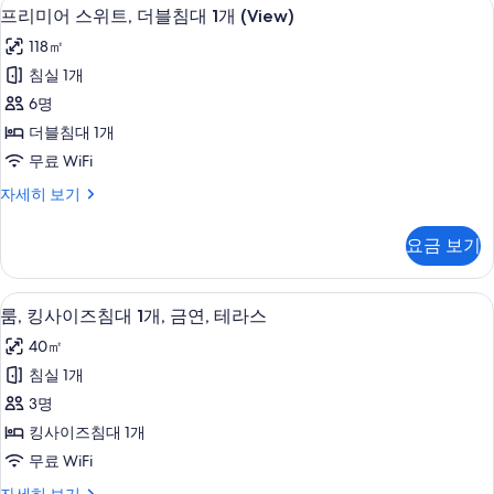
고급 침구, 오리/거위털 이불, 필로우탑 
프
6
대
사
프리미어 스위트, 더블침대 1개 (View)
리
1
진
118㎡
개,
미
모
금
침실 1개
어
연
두
6명
자
스
보
세
더블침대 1개
위
히
기
무료 WiFi
보
트,
기
프
자세히 보기
더
리
블
미
요금 보기
어
침
스
대
위
룸, 킹사이즈침대 1개, 금연, 테라스 | 
룸,
4
트,
룸, 킹사이즈침대 1개, 금연, 테라스
1
킹
더
개
40㎡
블
사
(View)
침
침실 1개
이
대
사
3명
1
즈
진
개
킹사이즈침대 1개
침
(View)
모
무료 WiFi
자
대
두
세
룸,