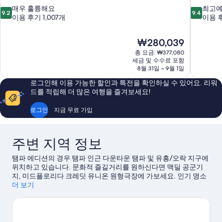
10
10
매우 훌륭해요
최고
9.2
9.4
점
점
이용 후기 1,007개
이용 후
만
만
점
점
현
₩280,039
중
중
재
9.2
9.4
총 요금: ₩377,080
요
세금 및 수수료 포함
점,
점,
금
8월 31일 ~ 9월 1일
매
최
₩280,039
우
고
로그인해 이용 가능한 할인과 특전을 확인하실 수 있어요. 리워
훌
예
드를 적립해 더 많은 여행을 즐겨보세요!
륭
요,
해
이
로그인
지금 무료 가입
요,
용
이
후
용
기
주변 지역 정보
후
988
기
개
탬파 에디션의 경우 탬파 인근 다운타운 탬파 및 유흥/오락 지구에
1,007
위치하고 있습니다. 문화적 즐길거리를 원하신다면 맥딜 공군기
개
지, 미드플로리다 크레딧 유니온 원형극장에 가보세요. 인기 명소
인 플로리다 아쿠아리움, 주 탬파 앳 로리 파크도 방문해 볼 만합니
더 보기
다. 부시 가든스 탬파 베이, 플로리다 주립운동장도 놓치지 마세요.
탬파 여행 가이드 보기