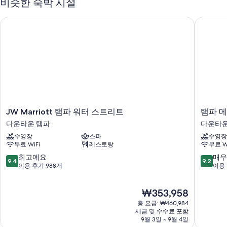
다음과 같은 편의 시설 및 서비스도 이용하실 수 있습니다.
비슷한 숙박 시설
카바나, 일광욕 의자, 수영장 파라솔 등을 갖춘 야외 수영장
JW Marriott 탬파 워터 스트리트
탬파 메
풀 브렉퍼스트(요금 별도), 주차 대행(요금 별도) 및 전기차 충전소
7 개 회의실, 웨딩 서비스 및 무료 신문
24시간 운영 프런트 데스크, 마사지/트리트먼트룸 및 투어/티켓 안내
이용 후기에 따르면 고객들은 직원의 친절함에 아주 만족합니다.
객실 특징
각각 다른 가구가 비치된 모든 172개 객실에는 편안하고 여유로운 숙박을
JW
탬
JW Marriott 탬파 워터 스트리트
탬파 
위해 고급 침구, 노트북 작업 공간 외에도 에어컨, 스마트 스피커 같은 정성
Marriott
파
이 담긴 편의 시설 및 서비스가 갖춰져 있습니다.
다운타운 탬파
다운타운
탬
메
수영장
스파
수영장
파
리
이 밖에 다음과 같은 편의 시설 및 서비스를 이용하실 수 있습니다.
무료 WiFi
레스토랑
무료 W
워
어
유아용 의자 및 무료 유아용 침대
터
트
10
10
최고예요
매우
9.4
9.2
스
워
점
점
이용 후기 988개
이용 
재활용 및 LED 전구
트
터
만
만
레인폴 샤워기, 고급 세면용품 및 욕조 또는 샤워 시설
리
스
점
점
현
₩353,958
트
트
중
중
55인치 LED TV - 넷플릭스, 훌루 및 스트리밍 서비스 이용 가능
재
다
리
9.4
9.2
총 요금: ₩460,984
옷장 또는 벽장, 개인 쉐프 및 스마트 스피커
요
운
트
점,
점,
세금 및 수수료 포함
금
타
9월 3일 ~ 9월 4일
다
최
매