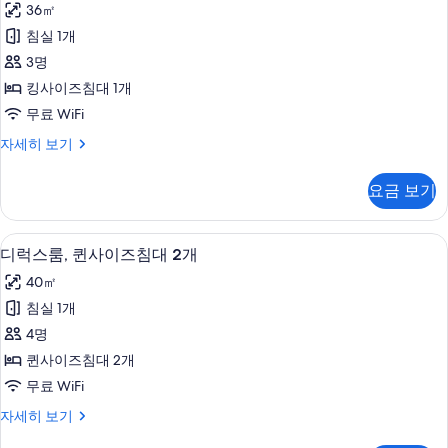
가
36㎡
스
능
침실 1개
룸,
한
3명
킹
필
킹사이즈침대 1개
터
사
무료 WiFi
이
디
자세히 보기
즈
럭
침
스
요금 보기
룸,
대
킹
1
사
디럭스룸, 퀸사이즈침대 2개 | 고급 침구
디
6
이
개
디럭스룸, 퀸사이즈침대 2개
럭
즈
사
40㎡
침
스
진
대
침실 1개
룸,
1
모
4명
개
퀸
두
자
퀸사이즈침대 2개
사
세
보
무료 WiFi
히
이
기
보
디
자세히 보기
즈
기
럭