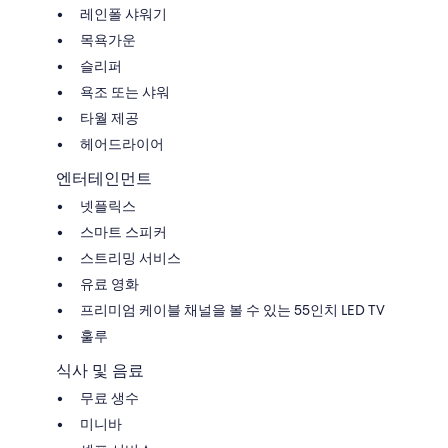
레인폴 샤워기
목욕가운
슬리퍼
욕조 또는 샤워
타월 제공
헤어드라이어
엔터테인먼트
넷플릭스
스마트 스피커
스트리밍 서비스
유료 영화
프리미엄 케이블 채널을 볼 수 있는 55인치 LED TV
훌루
식사 및 음료
무료 생수
미니바