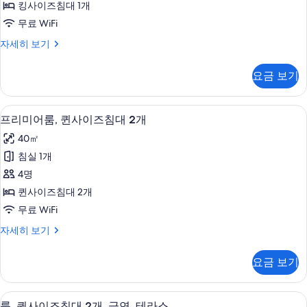
금
대
킹사이즈침대 1개
킹
1
연
무료 WiFi
개,
사
사
금
프
자세히 보기
이
연
리
진
자
즈
미
모
요금 보기
세
어
침
히
두
룸,
대
보
킹
보
프리미어룸, 퀸사이즈침대 2개 | 고급 침
프
기
6
사
프리미어룸, 퀸사이즈침대 2개
1
기
리
이
개
40㎡
즈
미
(View)
침
침실 1개
어
대
사
4명
1
룸,
진
개
퀸사이즈침대 2개
퀸
(View)
모
무료 WiFi
자
사
두
세
프
자세히 보기
이
히
보
리
보
즈
미
기
요금 보기
기
어
침
룸,
대
퀸
룸, 퀸사이즈침대 2개, 금연, 테라스 | 
룸,
4
사
룸, 퀸사이즈침대 2개, 금연, 테라스