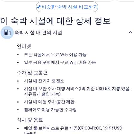
₩353,958
운
운
고
우
탬
비슷한 숙박 시설 비교하기
타
예
훌
파
운
요,
륭
탬
이
해
이 숙박 시설에 대한 상세 정보
파
용
요,
후
이
숙박 시설 내 편의 시설
기
용
988
후
개
기
인터넷
1,007
모든 객실에서 무료 WiFi 이용 가능
개
일부 공용 구역에서 무료 WiFi 이용 가능
주차 및 교통편
시설 내 전기차 충전소
시설 내 보안 주차 대행 서비스(1박 기준 USD 58, 지붕 있음,
자유롭게 출입 가능)
시설 내 대행 주차 공간 제한
휠체어로 이용 가능한 주차장
식사 및 음료
매일 풀 브렉퍼스트 유료 제공(07:00~11:00, 1인당 USD
15~80)