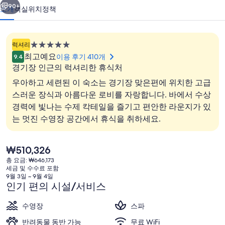
진
90+
소개
객실
위치
정책
갤
러
5.0
럭셔리
리
성
최고예요
이용 후기 410개
9.4
급
경기장 인근의 럭셔리한 휴식처
숙
우아하고 세련된 이 숙소는 경기장 맞은편에 위치한 고급
박
스러운 장식과 아름다운 로비를 자랑합니다. 바에서 수상
시
경력에 빛나는 수제 칵테일을 즐기고 편안한 라운지가 있
설
로비
는 멋진 수영장 공간에서 휴식을 취하세요.
현
₩510,326
재
총 요금: ₩646,173
가
세금 및 수수료 포함
격
9월 3일 ~ 9월 4일
은
인기 편의 시설/서비스
₩510,326
수영장
스파
반려동물 동반 가능
무료 WiFi