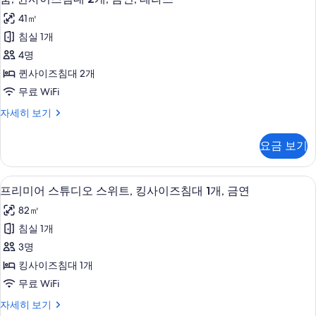
2
퀸
이
개
41㎡
즈
사
사
침
침실 1개
이
대
진
4명
2
즈
모
개
퀸사이즈침대 2개
침
자
두
무료 WiFi
세
대
보
히
룸,
자세히 보기
2
보
퀸
기
개,
기
사
요금 보기
이
금
즈
연,
침
고급 침구, 오리/거위털 이불, 필로우탑 
프
7
대
테
프리미어 스튜디오 스위트, 킹사이즈침대 1개, 금연
리
2
라
82㎡
개,
미
스
금
침실 1개
어
연,
사
3명
테
스
진
라
킹사이즈침대 1개
튜
스
모
무료 WiFi
자
디
두
세
프
자세히 보기
오
히