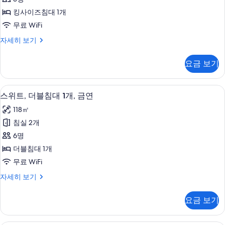
금
보
즈
모
연
킹사이즈침대 1개
기
침
자
두
무료 WiFi
세
대
보
히
룸,
자세히 보기
1
보
킹
기
개,
기
사
요금 보기
이
금
즈
연
침
고급 침구, 오리/거위털 이불, 필로우탑 
스
6
대
사
스위트, 더블침대 1개, 금연
위
1
진
118㎡
개,
트,
모
금
침실 2개
더
연
두
6명
자
블
보
세
더블침대 1개
침
히
기
무료 WiFi
보
대
기
스
자세히 보기
1
위
개,
트,
요금 보기
더
금
블
연
침