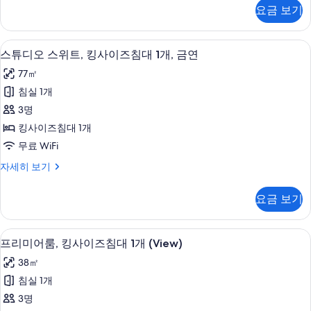
침
스
요금 보기
룸,
대
퀸
2
사
케이블 채널 시청이 가능한 55인치 LED T
스
9
이
개
스튜디오 스위트, 킹사이즈침대 1개, 금연
튜
즈
사
77㎡
침
디
진
대
침실 1개
오
2
모
3명
개
스
두
자
킹사이즈침대 1개
위
세
보
무료 WiFi
히
트,
기
보
스
자세히 보기
킹
기
튜
사
디
요금 보기
오
이
스
즈
위
고급 침구, 오리/거위털 이불, 필로우탑 
프
8
트,
프리미어룸, 킹사이즈침대 1개 (View)
침
리
킹
대
38㎡
사
미
이
1
침실 1개
어
즈
개,
3명
침
룸,