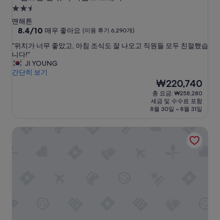
2.5
성
맨해튼
급
10
8.4/10
매우 좋아요
(이용 후기 6,290개)
점
숙
“
“위치가 너무 좋았고, 아침 조식도 잘 나오고 직원들 모두 친절했습
만
박
위
니다!”
점
시
치
JI YOUNG
중
가
간단히 보기
설
8.4
너
현
₩220,740
점,
무
재
매
총 요금: ₩258,280
좋
요
우
세금 및 수수료 포함
았
금
좋
8월 30일 ~ 8월 31일
고
₩220,740
아
,
요,
힐튼 가든 인 뉴욕/타임스 스퀘어 센트럴
아
(이
침
용
조
후
식
기
도
6,290
잘
개)
나
오
고
직