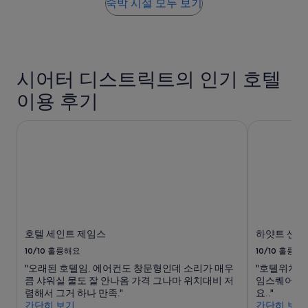
h
요
숙박 시설 모두 보기
t
금
n
은
e
지
x
난
t
24
시어터 디스트릭트의 인기 호텔
t
시
o
간
이용 후기
T
이
i
내
m
성
호텔 세인트 제임스
하얏트 센트
e
인
s
2
S
명
q
1
u
박
a
기
r
준
e
최
호텔 세인트 제임스
하얏트 센트
.
저
S
가
10/10
훌륭해요
10/10
훌륭해
u
입
"오래된 호텔임. 에어컨도 창문형인데 소리가 매우
"호텔위치나
b
니
큼 샤워실 물도 잘 안나옴 가격 그나마 위치대비 저
임스퀘어의 
w
다.
렴해서 그거 하나 만족."
요.."
a
요
간단히 보기
간단히 보기