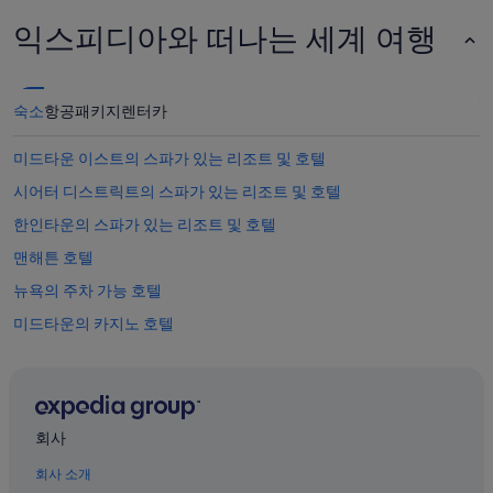
n
v
익스피디아와 떠나는 세계 여행
e
n
i
e
숙소
항공
패키지
렌터카
n
t
미드타운 이스트의 스파가 있는 리조트 및 호텔
t
o
시어터 디스트릭트의 스파가 있는 리조트 및 호텔
g
한인타운의 스파가 있는 리조트 및 호텔
e
t
맨해튼 호텔
a
r
뉴욕의 주차 가능 호텔
o
미드타운의 카지노 호텔
u
n
뉴욕의 저렴한 호텔
d
.
미드타운의 골프 호텔
T
시어터 디스트릭트의 온수 욕조가 있는 호텔
h
회사
e
뉴욕의 Hyatt Hotels
s
회사 소개
t
미드타운 호텔