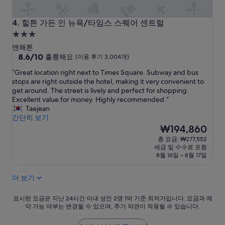
원
들
모
힐튼 가든 인 뉴욕/타임스 스퀘어 센트럴
4. 힐튼 가든 인 뉴욕/타임스 스퀘어 센트럴
두
3.0
친
성
절
맨해튼
급
10
했
8.6/10
훌륭해요
(이용 후기 3,004개)
점
습
숙
“
“Great location right next to Times Square. Subway and bus
만
니
박
G
stops are right outside the hotel, making it very convenient to
점
다
시
r
get around. The street is lively and perfect for shopping.
중
!
e
Excellent value for money. Highly recommended.”
설
8.6
”
a
Taejean
점,
t
간단히 보기
훌
l
현
₩194,860
륭
o
재
해
총 요금: ₩277,552
c
요
요,
세금 및 수수료 포함
a
금
(이
8월 16일 ~ 8월 17일
t
₩194,860
용
i
후
더 보기
o
기
n
3,004
r
표
표시된 요금은 지난 24시간 이내 성인 2명 1박 기준 최저가입니다. 요금과 예
개)
약 가능 여부는 변경될 수 있으며, 추가 약관이 적용될 수 있습니다.
i
시
g
된