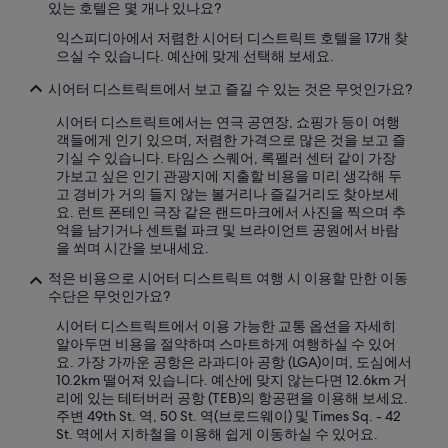
d
있
있는 호텔은 몇 개나 있나요?
e
습
익스피디아에서 저렴한 시어터 디스트릭트 호텔을 17개 찾
t
니
으실 수 있습니다. 예산에 맞게 선택해 보세요.
h
다.
e
시어터 디스트릭트에서 보고 즐길 수 있는 것은 무엇인가요?
h
o
시어터 디스트릭트에서는 연극 공연장, 쇼핑가 등이 여행
t
객들에게 인기 있으며, 저렴한 가격으로 많은 것을 보고 즐
e
기실 수 있습니다. 타임스 스퀘어, 록펠러 센터 같이 가장
l
가보고 싶은 인기 관광지에 지출할 비용을 미리 생각해 두
,
고 경비가 거의 들지 않는 볼거리나 즐길거리도 찾아보세
m
요. 런트 폰테인 극장 같은 랜드마크에서 사진을 찍으며 추
a
억을 남기거나 센트럴 파크 및 브라이언트 공원에서 바람
k
을 쐬며 시간을 보내세요.
i
n
적은 비용으로 시어터 디스트릭트 여행 시 이용할 만한 이동
g
수단은 무엇인가요?
i
시어터 디스트릭트에서 이용 가능한 교통 옵션을 자세히
t
알아두면 비용을 절약하며 스마트하게 여행하실 수 있어
v
요. 가장 가까운 공항은 라과디아 공항 (LGA)이며, 도심에서
e
10.2km 떨어져 있습니다. 예산에 맞지 않는다면 12.6km 거
r
리에 있는 테터버러 공항 (TEB)의 항공편을 이용해 보세요.
y
주변 49th St. 역, 50 St. 역(브로드웨이) 및 Times Sq. - 42
c
St. 역에서 지하철을 이용해 쉽게 이동하실 수 있어요.
o