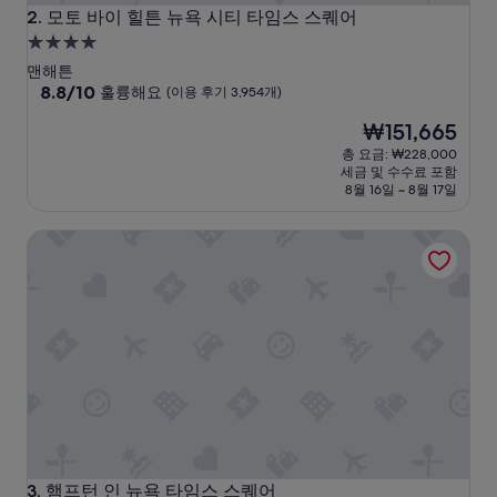
모토 바이 힐튼 뉴욕 시티 타임스 스퀘어
2. 모토 바이 힐튼 뉴욕 시티 타임스 스퀘어
4.0
성
맨해튼
급
10
8.8/10
훌륭해요
(이용 후기 3,954개)
점
숙
현
₩151,665
만
박
재
점
총 요금: ₩228,000
시
요
중
세금 및 수수료 포함
설
금
8.8
8월 16일 ~ 8월 17일
₩151,665
점,
훌
햄프턴 인 뉴욕 타임스 스퀘어
륭
해
요,
(이
용
후
기
3,954
개)
햄프턴 인 뉴욕 타임스 스퀘어
3. 햄프턴 인 뉴욕 타임스 스퀘어