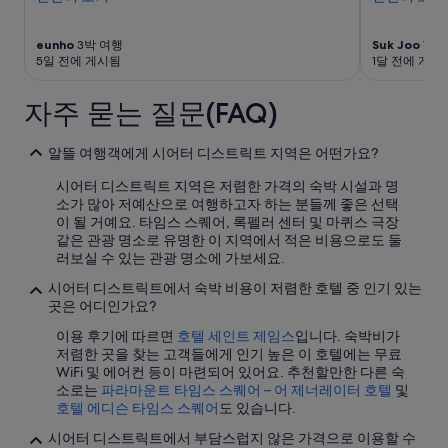
y
금
a
과
n
예
eunho
3박 여행
Suk Joo
7박
d
약
5일 전에 게시됨
1달 전에 게시
b
가
u
능
자주 묻는 질문(FAQ)
s
여
s
부
t
는
알뜰 여행객에게 시어터 디스트릭트 지역은 어떤가요?
o
변
p
경
시어터 디스트릭트 지역은 저렴한 가격의 숙박 시설과 명
s
될
소가 많아 저예산으로 여행하고자 하는 분들께 좋은 선택
a
수
이 될 거예요. 타임스 스퀘어, 록펠러 센터 및 마퀴스 극장
r
있
같은 관광 명소로 유명한 이 지역에서 적은 비용으로도 둘
e
으
러보실 수 있는 관광 명소에 가보세요.
r
며,
시어터 디스트릭트에서 숙박 비용이 저렴한 호텔 중 인기 있는
i
추
곳은 어디인가요?
g
가
h
약
이용 후기에 따르면
호텔 세인트 제임스
입니다. 숙박비가
t
관
저렴한 곳을 찾는 고객들에게 인기 높은 이 호텔에는 무료
o
이
WiFi 및 에어컨 등이 마련되어 있어요. 추천할만한 다른 숙
u
적
소로는
파라마운트 타임스 스퀘어 – 어 제너레이터 호텔
및
t
용
호텔 에디슨 타임스 스퀘어
도 있습니다.
s
될
i
수
시어터 디스트릭트에서 부담스럽지 않은 가격으로 이용할 수