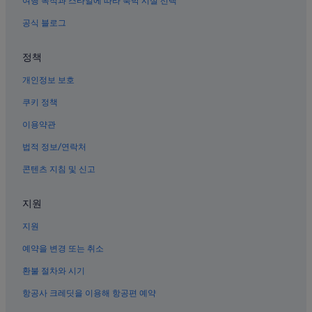
여행 목적과 스타일에 따라 숙박 시설 선택
s
미드타운의 가족 여행 호텔
h
공식 블로그
o
시어터 디스트릭트의 4성급 호텔
p
정책
p
뉴욕의 전자레인지 구비 호텔
i
개인정보 보호
센트럴 뉴욕 시티의 공항 셔틀 제공 호텔
n
g
Grand Central - 42 St. 역 근처 호텔
쿠키 정책
.
E
뉴욕의 웨딩 호텔
이용약관
x
미드타운 이스트의 3성급 호텔
c
법적 정보/연락처
e
뉴욕의 아침 식사 제공 호텔
콘텐츠 지침 및 신고
l
l
한인타운의 4성급 호텔
e
지원
Fao 슈워츠 근처 호텔
n
t
지원
센트럴 뉴욕 시티의 가족 여행 호텔
v
a
뉴욕의 반려동물 동반 가능 호텔
예약을 변경 또는 취소
l
네덜런더 극장 근처 호텔
u
환불 절차와 시기
e
미드타운의 5성급 호텔
항공사 크레딧을 이용해 항공편 예약
f
o