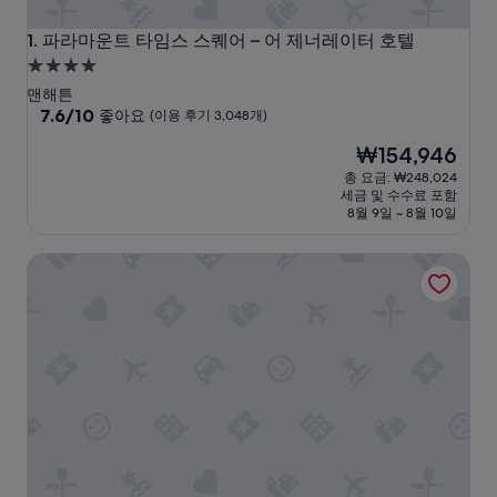
파라마운트 타임스 스퀘어 – 어 제너레이터 호텔
1. 파라마운트 타임스 스퀘어 – 어 제너레이터 호텔
4.0
성
맨해튼
급
10
7.6/10
좋아요
(이용 후기 3,048개)
점
숙
현
₩154,946
만
박
재
점
총 요금: ₩248,024
시
요
중
세금 및 수수료 포함
설
금
7.6
8월 9일 ~ 8월 10일
₩154,946
점,
좋
모토 바이 힐튼 뉴욕 시티 타임스 스퀘어
아
요,
(이
용
후
기
3,048
개)