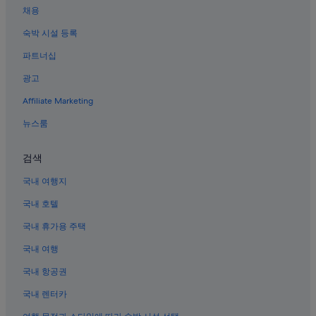
r
채용
센트럴 뉴욕 시티 호텔
e
e
숙박 시설 등록
해머스타인 볼룸 근처 호텔
t
파트너십
i
헬스 키친의 웨딩 호텔
s
광고
뉴욕의 온수 욕조가 있는 호텔
l
i
Affiliate Marketing
헬스 키친 호텔
v
e
엠파이어스테이트 빌딩 근처 호텔
뉴스룸
l
라디오 시티 음악당 근처 호텔
y
검색
a
크라이슬러 빌딩 근처 호텔
n
국내 여행지
d
뉴욕의 OYO Rooms 호텔
p
국내 호텔
시어터 디스트릭트의 WiFi 제공 호텔
e
r
국내 휴가용 주택
미드타운 이스트의 허니문 리조트 및 호텔
f
e
국내 여행
뉴욕의 Club Quarters 호텔
c
한인타운 호텔
국내 항공권
t
f
뉴욕의 콘도
국내 렌터카
o
r
시어터 디스트릭트의 공항 셔틀 제공 호텔